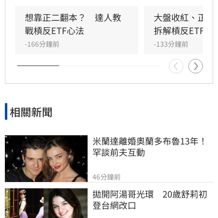
率不變的可能性大增。專家分析，雖然通膨控制
仍是政策核心，但疲軟的就業市場將促使聯準會
想靠正二翻本？　達人教
大盤收紅、正二
採取更謹慎的觀察態度。此外，房市需求疲軟與
戰槓反ETF心法
拆解槓反ETF秒
供應改善有助於緩解通膨壓力。下周將公布的七
-166分鐘前
-133分鐘前
月CPI與PPI數據，將成為市場預判聯準會後續政
策走向的關鍵指標，投資人需密切留意相關報告
對金融市場的影響。
相關新聞
米蘭達離婚奧蘭多布魯13年！
罕談前夫互動
46分鐘前
拋開阿湯哥光環　20歲舒莉初
登台網改口