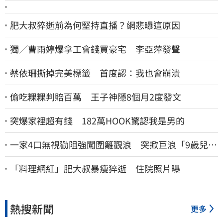
肥大叔猝逝前為何堅持直播？網悲曝這原因
獨／曹雨婷爆拿工會錢買豪宅 李亞萍發聲
蔡依珊撕掉完美標籤 首度認：我也會崩潰
偷吃粿粿判賠百萬 王子神隱8個月2度發文
突爆家裡超有錢 182萬HOOK驚認我是男的
一家4口無視勸阻強闖圍籬觀浪 突掀巨浪「9歲兒當
場遭捲入海」
「料理網紅」肥大叔暴瘦猝逝 住院照片曝
熱搜新聞
更多