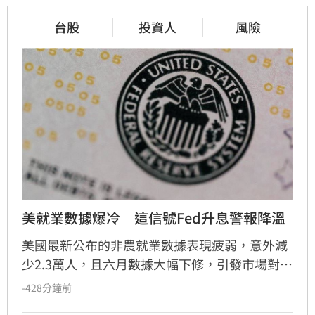
台股
投資人
風險
美就業數據爆冷　這信號Fed升息警報降溫
美國最新公布的非農就業數據表現疲弱，意外減
少2.3萬人，且六月數據大幅下修，引發市場對聯
準會九月升息預期降溫。經濟學家預測，美國核
-428分鐘前
心CPI將放緩至五年新低，這使得聯準會維持利