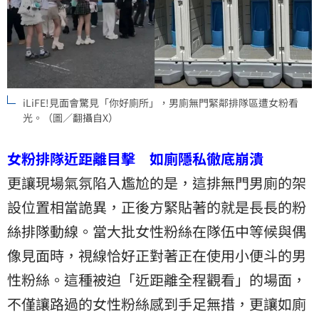
iLiFE!見面會驚見「你好廁所」，男廁無門緊鄰排隊區遭女粉看
光。（圖／翻攝自X）
女粉排隊近距離目擊 如廁隱私徹底崩潰
更讓現場氣氛陷入尷尬的是，這排無門男廁的架
設位置相當詭異，正後方緊貼著的就是長長的粉
絲排隊動線。當大批女性粉絲在隊伍中等候與偶
像見面時，視線恰好正對著正在使用小便斗的男
性粉絲。這種被迫「近距離全程觀看」的場面，
不僅讓路過的女性粉絲感到手足無措，更讓如廁