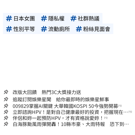
日本女團
隱私權
社群熱議
性別平等
流動廁所
粉絲見面會
改版大回饋 熱門3C大獎接力送
追蹤訂閱娛樂星聞 給你最即時的娛樂星鮮事
009829掌握AI關鍵 大華韓國KOSPI 50今強勢開募
PR
立即諮詢HPV！是對自己健康最好的投資，把握現在不
PR
嫌晚！
伴侶和妳一起預防HPV，才有資格說愛妳！
PR
白海豚颱風雨彈開轟！10縣市豪、大雨特報 恐下到明
天