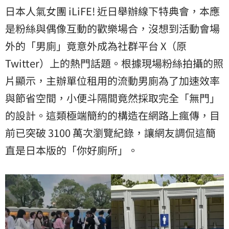
日本人氣女團 iLiFE! 近日舉辦線下特典會，本應
是粉絲與偶像互動的歡樂場合，沒想到活動會場
外的「男廁」竟意外成為社群平台 X（原
Twitter）上的熱門話題。根據現場粉絲拍攝的照
片顯示，主辦單位租用的流動男廁為了加速效率
與節省空間，小便斗隔間竟然採取完全「無門」
的設計。這類極端簡約的構造在網路上瘋傳，目
前已突破 3100 萬次瀏覽紀錄，讓網友調侃這簡
直是日本版的「你好廁所」。