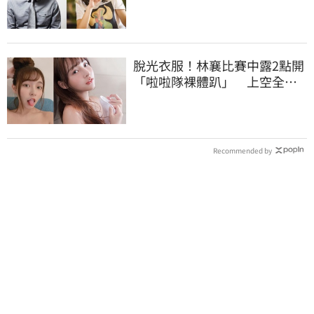
脫光衣服！林襄比賽中露2點開
「啦啦隊裸體趴」 上空全裸
被看光光
Recommended by