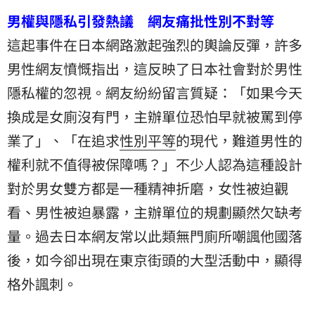
男權與隱私引發熱議 網友痛批性別不對等
這起事件在日本網路激起強烈的輿論反彈，許多
男性網友憤慨指出，這反映了日本社會對於男性
隱私權
的忽視。網友紛紛留言質疑：「如果今天
換成是女廁沒有門，主辦單位恐怕早就被罵到停
業了」、「在追求
性別平等
的現代，難道男性的
權利就不值得被保障嗎？」不少人認為這種設計
對於男女雙方都是一種精神折磨，女性被迫觀
看、男性被迫暴露，主辦單位的規劃顯然欠缺考
量。過去日本網友常以此類無門廁所嘲諷他國落
後，如今卻出現在東京街頭的大型活動中，顯得
格外諷刺。