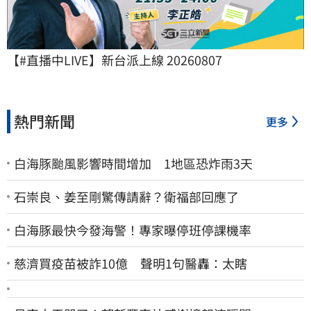
【#直播中LIVE】新台派上線 20260807
熱門新聞
更多
白海豚颱風影響時間增加 1地區恐炸雨3天
石崇良、姜至剛驚傳請辭？衛福部回應了
白海豚最快今發海警！專家曝停班停課機率
慈濟買疫苗被詐10億 聲明1句醫轟：太瞎