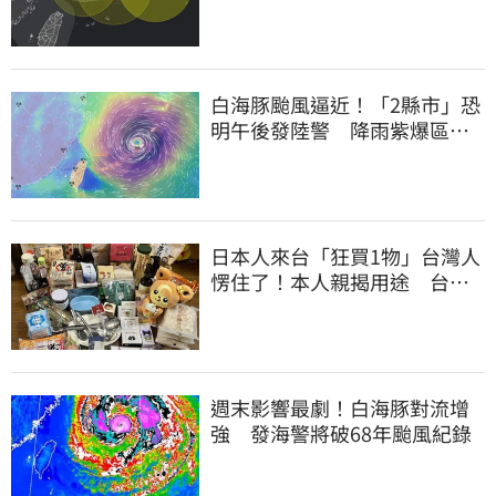
白海豚颱風逼近！「2縣市」恐
明午後發陸警 降雨紫爆區域
曝光
日本人來台「狂買1物」台灣人
愣住了！本人親揭用途 台網
友笑了
週末影響最劇！白海豚對流增
強 發海警將破68年颱風紀錄