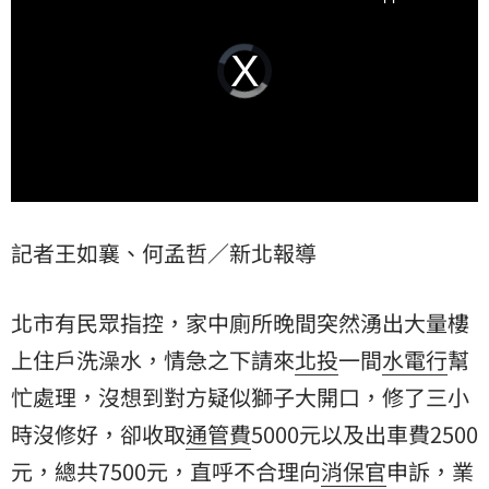
Video
Player
is
loading.
記者王如襄、何孟哲／新北報導
北市有民眾指控，家中廁所晚間突然湧出大量樓
上住戶洗澡水，情急之下請來
北投
一間
水電行
幫
忙處理，沒想到對方疑似獅子大開口，修了三小
時沒修好，卻收取
通管費
5000元以及出車費2500
元，總共7500元，直呼不合理向
消保官
申訴，業