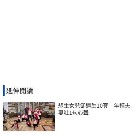
延伸閱讀
想生女兒卻連生10寶！年輕夫
妻吐1句心聲