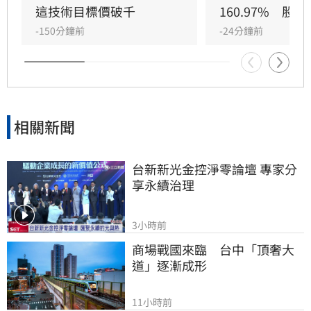
元，全力衝刺高雄廠擴產與先進製程。法人分析
這技術目標價破千
160.97%　股
指出，隨AI需求爆發，2027年記憶體供需缺口將
-150分鐘前
-24分鐘前
擴大，華邦電中長線營運看俏，兩家本土券商分
別給予200元及275元目標價，市場對其獲利爆發
力寄予厚望。提醒投資人，投資股票具備風險，
應審慎評估市場波動並自行承擔決策結果。
相關新聞
台新新光金控淨零論壇 專家分
享永續治理
3小時前
商場戰國來臨　台中「頂奢大
道」逐漸成形
11小時前