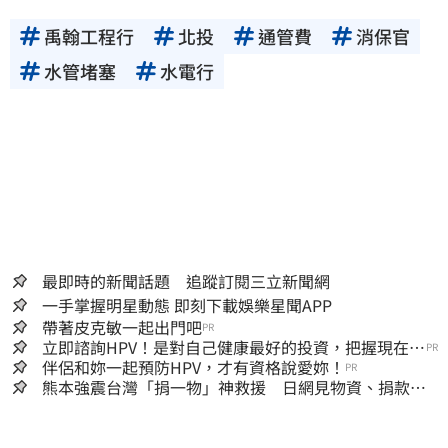
禹翰工程行
北投
通管費
消保官
水管堵塞
水電行
最即時的新聞話題 追蹤訂閱三立新聞網
一手掌握明星動態 即刻下載娛樂星聞APP
帶著皮克敏一起出門吧
PR
立即諮詢HPV！是對自己健康最好的投資，把握現在不
PR
嫌晚！
伴侶和妳一起預防HPV，才有資格說愛妳！
PR
熊本強震台灣「捐一物」神救援 日網見物資、捐款
喊：給台灣統治算了