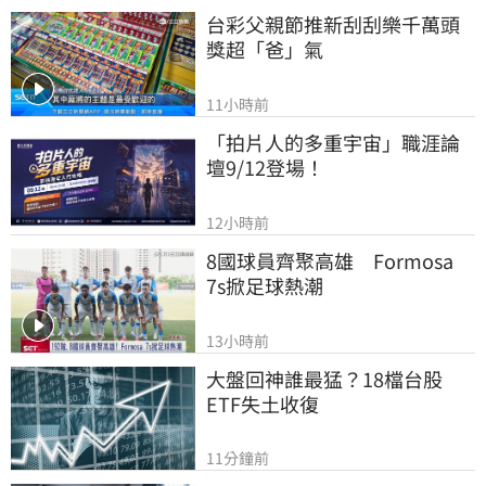
台彩父親節推新刮刮樂千萬頭
獎超「爸」氣
11小時前
「拍片人的多重宇宙」職涯論
壇9/12登場！
12小時前
8國球員齊聚高雄　Formosa 
7s掀足球熱潮
13小時前
大盤回神誰最猛？18檔台股
ETF失土收復
11分鐘前