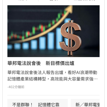
華邦電法說會後　新目標價出爐
華邦電法說會後法人報告出爐，看好AI浪潮帶動
記憶體產業結構轉型，高效能與大容量需求強
勁，推升DRAM與Flash報價持續走揚。華邦電第
-402分鐘前
2季獲利亮眼，毛利率衝上66.25%，每股純益達
5.40元。此外，矽電容產能滿載成為新成長引
擎，公司並大幅調升2026年資本支出至395億
不是群聯！　記憶體它靠
新／華邦電營收