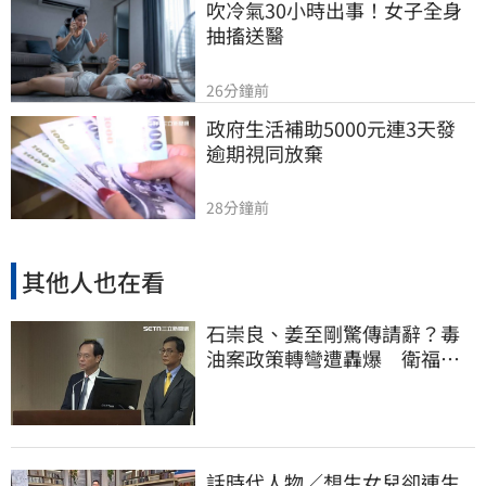
吹冷氣30小時出事！女子全身
抽搐送醫
26分鐘前
政府生活補助5000元連3天發 
逾期視同放棄
28分鐘前
其他人也在看
石崇良、姜至剛驚傳請辭？毒
油案政策轉彎遭轟爆 衛福部
回應了
話時代人物／想生女兒卻連生