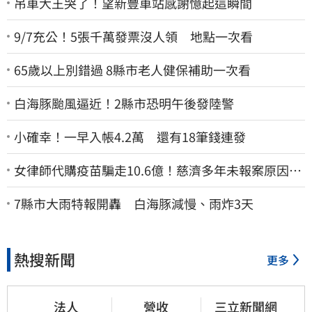
吊車大王哭了！望新豐車站感謝憶起這瞬間
9/7充公！5張千萬發票沒人領 地點一次看
65歲以上別錯過 8縣市老人健保補助一次看
白海豚颱風逼近！2縣市恐明午後發陸警
小確幸！一早入帳4.2萬 還有18筆錢連發
女律師代購疫苗騙走10.6億！慈濟多年未報案原因
曝：檢警上門才知被騙
7縣市大雨特報開轟 白海豚減慢、雨炸3天
熱搜新聞
更多
法人
營收
三立新聞網