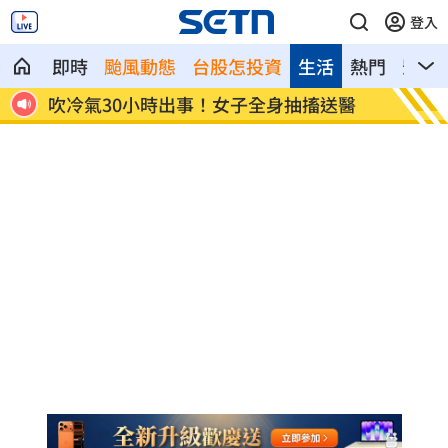
登入
即時
颱風動態
台股怎投資
生活
熱門
影音
」成
吹冷氣30小時出事！女子全身抽搐送醫
政府生
棄