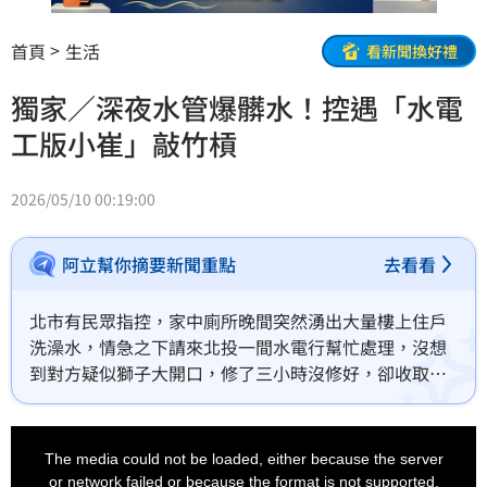
首頁
生活
看新聞換好禮
獨家／深夜水管爆髒水！控遇「水電
工版小崔」敲竹槓
2026/05/10 00:19:00
阿立幫你摘要新聞重點
去看看
北市有民眾指控，家中廁所晚間突然湧出大量樓上住戶
洗澡水，情急之下請來北投一間水電行幫忙處理，沒想
到對方疑似獅子大開口，修了三小時沒修好，卻收取通
管費5000元以及出車費2500元，總共7500元，直呼不
合理向消保官申訴，業者拒絕回應。
This
is
a
The media could not be loaded, either because the server
modal
window.
or network failed or because the format is not supported.