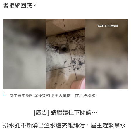
者拒絕回應。
屋主家中廁所深夜突然湧出大量樓上住戶洗澡水。
[廣告] 請繼續往下閱讀…
排水孔不斷湧出溫水還夾雜髒污，屋主趕緊拿水