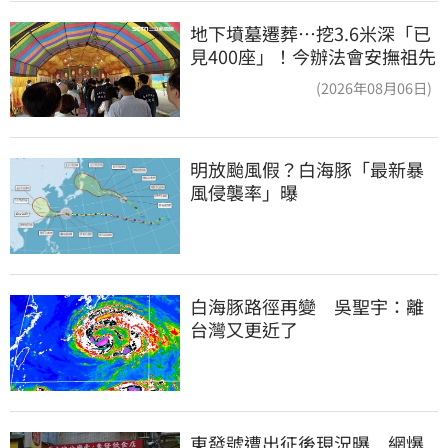
地下墳墓遷葬…挖3.6米深「已
見400座」！今辦法會安撫祖先
(2026年08月06日)
明放颱風假？白海豚「最新暴
風侵襲率」曝
白海豚路徑再變　吳聖宇：離
台灣又更近了
東發號遭出征後現況曝　網爆