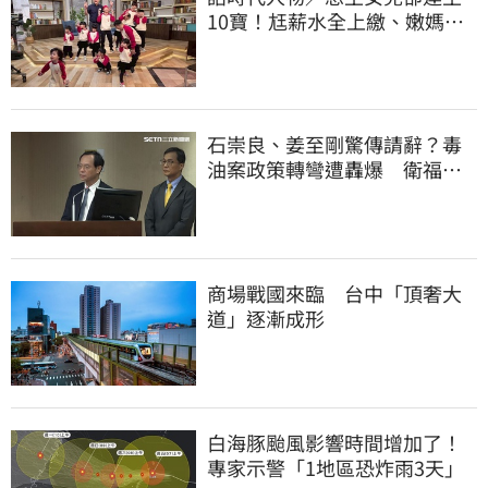
10寶！尪薪水全上繳、嫩媽吐
心聲：不生了
石崇良、姜至剛驚傳請辭？毒
油案政策轉彎遭轟爆 衛福部
回應了
商場戰國來臨 台中「頂奢大
道」逐漸成形
白海豚颱風影響時間增加了！
專家示警「1地區恐炸雨3天」