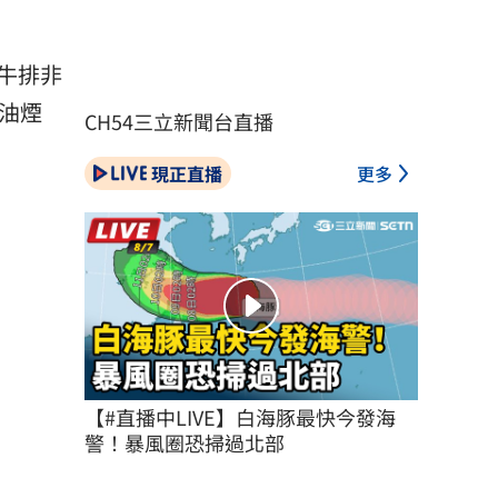
牛排非
油煙
CH54三立新聞台直播
現正直播
更多
【#直播中LIVE】白海豚最快今發海
警！暴風圈恐掃過北部