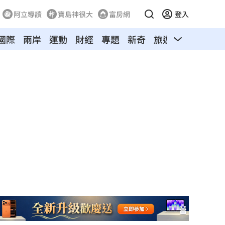
阿立導讀
寶島神很大
富房網
登入
國際
兩岸
運動
財經
專題
新奇
旅遊
汽車
寵物