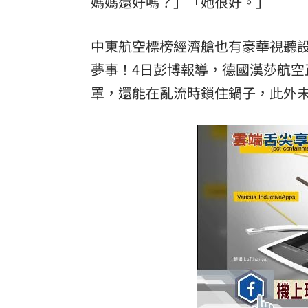
媽媽還好嗎？」「她很好。」
Google智慧助理下架 全面停用第三方
中東航空標榜經濟艙也有豪華視聽
4大超商父親節「咖啡買1送1、買8送8」
夢事！4日彭博報導，德國漢莎航空
惡狼性侵關12年不怕：出聲殺死妳！下
罩，還能在亂流時鎖住鍋子，此外
上架4天賣掉 為何台灣人狂買中古電動
台灣彩券開獎直播中
20:31
LIVE三立+24小時直播
15:27
三立iNEWS新聞台線上直播
18:00
8國球員齊聚高雄 Formosa 7s掀足球
理想混蛋號召粉絲跨海追星吃美食！
18: