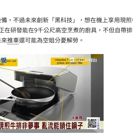
信箱
09:54
設備，不過未來創新「黑科技」，想在機上享用現煎
！
09:47
正在研發能在9千公尺高空烹煮的廚具，不但自帶排
場曝
09:47
未來
推車
還可能為空姐分憂解勞。
車
09:44
熱潮
10:00
15