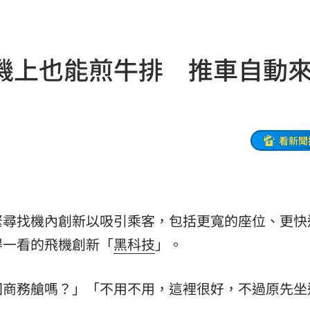
真相
10:10
漲停
10:10
機上也能煎牛排 推車自動
局
10:10
道歉
10:09
了
10:07
看新聞
哭網
10:06
打臉
10:03
緊尋找機內創新以吸引乘客，包括更寬的座位、更快
查中
10:01
得一看的飛機創新「
黑科技
」。
9:57
回商務艙嗎？」「不用不用，這裡很好，不過原先坐
慘死
09:56