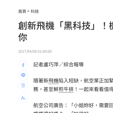
Mina遭圍剿後離世！張念慈揭網暴恐怖
首頁
科技
這檔萬金股半年賺11個股本 直衝亮燈
創新飛機「黑科技」！
李灝宇自打球倒地！ 2次滿壘打擊都出
你
慈濟被騙10億！蔡其昌：罵陳時中的要
嬤吃白帶魚防失智！「1動作」精華全沒
2017/04/06 01:00:00
26歲百萬網紅癌逝！生前露疤痕走秀看
記者盧巧萍／綜合報導
店家忘用紙碗裝餐點！他發文討拍反被
隨著新
飛機
陷入短缺，航空業正加
新／土城砂石車滲漏爛泥掉滿地 警追
務，甚至鮮
煎牛排
！一起來看看值
公視預算遭砍10.2億 江宏恩罕見開砲
0
航空公司廣告：「小姐妳好，需要
新／台中婦過馬路被車撞！下半身輾碎