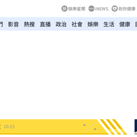
娛樂星聞
iNEWS
祝你健康
門
影音
熱搜
直播
政治
社會
娛樂
生活
健康
應了
10:21
過程
10:20
通緝
10:20
中共
10:19
溫
10:18
爐
10:15