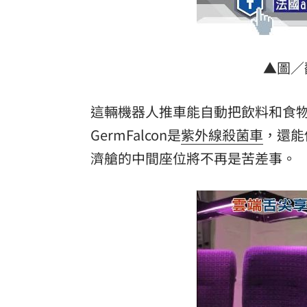
▲圖／翻攝
這輛機器人推車能自動把飲料和食
GermFalcon
是
紫外線殺菌車
，還能
濟艙的中間座位將不再是苦差事。