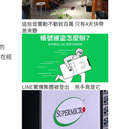
這些音響動不動就百萬 只有4天快帶
爸來聽
的
坐在經
LINE驚傳集體被登出　兇手竟是它