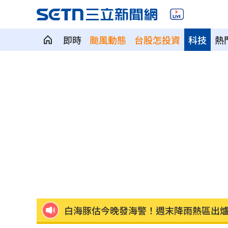
即時
颱風動態
台股怎投資
科技
熱
獨／田路路嗆曹雨婷點名姜厚任 他回
蔡英文任競總主委助攻 蘇巧慧曝邀約
新／徐巧芯大姑律師棄保跑了 媽也被
馬德共諜同夥…涉洩海馬斯保養手冊給
世紀民生*拼圖式併購奏效 海外成長升
白海豚估今晚發海警！週末降雨熱區出