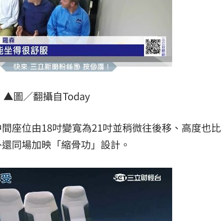
▲圖／翻攝自Today
間座位由18吋變寬為21吋並稍微往後移、高度也
外還同場加映「縮骨功」設計。