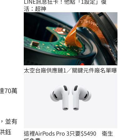
LINE訊息狂卡！他點「1設定」復
活：超神
太空台廠供應鏈1／關鍵元件廠名單曝
達70萬
，並有
洪鈺
這裡AirPods Pro 3只要$5490　衛生