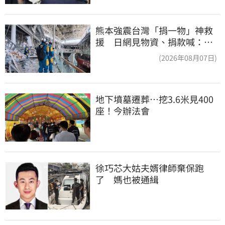
熊本強震台灣「捐一物」神救
援 日網見物資、捐款喊：給
台灣統治算了
(2026年08月07日)
地下墳墓遷葬…挖3.6米見400
座！今辦法會
徐巧芯大姑夫婿律師棄保跑
了　媽也被通緝