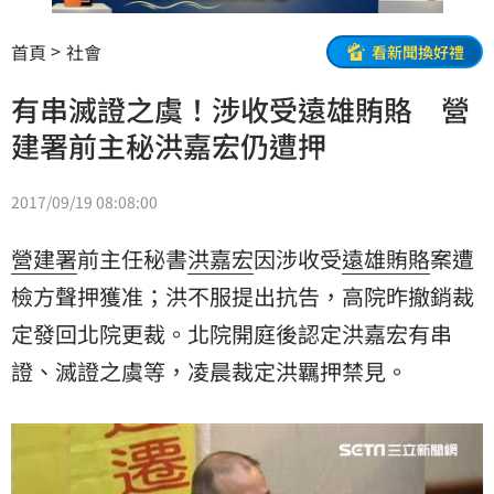
首頁
社會
看新聞換好禮
有串滅證之虞！涉收受遠雄賄賂 營
建署前主秘洪嘉宏仍遭押
2017/09/19 08:08:00
營建署
前主任秘書
洪嘉宏
因涉收受
遠雄
賄賂
案遭
檢方聲押獲准；洪不服提出抗告，高院昨撤銷裁
定發回北院更裁。北院開庭後認定洪嘉宏有
串
證
、滅證之虞等，凌晨裁定洪羈押禁見。