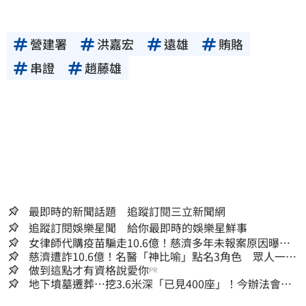
營建署
洪嘉宏
遠雄
賄賂
串證
趙藤雄
最即時的新聞話題 追蹤訂閱三立新聞網
追蹤訂閱娛樂星聞 給你最即時的娛樂星鮮事
女律師代購疫苗騙走10.6億！慈濟多年未報案原因曝：
檢警上門才知被騙
慈濟遭詐10.6億！名醫「神比喻」點名3角色 眾人一看
秒懂讚：好傳神
做到這點才有資格說愛你
PR
地下墳墓遷葬…挖3.6米深「已見400座」！今辦法會安
撫祖先