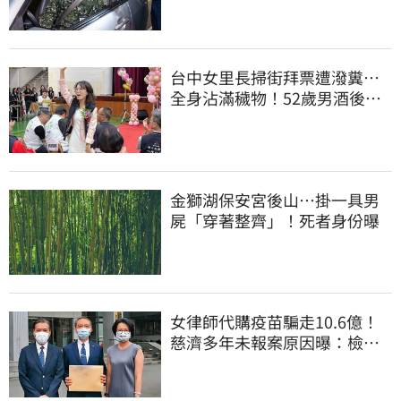
台中女里長掃街拜票遭潑糞⋯
全身沾滿穢物！52歲男酒後失
控遭逮捕
金獅湖保安宮後山…掛一具男
屍「穿著整齊」！死者身份曝
女律師代購疫苗騙走10.6億！
慈濟多年未報案原因曝：檢警
上門才知被騙