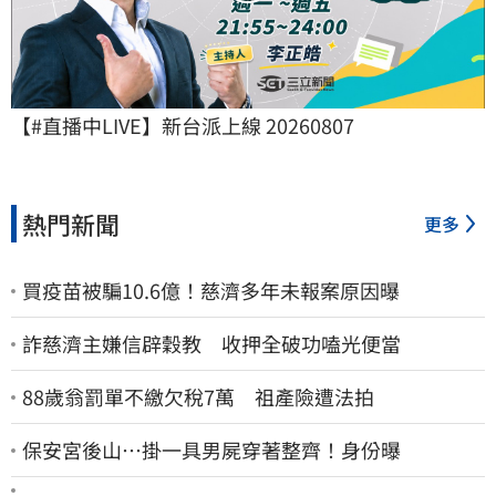
【#直播中LIVE】新台派上線 20260807
熱門新聞
更多
買疫苗被騙10.6億！慈濟多年未報案原因曝
詐慈濟主嫌信辟穀教 收押全破功嗑光便當
88歲翁罰單不繳欠稅7萬 祖產險遭法拍
保安宮後山…掛一具男屍穿著整齊！身份曝