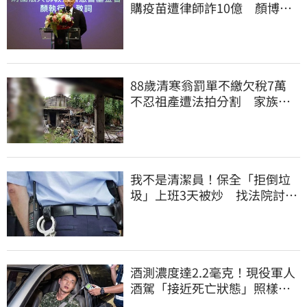
購疫苗遭律師詐10億 顏博
文：有被騙的感覺
88歲清寒翁罰單不繳欠稅7萬
不忍祖產遭法拍分割 家族按
月代繳償債
我不是清潔員！保全「拒倒垃
圾」上班3天被炒 找法院討公
道結果出爐
酒測濃度達2.2毫克！現役軍人
酒駕「接近死亡狀態」照樣開
車上路遭勒退