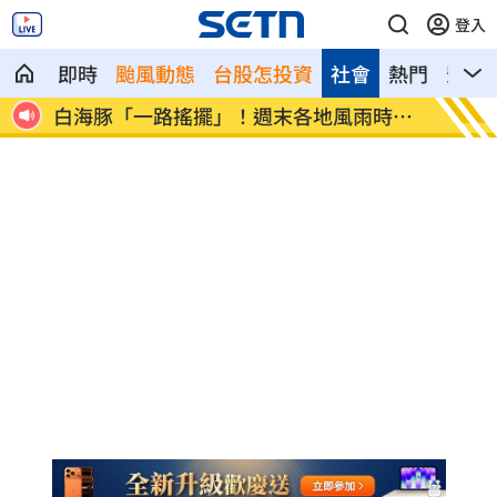
登入
即時
颱風動態
台股怎投資
社會
熱門
影音
交保
白海豚「一路搖擺」！週末各地風雨時程
跨縣市
曝
煞