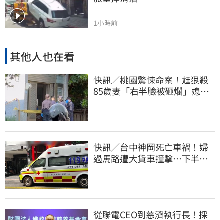
1小時前
其他人也在看
快訊／桃園驚悚命案！尪狠殺
85歲妻「右半臉被砸爛」媳報
案：公公殺婆婆
快訊／台中神岡死亡車禍！婦
過馬路遭大貨車撞擊…下半身
輾碎慘死路口
從聯電CEO到慈濟執行長！採