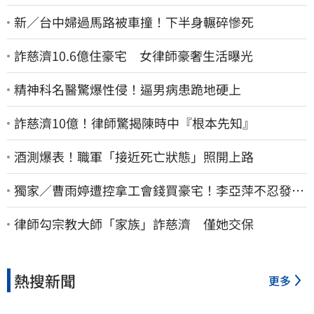
新／台中婦過馬路被車撞！下半身輾碎慘死
詐慈濟10.6億住豪宅 女律師豪奢生活曝光
精神科名醫驚爆性侵！逼男病患跪地硬上
詐慈濟10億！律師驚揭陳時中『根本先知』
酒測爆表！職軍「接近死亡狀態」照開上路
獨家／曹雨婷遭控拿工會錢買豪宅！李亞萍不忍發
聲：余天管工會都貼錢
律師勾宗教大師「家族」詐慈濟 僅她交保
熱搜新聞
更多