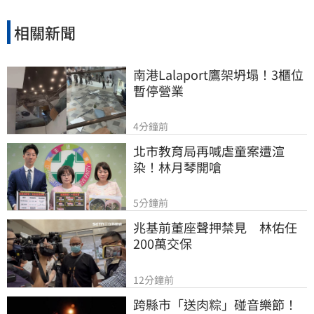
相關新聞
南港Lalaport鷹架坍塌！3櫃位
暫停營業
4分鐘前
北市教育局再喊虐童案遭渲
染！林月琴開嗆
5分鐘前
兆基前董座聲押禁見　林佑任
200萬交保
12分鐘前
跨縣市「送肉粽」碰音樂節！