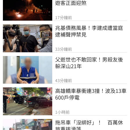
遊客正面迎煞
17分鐘前
兆基債務風暴！李建成遭當庭
逮補聲押禁見
33分鐘前
父逝世也不敢回家！男殺友後
躲深山21年
43分鐘前
高雄轎車暴衝連3撞！波及13車
600戶停電
1小時前
拖吊車「沒綁好」！　百萬休
旅重摔滑落