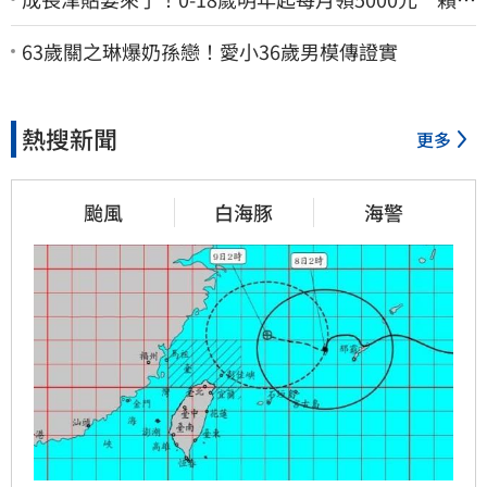
德：此時不生更待何時
63歲關之琳爆奶孫戀！愛小36歲男模傳證實
熱搜新聞
更多
颱風
白海豚
海警