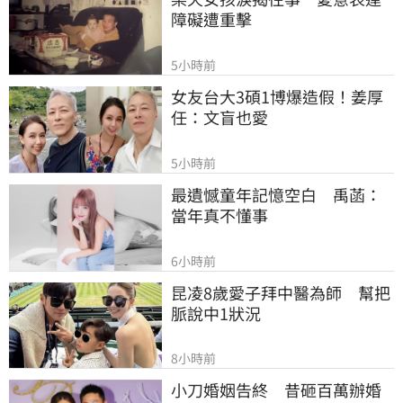
障礙遭重擊
5小時前
女友台大3碩1博爆造假！姜厚
任：文盲也愛
5小時前
最遺憾童年記憶空白　禹菡：
當年真不懂事
6小時前
昆凌8歲愛子拜中醫為師　幫把
脈說中1狀況
8小時前
小刀婚姻告終　昔砸百萬辦婚