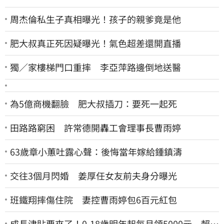
周杰倫私生子真相曝光！孩子的親爹竟是他
肥大叔真正死因疑曝光！氣色超差還開直播
獨／家樓梯門口重摔 李亞萍路邊倒地送醫
為5億商機翻臉 肥大叔插刀：要死一起死
田路路窮困 許常德開轟工會理事長曹雨婷
63歲章小蕙吐露心聲：後悔當年嫁給鍾鎮濤
交往3個月閃婚 姜厚任女友前夫身分曝光
班鐵翔摔傷住院 妻控曹雨婷包6百元紅包
成長津貼要來了！0-18歲明年起每月領5000元 賴清