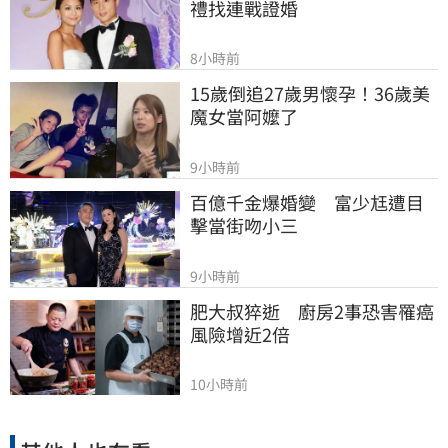
禮找連戰證婚
8小時前
15歲倒追27歲男懷孕！36歲美
魔女當阿嬤了
9小時前
百億千金爆婚變　富少尪遭目
擊當街吻小三
9小時前
肥大叔猝逝　廚房2事恐害罹癌
風險增近2倍
10小時前