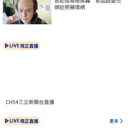
昔赴陸尋根挨轟　郭品超變禿
頭近照嚇壞網
現正直播
CH54三立新聞台直播
現正直播
更多