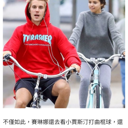
不僅如此，賽琳娜還去看小賈斯汀打曲棍球，還