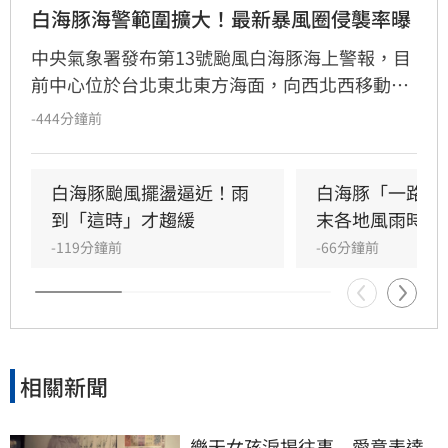
白海豚海警範圍擴大！最新暴風圈侵襲率曝
中央氣象署發布第13號颱風白海豚海上警報，目
前中心位於台北東北東方海面，向西北西移動，
暴風圈今明兩天將通過北部近海，對北部及東北
-444分鐘前
部海面構成威脅。受外圍環流影響，北部地區、
中部及宜蘭山區雨勢顯著，恐有局部豪雨甚至豪
雨以上等級降雨，非必要請勿前往山區。氣象署
白海豚颱風擺盪逼近！雨
白海豚「一路搖
指出，目前連江縣以46%暴風侵襲機率最高，其
到「這時」才趨緩
末各地風雨時程
次為基隆市及大台北地區。提醒航行船隻嚴加戒
-119分鐘前
-66分鐘前
備，後續路徑仍有變化，民眾應持續留意氣象署
最新預報資訊，並做好防颱準備以策安全。
相關新聞
樂天女孩淚揭往事　愛意表達