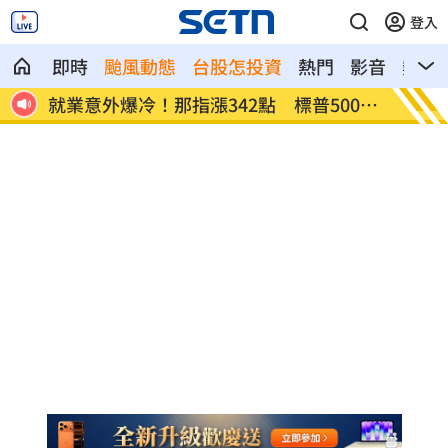
登入
即時
颱風動態
台股怎投資
熱門
影音
熱搜
網炸
就業意外爆冷！那指漲342點 標普500新
美通過
高
關稅