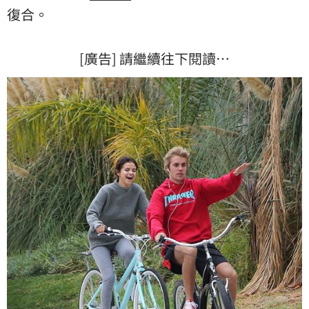
復合。
[廣告] 請繼續往下閱讀…