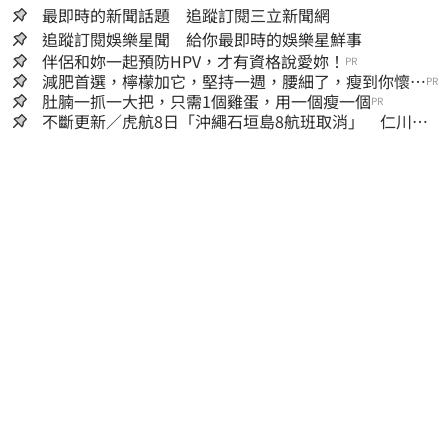
最即時的新聞話題 追蹤訂閱三立新聞網
追蹤訂閱娛樂星聞 給你最即時的娛樂星鮮事
伴侶和妳一起預防HPV，才有資格說愛妳！
PR
減肥首選，檸檬加它，堅持一週，腰細了，瘦到你懷疑
PR
人生
肚腩一抓一大把，只需1個雞蛋，用一個瘦一個
PR
不斷更新／虎航8日「沖繩石垣島8航班取消」 仁川返
台班機提前1天起飛