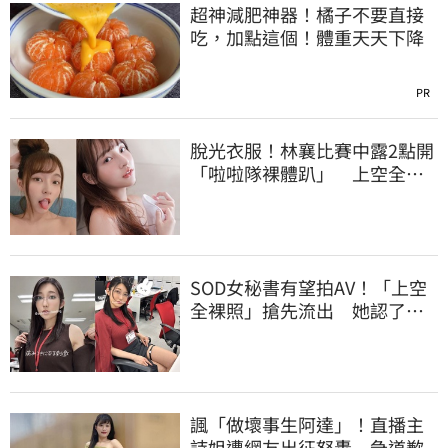
超神減肥神器！橘子不要直接
吃，加點這個！體重天天下降
PR
脫光衣服！林襄比賽中露2點開
「啦啦隊裸體趴」 上空全裸
被看光光
SOD女秘書有望拍AV！「上空
全裸照」搶先流出 她認了：
上班7個月沒男友
諷「做壞事生阿達」！直播主
詩姐遭網友出征怒轟 急道歉