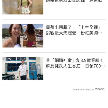
薔薔出國脫了！「上空全裸」
挑戰最大天體營 粉紅美胸被
路人狂讚
昔「網購神童」創3.9億業績！
蘇友謙跌人生谷底 日領700元
零用錢重出發
Recommended by