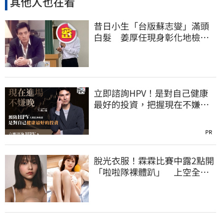
其他人也在看
昔日小生「台版蘇志燮」滿頭
白髮 姜厚任現身彰化地檢
署！
立即諮詢HPV！是對自己健康
最好的投資，把握現在不嫌
晚！
PR
脫光衣服！霖霖比賽中露2點開
「啦啦隊裸體趴」 上空全裸
被看光光