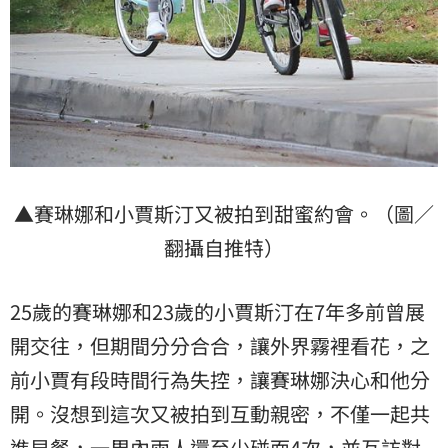
▲賽琳娜和小賈斯汀又被拍到甜蜜約會。（圖／
翻攝自推特）
25歲的賽琳娜和23歲的小賈斯汀在7年多前曾展
開交往，但期間分分合合，讓外界霧裡看花，之
前小賈有段時間行為失控，讓賽琳娜決心和他分
開。沒想到這次又被拍到互動親密，不僅一起共
進早餐，一周內兩人還至少碰面4次，並互訪對