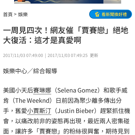
首頁
娛樂
看新聞換好禮
一周見四次！網友催「賈賽戀」絕地
大復活：這才是真愛啊
2017/11/03 07:49:00
2017/11/03 07:49:25
更新
娛樂中心／綜合報導
美國小天后
賽琳娜
（Selena Gomez）和歌手
威
肯
（The Weeknd）日前因為聚少離多傳出分
手，舊愛
小賈斯汀
（Justin Bieber）趕緊抓住機
會，以痛改前非的姿態再出現，最近兩人密集碰
面，讓許多「
賈賽戀
」的粉絲很興奮，期待見到