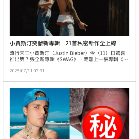
小賈斯汀突發新專輯 21首私密新作全上線
流行天王小賈斯汀（Justin Bieber）今（11）日驚喜
推出第 7 張全新專輯《SWAG》，距離上一張專輯《我
的正義》（JUSTICE）已經相隔 4 年之久，過去幾個月
2025/07/11 02:31
雖然持續傳出有新作品的消息，卻遲遲未等到官方證
實，結果在無任何單曲預熱的情況下，在今天無預警直
接推出整張專輯，讓樂迷又驚又喜，興奮直呼「幸福來
得太突然！」、「2025 神專降臨！」