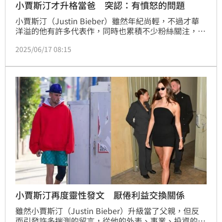
小賈斯汀才升格當爸 突認：有憤怒的問題
小賈斯汀（Justin Bieber）雖然年紀尚輕，不過才華
洋溢的他有許多代表作，同時也累積不少粉絲關注，不
過近期他卻不斷傳出爭議，包括不顧在家的妻兒，與友
2025/06/17 08:15
人到夜店狂歡，甚至傳出破產危機，需要出售音樂版權
還債，日前更是鬆口坦承有憤怒的問題。蔡佩伶報導
小賈斯汀再度靈性發文 厭倦利益交換關係
雖然小賈斯汀（Justin Bieber）升級當了父親，但反
而引發許多揣測的留言，從他的外表、事業、投資的潮