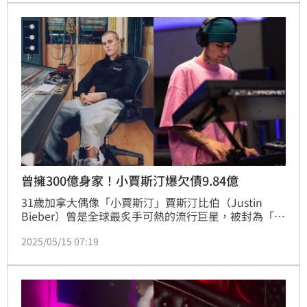
斯汀16日終於打破沉默針對此事回應。
曾擁300億身家！小賈斯汀爆欠債9.84億
31歲加拿大偶像「小賈斯汀」賈斯汀比伯（Justin 
Bieber）曾是全球最炙手可熱的流行巨星，被封為「西
洋流行天王」，曾賺進了約5億（150億元台幣）到10
2025/05/15 07:19
億美元（約300億元台幣）之間的財富。然而近日，他
卻遭爆破產，不僅欠前經紀人Scooter Braun高達100
萬美金（約台幣3014萬元），還積欠巡迴演唱會的主
辦單位AEG 2400萬美金（約台幣7.24億）。