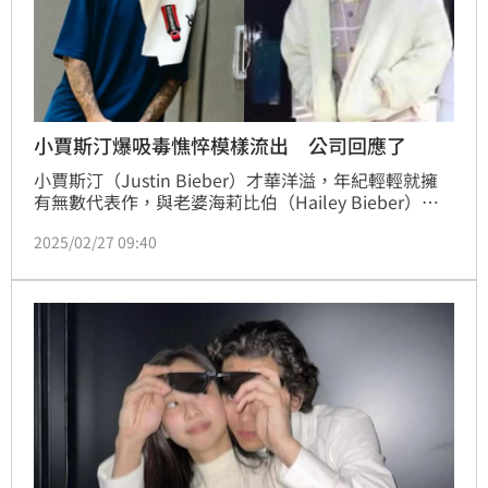
小賈斯汀爆吸毒憔悴模樣流出 公司回應了
小賈斯汀（Justin Bieber）才華洋溢，年紀輕輕就擁
有無數代表作，與老婆海莉比伯（Hailey Bieber）結
婚後，目前育有1子，家庭生活幸福美滿。然而，小賈
2025/02/27 09:40
斯汀先前因被媒體捕捉到暴瘦、眼神渙散的模樣，遭外
界質疑是否又碰毒，消息曝光後瞬間掀起熱議，對此，
小賈斯汀經紀人也強硬回應了。