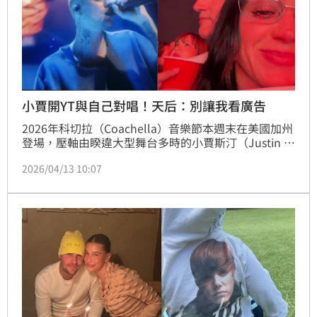
小賈開YT與自己對唱！天后：別讓我看廣告
2026年科切拉（Coachella）音樂節本週末在美國加州
登場，壓軸由睽違大型舞台多時的小賈斯汀（Justin 
Bieber）接棒，最讓在場起雞皮疙瘩的，是他無預警
2026/04/13 10:07
「開電腦放YouTube」播放當年自己所唱成名曲
〈Baby〉等歌曲的回憶殺橋段，把16年前的自己直接
拉回現場對唱。