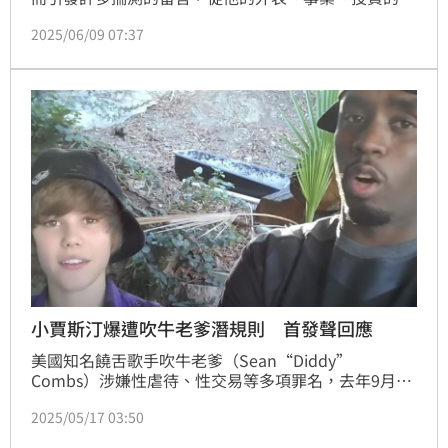
牌副業，乃至於他的精神狀態跟宗教信仰，都讓粉絲為
2025/06/09 07:37
之擔心。現在他又發文表示「厭倦利益交換關係」，使
得這股揣測的聲浪又起。
小賈斯汀爆遭吹牛老爹潛規則 首發聲回應
美國知名饒舌歌手吹牛老爹（Sean“Diddy”
Combs）涉嫌性虐待、性交易等多項罪名，去年9月正
式遭美國國土安全局逮捕。吹牛老爹犯罪行為遭曝後，
2025/05/17 03:50
傳出有多名未成年受害者，其中，小賈斯汀（Justin 
Bieber）多次被點名曾遭吹牛老爹潛規則，對此，小賈