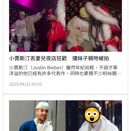
小賈斯汀丟妻兒夜店狂歡 摟妹子親吻被拍
小賈斯汀（Justin Bieber）雖然年紀尚輕，不過才華
洋溢的他已經有許多代表作，同時也累積不少粉絲關
注，然而他和老婆海莉比伯（Hailey Bieber）結婚7
2025/04/21 09:02
年，去年（2024）才剛迎接兒子出生，豈料近日小賈
斯汀不只到夜店狂歡，還當眾親吻其他女子，掀起網友
關注。蔡佩伶報導