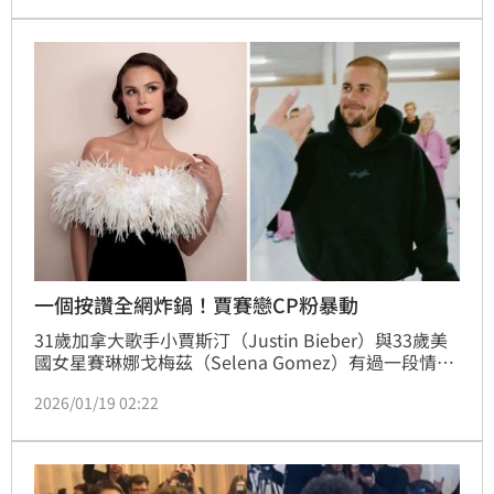
取消世界巡演、專心調整健康與家庭生活後，首次大型
公開表演。
一個按讚全網炸鍋！賈賽戀CP粉暴動
31歲加拿大歌手小賈斯汀（Justin Bieber）與33歲美
國女星賽琳娜戈梅茲（Selena Gomez）有過一段情。
近來社群網站掀起「2026回顧2016」風潮，一名粉絲
2026/01/19 02:22
給小賈斯汀當年熱吻賽琳娜的一張照片留言，沒想到小
賈斯汀按了讚，引爆社群網路熱議。