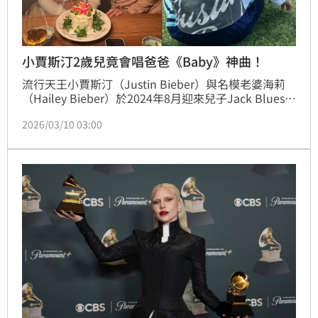
小賈斯汀2歲兒竟會唱爸爸《Baby》神曲！
流行天王小賈斯汀（Justin Bieber）與名模老婆海莉
（Hailey Bieber）於2024年8月迎來兒子Jack Blues 
Bieber，夫妻倆升格新手爸媽後生活備受關注。海莉近
2026/03/10 03:00
日在節目與訪談中分享兒子的成長趣事，透露小Jack
竟然開始哼唱爸爸的成名曲《Baby》，展現驚人音樂
天賦，同時也首度公開當初懷孕過程其實充滿驚險。林
宜君