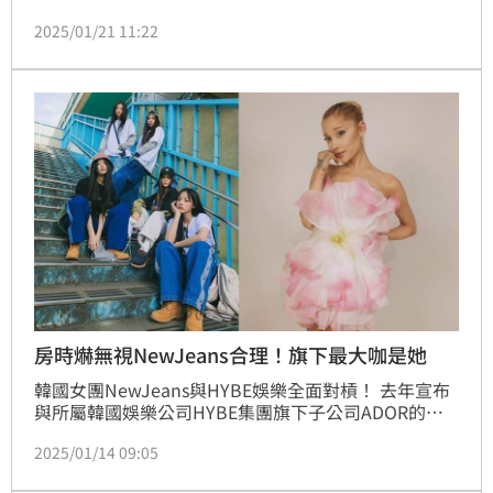
年5月公布老婆海莉比伯（Hailey Bieber）懷孕喜訊，
2025/01/21 11:22
同年8月證實兒子平安出生，消息曝光後湧入各界祝
福。然而，近日小賈斯汀在社群的1舉動竟意外掀起網
友不滿，不少人認為他應該要讓小孩有健康成長的空
間。
房時爀無視NewJeans合理！旗下最大咖是她
韓國女團NewJeans與HYBE娛樂全面對槓！ 去年宣布
與所屬韓國娛樂公司HYBE集團旗下子公司ADOR的專
屬契約，因公司違約作廢，ADOR因此向法院提告，今
2025/01/14 09:05
天表示已聲請禁止5名成員私自接廣告簽約的假處分，
維護公司權益。事實上去年NewJeans家長信被公開，