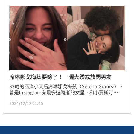
指出HYBE創辦人房時爀在公司遇到NewJeans成員，
都會故意無視，然而官方公開訊息，讓網友驚呼「被無
視剛好而已！」
席琳娜戈梅茲要嫁了！ 曬大鑽戒放閃男友
32歲的西洋小天后席琳娜戈梅茲（Selena Gomez），
曾是Instagram有最多追蹤者的女星，和小賈斯汀
（Justin Bieber）的戀情分合也屢成焦點。去年剛認
2024/12/12 01:45
愛製作人男友班尼布蘭柯（Benny Blanco）的她，今
（12日）驚喜宣布被求婚了。林汝珊