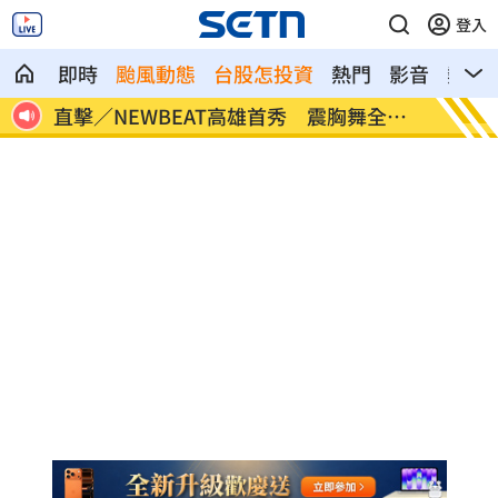
登入
即時
颱風動態
台股怎投資
熱門
影音
熱搜
全場
颱風紫暴雨今晚開炸 估「這時」解除海
傅家接
警
辭