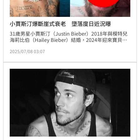
小賈斯汀爆斷崖式衰老 墮落度日近況曝
31歲男星小賈斯汀（Justin Bieber）2018年與模特兒
海莉比伯（Hailey Bieber）結婚，2024年迎來寶貝兒
子。然而，小賈斯汀近期卻因不顧妻小泡夜店、疑似吸
2025/07/08 03:07
食大麻、瀕臨破產等醜聞頻頻登上新聞版面，令人看了
直搖頭。如今小賈斯汀不僅再度分享數張詭異微笑的照
片，身心狀況令外界擔憂。