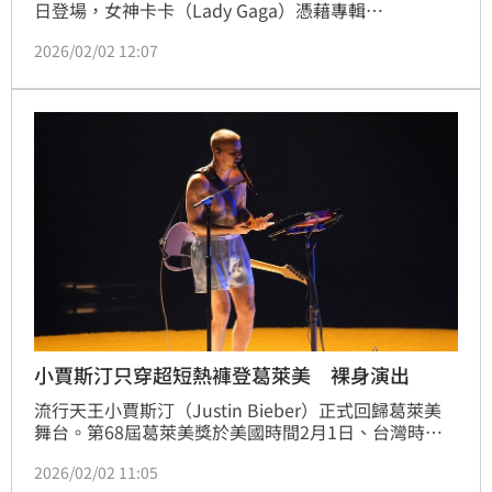
日登場，女神卡卡（Lady Gaga）憑藉專輯
《Mayhem》奪下「最佳流行演唱專輯」，擊敗小賈斯
2026/02/02 12:07
汀（Justin Bieber）、麥莉希拉（Miley Cyrus）、
Teddy Swims及去年得主莎賓娜卡本特（Sabrina 
Carpenter），再度抱回獎座。
小賈斯汀只穿超短熱褲登葛萊美 裸身演出
流行天王小賈斯汀（Justin Bieber）正式回歸葛萊美
舞台。第68屆葛萊美獎於美國時間2月1日、台灣時間
今（2）日登場，他睽違4年再度站上音樂最高殿堂，演
2026/02/02 11:05
唱新專輯《Swag》中的〈Yukon〉，也是他自2022年