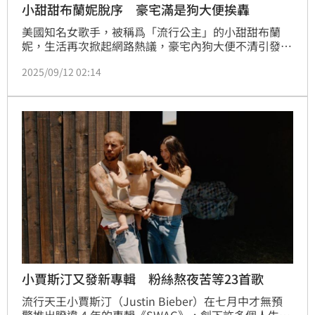
小甜甜布蘭妮脫序 豪宅滿是狗大便挨轟
美國知名女歌手，被稱爲「流行公主」的小甜甜布蘭
妮，生活再次掀起網路熱議，豪宅內狗大便不清引發關
注，她最新反擊更讓人看不懂，竟然把小賈斯汀也扯進
2025/09/12 02:14
話題，網友直呼：離譜到極點！林宜君
小賈斯汀又發新專輯 粉絲熬夜苦等23首歌
流行天王小賈斯汀（Justin Bieber）在七月中才無預