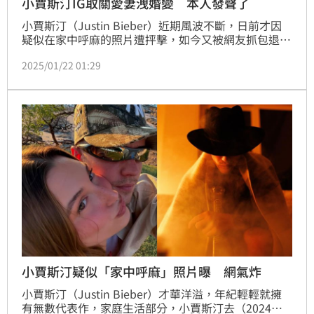
小賈斯汀IG取關愛妻洩婚變 本人發聲了
小賈斯汀（Justin Bieber）近期風波不斷，日前才因
疑似在家中呼麻的照片遭抨擊，如今又被網友抓包退追
老婆海莉比伯（Hailey Bieber）的IG，相關消息曝光
2025/01/22 01:29
後，小賈斯汀與海莉的感情狀態備受討論，為此，小賈
斯汀迅速透過社群澄清，表示自己的IG帳號遭駭客盜
用。
小賈斯汀疑似「家中呼麻」照片曝 網氣炸
小賈斯汀（Justin Bieber）才華洋溢，年紀輕輕就擁
有無數代表作，家庭生活部分，小賈斯汀去（2024）