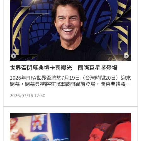
世界盃閉幕典禮卡司曝光 國際巨星將登場
2026年FIFA世界盃將於7月19日（台灣時間20日）迎來
閉幕，閉幕典禮將在冠軍戰開踢前登場，閉幕典禮將於
下午1點30分展開，本屆閉幕典禮最受關注的無非就是
2026/07/16 12:50
好萊塢巨星湯姆克魯斯（Tom Cruise）將特別現身，
這是他繼2024年巴黎奧運閉幕式後再次參與大型國際
賽事活動。林品妤