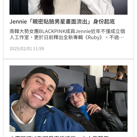
Jennie「親密貼臉男星畫面流出」身份起底
南韓大勢女團BLACKPINK成員Jennie近年不僅成立個
人工作室，更於日前釋出全新專輯《Ruby》。不過在
新歌MV曝光之際，Jennie也曬出一張她與多明尼克菲
2025/02/01 11:59
克（Dominic Fike）環抱的合照，兩人的臉還貼在一
起，親密舉動也讓粉絲都相當好奇，這名男子的身份。