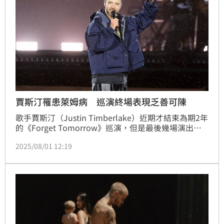
賈斯汀罹患萊姆病 巡演終場表現乏善可陳
歌手賈斯汀（Justin Timberlake）近期才結束為期2年
的《Forget Tomorrow》巡演，但是最後幾場演出都
被批評乏善可陳，感覺少了一些活力，現在他對外承認
2025/08/01 12:19
罹患萊姆病（Lyme disease），導致巡演過程中無論
是精神上還是肉體上，都被疼痛所干擾。