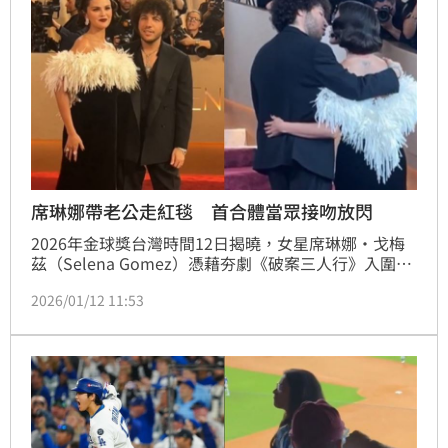
席琳娜帶老公走紅毯 首合體當眾接吻放閃
2026年金球獎台灣時間12日揭曉，女星席琳娜·戈梅
茲（Selena Gomez）憑藉夯劇《破案三人行》入圍電
視類音樂及喜劇類影集最佳女主角，她當天與老公、音
2026/01/12 11:53
樂製作人班尼布蘭科（Benny Blanco）一同踏上紅
毯，成為現場焦點，也被外界視為兩人婚後首次合體出
席大型頒獎典禮。