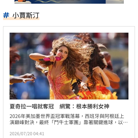
小賈斯汀
夏奇拉一唱就奪冠 網驚：根本勝利女神
2026年美加墨世界盃冠軍戰落幕，西班牙與阿根廷上
演巔峰對決，最終「鬥牛士軍團」靠著關鍵進球，以1
比0擊敗強敵阿根廷，繼2010年南非世界盃後，再度站
2026/07/20 04:41
上世界之巔，隊史第2度捧起大力神盃。然而，西班牙