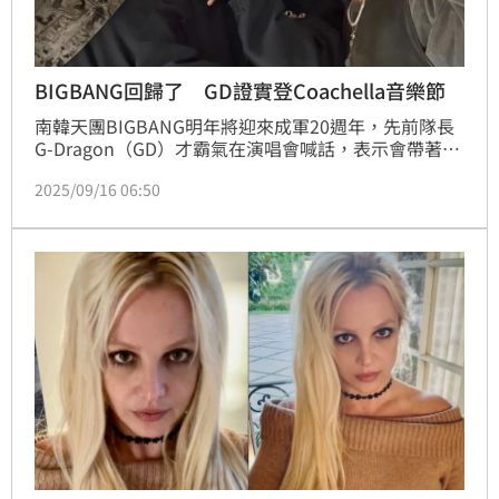
BIGBANG回歸了 GD證實登Coachella音樂節
南韓天團BIGBANG明年將迎來成軍20週年，先前隊長
G-Dragon（GD）才霸氣在演唱會喊話，表示會帶著團
體回歸，而GD也宣布11月將於大巨蛋舉行安可場演唱
2025/09/16 06:50
會，讓歌迷興奮不已。今（16日）美國知名的
Coachella（科切拉音樂節）搶線曝光卡司，BIGBANG
也確定將合體出席音樂節。記者林汝珊