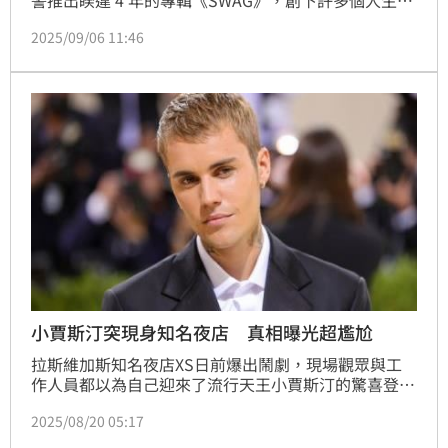
警推出睽違 4 年的專輯《SWAG》，創下許多個人生涯
新紀錄，短短不到兩個月的時間，小賈在5日台灣時間
2025/09/06 11:46
下午 3 點再推出一張全新完整專輯《SWAG II》，收錄
滿滿 23 首歌，超高產值讓粉絲直呼太幸福！
小賈斯汀突現身知名夜店 真相曝光超尷尬
拉斯維加斯知名夜店XS日前爆出鬧劇，現場觀眾與工
作人員都以為自己迎來了流行天王小賈斯汀的驚喜登
場，沒想到上台的竟然是一名假冒者，這場鬧劇發生在
2025/08/20 05:17
永利度假村酒店內。林宜君