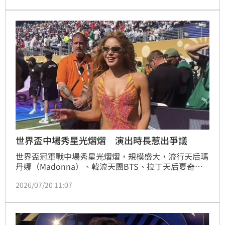
封王的同時，國際樂壇天后夏奇拉也意外成為全球球迷
熱議焦點，原因就在於她與西班牙之間跨越16年的驚人
巧合。
世界盃中場秀星光熠熠 演出時長惹出爭議
世界盃冠軍戰中場秀星光熠熠，規模盛大，流行天后瑪
丹娜（Madonna）、韓流天團BTS、拉丁天后夏奇拉
（Shakira）以及小賈斯汀（Justin Bieber）輪番登
2026/07/20 11:07
台，在數萬名球迷面前獻唱，本屆世界盃冠軍戰中場休
息長達27分22秒，不僅讓表演內容更加豐富，也創下
世界盃決賽史上最長中場休息紀錄。林品妤