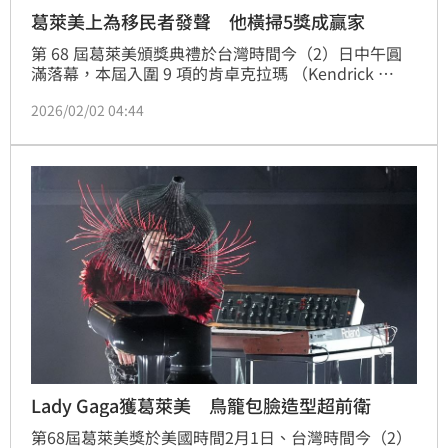
葛萊美上為移民者發聲 他橫掃5獎成贏家
第 68 屆葛萊美頒獎典禮於台灣時間今（2）日中午圓
滿落幕，本屆入圍 9 項的肯卓克拉瑪 （Kendrick 
Lamar）最終抱回 5 座大獎，不僅是今晚最大贏家，更
2026/02/02 04:44
讓他生涯累積 27 座獎項，成為葛萊美史上獲獎最多的
饒舌歌手！女神卡卡（Lady Gaga）則抱回「最佳流行
演唱專輯」和「最佳流行舞曲錄製」兩項大獎。
Lady Gaga獲葛萊美 鳥籠包臉造型超前衛
第68屆葛萊美獎於美國時間2月1日、台灣時間今（2）