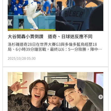
大谷開轟小賈倒讚 道奇、日球迷反應不同
洛杉磯道奇28日在世界大賽G3與多倫多藍鳥經歷18
局、6小時39分鐘苦戰，最終以6：5一分險勝，陣中日
本二刀流球星大谷翔平全場4支4，包括2發全壘打，9
2025/10/28 05:30
打席通通上壘，展現驚人長打能力，這次的「美加大
戰」也吸引多位名人到場觀戰，其中就有家鄉在加拿大
的知名歌手小賈斯汀（Justin Bieber），未料在大谷3
局下開轟時鏡頭竟捕捉到小賈斯汀對著大谷比出一個
「倒讚」手勢，也讓他賽後遭道奇球迷炎上。