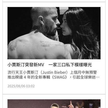
小賈斯汀突發新MV 一家三口私下模樣曝光
流行天王小賈斯汀（Justin Bieber）上個月中無預警
推出睽違 4 年的全新專輯《SWAG》，引起全球樂迷熱
烈討論，專輯於全球多個平台創下小賈生涯單周最高串
2025/08/06 03:02
流紀錄，久未發片依舊人氣不減！今（6）日小賈再次
無預警釋出專輯中一曲〈YUKON〉的 MV，以質感黑白
色調紀錄與老婆海莉（Hailey Bieber）和兒子傑克
（Jack Blues）溫馨的遊艇度假時光。