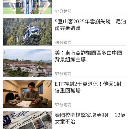
47分鐘前
5登山客2025年雪崩失蹤　尼泊
爾尋獲遺體
49分鐘前
美：東南亞詐騙園區多由中國
背景組織主導
53分鐘前
ETF存到2千萬退休！他因1封
信重回職場
57分鐘前
泰國校園槍擊案增至9死　12歲
女童不治