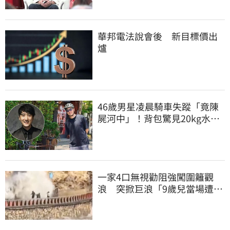
華邦電法說會後 新目標價出
爐
46歲男星凌晨騎車失蹤「竟陳
屍河中」！背包驚見20kg水泥
塊 死因成謎
一家4口無視勸阻強闖圍籬觀
浪 突掀巨浪「9歲兒當場遭捲
入海」