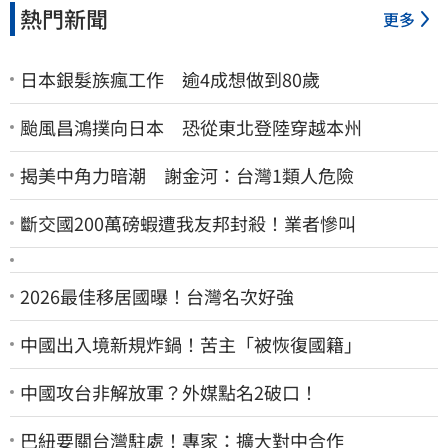
熱門新聞
更多
日本銀髮族瘋工作 逾4成想做到80歲
颱風昌鴻撲向日本 恐從東北登陸穿越本州
揭美中角力暗潮 謝金河：台灣1類人危險
斷交國200萬磅蝦遭我友邦封殺！業者慘叫
2026最佳移居國曝！台灣名次好強
中國出入境新規炸鍋！苦主「被恢復國籍」
中國攻台非解放軍？外媒點名2破口！
巴紐要關台灣駐處！專家：擴大對中合作