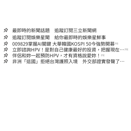
最即時的新聞話題 追蹤訂閱三立新聞網
追蹤訂閱娛樂星聞 給你最即時的娛樂星鮮事
009829掌握AI關鍵 大華韓國KOSPI 50今強勢開募
PR
立即諮詢HPV！是對自己健康最好的投資，把握現在不
PR
嫌晚！
伴侶和妳一起預防HPV，才有資格說愛妳！
PR
非洲「這國」拒絕台灣護照入境 外交部證實發聲了：
持續交涉聯繫