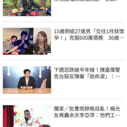
歲
15歲倒追27歲男「交往1月就懷
孕！」克服600萬債務 36歲美
魔女當阿嬤了
下週恐跌破半年線！陳嘉偉警
告台股反彈屬「逃命波」：空
頭大屠殺剛開始
獨家／批曹雨婷帳目亂！楊光
友再轟余天李亞萍：他們工會
跟演藝圈沒關