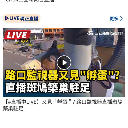
現正直播
更多
【#直播中LIVE】又見＂孵蛋＂? 路口監視器直播斑鳩
築巢駐足