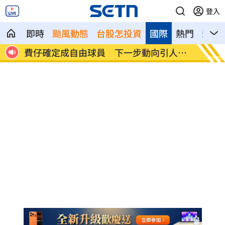
登入
即時
颱風動態
台股怎投資
國際
熱門
影音
人喪命
費仔確定成自由球員 下一步動向引人關
米蘭達
注
動