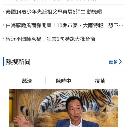
泰國14歲少年先殺祖父母再屠6師生 動機曝
白海豚颱風雨彈開轟！10縣市豪、大雨特報 恐下到
明天
習近平國師惹禍！狂言1句嚇跑大批台商
熱搜新聞
更多
慈濟
陳時中
疫苗