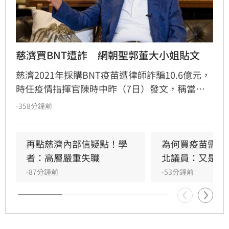
慈濟買BNT遭詐　網朝聖郭董大小姐貼文
慈濟2021年採購BNT疫苗遭律師詐騙10.6億元，
時任疫情指揮官陳時中昨（7日）發文，稱當年
早就苦口婆心要提防掮客，卻遭在野攻擊抹黑；
-358分鐘前
隨後綠營群起跟進，將慈濟受騙歸咎在野，強調
政府從未阻擋民間採購疫苗。然而另一派意見認
為，慈濟固然被當盤子詐騙，但和疫情爆發後疫
再點慈濟內部信疑點！學
為何買疫苗需要
苗確實不足，根本是兩碼事，批評綠營偷換概念
者：高層嚴重失職
北議員：又是中
洗記憶的手法太過粗糙。更有大批網友回顧郭台
-87分鐘前
-53分鐘前
銘2023年「大小姐說不要買」的貼文，認為內容
較符合當初疫苗採購受政治因素卡關或延遲的時
間線 。