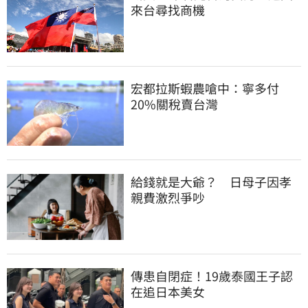
來台尋找商機
宏都拉斯蝦農嗆中：寧多付
20%關稅賣台灣
給錢就是大爺？　日母子因孝
親費激烈爭吵
傳患自閉症！19歲泰國王子認
在追日本美女