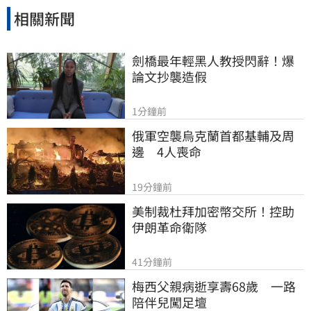
相關新聞
劍橋最年輕黑人教授閃辭！爆
論文抄襲造假
1分鐘前
俄軍空襲烏克蘭首都基輔及周
邊　4人喪命
19分鐘前
美制裁杜拜加密幣交所！控助
伊朗革命衛隊
41分鐘前
梅西父親病逝享壽68歲　一路
陪伴兒闖足壇