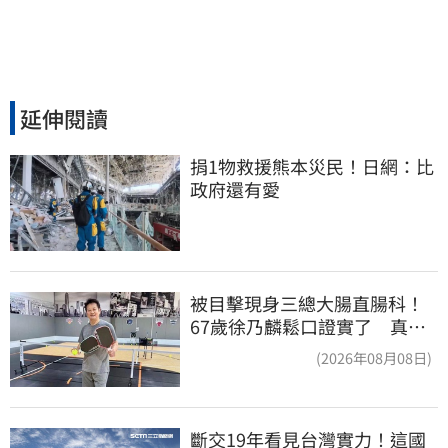
延伸閱讀
捐1物救援熊本災民！日網：比
政府還有愛
被目擊現身三總大腸直腸科！
67歲徐乃麟鬆口證實了 真實
體況曝光
(2026年08月08日)
斷交19年看見台灣實力！這國