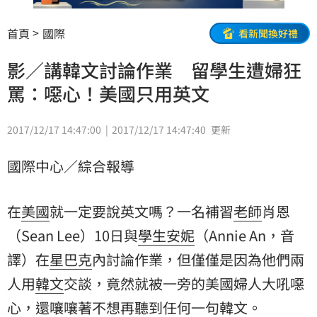
首頁
國際
看新聞換好禮
影／講韓文討論作業 留學生遭婦狂
罵：噁心！美國只用英文
2017/12/17 14:47:00
2017/12/17 14:47:40
更新
國際中心／綜合報導
在
美國
就一定要說英文嗎？一名補習
老師
肖恩
（Sean Lee）10日與
學生
安妮
（Annie An，音
譯）在
星巴克
內討論作業，但僅僅是因為他們兩
人用
韓文
交談，竟然就被一旁的美國婦人大吼噁
心，還嚷嚷著不想再聽到任何一句韓文。