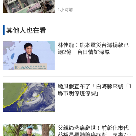
1小時前
其他人也在看
林佳龍：熊本震災台灣捐款已
逾2億 台日情誼深厚
颱風假宣布了！白海豚來襲「1
縣市明停班停課」
父親節悲痛辭世！前彰化市代
蔡裕昌罹肺腺癌病逝 享壽71