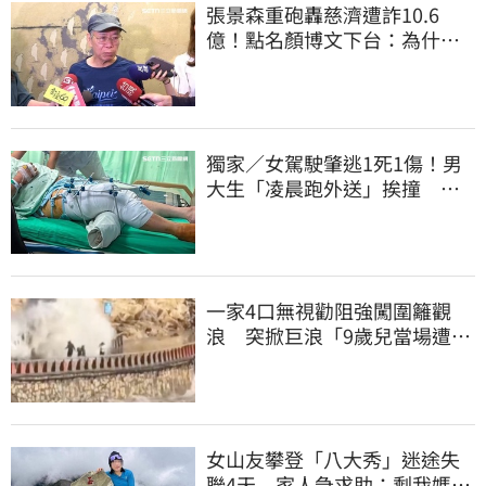
張景森重砲轟慈濟遭詐10.6
億！點名顏博文下台：為什麼
這麼好騙？
獨家／女駕駛肇逃1死1傷！男
大生「凌晨跑外送」挨撞 媽
淚：家快瓦解
一家4口無視勸阻強闖圍籬觀
浪 突掀巨浪「9歲兒當場遭捲
入海」
女山友攀登「八大秀」迷途失
聯4天 家人急求助：剩我媽還