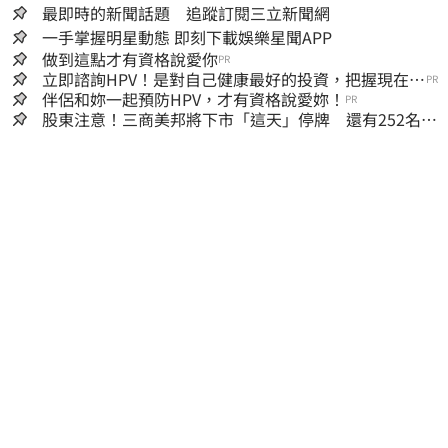
最即時的新聞話題 追蹤訂閱三立新聞網
一手掌握明星動態 即刻下載娛樂星聞APP
做到這點才有資格說愛你
PR
立即諮詢HPV！是對自己健康最好的投資，把握現在不
PR
嫌晚！
伴侶和妳一起預防HPV，才有資格說愛妳！
PR
股東注意！三商美邦將下市「這天」停牌 還有252名千
張大戶