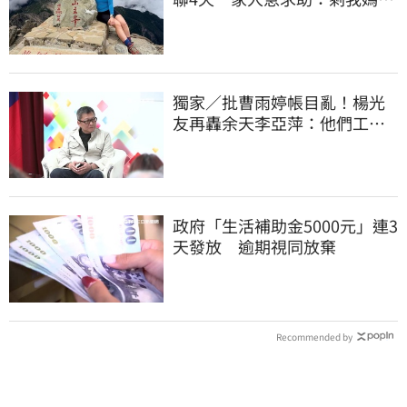
沒找到
獨家／批曹雨婷帳目亂！楊光
友再轟余天李亞萍：他們工會
跟演藝圈沒關
政府「生活補助金5000元」連3
天發放 逾期視同放棄
Recommended by