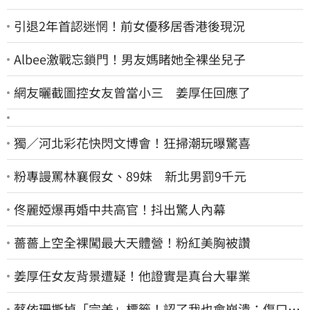
引退2年首認迷惘！前女優移居香港後現況
Albee激戰忘鎖門！男友媽睹她全裸坐兒子
網友曬截圖控女友曾當小三 姜厚任回應了
獨／河北彩花快閃文博會！狂掃潮玩曝驚喜
粉專謾罵林襄假女、89妹 新北男罰9千元
佟麗婭爆再婚中共高官！抖出驚人內幕
薔薔上空全裸闖最大天體營！粉紅美胸被讚
姜厚任女友背景遭疑！他證實是真台大畢業
蔡依珊撕掉「完美」標籤！認了我也會崩潰：傷口終