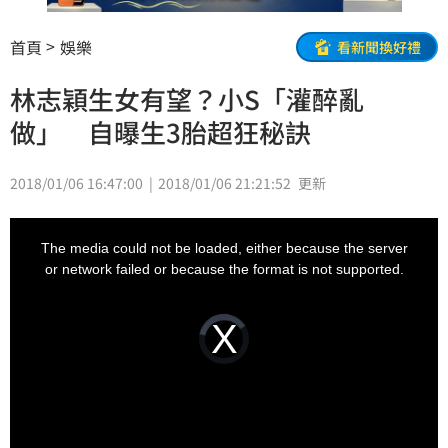
首頁
娛樂
看新聞換好禮
林志穎生女有望？小S「灌醉亂
做」 自曝生3胎超狂秘訣
2018/01/06 16:47:00
2018/01/06 21:21:52
更新
This
is
a
The media could not be loaded, either because the server
modal
window.
or network failed or because the format is not supported.
Video
Player
is
loading.