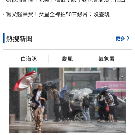
究會癒合
籌父醫藥費！女星全裸拍50三級片：沒靈魂
熱搜新聞
更多
白海豚
颱風
氣象署