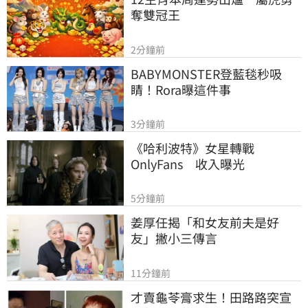
奪雙冠王
2分鐘前
BABYMONSTER登藍毯秒吸
睛！Rora曝這件事
3分鐘前
《哈利波特》女星轉戰
OnlyFans　收入曝光
5分鐘前
姜厚任揭「和女友前夫是好
友」撇小三傳言
11分鐘前
才賣龜苓膏求生！田路路突宣