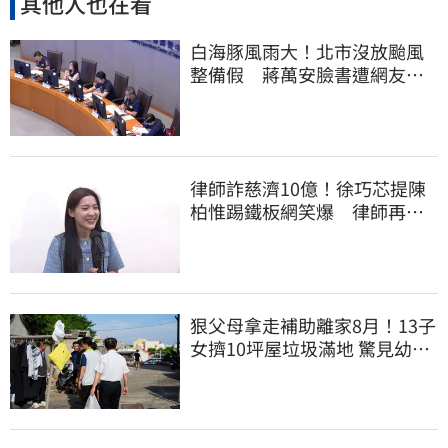
其他人也在看
白海豚風雨大！北市沒放颱風
整備假 蔣萬安臉書遭網友灌
爆：標準在哪？
律師詐慈濟10億！徐巧芯提陳
柏惟踢鐵板網笑爆 律師再曬1
照補刀
狠父母拿走補助離家8月！13子
女擠10坪屋垃圾滿地 驚見幼童
深夜遊蕩