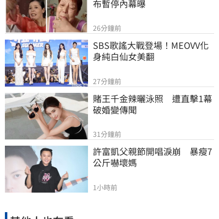
布暫停內幕曝
26分鐘前
SBS歌謠大戰登場！MEOVV化
身純白仙女美翻
27分鐘前
賭王千金辣曬泳照　遭直擊1幕
破婚變傳聞
31分鐘前
許富凱父親節開唱淚崩　暴瘦7
公斤嚇壞媽
1小時前