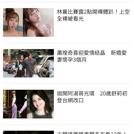
林襄比賽露2點開裸體趴！上空
全裸被看光
蕭煌奇喜迎愛情結晶　新婚愛
妻懷孕3個月
拋開阿湯哥光環　20歲舒莉初
登台網改口
米蘭達離婚奧蘭多布魯13年！