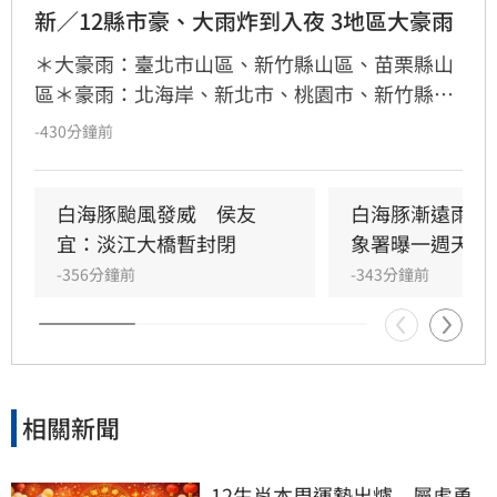
新／12縣市豪、大雨炸到入夜 3地區大豪雨
＊大豪雨：臺北市山區、新竹縣山區、苗栗縣山
區＊豪雨：北海岸、新北市、桃園市、新竹縣、
臺中市山區＊大雨：基隆市、臺北市、新竹市、
-430分鐘前
苗栗縣、臺中市、南投縣、雲林縣山區、嘉義縣
山區、宜蘭縣
白海豚颱風發威　侯友
白海豚漸遠雨還
宜：淡江大橋暫封閉
象署曝一週天氣
-356分鐘前
-343分鐘前
相關新聞
12生肖本周運勢出爐　屬虎勇