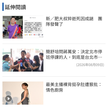
延伸閱讀
新／肥大叔猝逝死因成謎　團
隊發聲了
簡舒培問蔣萬安：決定北市停
班停課的人，到底是台北市
長，還是氣象署？
(2026年08月09日)
最美主播裸背挺孕肚遭狠批：
情色廚房