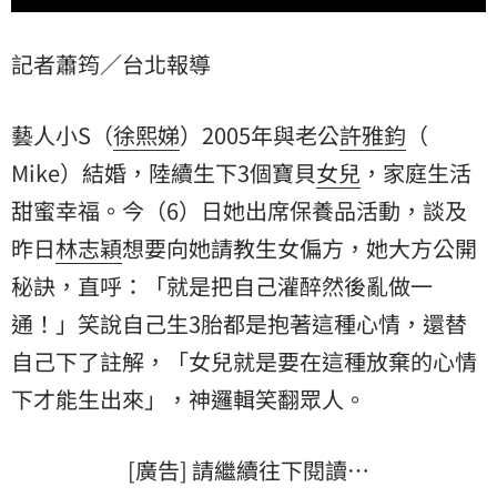
記者蕭筠／台北報導
藝人小S（
徐熙娣
）2005年與老公
許雅鈞
（
Mike
）結婚，陸續生下3個寶貝
女兒
，家庭生活
甜蜜幸福。今（6）日她出席保養品活動，談及
昨日
林志穎
想要向她請教生女偏方，她大方公開
秘訣，直呼：「就是把自己灌醉然後亂做一
通！」笑說自己生3胎都是抱著這種心情，還替
自己下了註解，「女兒就是要在這種放棄的心情
下才能生出來」，神邏輯笑翻眾人。
[廣告] 請繼續往下閱讀…