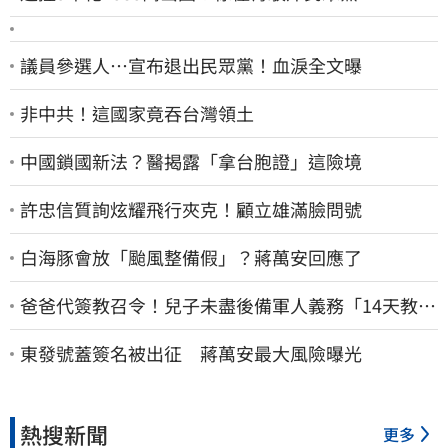
議員參選人…宣布退出民眾黨！血淚全文曝
非中共！這國家竟吞台灣領土
中國鎖國新法？醫揭露「拿台胞證」這險境
許忠信質詢炫耀飛行夾克！顧立雄滿臉問號
白海豚會放「颱風整備假」？蔣萬安回應了
爸爸代簽教召令！兒子未盡後備軍人義務「14天教召
不去」換3個月刑期
東發號蓋簽名被出征 蔣萬安最大風險曝光
熱搜新聞
更多