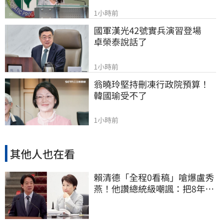
1小時前
國軍漢光42號實兵演習登場　
卓榮泰說話了
1小時前
翁曉玲堅持刪凍行政院預算！
韓國瑜受不了
1小時前
其他人也在看
賴清德「全程0看稿」嗆爆盧秀
燕！他讚總統級嘲諷：把8年總
帳一次掀翻