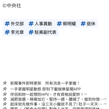
©中央社
外交部
人事異動
蔡明耀
退休
李光章
駐美副代表
新聞事件即時更新 所有消息一手掌握！
一手掌握明星動態 即刻下載娛樂星聞APP
伴侶和妳一起預防HPV，才有資格說愛妳！
PR
減肥首選，檸檬加它，堅持一週，腰細了，瘦到你懷疑
PR
人生
起床就先做件事，沒三天小腹就不見了! 肚子一天天變
PR
小！
獨家／《藍色水玲瓏》製作人出手 田路路領到退休