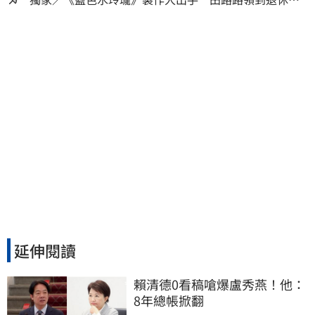
金！隱忍6年吐內幕
延伸閱讀
賴清德0看稿嗆爆盧秀燕！他：
8年總帳掀翻