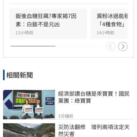
毒。短短四個半月，男子血糖飆破600大關，因
全身器官長期處於高糖環境導致腎衰竭，最終昏
飯後血糖狂飆?專家揭7因
澱粉冰過能穩血
迷送醫緊急洗腎才撿回一命。醫師李唐越強調，
素：白飯不是元凶
「4種食物」無
糖尿病治療切勿盲目嘗試偏方，應透過規律運
13小時前
14小時前
動、飲食控制及專業藥物治療，才能有效控制血
糖，避免糖尿病併發症帶來的器官損傷，千萬別
因一時的僥倖心態，錯失逆轉病情的最佳時機，
造成終身遺憾。
相關新聞
經濟部讚台糖是乖寶寶！國民
黨團：綠寶寶
3分鐘前
災防法翻修　增列兩項法定天
然災害