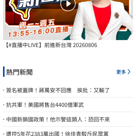
【#直播中LIVE】前進新台灣 20260806
熱門新聞
更多
簽名被蓋牌！蔣萬安不回應 挨批：又輸了
抗共軍！美國將售台4400億軍武
中國新鎖國政策！他示警這類人：恐回不來
遭控5年花2383萬出國！徐佳青駁斥民眾黨