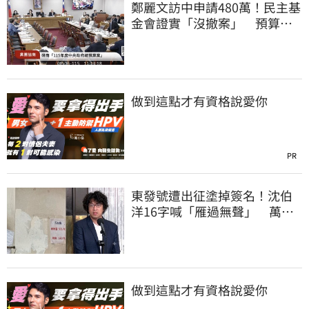
鄭麗文訪中申請480萬！民主基
金會證實「沒撤案」 預算被
砍960萬
做到這點才有資格說愛你
PR
東發號遭出征塗掉簽名！沈伯
洋16字喊「雁過無聲」 萬人
讚：這就是高度
做到這點才有資格說愛你