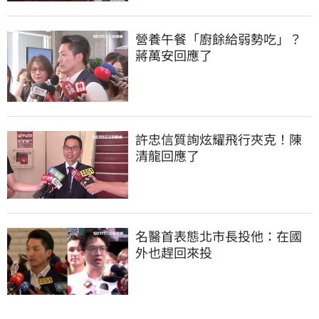
營養午餐「廚餘給弱勢吃」？
蔣萬安回應了
許忠信質詢炫耀飛行夾克！陳
清龍回應了
名醫首表態北市長投他：在國
外也趕回來投