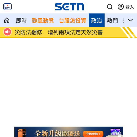
登入
即時
颱風動態
台股怎投資
政治
熱門
影音
的心
災防法翻修 增列兩項法定天然災害
全聯、
付」！