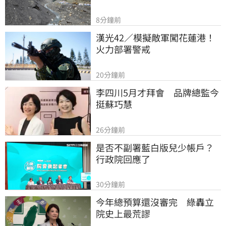
8分鐘前
漢光42／模擬敵軍闖花蓮港！
火力部署警戒
20分鐘前
李四川5月才拜會　品牌總監今
挺蘇巧慧
26分鐘前
是否不副署藍白版兒少帳戶？
行政院回應了
30分鐘前
今年總預算還沒審完　綠轟立
院史上最荒謬