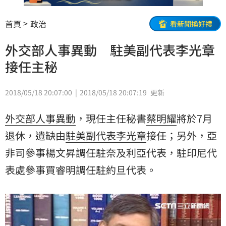
首頁
政治
看新聞換好禮
外交部人事異動 駐美副代表李光章
接任主秘
2018/05/18 20:07:00
2018/05/18 20:07:19
更新
外交部
人事異動
，現任主任秘書
蔡明耀
將於7月
退休
，遺缺由
駐美副代表
李光章
接任；另外，亞
非司參事楊文昇調任駐奈及利亞代表，駐印尼代
表處參事買睿明調任駐約旦代表。