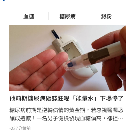
血糖
糖尿病
澱粉
他前期糖尿病砸錢狂喝「能量水」下場慘了
糖尿病前期是逆轉病情的黃金期，若忽視醫囑恐
釀成遺憾！一名男子健檢發現血糖偏高，卻拒絕
正規治療，轉而聽信網路生機飲食群組，大量攝
-237分鐘前
取高糖水果與不明草藥，甚至迷信「能量水」排