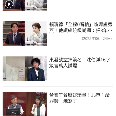
賴清德「全程0看稿」嗆爆盧秀
燕！他讚總統級嘲諷：把8年總
帳一次掀翻
(2025年06月24日)
東發號塗掉簽名　沈伯洋16字
箴言萬人讚爆
營養午餐廚餘爆量！北市：給
弱勢　她怒了