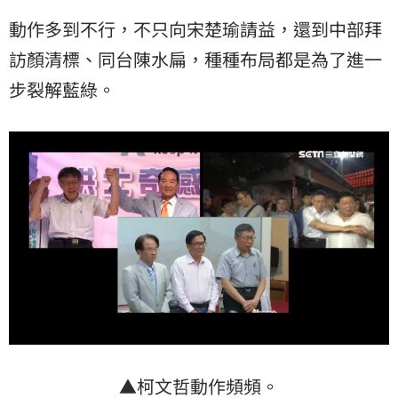
動作多到不行，不只向宋楚瑜請益，還到中部拜
訪顏清標、同台陳水扁，種種布局都是為了進一
步裂解藍綠。
▲柯文哲動作頻頻。