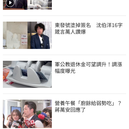
東發號塗掉簽名　沈伯洋16字
箴言萬人讚爆
軍公教退休金可望調升！調漲
幅度曝光
營養午餐「廚餘給弱勢吃」？
蔣萬安回應了