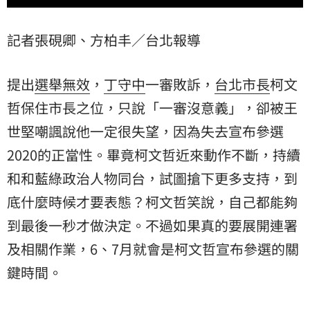
記者張硯卿、方柏丰／台北報導
提出
選舉無效
，
丁守中
一審敗訴，
台北市長
柯文
哲
保住市長之位，只說「一審沒意義」，卻被王
世堅嘲諷說他一定很失望，因為失去宣布參選
2020
的正當性。畢竟柯文哲近來動作不斷，持續
和和藍綠政治人物同台，試圖搶下更多支持，到
底什麼時候才要表態？柯文哲笑說，自己都能夠
到最後一秒才做決定。不過如果真的要展開連署
及相關作業，6、7月就會是柯文哲宣布參選的關
鍵時間。