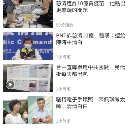
慈濟遭詐10億買疫苗！他點出
更麻煩的問題
50分鐘前
BNT詐慈濟10億　醫嘆：還給
陳時中清白
1小時前
台中宣導單用中共國徽　民代
批每天都出包
1小時前
曬柯電子手環照　陳佩琪喊太
帥：清清白白
1小時前