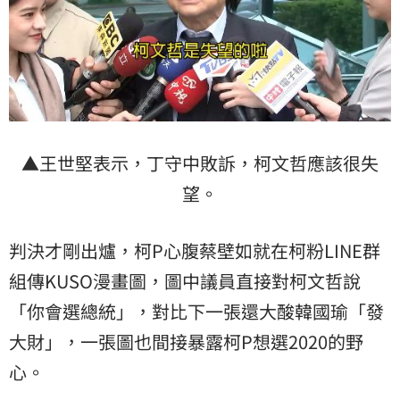
▲王世堅表示，丁守中敗訴，柯文哲應該很失
望。
判決才剛出爐，柯P心腹蔡壁如就在柯粉LINE群
組傳KUSO漫畫圖，圖中議員直接對柯文哲說
「你會選總統」，對比下一張還大酸韓國瑜「發
大財」，一張圖也間接暴露柯P想選2020的野
心。