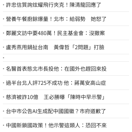
許忠信質詢炫耀飛行夾克！陳清龍回應了
營養午餐廚餘爆量！北市：給弱勢 她怒了
鄭麗文訪中要480萬！民主基金會：沒撤案
盧秀燕甩鍋扯台南 黃偉哲「2問題」打臉
名醫首表態北市長投他：在國外也趕回來投
過半台北人評725不成功 他：蔣萬安高山症
慈濟被詐10億 王必勝曝「陳時中早示警」
台中市公告AI生成配中國國徽？市府道歉了
中國新鎖國政策！他示警這類人：恐回不來