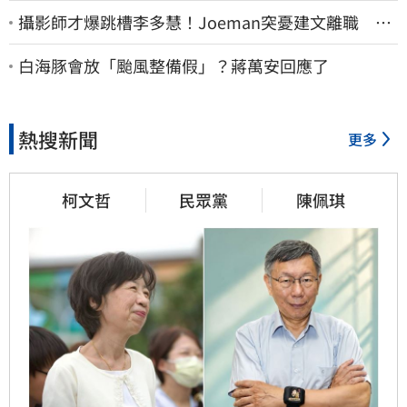
攝影師才爆跳槽李多慧！Joeman突憂建文離職 發
聲「其實我很清楚」
白海豚會放「颱風整備假」？蔣萬安回應了
熱搜新聞
更多
柯文哲
民眾黨
陳佩琪