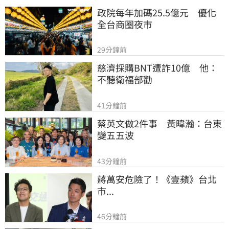
政院每年加碼25.5億元　優化
全台商圈夜市
29分鐘前
慈濟採購BNT遭詐10億　他：
不聽衛福部勸
41分鐘前
蔡英文做2件事　黃暐瀚：台東
變五五波
43分鐘前
蔣萬安危險了！《壹蘋》台北
市...
46分鐘前