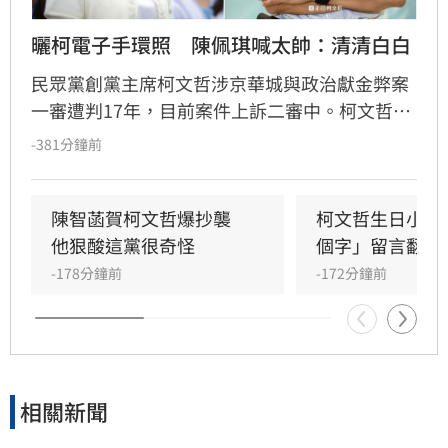
曬柯電子手環照　陳佩琪喊太帥：清清白白
民眾黨創黨主席柯文哲涉京華城與政治獻金弊案
一審遭判17年，目前案件上訴二審中。柯文哲昨
赴派出所更換科技設備，並將電子手環拿來拍形
-381分鐘前
象照，其妻陳佩琪分享相關照片，並嗨喊「太帥
了，我的老公生日快樂」。
陳智菡賀柯文哲爆抄襲　
柯文哲生日小編
他狠酸這黨很奇怪
個字」留言翻車
-178分鐘前
-172分鐘前
相關新聞