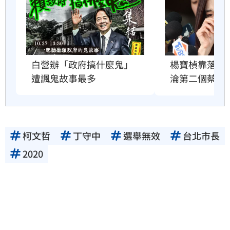
白營辦「政府搞什麼鬼」　
楊寶楨靠落淚
遭諷鬼故事最多
淪第二個蔡壁
柯文哲
丁守中
選舉無效
台北市長
2020