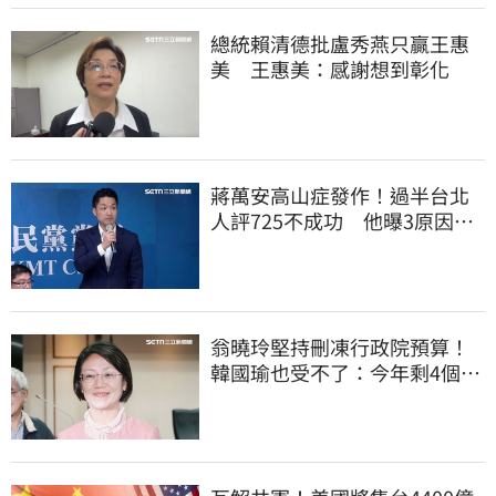
總統賴清德批盧秀燕只贏王惠
美 王惠美：感謝想到彰化
蔣萬安高山症發作！過半台北
人評725不成功 他曝3原因：
有生命危險
翁曉玲堅持刪凍行政院預算！
韓國瑜也受不了：今年剩4個月
你思考一下