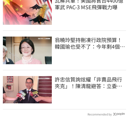
瓦解共軍！美國將售台4400億
軍武 PAC-3 MSE飛彈戰力曝
翁曉玲堅持刪凍行政院預算！
韓國瑜也受不了：今年剩4個月
你思考一下
許忠信質詢炫耀「非賣品飛行
夾克」！陳清龍避答：立委質
詢各有專業
Recommended by