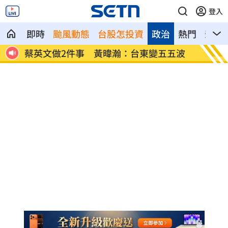
登入
即時
颱風動態
台股怎投資
政治
熱門
影音
五波
蔣萬安危險了！《壹蘋》台北市...
「地獄