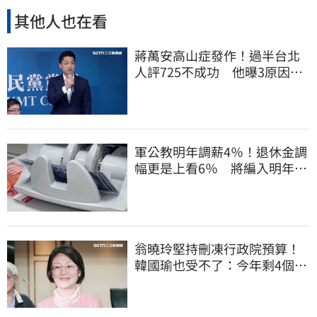
其他人也在看
蔣萬安高山症發作！過半台北
人評725不成功 他曝3原因：
有生命危險
軍公教明年調薪4％！退休金調
幅更是上看6％ 將編入明年度
總預算
翁曉玲堅持刪凍行政院預算！
韓國瑜也受不了：今年剩4個月
你思考一下