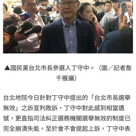
▲國民黨台北市長參選人丁守中。（圖／記者詹
千雁攝）
台北地院今日針對丁守中提出的「台北市長選舉
無效」之訴宣判敗訴，丁守中對此感到相當遺
憾，更直指司法糾正選務機關選舉無效的制度已
完全崩潰失能。至於會不會提起上訴，丁守中表