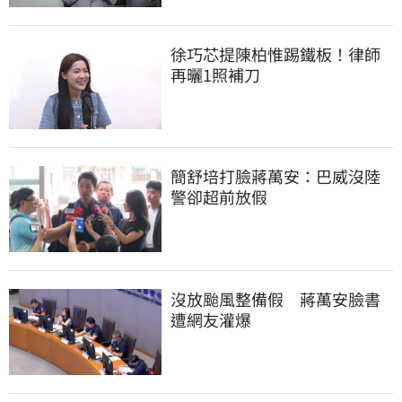
徐巧芯提陳柏惟踢鐵板！律師
再曬1照補刀
簡舒培打臉蔣萬安：巴威沒陸
警卻超前放假
沒放颱風整備假　蔣萬安臉書
遭網友灌爆