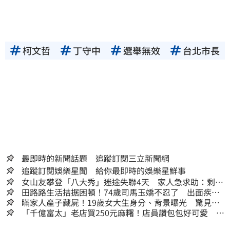
柯文哲
丁守中
選舉無效
台北市長
最即時的新聞話題 追蹤訂閱三立新聞網
追蹤訂閱娛樂星聞 給你最即時的娛樂星鮮事
女山友攀登「八大秀」迷途失聯4天 家人急求助：剩我
媽還沒找到
田路路生活拮据困頓！74歲司馬玉嬌不忍了 出面疾呼1
事
瞞家人產子藏屍！19歲女大生身分、背景曝光 驚見
「產檢紀錄全空白」
「千億富太」老店買250元麻糬！店員讚包包好可愛 笑
回：我自己做的