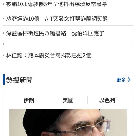
被騙10.6億裝傻5年？他抖出慈濟反常黑幕
慈濟遭詐10億 AIT突發文打擊詐騙網笑翻
深藍區掃街遭民眾嗆擋路 沈伯洋回應了
林佳龍：熊本震災台灣捐款已逾2億
熱搜新聞
更多
伊朗
美國
以色列