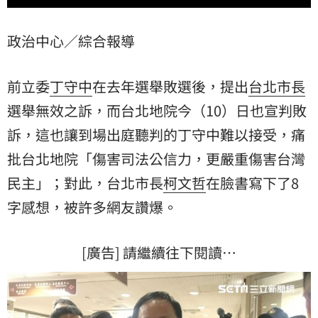
政治中心／綜合報導
前立委
丁守中
在去年選舉敗選後，提出
台北市長
選舉無效
之訴，而台北地院今（10）日也宣判敗
訴，這也讓到場出庭聽判的丁守中難以接受，痛
批台北地院「傷害司法公信力，更嚴重傷害台灣
民主」；對此，台北市長
柯文哲
在臉書寫下了8
字感想，被許多網友讚爆。
[廣告] 請繼續往下閱讀…