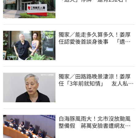
大戶
獨家／能走多久算多久！姜厚
任認愛後首談身後事 「遺囑
進度」曝光
獨家／田路路晚景淒涼！姜厚
任「3年前就知情」 友人私下
援助內幕曝光
白海豚風雨大！北市沒放颱風
整備假 蔣萬安臉書遭網友灌
爆：標準在哪？