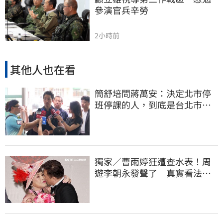
參演官兵辛勞
2小時前
其他人也在看
簡舒培問蔣萬安：決定北市停
班停課的人，到底是台北市
長，還是氣象署？
獨家／曹雨婷狂遭查水表！周
遊李朝永發聲了 真實看法曝
光