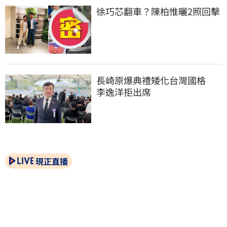
徐巧芯翻車？陳柏惟曬2照回擊
長崎原爆典禮矮化台灣國格　
李逸洋拒出席
現正直播