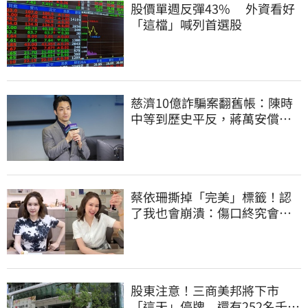
股價單週反彈43% 外資看好
「這檔」喊列首選股
慈濟10億詐騙案翻舊帳：陳時
中等到歷史平反，蔣萬安償還
2022政治利息
蔡依珊撕掉「完美」標籤！認
了我也會崩潰：傷口終究會癒
合
股東注意！三商美邦將下市
「這天」停牌 還有252名千張