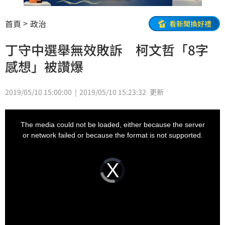
首頁
政治
看新聞換好禮
丁守中選舉無效敗訴 柯文哲「8字
感想」被讚爆
2019/05/10 15:00:00
2019/05/10 15:23:32
更新
This
is
a
The media could not be loaded, either because the server
modal
window.
or network failed or because the format is not supported.
Video
Player
is
loading.