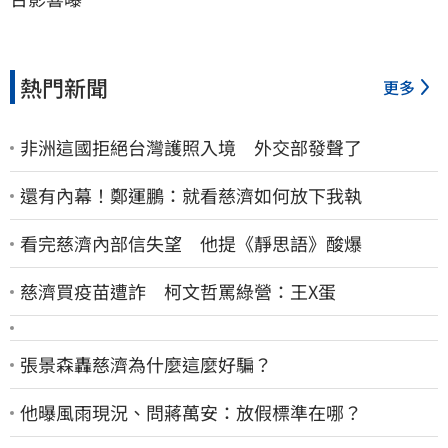
熱門新聞
更多
非洲這國拒絕台灣護照入境 外交部發聲了
還有內幕！鄭運鵬：就看慈濟如何放下我執
看完慈濟內部信失望 他提《靜思語》酸爆
慈濟買疫苗遭詐 柯文哲罵綠營：王X蛋
張景森轟慈濟為什麼這麼好騙？
他曝風雨現況、問蔣萬安：放假標準在哪？