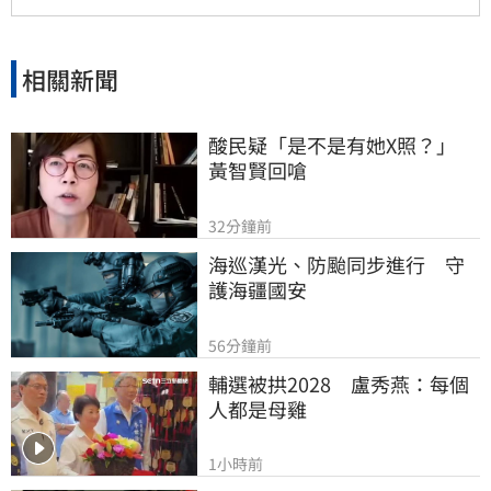
相關新聞
酸民疑「是不是有她X照？」　
黃智賢回嗆
32分鐘前
海巡漢光、防颱同步進行　守
護海疆國安
56分鐘前
輔選被拱2028　盧秀燕：每個
人都是母雞
1小時前