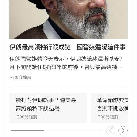
伊朗最高領袖行蹤成謎　國營媒體曝這件事
伊朗國營媒體今天表示，伊朗總統裴澤斯基安7
月下旬開始任期第3年的前後，曾與最高領袖穆
吉塔巴‧哈米尼會面。穆吉塔巴3月接替父親出
-430分鐘前
任最高領袖後，尚未在公開場合現身。
續打對伊朗戰爭？傳美最
革命衛隊要美滿
高將領私下談退場
否則不開放荷莫
-390分鐘前
-308分鐘前