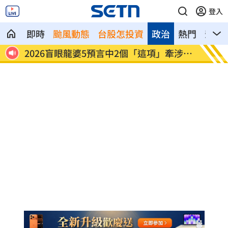
登入
即時
颱風動態
台股怎投資
政治
熱門
影音
牽涉台
陽台內褲沾精液！人妻調監視器驚覺是他
陪伴8