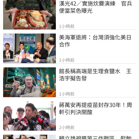
漢光42／實施炊爨演練　官兵
便當菜色曝光
1小時前
美海軍退將：台灣須強化美日
合作
1小時前
館長稱高端是生理食鹽水　王
浩宇擬告發
1小時前
蔣萬安再提疫苗封存30年！周
軒引判決開酸
2小時前
顧立雄視導第三作戰區　慰勉