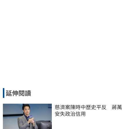
延伸閱讀
慈濟案陳時中歷史平反　蔣萬
安失政治信用