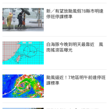
新／有望放颱風假?8縣市明達
停班停課標準
白海豚今晚到明天最靠近　風
雨搖滾區曝光
颱風逼近！7地區明午前達停班
課標準