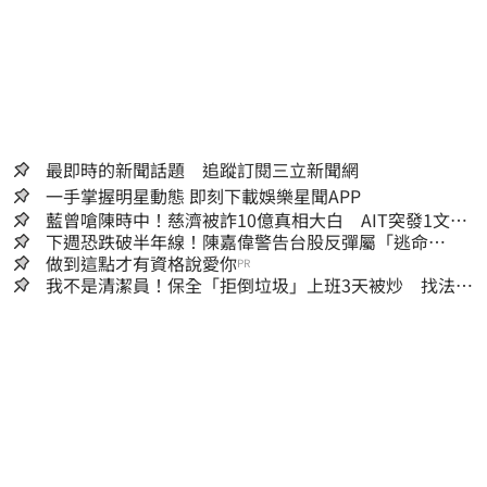
最即時的新聞話題 追蹤訂閱三立新聞網
一手掌握明星動態 即刻下載娛樂星聞APP
藍曾嗆陳時中！慈濟被詐10億真相大白 AIT突發1文酸
爆…他笑：真的很會
下週恐跌破半年線！陳嘉偉警告台股反彈屬「逃命
波」：空頭大屠殺剛開始
做到這點才有資格說愛你
PR
我不是清潔員！保全「拒倒垃圾」上班3天被炒 找法院
討公道結果出爐