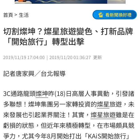
首頁
生活
看新聞換好禮
切割燦坤？燦星旅遊變色、打新品牌
「開始旅行」轉型出擊
2019/11/19 17:04:00
2019/11/20 01:36:27
更新
記者唐家興／台北報導
3C通路龍頭
燦坤
昨(18)日高層人事異動，引發諸
多聯想！燦坤集團另一家轉投資的
燦星
旅遊，未
來發展也引起業界關注！其實，
燦星旅遊
雖是在
虧損的狀態，但近年來積極轉型，在市場頗具競
爭力，尤其今年8月開始打出「
KAiS
開始旅行
」