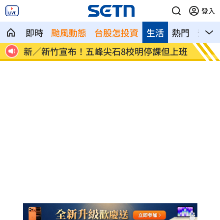
登入
即時
颱風動態
台股怎投資
生活
熱門
影音
但上班
HIGHLIGHT掀回憶殺 擔心後輩太帥壓力
狂冒
大
病