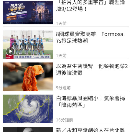
「拍片人的多重宇宙」職涯論
壇9/12登場！
1天前
8國球員齊聚高雄　Formosa 
7s掀足球熱潮
1天前
以為益生菌護腎　他餐餐泡菜2
週後險洗腎
9分鐘前
白海豚暴風圈縮小！氣象署揭
「降雨熱區」
16分鐘前
新／永和豆漿創始人在台北離