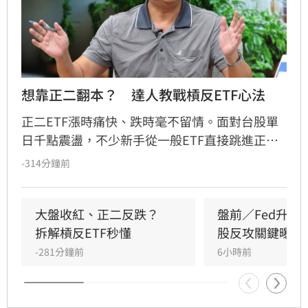
想靠正二翻本？　達人教戰槓反ETF心法
正二ETF漲時痛快、跌時毫不留情。面對台股單
日千點震盪，不少新手從一般ETF直接跳進正
二，誤把2倍槓桿當成2倍勝率。其實，最大風險
-314分鐘前
不是產品本身，而是看錯方向後，投資人能否承
受放大的跌幅；謹記正二操作4心法，才能在大
震盪行情下，投資游刃有餘。
大盤收紅、正二反跌？　
盤前／Fed升息
拆解槓反ETF秒懂
股反攻關鍵曝光
-281分鐘前
6小時前