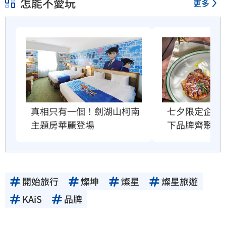
怎能不愛玩
更多
真相只有一個！劍湖山柯南
七夕限定企劃
主題房華麗登場
下品牌齊聚放
開始旅行
燦坤
燦星
燦星旅遊
KAiS
品牌