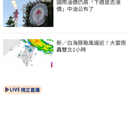
國際油價仍高「下週是否漲
價」中油公布了
新／白海豚颱風逼近！大雷雨
轟雙北1小時
現正直播