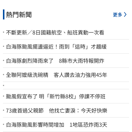
熱門新聞
更多
不斷更新／8日國籍航空、船班異動一次看
白海豚颱風擺盪逼近！雨到「這時」才趨緩
白海豚劇烈降雨來了 8縣市大雨特報開炸
全聯阿嬤級洗碗精 客人讚去油力強用45年
颱風假宣布了 明「新竹縣8校」停課不停班
73歲首過父親節 他找亡妻淚：今天好快樂
白海豚颱風影響時間增加 1地區恐炸雨3天