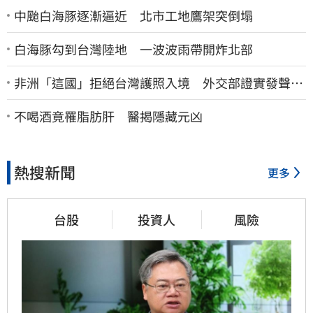
中颱白海豚逐漸逼近 北市工地鷹架突倒塌
白海豚勾到台灣陸地 一波波雨帶開炸北部
非洲「這國」拒絕台灣護照入境 外交部證實發聲
了：持續交涉聯繫
不喝酒竟罹脂肪肝 醫揭隱藏元凶
熱搜新聞
更多
台股
投資人
風險