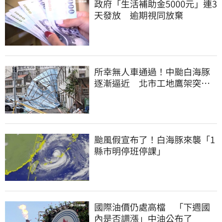
政府「生活補助金5000元」連3
天發放 逾期視同放棄
所幸無人車通過！中颱白海豚
逐漸逼近 北市工地鷹架突倒
塌
颱風假宣布了！白海豚來襲「1
縣市明停班停課」
國際油價仍處高檔 「下週國
內是否調漲」中油公布了