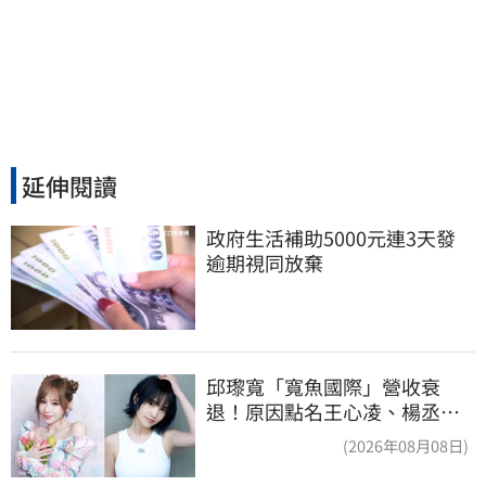
延伸閱讀
政府生活補助5000元連3天發 
逾期視同放棄
邱瓈寬「寬魚國際」營收衰
退！原因點名王心凌、楊丞琳
網笑翻：太誠實
(2026年08月08日)