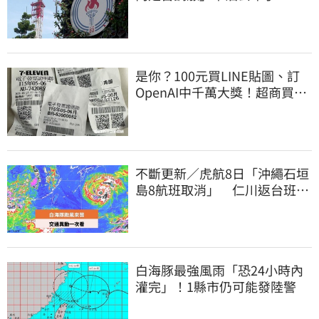
是你？100元買LINE貼圖、訂
OpenAI中千萬大獎！超商買10
元麥香爽中200萬
不斷更新／虎航8日「沖繩石垣
島8航班取消」 仁川返台班機
提前1天起飛
白海豚最強風雨「恐24小時內
灌完」！1縣市仍可能發陸警