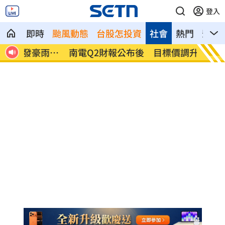
登入
即時
颱風動態
台股怎投資
社會
熱門
影音
雨特
南電Q2財報公布後 目標價調升
俄軍空