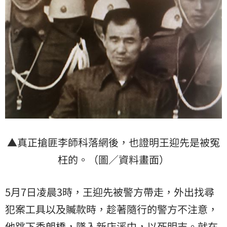
▲真正搶匪李師科落網後，也證明王迎先是被冤
枉的。（圖／資料畫面）
5月7日凌晨3時，王迎先被警方帶走，外出找尋
犯案工具以及贓款時，趁著隨行的警方不注意，
他跳下秀朗橋，墜入新店溪中，以死明志。就在