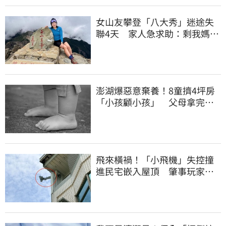
女山友攀登「八大秀」迷途失
聯4天 家人急求助：剩我媽還
沒找到
澎湖爆惡意棄養！8童擠4坪房
「小孩顧小孩」 父母拿完補
助落跑
飛來橫禍！「小飛機」失控撞
進民宅嵌入屋頂 肇事玩家疑
心虛落跑了