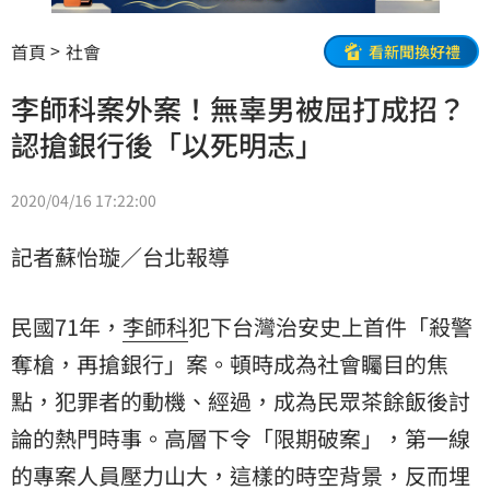
首頁
社會
看新聞換好禮
李師科案外案！無辜男被屈打成招？
認搶銀行後「以死明志」
2020/04/16 17:22:00
記者蘇怡璇／台北報導
民國71年，
李師科
犯下台灣治安史上首件「殺警
奪槍，再搶銀行」案。頓時成為社會矚目的焦
點，犯罪者的動機、經過，成為民眾茶餘飯後討
論的熱門時事。高層下令「限期破案」，第一線
的專案人員壓力山大，這樣的時空背景，反而埋