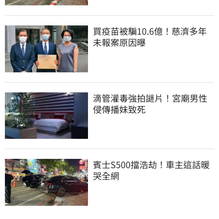
買疫苗被騙10.6億！慈濟多年
未報案原因曝
滴管灌毒強拍謎片！宮廟男性
侵傳播妹致死
賓士S500擋浩劫！車主這話暖
哭全網