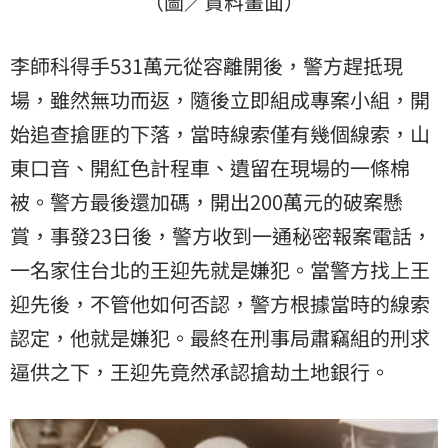
（圖／資料畫面）
李師科得手531萬元從容離開後，警方趕抵現
場，雖然無功而返，隨後立即組成專案小組，開
始追查搶匪的下落，當時線索僅有幾個線索，山
東口音、開紅色計程車、遺留在現場的一條棉
被。警方最後還加碼，開出200萬元的破案懸
賞，事發23日後，警方收到一通秘密報案電話，
一名家住台北的王迎先就是嫌犯。當警方找上王
迎先後，不管他如何否認，警方根據當時的線索
認定，他就是嫌犯。最終在刑事局肅竊組的刑求
逼供之下，王迎先竟然承認搶劫土地銀行。