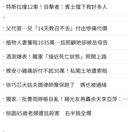
特斯拉撞12車！目擊者：賓士擋下救好多人
父代簽…兒「14天教召不去」付出慘痛代價
植物人妻獲賠1035萬…尪照顧她卻被岳母告
酒測爆表！職軍「接近死亡狀態」照開上路
晚安小雞痛訴付不起30萬！私闖土地遭索賠
徐巧芯大姑夫婿律師棄保跑了 媽也被通緝
獨家／批曹雨婷帳目亂！楊光友再轟余天李亞萍：他
們工會跟演藝圈沒關
桃園85歲老婦遭尪殺害 右半臉全爛