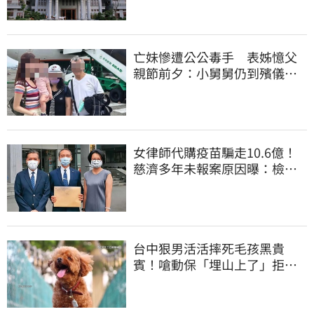
亡妹慘遭公公毒手 表姊憶父
親節前夕：小舅舅仍到殯儀館
陪她說話
女律師代購疫苗騙走10.6億！
慈濟多年未報案原因曝：檢警
上門才知被騙
台中狠男活活摔死毛孩黑貴
賓！嗆動保「埋山上了」拒交
屍體 下場曝光