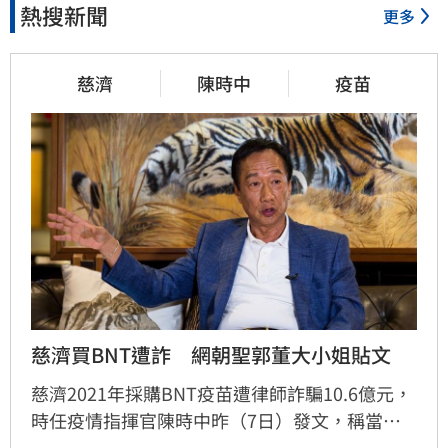
熱搜新聞
更多
慈濟
陳時中
疫苗
慈濟買BNT遭詐　網朝聖郭董大小姐貼文
慈濟2021年採購BNT疫苗遭律師詐騙10.6億元，
時任疫情指揮官陳時中昨（7日）發文，稱當年
早就苦口婆心要提防掮客，卻遭在野攻擊抹黑；