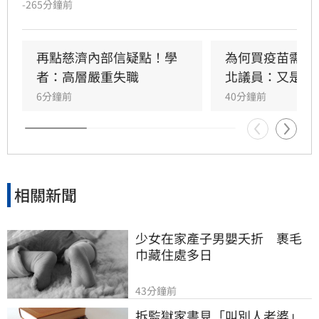
-265分鐘前
隨後綠營群起跟進，將慈濟受騙歸咎在野，強調
政府從未阻擋民間採購疫苗。然而另一派意見認
為，慈濟固然被當盤子詐騙，但和疫情爆發後疫
再點慈濟內部信疑點！學
為何買疫苗需要
苗確實不足，根本是兩碼事，批評綠營偷換概念
者：高層嚴重失職
北議員：又是中
洗記憶的手法太過粗糙。更有大批網友回顧郭台
6分鐘前
40分鐘前
銘2023年「大小姐說不要買」的貼文，認為內容
較符合當初疫苗採購受政治因素卡關或延遲的時
間線 。
相關新聞
少女在家產子男嬰夭折　裹毛
巾藏住處多日
43分鐘前
拆監獄家書見「叫別人老婆」