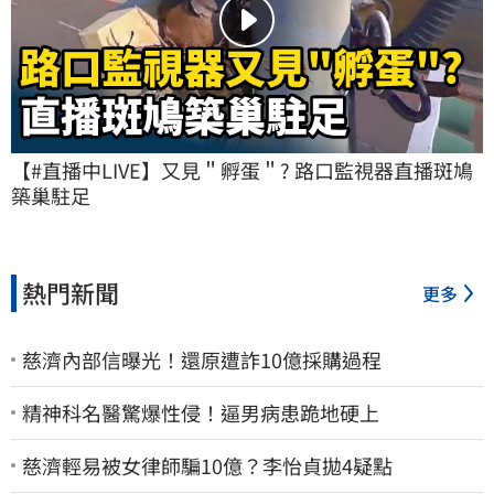
【#直播中LIVE】又見＂孵蛋＂? 路口監視器直播斑鳩
築巢駐足
熱門新聞
更多
慈濟內部信曝光！還原遭詐10億採購過程
精神科名醫驚爆性侵！逼男病患跪地硬上
慈濟輕易被女律師騙10億？李怡貞拋4疑點