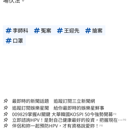
場伏法。
李師科
冤案
王迎先
搶案
口罩
最即時的新聞話題 追蹤訂閱三立新聞網
追蹤訂閱娛樂星聞 給你最即時的娛樂星鮮事
009829掌握AI關鍵 大華韓國KOSPI 50今強勢開募
PR
立即諮詢HPV！是對自己健康最好的投資，把握現在不
PR
嫌晚！
伴侶和妳一起預防HPV，才有資格說愛妳！
PR