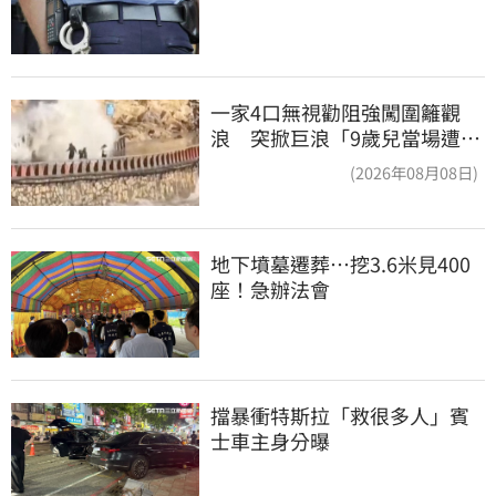
一家4口無視勸阻強闖圍籬觀
浪 突掀巨浪「9歲兒當場遭捲
入海」
(2026年08月08日)
地下墳墓遷葬…挖3.6米見400
座！急辦法會
擋暴衝特斯拉「救很多人」賓
士車主身分曝