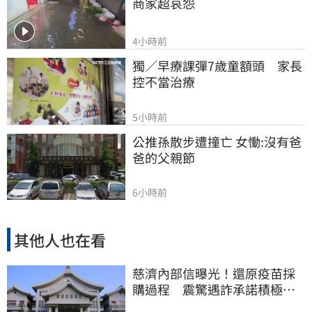
商家超哀怨
4小時前
獨／早療課彈7歲童額頭　家長
控不當治療
5小時前
公推孫散步遭撞亡 女慟:沒有爸
爸的父親節
6小時前
其他人也在看
慈濟內部信曝光！還原疫苗採
購過程 震驚遇詐承諾積極追
回善款