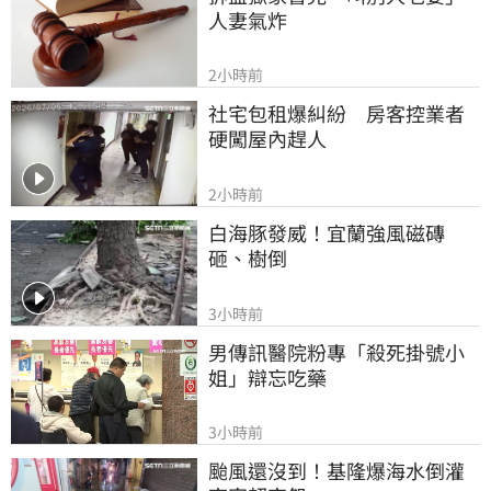
人妻氣炸
2小時前
社宅包租爆糾紛　房客控業者
硬闖屋內趕人
2小時前
白海豚發威！宜蘭強風磁磚
砸、樹倒
3小時前
男傳訊醫院粉專「殺死掛號小
姐」辯忘吃藥
3小時前
颱風還沒到！基隆爆海水倒灌 