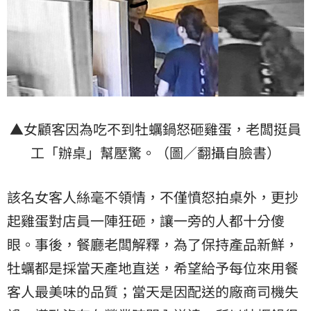
▲女顧客因為吃不到牡蠣鍋怒砸雞蛋，老闆挺員
工「辦桌」幫壓驚。（圖／翻攝自臉書）
該名女客人絲毫不領情，不僅憤怒拍桌外，更抄
起雞蛋對店員一陣狂砸，讓一旁的人都十分傻
眼。事後，餐廳老闆解釋，為了保持產品新鮮，
牡蠣都是採當天產地直送，希望給予每位來用餐
客人最美味的品質；當天是因配送的廠商司機失