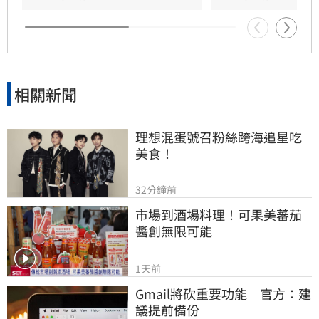
相關新聞
理想混蛋號召粉絲跨海追星吃
美食！
32分鐘前
市場到酒場料理！可果美蕃茄
醬創無限可能
1天前
Gmail將砍重要功能　官方：建
議提前備份