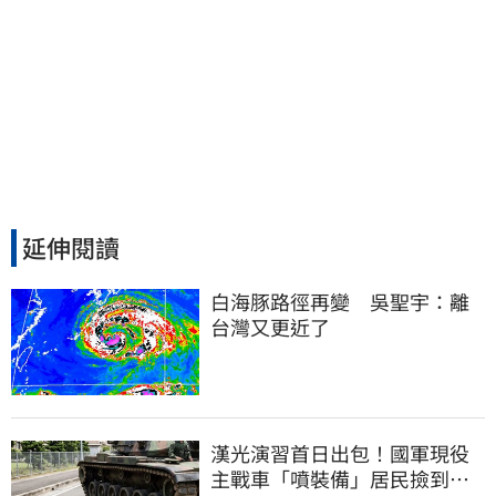
延伸閱讀
白海豚路徑再變　吳聖宇：離
台灣又更近了
漢光演習首日出包！國軍現役
主戰車「噴裝備」居民撿到零