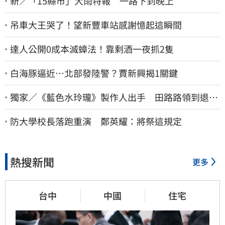
新／「15縣市」大雨特報 一路下到晚上
吊車大王哭了！望新豐車站感謝憶起這瞬間
達人公開0成本滅蟑法！靠剩酒一夜抓2隻
白海豚逼近…北部發陸警？賈新興揭1關鍵
獨家／《藍色水玲瓏》製作人出手 田路路領到退休
金！隱忍6年吐內幕
防大學校長落跑重演 鄭英耀：將祭這規定
熱搜新聞
更多
台中
中國
住宅