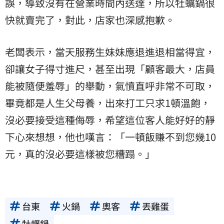
誤，導致沒有在營業時間內送達，所以牡蠣鍋很
快就賣完了，對此，店家也深感抱歉。
老闆表示，當天服務生妹妹應退進退相當得宜，
卻讓女子得寸進尺，甚至出現「顧客最大，店員
能被隨便羞辱」的舉動，氣憤直呼非常不可取，
畢竟都是人生父母養，出來打工只求1頓溫飽，
沒必要接受這種侮辱，希望這位客人能好好的靜
下心來想想，他也嘆言：「一頓飯賺不到您幾10
元，真的沒必要這樣被您糟蹋。」
台東
火鍋
奧客
丟雞蛋
牡蠣鍋