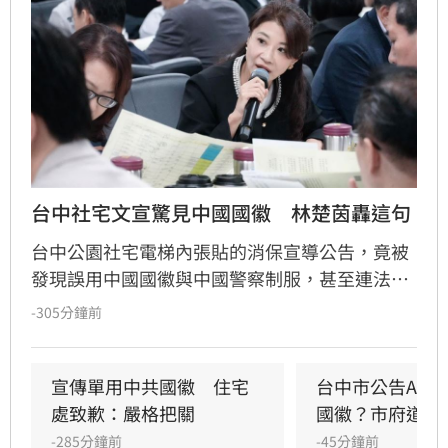
台中社宅文宣驚見中國國徽　林楚茵轟這句
台中公園社宅電梯內張貼的消保宣導公告，竟被
發現誤用中國國徽與中國警察制服，甚至連法律
條文與申訴流程都出現嚴重錯誤。台中市都發局
-305分鐘前
坦承因內部審查疏漏，導致AI生成的錯誤文宣張
貼，目前已全面下架並致歉。對此，民進黨立委
林楚茵痛批，市府把關全面失靈，質疑是否內心
宣傳單用中共國徽　住宅
台中市公告AI生
已被中國接管。
處致歉：嚴格把關
國徽？市府道歉
-285分鐘前
-45分鐘前