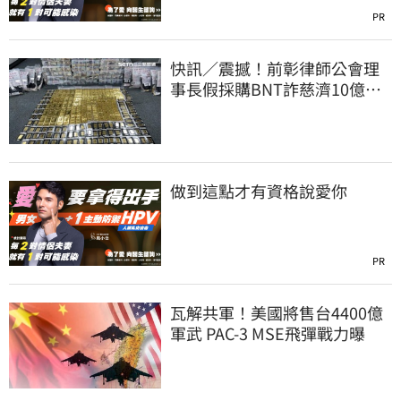
PR
快訊／震撼！前彰律師公會理
事長假採購BNT詐慈濟10億、
洗錢囤232kg黃金
做到這點才有資格說愛你
PR
瓦解共軍！美國將售台4400億
軍武 PAC-3 MSE飛彈戰力曝