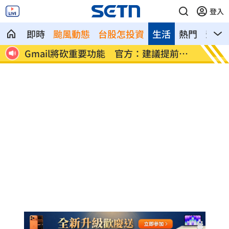
登入
即時
颱風動態
台股怎投資
生活
熱門
影音
軍打
Gmail將砍重要功能 官方：建議提前備
梅西梅
份