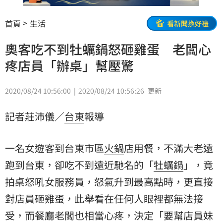
首頁
生活
看新聞換好禮
奧客吃不到牡蠣鍋怒砸雞蛋 老闆心
疼店員「辦桌」幫壓驚
2020/08/24 10:56:00
2020/08/24 10:56:26
更新
記者莊沛儀／
台東
報導
一名女遊客到台東市區
火鍋
店用餐，不滿大老遠
跑到台東，卻吃不到遠近馳名的「
牡蠣鍋
」，竟
拍桌怒吼女服務員，怒氣升到最高點時，更直接
對店員砸雞蛋，此舉看在任何人眼裡都無法接
受，而餐廳老闆也相當心疼，決定「要幫店員妹