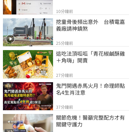
10分鐘前
挖童骨後頻出意外　台積電嘉
義廠請神鎮煞
25分鐘前
這吃法頂呱呱「青花椒鹹酥雞
＋角嗨」開賣
27分鐘前
鬼門開遇赤馬火月！命理師點
名4生肖注意
37分鐘前
關節危機！醫籲完整配方才有
關鍵守護力