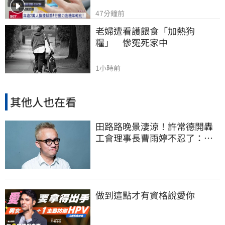
47分鐘前
老婦遭看護餵食「加熱狗
糧」　慘冤死家中
1小時前
其他人也在看
田路路晚景淒涼！許常德開轟
工會理事長曹雨婷不忍了：別
只包紅包慰問
做到這點才有資格說愛你