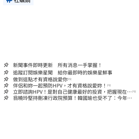
新聞事件即時更新 所有消息一手掌握！
追蹤訂閱娛樂星聞 給你最即時的娛樂星鮮事
做到這點才有資格說愛你
PR
伴侶和妳一起預防HPV，才有資格說愛妳！
PR
立即諮詢HPV！是對自己健康最好的投資，把握現在不
PR
嫌晚！
翁曉玲堅持刪凍行政院預算！韓國瑜也受不了：今年剩4
個月你思考一下