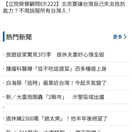
【立院榮譽顧問EP.222】北京要讓台灣自己失去抵抗
能力？不用說服所有台灣人！
熱門新聞
更多
旅遊返家驚見3行李 退休夫妻好心情全毀
腫瘤科醫曝「從不吃這道菜」恐多種癌上身
白海豚「這時」最靠近台灣！今起天氣變了
新／大雷雨開轟「2縣市」 示警區域出爐
退休擁2300萬「過太爽」！他半年後絕望了