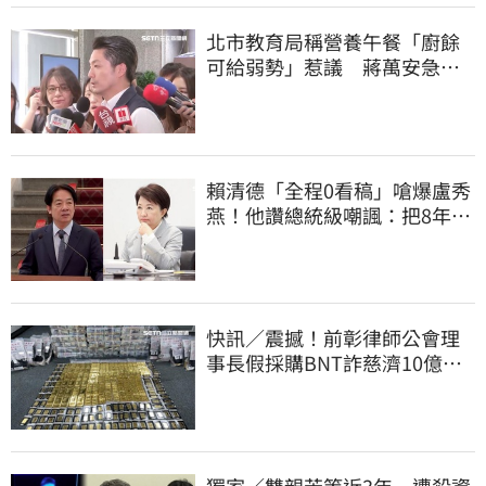
北市教育局稱營養午餐「廚餘
可給弱勢」惹議 蔣萬安急
喊：不會這樣做
賴清德「全程0看稿」嗆爆盧秀
燕！他讚總統級嘲諷：把8年總
帳一次掀翻
快訊／震撼！前彰律師公會理
事長假採購BNT詐慈濟10億、
洗錢囤232kg黃金
獨家／雙親苦等近3年 遭殺資