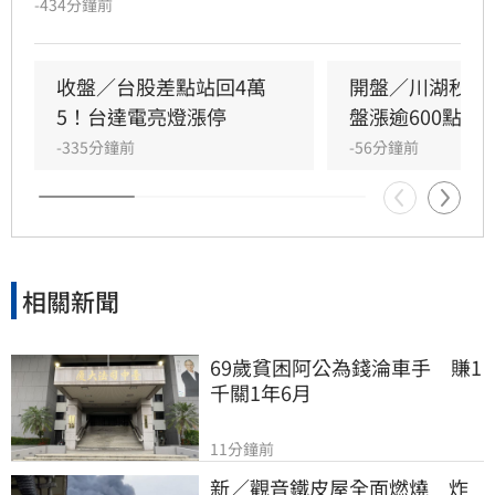
-434分鐘前
資金聚焦AI供應鏈，電源供應器族群台達電、光
寶科強勢漲停，光通訊與面板族群同步走揚。法
人分析，盤面低檔承接力道具韌性，後續若成交
收盤／台股差點站回4萬
開盤／川湖秒攻
量能持穩，仍有挑戰前波高點機會。然短線須留
5！台達電亮燈漲停
盤漲逾600點
意國際通膨數據、貨幣政策不確定性，以及指數
-335分鐘前
-56分鐘前
快速反彈後的獲利了結賣壓。提醒投資人，國際
市場受中東局勢與美國就業數據影響波動，投資
決策應審慎評估市場風險，並留意各類題材後續
動能。
相關新聞
69歲貧困阿公為錢淪車手　賺1
千關1年6月
11分鐘前
新／觀音鐵皮屋全面燃燒　炸