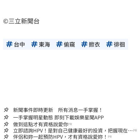
©三立新聞台
台中
東海
偷窺
掀衣
徘徊
新聞事件即時更新 所有消息一手掌握！
一手掌握明星動態 即刻下載娛樂星聞APP
做到這點才有資格說愛你
PR
立即諮詢HPV！是對自己健康最好的投資，把握現在不
PR
嫌晚！
伴侶和妳一起預防HPV，才有資格說愛妳！
PR