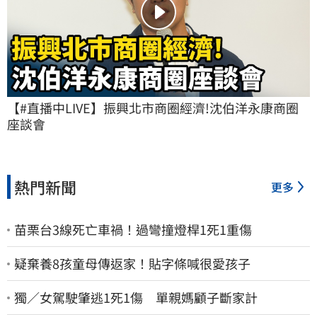
【#直播中LIVE】振興北市商圈經濟!沈伯洋永康商圈
座談會
熱門新聞
更多
苗栗台3線死亡車禍！過彎撞燈桿1死1重傷
疑棄養8孩童母傳返家！貼字條喊很愛孩子
獨／女駕駛肇逃1死1傷 單親媽顧子斷家計