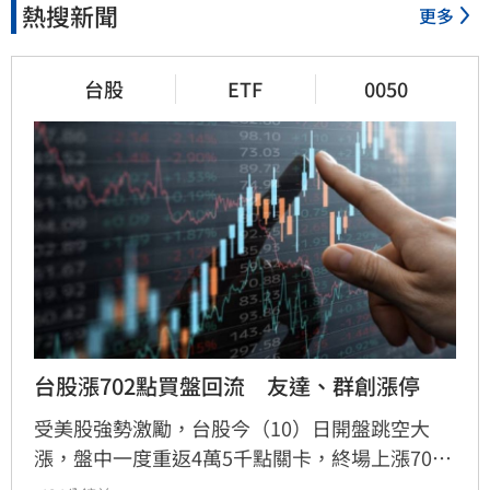
熱搜新聞
更多
台股
ETF
0050
台股漲702點買盤回流　友達、群創漲停
受美股強勢激勵，台股今（10）日開盤跳空大
漲，盤中一度重返4萬5千點關卡，終場上漲702
點，收在44,928點，成交值達8,473億元。市場