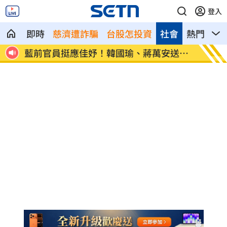
登入
即時
慈濟遭詐騙
台股怎投資
社會
熱門
影
送祝
慈濟遭騙 綠營喊：造謠應道歉！藍反問1
69歲
事
月