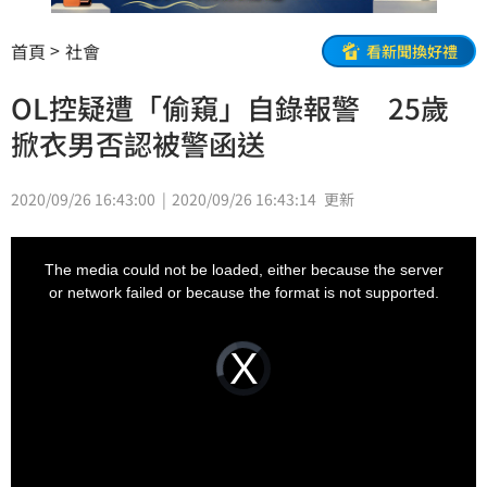
首頁
社會
看新聞換好禮
OL控疑遭「偷窺」自錄報警 25歲
掀衣男否認被警函送
2020/09/26 16:43:00
2020/09/26 16:43:14
更新
This
is
a
The media could not be loaded, either because the server
modal
window.
or network failed or because the format is not supported.
Video
Player
is
loading.