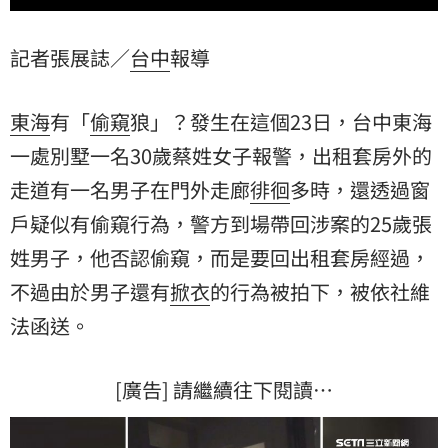
記者張展誌／
台中
報導
東海
有「
偷窺
狼」？發生在這個23日，台中東海
一處別墅一名30歲蔡姓女子報警，出租套房外的
走道有一名男子在門外走廊
徘徊
多時，還透過窗
戶疑似有偷窺行為，警方到場帶回涉案的25歲張
姓男子，他否認偷窺，而是要回出租套房經過，
不過由於男子還有
掀衣
的行為被拍下，被依社維
法函送。
[廣告] 請繼續往下閱讀…