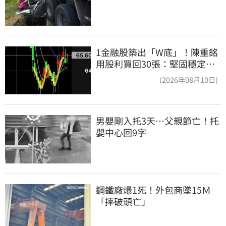
1金融股築出「W底」！陳重銘
用股利買回30張：堅固穩定的
搖錢樹
(2026年08月10日)
男嬰剛入托3天…父親節亡！托
嬰中心回9字
鋼鐵廠爆1死！外包商墜15Ｍ
「摔破頭亡」