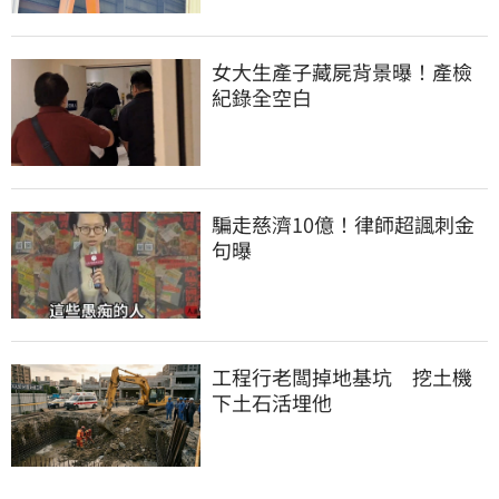
女大生產子藏屍背景曝！產檢
紀錄全空白
騙走慈濟10億！律師超諷刺金
句曝
工程行老闆掉地基坑　挖土機
下土石活埋他