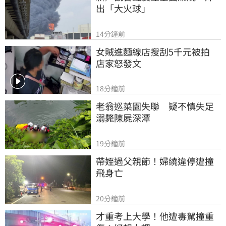
出「大火球」
14分鐘前
女賊進麵線店搜刮5千元被拍　
店家怒發文
18分鐘前
老翁巡菜園失聯　疑不慎失足
溺斃陳屍深潭
19分鐘前
帶姪過父親節！婦繞違停遭撞
飛身亡
20分鐘前
才重考上大學！他遭毒駕撞重