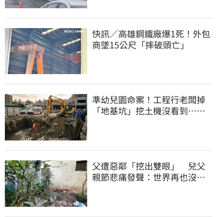
快訊／高雄鋼鐵廠爆1死！外包
商墜15公尺「摔破頭亡」
準幼兒園命案！工程行老闆掉
「地基坑」挖土機沒看到…下
土石活埋他
父遭惡鄰「挖出雙眼」 兒父
親節悲痛發聲：世界再也沒有
顏色