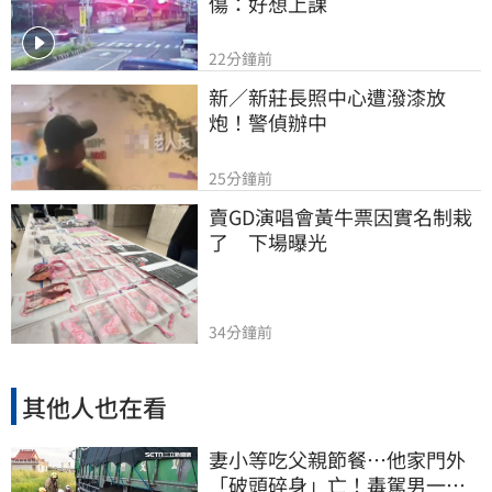
傷：好想上課
22分鐘前
新／新莊長照中心遭潑漆放
炮！警偵辦中
25分鐘前
賣GD演唱會黃牛票因實名制栽
了　下場曝光
34分鐘前
其他人也在看
妻小等吃父親節餐⋯他家門外
「破頭碎身」亡！毒駕男一路