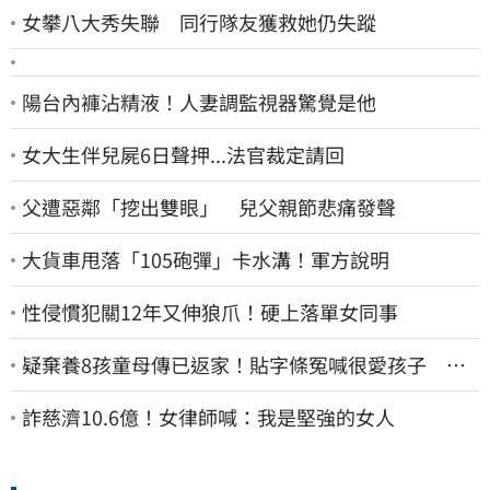
女攀八大秀失聯 同行隊友獲救她仍失蹤
陽台內褲沾精液！人妻調監視器驚覺是他
女大生伴兒屍6日聲押...法官裁定請回
父遭惡鄰「挖出雙眼」 兒父親節悲痛發聲
大貨車甩落「105砲彈」卡水溝！軍方說明
性侵慣犯關12年又伸狼爪！硬上落單女同事
疑棄養8孩童母傳已返家！貼字條冤喊很愛孩子 籲
「還我們平靜的生活」
詐慈濟10.6億！女律師喊：我是堅強的女人