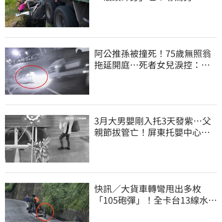
向南撞死人收押
阿公推孫被撞死！75歲無照翁
拖延開庭…死者女兒淚控：等
不到一句道歉
3月大男嬰剛入托3天發紫…父
親節拔管亡！屏東托嬰中心回9
字
快訊／大貨車轉彎甩出多枚
「105砲彈」！全卡台13線水
溝 軍方趕抵載離