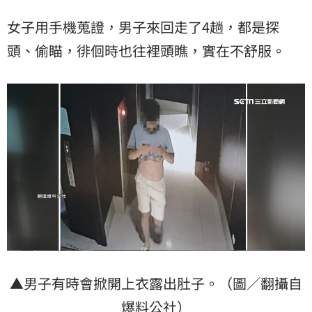
女子用手機蒐證，男子來回走了4趟，都是探
頭、偷瞄，徘佪時也往裡頭瞧，實在不舒服。
▲男子有時會掀開上衣露出肚子。（圖／翻攝自
爆料公社）