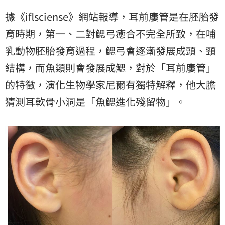
據《iflsciense》網站報導，耳前廔管是在胚胎發
育時期，第一、二對鰓弓癒合不完全所致，在哺
乳動物胚胎發育過程，鰓弓會逐漸發展成頭、頸
結構，而魚類則會發展成鰓，對於「耳前廔管」
的特徵，演化生物學家尼爾有獨特解釋，他大膽
猜測耳軟骨小洞是「魚鰓進化殘留物」。