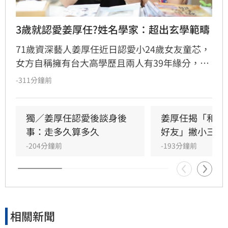
3歲就認愛姜厚任?姓名學家：超出玄學範疇
71歲資深藝人姜厚任近日認愛小24歲女友童芯，
女方自稱擁有台大高學歷且兩人有39年緣分，引
發熱議。隨後女方過往背景遭網友起底，包括多
-311分鐘前
重姓名及婚史遭質疑，網友紛紛提醒姜厚任防
騙。姓名學家吳睿穎指出，女方成年後兩度改姓
恐有違反姓名條例疑慮，且其自稱三歲即認定對
獨／姜厚任認愛後談身後
姜厚任揭「和女
方為老公的說法邏輯矛盾。吳睿穎直言，這段戀
事：走多久算多久
好友」撇小三傳
情的人設背景過於離奇，已完全超出玄學範疇，
-204分鐘前
-193分鐘前
引發各界對女方真實動機的廣泛討論，這段戀情
也因此成為近期演藝圈備受矚目的焦點話題。
相關新聞