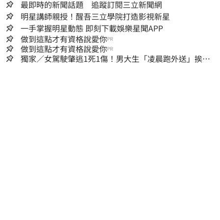
最即時的新聞話題 追蹤訂閱三立新聞網
明星講師親授！醒吾三立學院打造影視新星
一手掌握明星動態 即刻下載娛樂星聞APP
做到這點才有資格說愛你
PR
做到這點才有資格說愛你
PR
獨家／女駕駛肇逃1死1傷！男大生「凌晨跑外送」挨
撞 媽淚：家快瓦解