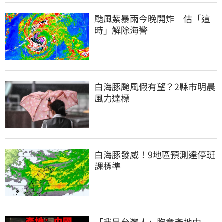
颱風紫暴雨今晚開炸　估「這
時」解除海警
白海豚颱風假有望？2縣市明晨
風力達標
白海豚發威！9地區預測達停班
課標準
「我是台灣人」胸章產地中