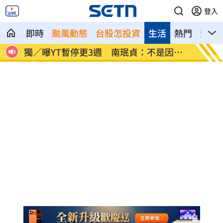
登入
即時
颱風動態
台股怎投資
生活
熱門
影音
因為
李李仁慶祝父親節！合體大尾油土伯網看
小孩不
傻