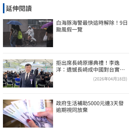
延伸閱讀
白海豚海警最快這時解除！9日
颱風假一覽
拒出席長崎原爆典禮！李逸
洋：遺憾長崎成中國對台實施
法律戰的執行工具
(2026年04月18日)
政府生活補助5000元連3天發 
逾期視同放棄