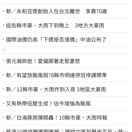
新／永和豆漿創始人在台北離世 享壽70歲
這些縣市豪、大雨下到晚上 3地方大豪雨
國際油價仍高「下週是否漲價」中油公布了
張元瀚猝逝！愛貓跟著走惹妻悲
新／有望放颱風假?8縣市明達停班停課標準
新／12縣市豪、大雨炸到入夜 3地區大豪雨
又有熱帶低壓生成！估今增強為颱風
新／白海豚雨彈開轟！10縣市豪、大雨特報
慈濟10億詐騙案翻舊帳：陳時中等到歷史平反，蔣萬