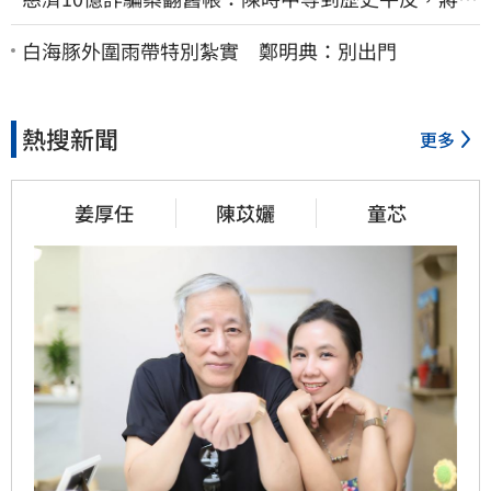
安償還2022政治利息
白海豚外圍雨帶特別紮實 鄭明典：別出門
熱搜新聞
更多
姜厚任
陳苡孋
童芯