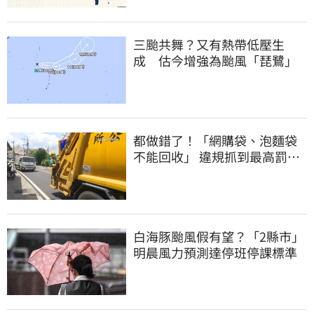
三颱共舞？又有熱帶低壓生
成 估今增強為颱風「琵鷺」
都做錯了！「網購袋、泡麵袋
不能回收」 違規抓到最高罰
6000元
白海豚颱風假有望？「2縣市」
明晨風力預測達停班停課標準