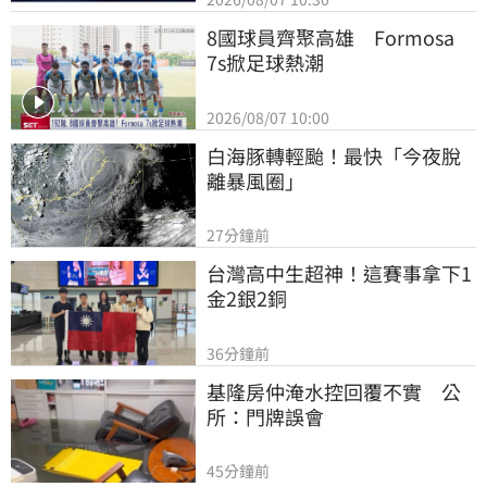
8國球員齊聚高雄　Formosa 
7s掀足球熱潮
2026/08/07 10:00
白海豚轉輕颱！最快「今夜脫
離暴風圈」
27分鐘前
台灣高中生超神！這賽事拿下1
金2銀2銅
36分鐘前
基隆房仲淹水控回覆不實　公
所：門牌誤會
45分鐘前