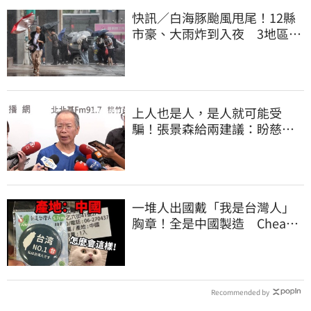
快訊／白海豚颱風甩尾！12縣
市豪、大雨炸到入夜 3地區有
大豪雨
上人也是人，是人就可能受
騙！張景森給兩建議：盼慈濟
展開「自淨」
一堆人出國戴「我是台灣人」
胸章！全是中國製造 Cheap
酸：精神分裂
Recommended by