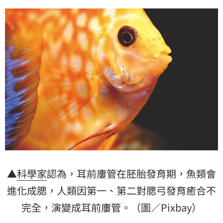
▲
科學家
認為，耳前廔管在胚胎發育期，魚類會
進化成腮，人類因第一、第二對腮弓發育癒合不
完全，演變成耳前廔管。（圖／Pixbay）