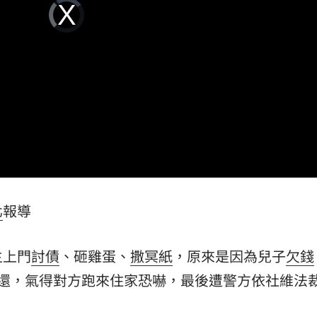
Video
成謎
Player
15:27
is
loading.
5
曝
15:25
倒塌
15:23
北
報導
效率
12:00
主上門
討債
、砸雞蛋、
撒冥紙
，原來是因為兒子
欠錢
成形
12:00
不還，氣得對方跑來住家恐嚇，最後遭警方依社維法
」氣
12:00