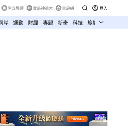
阿立導讀
寶島神很大
富房網
登入
兩岸
運動
財經
專題
新奇
科技
旅遊
汽車
寵物