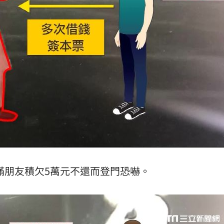
滿朋友積欠5萬元不還而登門恐嚇。