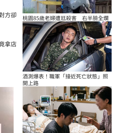
對方卻
桃園85歲老婦遭尪殺害　右半臉全爛
竟拿店
酒測爆表！職軍「接近死亡狀態」照
開上路