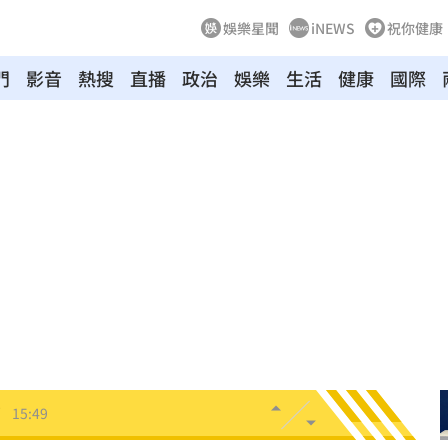
娛樂星聞
iNEWS
祝你健康
門
影音
熱搜
直播
政治
娛樂
生活
健康
國際
句話
15:57
備
15:57
委
15:54
包
15:52
了
15:49
發文
15:45