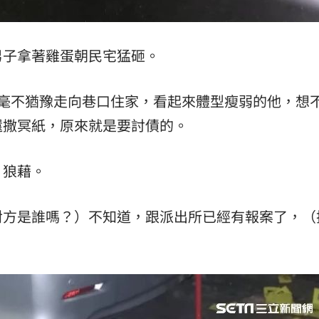
男子拿著雞蛋朝民宅猛砸。
，毫不猶豫走向巷口住家，看起來體型瘦弱的他，想
還撒冥紙，原來就是要討債的。
片狼藉。
對方是誰嗎？）不知道，跟派出所已經有報案了，（