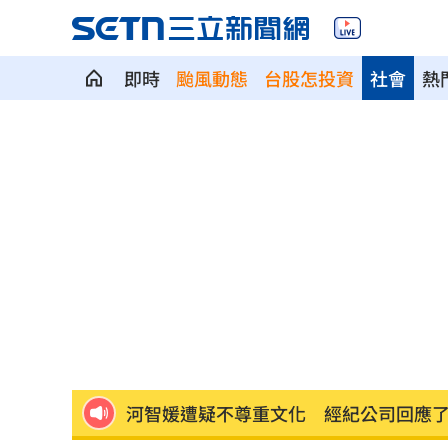
即時
颱風動態
台股怎投資
社會
熱
狄志為揭遺憾 忙接電話錯過父最後一
白海豚颱風直撲馬祖 ！台電啟動防颱整
農水署餐會喊凍蒜？黃世杰競辦反擊藍
冷氣連開數個月沒壞 台電示警1事恐傷荷
河智媛遭疑不尊重文化 經紀公司回應
偷吃粿粿判賠百萬 王子神隱8個月2度