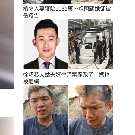
植物人妻獲賠1035萬…尪照顧她卻被
岳母告
徐巧芯大姑夫婿律師棄保跑了　媽也
被通緝