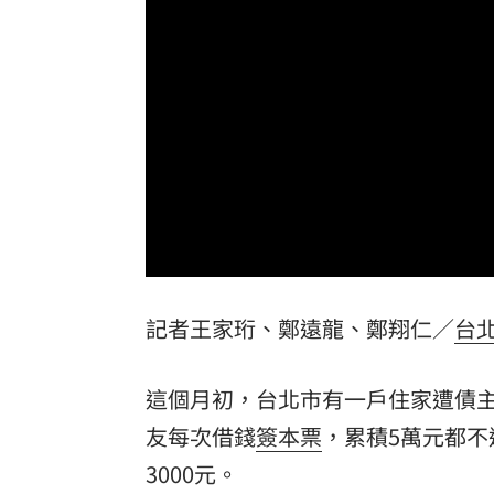
男星陳屍河中 背包藏20kg水泥塊死因
白海豚豪雨開炸！大全聯搶1元蔬菜
15:2
新／7縣市大雨特報 大雷雨最新警戒區
中颱白海豚逐漸逼近 北市工地鷹架突
台灣彩券開獎直播中
20:31
LIVE三立+24小時直播
15:27
記者王家珩、鄭遠龍、鄭翔仁／
台
三立iNEWS新聞台線上直播
18:00
AI時代！威力馬導入智慧營運系統提升
這個月初，台北市有一戶住家遭債
商場戰國來臨 台中「頂奢大道」逐漸
友每次借錢
簽本票
，累積5萬元都
3000元。
台彩父親節推新刮刮樂千萬頭獎超「爸