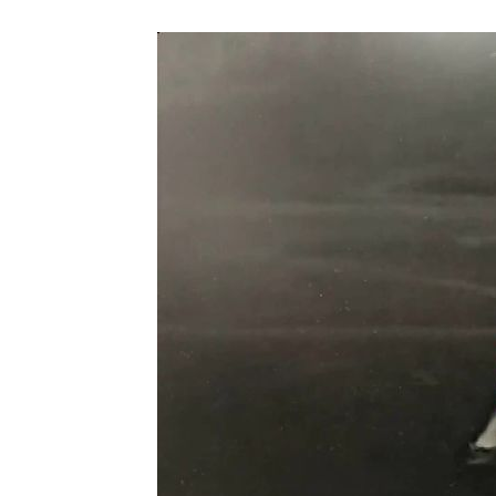
「拍片人的多重宇宙」職涯論壇9/12登
8國球員齊聚高雄 Formosa 7s掀足球
理想混蛋號召粉絲跨海追星吃美食！
18: