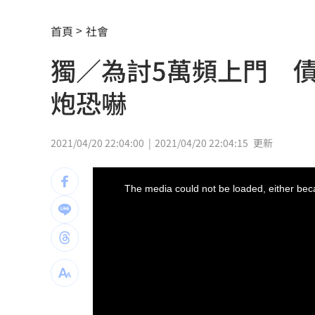
台玻千金為何不回台 徐莉玲這件事成
首頁
社會
颱風來襲中國卻管制台海！他：無知又
獨／為討5萬頻上門 
白海豚橫掃沖繩！4萬戶停電、多人受傷
炮恐嚇
白海豚來了！最強風雨「恐24小時內灌
颱風逼近淡水出現龍捲風？老樹連根拔
2021/04/20 22:04:00
2021/04/20 22:04:15
更新
佛心價吸客！屏東自助餐雞肉加3菜銅板
This
is
a
The media could not be loaded, either beca
modal
非珍奶！全球「10大健康神物」台灣是
window.
藍重提統一論述 徐國勇轟：呼應北京
中颱白海豚逼近 喜來登大飯店圍籬突
小煜離婚後首個父親節 一句話逼哭網