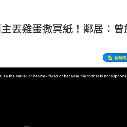
關鍵
15:42
無良
15:41
債主丟雞蛋撒冥紙！鄰居：曾
15:40
完」
15:40
起
15:40
看新聞
價
15:38
use the server or network failed or because the format is not supporte
這個
15:37
敘事
15:35
倒塌
15:33
友
15:32