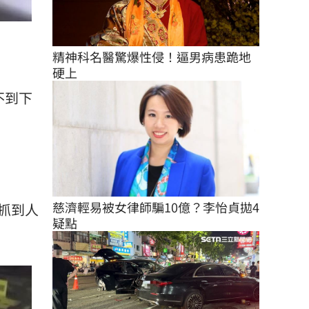
精神科名醫驚爆性侵！逼男病患跪地
硬上
不到下
慈濟輕易被女律師騙10億？李怡貞拋4
抓到人
疑點