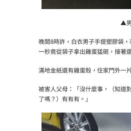
▲
晚間8時許，白衣男子手提塑膠袋
一秒竟從袋子拿出雞蛋猛砸，接著
滿地金紙還有雞蛋殼，住家門外一
被害人父母：「沒什麼事，（知道
了嗎？）有有有。」