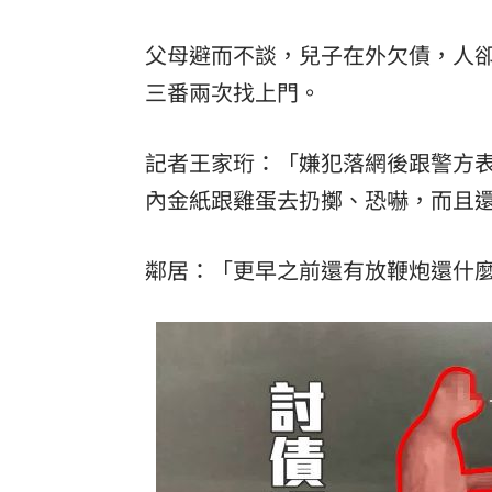
父母避而不談，兒子在外欠債，人
三番兩次找上門。
記者王家珩：「嫌犯落網後跟警方
內金紙跟雞蛋去扔擲、恐嚇，而且
鄰居：「更早之前還有放鞭炮還什