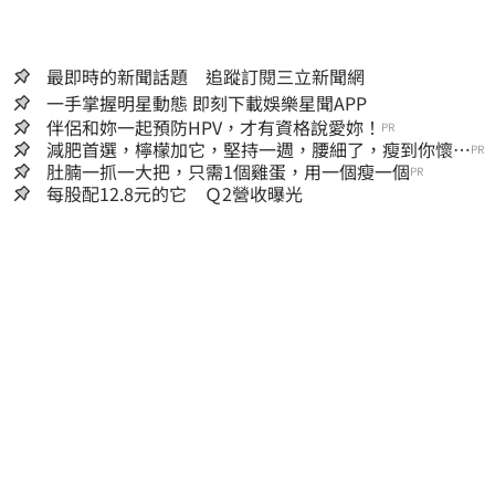
最即時的新聞話題 追蹤訂閱三立新聞網
一手掌握明星動態 即刻下載娛樂星聞APP
伴侶和妳一起預防HPV，才有資格說愛妳！
PR
減肥首選，檸檬加它，堅持一週，腰細了，瘦到你懷疑
PR
人生
肚腩一抓一大把，只需1個雞蛋，用一個瘦一個
PR
每股配12.8元的它 Ｑ2營收曝光