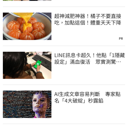
超神減肥神器！橘子不要直接
吃，加點這個！體重天天下降
PR
LINE訊息卡超久！他點「1隱藏
設定」滿血復活 眾實測驚：
超神
AI生成文章容易判斷 專家點
名「4大破綻」秒露餡