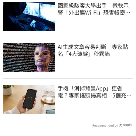
國家級駭客大舉出手 微軟示
警「外出連Wi-Fi」恐害帳密被
盜
AI生成文章容易判斷 專家點
名「4大破綻」秒露餡
手機「滑掉背景App」更省
電？專家搖頭揭真相 5個充電
習慣快改掉
Recommended by