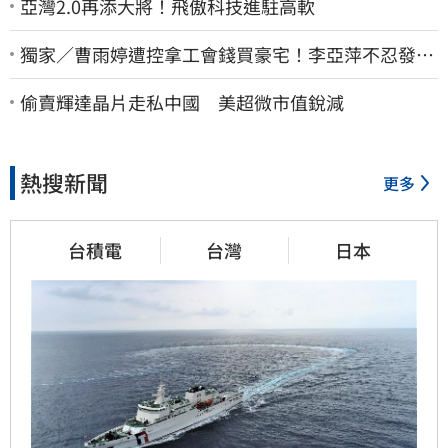
亞灣2.0再添大將！飛傲科技進駐高軟
獨家／曹雨婷遭控拿工會錢買豪宅！李亞萍不忍發
聲：余天管工會都貼錢
偷賣輝達晶片走私中國 美超微市值銳減
熱搜新聞
更多
台積電
台灣
日本