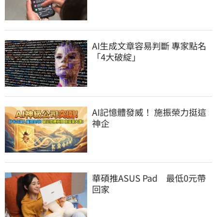
AI生成文章容易判斷 專家點名
「4大破綻」
AI記憶體發威！ 施振榮力挺這
神企
華碩推ASUS Pad　最低0元帶
回家