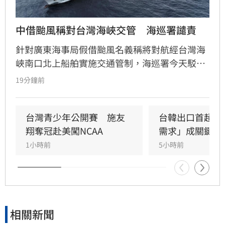
中借颱風稱對台灣海峽交管　海巡署譴責
針對廣東海事局假借颱風名義稱將對航經台灣海
峽南口北上船舶實施交通管制，海巡署今天駁斥
中國無權在台灣海峽實施交通管制，並嚴厲譴
19分鐘前
責。
台灣青少年公開賽　施友
台韓出口首超日
翔奪冠赴美闖NCAA
需求」成關鍵
1小時前
5小時前
相關新聞