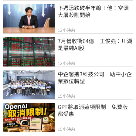
下週恐跌破半年線！他：空頭
大屠殺剛開始
13小時前
7月營收衝64億　王俊強：川湖
是最純AI股
13小時前
中企署攜3科技公司　助中小企
業數位轉型
15小時前
GPT將取消這項限制　免費版
都受惠
15小時前