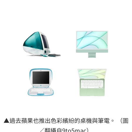
▲過去蘋果也推出色彩繽紛的桌機與筆電。 （圖
／翻攝自9to5mac）