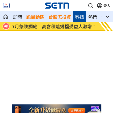
登入
即時
颱風動態
台股怎投資
科技
熱門
影音
F
7月急跌觸底 高含積這幾檔受益人激增！
白海豚
曝