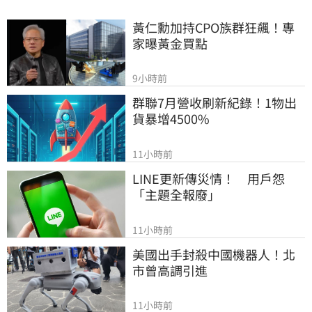
黃仁勳加持CPO族群狂飆！專
家曝黃金買點
9小時前
群聯7月營收刷新紀錄！1物出
貨暴增4500%
11小時前
LINE更新傳災情！　用戶怨
「主題全報廢」
11小時前
美國出手封殺中國機器人！北
市曾高調引進
11小時前