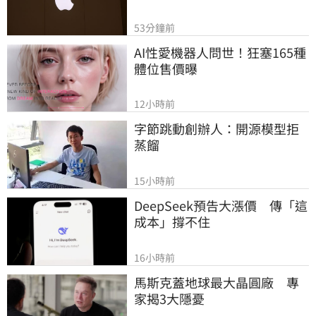
53分鐘前
AI性愛機器人問世！狂塞165種
體位售價曝
12小時前
字節跳動創辦人：開源模型拒
蒸餾
15小時前
DeepSeek預告大漲價　傳「這
成本」撐不住
16小時前
馬斯克蓋地球最大晶圓廠　專
家揭3大隱憂