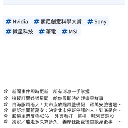
Nvidia
索尼創意科學大賞
Sony
微星科技
筆電
MSI
新聞事件即時更新 所有消息一手掌握！
追蹤訂閱娛樂星聞 給你最即時的娛樂星鮮事
白海豚風雨大！北市沒放颱風整備假 蔣萬安臉書遭網
友灌爆：標準在哪？
簡舒培問蔣萬安：決定北市停班停課的人，到底是台北
市長，還是氣象署？
股價單週反彈43% 外資看好「這檔」喊列首選股
獨家／能走多久算多久！姜厚任認愛後首談身後事
「遺囑進度」曝光