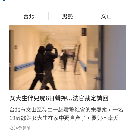
台北
男嬰
文山
女大生伴兒屍6日聲押...法官裁定請回
台北市文山區發生一起震驚社會的棄嬰案，一名
19歲鄒姓女大生在家中獨自產子，嬰兒不幸夭折
後，她竟將遺體藏於房內數日，直至飄散異味才
-284分鐘前
由家屬發現並報案。檢方初步相驗後，考量嬰屍