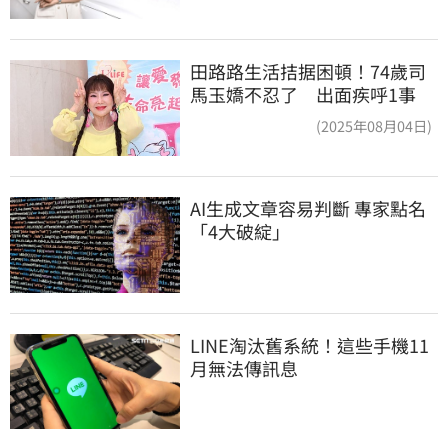
田路路生活拮据困頓！74歲司
馬玉嬌不忍了 出面疾呼1事
(2025年08月04日)
AI生成文章容易判斷 專家點名
「4大破綻」
LINE淘汰舊系統！這些手機11
月無法傳訊息