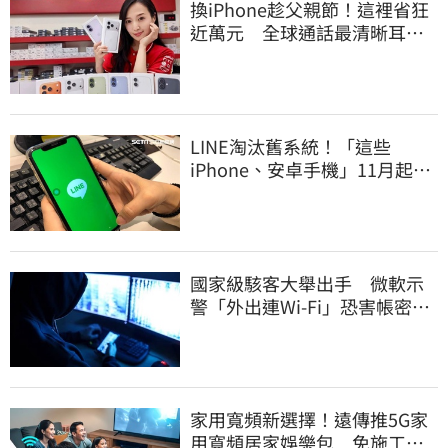
換iPhone趁父親節！這裡省狂
近萬元 全球通話最清晰耳機
登台開賣了
LINE淘汰舊系統！「這些
iPhone、安卓手機」11月起無
法傳訊息
國家級駭客大舉出手 微軟示
警「外出連Wi-Fi」恐害帳密被
盜
家用寬頻新選擇！遠傳推5G家
用寬頻居家娛樂包 免施工、