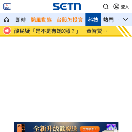
登入
即時
颱風動態
台股怎投資
科技
熱門
影音
她X照？」 黃智賢回
歐洲最強情報機關 007英國MI
冠