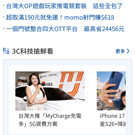
台灣大OP遊戲玩家推電競套裝 這些全包了
超取滿190元就免運！momo射門賺$618
一個門號整合四大OTT平台 最高省24456元
3C科技搶鮮看
更多
台灣大推「MyCharge充電
iPhone 17
多」5G資費方案
星S26+降近8