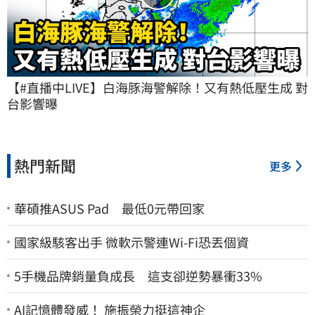
【#直播中LIVE】白海豚海警解除！又有熱低壓生成 對
台影響曝
熱門新聞
更多
華碩推ASUS Pad 最低0元帶回家
國家級駭客出手 微軟示警連Wi-Fi恐丟個資
5手機品牌銷量負成長 這支卻逆勢暴衝33%
AI記憶體發威！ 施振榮力挺這神企