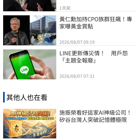
1天前
黃仁勳加持CPO族群狂飆！專
家曝黃金買點
2026/08/07 09:19
LINE更新傳災情！　用戶怨
「主題全報廢」
2026/08/07 07:31
其他人也在看
施振榮看好這家AI神級公司！
矽谷台灣人突破記憶體極限