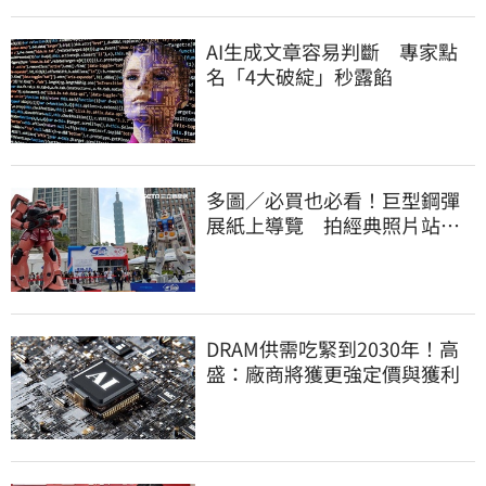
AI生成文章容易判斷 專家點
名「4大破綻」秒露餡
多圖／必買也必看！巨型鋼彈
展紙上導覽 拍經典照片站這
裡
DRAM供需吃緊到2030年！高
盛：廠商將獲更強定價與獲利