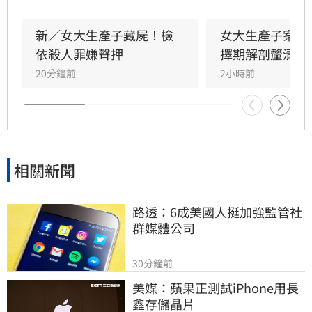
狀態與案情疑點，將擇期解剖釐清確切死因。鄒
女雖涉犯殺人罪嫌重大，且有湮滅證據之虞遭檢
新／女大生產子藏屍！檢
女大生產子案暫
方聲請羈押，但台北地方法院審理後，認定其無
依殺人罪嫌聲押
擇期解剖釐清死
逃亡之虞，裁定無保請回。此案揭露了年輕女性
20分鐘前
2小時前
隱匿懷孕的社會隱憂，全案目前正由檢警深入調
查中，釐清嬰兒死亡真相與鄒女當時的犯罪動
機，後續司法進度備受各界高度關注。
相關新聞
路透：6成美國人挺加強監管社
群媒體公司
30分鐘前
美媒：蘋果正測試iPhone用長
鑫存儲晶片