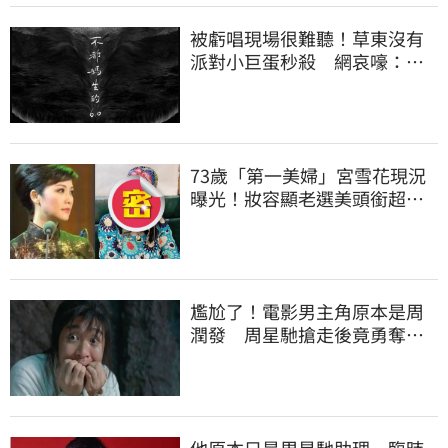
被虧唱現場很難聽！草東沒有
派對小巨蛋秒殺 網哀嚎：求
票 | 娛樂星聞 | 三立新聞網
SETN.COM
73歲「第一美婦」宮雪花現況
曝光！妝容顯老選美頭銜超多 |
娛樂星聞 | 三立新聞網
SETN.COM
尷尬了！電影男主角原本是周
潤發 周星馳搶走後竟勇奪影
帝 | 娛樂星聞 | 三立新聞網
SETN.COM
他原本只是周星馳助理 臨時