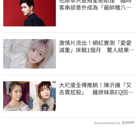
客串卻意外成為「最帥豬八
戒」 | 娛樂星聞 | 三立新聞網
SETN.COM
激情片流出！網紅實測「愛愛
減重」床戰1個月 驚人結果曝
| 娛樂星聞 | 三立新聞網
SETN.COM
大尺度全裸推銷！陳沂譏「又
去賣屁股」 雞排妹高EQ回應
| 娛樂星聞 | 三立新聞網
SETN.COM
Recommended by