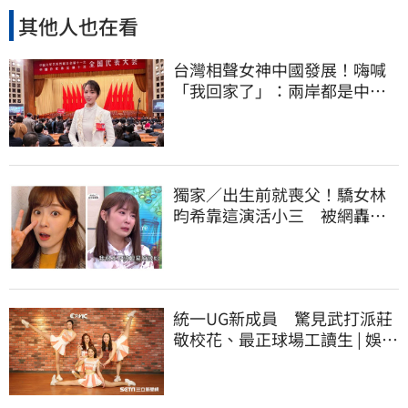
其他人也在看
台灣相聲女神中國發展！嗨喊
「我回家了」：兩岸都是中國
人
獨家／出生前就喪父！驕女林
昀希靠這演活小三 被網轟去
死 | 娛樂星聞 | 三立新聞網
SETN.COM
統一UG新成員 驚見武打派莊
敬校花、最正球場工讀生 | 娛樂
星聞 | 三立新聞網 SETN.COM