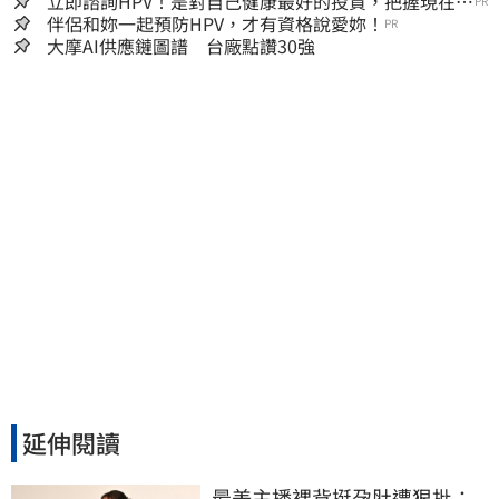
立即諮詢HPV！是對自己健康最好的投資，把握現在不
PR
嫌晚！
伴侶和妳一起預防HPV，才有資格說愛妳！
PR
大摩AI供應鏈圖譜 台廠點讚30強
延伸閱讀
最美主播裸背挺孕肚遭狠批：