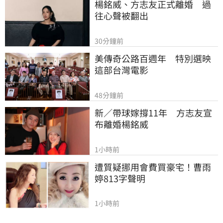
楊銘威、方志友正式離婚　過
往心聲被翻出
30分鐘前
美傳奇公路百週年　特別選映
這部台灣電影
48分鐘前
新／帶球嫁撐11年　方志友宣
布離婚楊銘威
1小時前
遭質疑挪用會費買豪宅！曹雨
婷813字聲明
1小時前