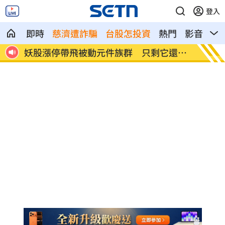
登入
即時
慈濟遭詐騙
台股怎投資
熱門
影音
熱
蔣萬
妖股漲停帶飛被動元件族群 只剩它還在
許常德
睡
次