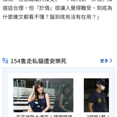
道這合理，但『於情』很讓人覺得難受，到底為
什麼連文都看不懂？腦到底有沒有在用？」
154隻走私貓遭安樂死
更多
3貓裝1籠！
茶茶被熱水燙死！陳珮騏痛