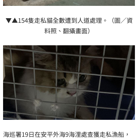
▼▲154隻走私貓全數遭到人道處理。（圖／資
料照、翻攝畫面）
海巡署19日在安平外海9海浬處查獲走私漁船，