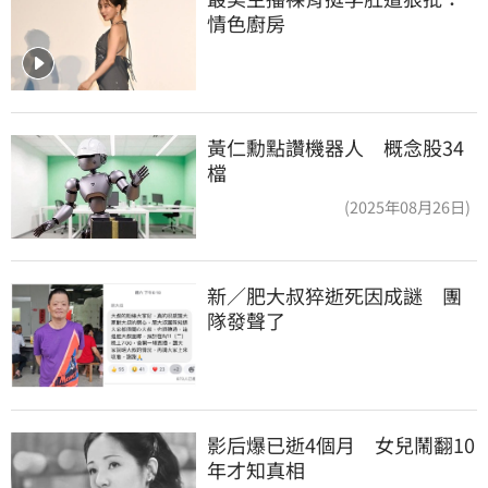
情色廚房
黃仁勳點讚機器人 概念股34
檔
(2025年08月26日)
新／肥大叔猝逝死因成謎　團
隊發聲了
影后爆已逝4個月　女兒鬧翻10
年才知真相