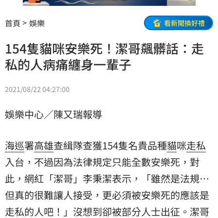
首頁
娛樂
看新聞換好禮
154隻貓咪安樂死！潔哥飆髒話：走
私的人病痛纏身一輩子
2021/08/22 04:27:00
娛樂中心／陳又瑞報導
海巡
署
高雄
查緝隊查獲154隻名貴品種
貓
咪
走私
入台，不過因為法律規定只能全數安樂死，對
此，網紅「潔哥」李秉潔表示，「雖然是法規…
但真的很難讓人接受，更必須被安樂死的應該是
走私的人吧！」沒想到卻被部分人士出征。潔哥