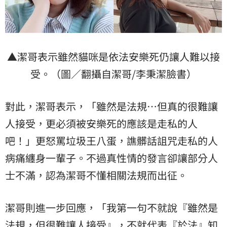
▲潔哥表示雖然貓咪是依法安樂死仍讓人難以接
受。（圖／翻攝自潔哥/李秉潔臉書）
對此，潔哥表示，「雖然是法規…但真的很難讓
人接受，更必須被安樂死的應該是走私的人
吧！」更怒罵垃圾王八蛋，譙髒話詛咒走私的人
病痛纏身一輩子。不過真性情的發言卻讓部分人
士不滿，認為潔哥不懂相關法規而出征。
潔哥則進一步回應，「我第一句不就說『雖然是
法規，但很難讓人接受』，不就代表『於法』知