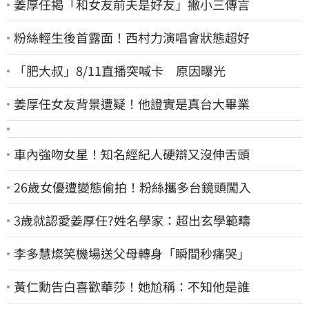
姜厚任揭「和女友前夫是好友」撇小三傳言
粉絲輕生後首露面！西村力演唱會狀態超好
「肥大叔」8/11直播突喊卡 原因曝光
姜厚任女友背景遭疑！他證實是真台大畢業
車內強吻女星！知名經紀人硬辯又沒伸舌頭
26歲女優遭變態偷拍！粉絲攜多台鏡頭闖入
3歲就認愛姜厚任?姓名學家：超出玄學範疇
李多慧燦笑機場送父母轉身「瞬間秒痛哭」
黃仁勳告白喜歡華莎！她尬稱：不知他是誰