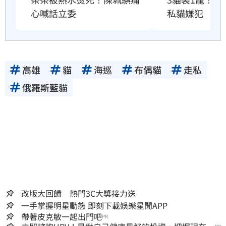
私貓嫌犯
心喊話立委
高雄
貓
海巡
布偶貓
走私
俄羅斯藍貓
改版大回饋 熱門3C大獎接力送
一手掌握明星動態 即刻下載娛樂星聞APP
帶著皮克敏一起出門吧
PR