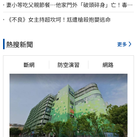
妻小等吃父親節餐⋯他家門外「破頭碎身」亡！毒駕
男一路向南撞死人收押
《不良》女主持超坎坷！尪遭槍殺抱嬰逃命
熱搜新聞
更多
斷網
防空演習
網路