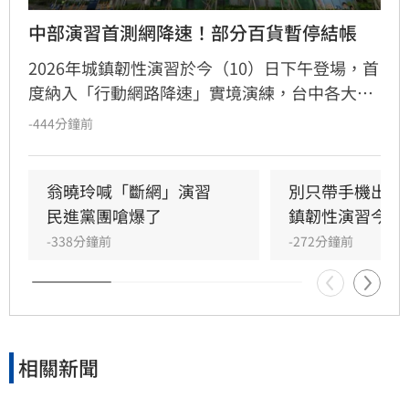
中部演習首測網降速！部分百貨暫停結帳
2026年城鎮韌性演習於今（10）日下午登場，首
度納入「行動網路降速」實境演練，台中各大百
貨公司嚴陣以待。由於網路降速可能影響行動支
-444分鐘前
付，百貨業者紛紛祭出應變策略，三井Lalaport
宣布暫停結帳與部分營業，新光三越、台中大遠
百、漢神洲際、廣三SOGO及中友百貨則鼓勵消
翁曉玲喊「斷網」演習　
別只帶手機出門
費者改採實體信用卡、現金結帳或改連館內Wi-
民進黨團嗆爆了
鎮韌性演習今登
Fi，並提供APP點數補登等配套。業者呼籲民眾
-338分鐘前
-272分鐘前
演習期間若有購物需求，建議提前或延後前往，
並隨身備妥現金或實體卡，以確保消費過程順
暢，避開因網路不穩導致的支付困擾。
相關新聞