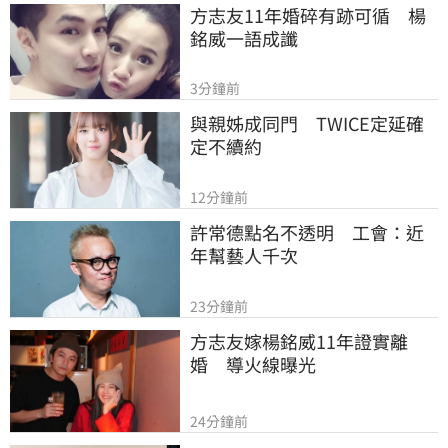
方志友11年婚碎有跡可循　楊
銘威一語成讖
3分鐘前
與親姊成同門　TWICE定延確
定不續約
12分鐘前
許常德點名不透明　工會：近
年幫藝人千次
23分鐘前
方志友嫁楊銘威11年證實離
婚　導火線曝光
24分鐘前