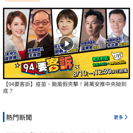
【94要客訴】疫苗、颱風假夾擊！蔣萬安推中央拗到
底？
熱門新聞
更多