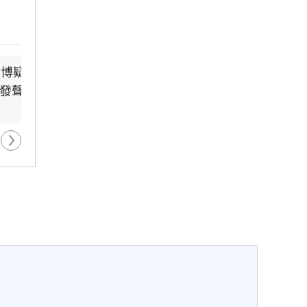
，試
致話
多疑
態
1博疑學歷造假　姜
獨／姜厚任新歡爆黑歷史　
颱風假宣布了 明「新竹縣8
颱風紫暴雨今晚
背景
發聲了
楊光友怒揭內幕
校」停課不停班
「這時」解除海
7小時前
-107分鐘前
25分鐘前