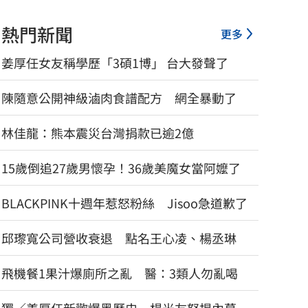
熱門新聞
更多
姜厚任女友稱學歷「3碩1博」 台大發聲了
陳隨意公開神級滷肉食譜配方 網全暴動了
林佳龍：熊本震災台灣捐款已逾2億
15歲倒追27歲男懷孕！36歲美魔女當阿嬤了
BLACKPINK十週年惹怒粉絲 Jisoo急道歉了
邱瓈寬公司營收衰退 點名王心凌、楊丞琳
飛機餐1果汁爆廁所之亂 醫：3類人勿亂喝