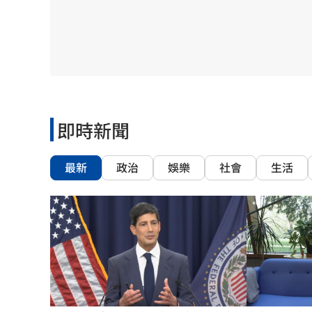
8國球員齊聚高雄 Formosa 7s掀足球
理想混蛋號召粉絲跨海追星吃美食！
18:
即時新聞
最新
政治
娛樂
社會
生活