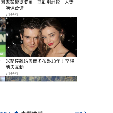
煮菜遭婆婆罵！尫勸別計較　人妻
2因
嘆像台傭
3小時前
向
米蘭達離婚奧蘭多布魯13年！罕談
前夫互動
3小時前