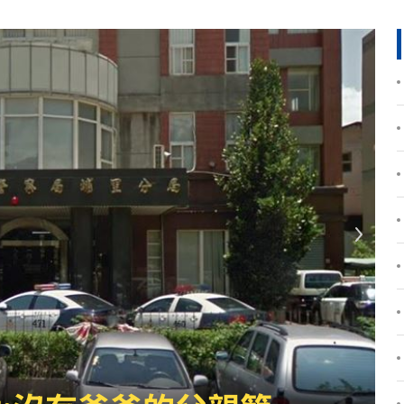
特報
00:01
命
23:59
關注
23:50
互動
23:40
衛隊
23:37
溫
23:34
足壇
23:31
體
23:29
」
23:27