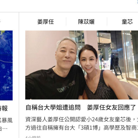
爆冷　這信號Fed升息
梅西父親病逝享壽68歲　一路陪
兒闖足壇
署
姜厚任
陳苡孋
童芯
3小時前
詐騙園區多由中國背景
拆監獄家書見「叫別人老婆」人
氣炸
3小時前
自稱台大學姐遭追問　姜厚任女友回應了
特報
資深藝人姜厚任公開認愛小24歲女友童芯後，
其暴風
方過往自稱擁有台大「3碩1博」高學歷及智商1
白天
等背景引發外界高度質疑。童芯日前於社群發
部山區
4小時前