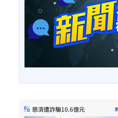
包括去
阻絕演
。
慈濟遭詐騙10.6億元