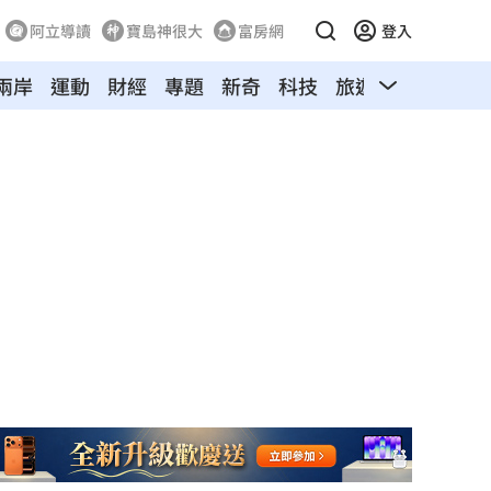
阿立導讀
寶島神很大
富房網
登入
兩岸
運動
財經
專題
新奇
科技
旅遊
汽車
寵物