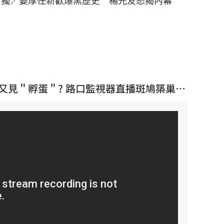
再點慈濟內部信疑點！學者：
獨／姜厚任新歡爆黑歷史 楊光友怒揭內幕
E】又見＂孵蛋＂? 路口監視器直播斑鳩築巢駐