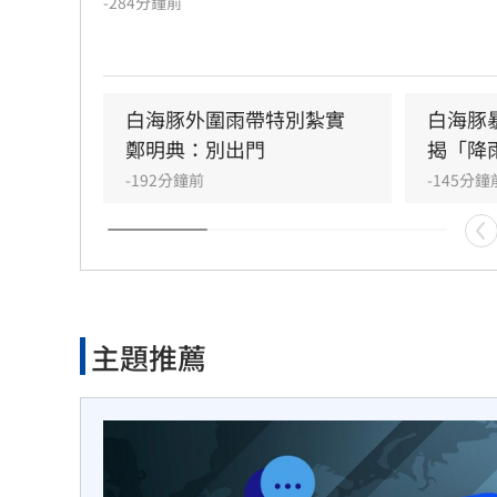
-284分鐘前
恐現大豪雨，新竹苗栗累積雨量上看350毫
東地區則受沉降作用影響，持續出現38度極
溫。沿海地區風浪強勁，基隆北海岸掀起6米
浪，適逢年度大潮，低窪地區務必慎防積淹
白海豚外圍雨帶特別紮實　
白海豚
計颱風將於9日晚間登陸中國後減弱，北部降
鄭明典：別出門
揭「降
望在10日清晨趨緩，提醒民眾父親節連假期
-192分鐘前
-145分鐘
免前往山區及海邊活動，並隨時留意氣象署
布的豪雨特報與防颱資訊，確保生命財產安
主題推薦