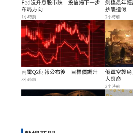
劍橋最年輕
Fed沒升息股市跌　投信揭下一步
抄襲造假
布局方向
2小時前
1小時前
俄軍空襲烏
南電Q2財報公布後　目標價調升
人喪命
3小時前
3小時前