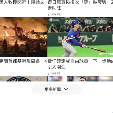
黑人教授閃辭！爆論文
遊日瘋買恢復衣「穿」越疲勞　
素助旺
3小時前
費仔確定成自由球員　下一步動
克蘭首都基輔及周邊　4
引人關注
3小時前
更多新聞