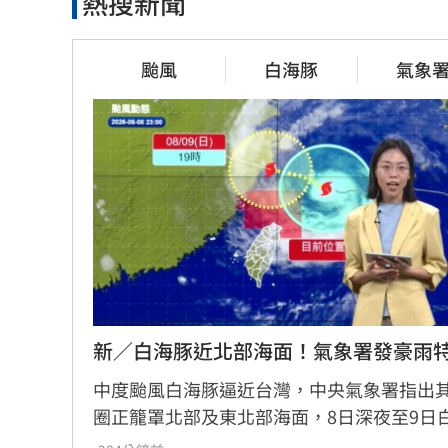
熱搜新聞
美制裁杜拜加密幣交所！控助伊朗
美就業數據
革命衛隊
警報降溫
颱風
白海豚
氣象
3小時前
3小時前
美：東南亞
喝錯傷身！營養師整理喝咖啡「7大
組織主導
守則」
3小時前
3小時前
新／白海豚近北部海面！氣象署發豪雨
中度颱風白海豚逼近台灣，中央氣象署指出
圈正籠罩北部及東北部海面，8日深夜至9日
是影響最劇烈時刻。受外圍環流影響，中北