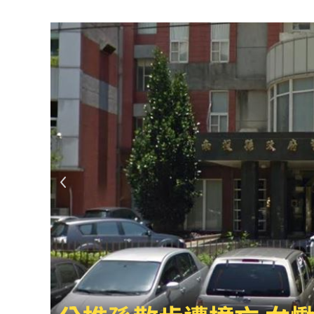
新／白海豚近北部海面！氣象署發豪雨
南電Q2財報公布後 目標價調升
00:00
俄軍空襲烏克蘭首都基輔及周邊 4人喪
費仔確定成自由球員 下一步動向引人
米蘭達離婚奧蘭多布魯13年！罕談前夫
美制裁杜拜加密幣交所！控助伊朗革命
美就業數據爆冷 這信號Fed升息警報降
梅西父親病逝享壽68歲 一路陪伴兒闖
5登山客2025年雪崩失蹤 尼泊爾尋獲遺
喝錯傷身！營養師整理喝咖啡「7大守則