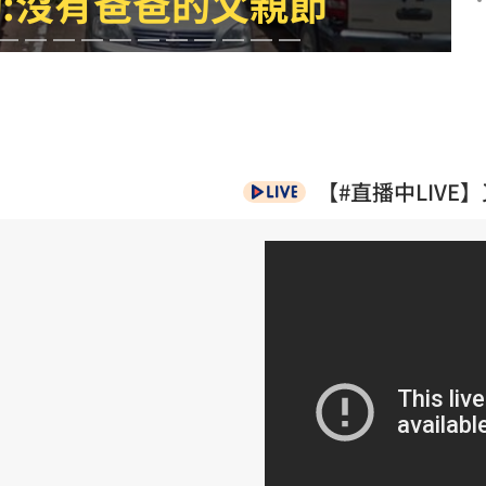
慟:沒有爸爸的父親節
主導
23:25
23:22
23:21
趕人
23:16
【#直播中LIV
足
成形
12:00
」氣
12:00
場！
10:30