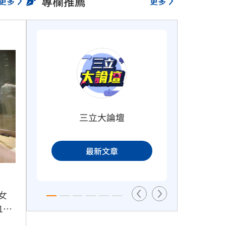
專欄推薦
更多
更多
伴
5登山客2025年雪崩失蹤　尼泊爾
尋獲遺體
3小時前
三立大論壇
ETF存到2千萬退休！他因1封信重
妻
回職場
最新文章
3小時前
女
46
布千