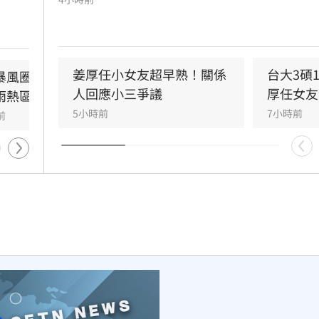
字長文，以「台大學姐」自居暢談邏輯與真相
米，花
圖回應爭議，卻未提供具體學歷證明文件，導
端高
題持續發酵，網友針對其學歷真實性仍存有諸
巨
問。面對女友身陷輿論風波，姜厚任展現力挺
水。預
姜厚任小女友超早熟！關係
台大3碩
暴風圈縮小！氣象署
新／新竹宣布！五峰尖石8
度，笑稱兩人的戀情已像偵探片，強調對女友
雨有
人回應小三爭議
厚任女友
雨熱區」
校明停課但上班
知情且不擔憂。林宜君
間避
5小時前
7小時前
前
-123分鐘前
最新發
全。