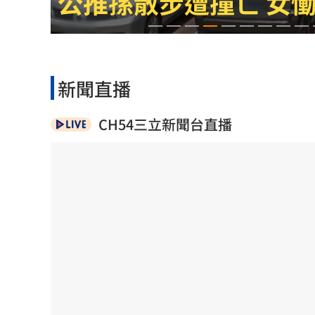
公推孫散步遭撞亡 女
美：東南亞詐騙園區多由中國背景組織
拆監獄家書見「叫別人老婆」人妻氣炸
ETF存到2千萬退休！他因1封信重回職場
新聞直播
社宅包租爆糾紛 房客控業者硬闖屋內
CH54三立新聞台直播
台灣彩券開獎直播中
20:31
LIVE三立+24小時直播
15:27
三立iNEWS新聞台線上直播
18:00
商場戰國來臨 台中「頂奢大道」逐漸
台彩父親節推新刮刮樂千萬頭獎超「爸
「拍片人的多重宇宙」職涯論壇9/12登