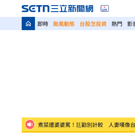
即時
颱風動態
台股怎投資
熱門
影
退休金買錶討妻歡心 她一句話神反轉
Fed沒升息股市跌 投信揭下一步布局方
少女在家產子男嬰夭折 裹毛巾藏住處
劍橋最年輕黑人教授閃辭！爆論文抄襲
遊日瘋買恢復衣「穿」越疲勞 2因素助
煮菜遭婆婆罵！尫勸別計較 人妻嘆像