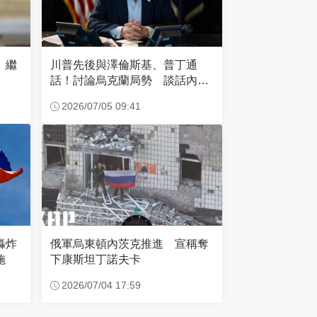
 繼
川普先後與澤倫斯基、普丁通
話！討論烏克蘭局勢 談話內容
曝光
2026/07/05 09:41
俄軍烏東頓內茨克推進 宣稱奪
轟炸
下康斯坦丁諾夫卡
施
2026/07/04 17:59