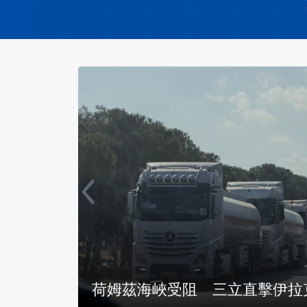
強震延
撤離一年半重返家園 以黎邊境