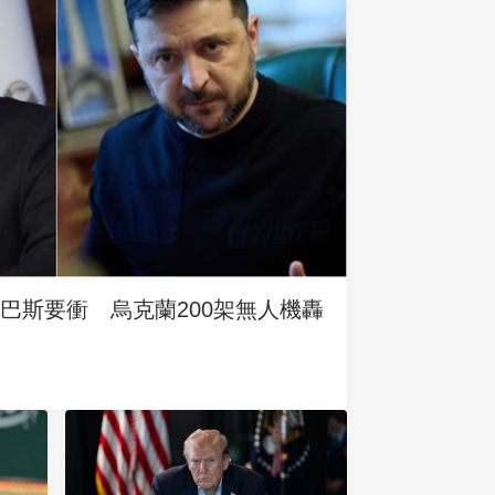
巴斯要衝 烏克蘭200架無人機轟