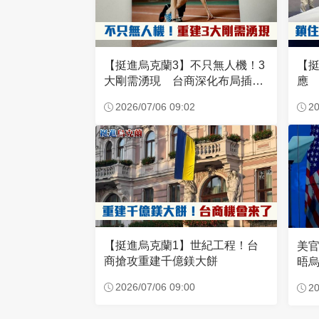
【挺進烏克蘭3】不只無人機！3
【挺
大剛需湧現 台商深化布局插旗
應
東歐
2026/07/06 09:02
20
【挺進烏克蘭1】世紀工程！台
美
商搶攻重建千億鎂大餅
晤
2026/07/06 09:00
20