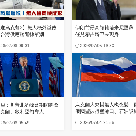
進烏克蘭2】無人機外溢效
伊朗前最高領袖哈米尼國葬
 台灣供應鏈迎轉單潮
任兒穆吉塔巴未現身
26/07/06 09:01
2026/07/05 19:30
烏克蘭大規模無人機夜襲！
官員：川普北約峰會期間將會
俄國聖彼得堡港口、石油設
烏克蘭、敘利亞領導人
2026/07/04 21:56
26/07/06 05:49