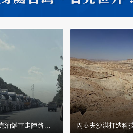
小鎮居民：韌性早
曾遭60火箭彈威脅