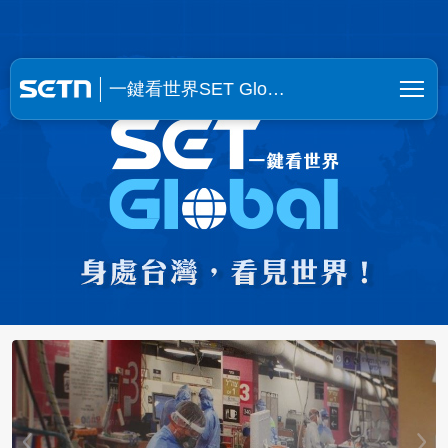
一鍵看世界SET Global | SE
一鍵看世界SET Glo…
【挺進烏克蘭6】貿易額狂飆6成！台廠
抱團合夥填補缺口！