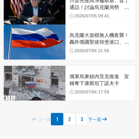
川普先後與澤倫斯基、普丁
通話！討論烏克蘭局勢 談
話內容曝光
2026/07/05 09:41
烏克蘭大規模無人機夜襲！
轟炸俄國聖彼得堡港口、石
油設施
2026/07/04 21:56
俄軍烏東頓內茨克推進 宣
稱奪下康斯坦丁諾夫卡
2026/07/04 17:59
1
2
3
上一頁
下一頁