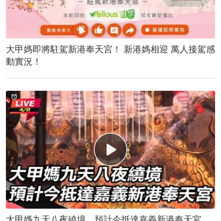
大甲媽即將駐駕新港奉天宮！ 新港媽相迎 萬人接駕感
動實況！
大甲媽九天八夜繞境 預計今抵達嘉義新港奉天宮