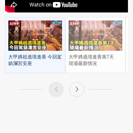
大甲媽祖遶境進香 今回駕
大甲媽遶境進香第7天
鎮瀾宮安座
現場最新情況