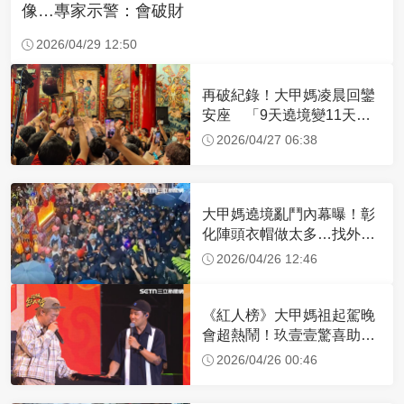
像…專家示警：會破財
2026/04/29 12:50
再破紀錄！大甲媽凌晨回鑾
安座 「9天遶境變11天」
顏清標這樣說
2026/04/27 06:38
大甲媽遶境亂鬥內幕曝！彰
化陣頭衣帽做太多…找外援
慘變「自己人互打」
2026/04/26 12:46
《紅人榜》大甲媽祖起駕晚
會超熱鬧！玖壹壹驚喜助陣
全場嗨翻！
2026/04/26 00:46