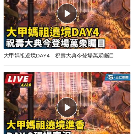
大甲媽祖遶境DAY4 祝壽大典今登場萬眾矚目