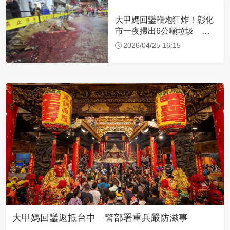
大甲媽回鑾鞭炮狂炸！彰化
市一夜掃出6公噸垃圾 比
去年多700公斤
2026/04/25 16:15
大甲媽回鑾返抵台中 警部署重兵嚴防滋事