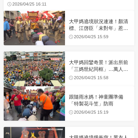
2026/04/25 16:11
大甲媽遶境狀況連連！顏清
標、江啓臣「未對年」惹
議 命理師說話了
2026/04/25 15:59
大甲媽回鑾奇景！派出所前
「三媽世紀同框」…萬人擠
爆街頭迎媽祖
2026/04/25 15:58
跟隨雨水媽！神童團準備
「特製花斗笠」防雨
2026/04/25 15:19
大甲媽遶境爆衝突！黑衣人