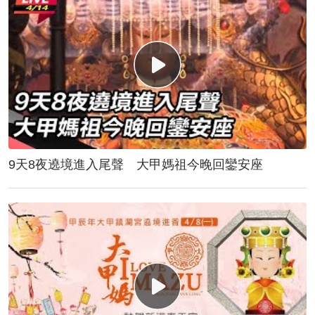
9天8夜遶境進入尾聲 大甲媽祖今晚回鑾安座