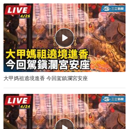
大甲媽祖遶境進香 今回駕鎮瀾宮安座