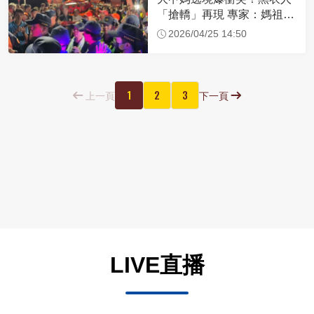
「搶轎」再現 專家：媽祖不
保佑 曝最糟情況
2026/04/25 14:50
1
2
3
上一頁
下一頁
LIVE直播