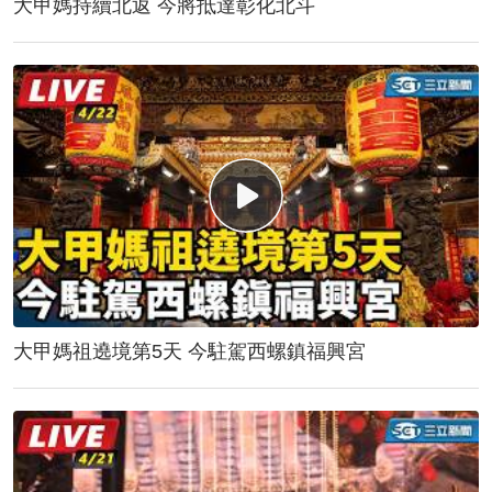
大甲媽持續北返 今將抵達彰化北斗
大甲媽祖遶境第5天 今駐駕西螺鎮福興宮