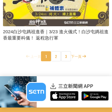
2024白沙屯媽祖進香｜3/23 進火儀式！白沙屯媽祖進
香最重要科儀！ 返程急行軍
1
2
3
上一頁
下一頁