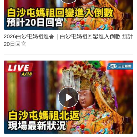
2026白沙屯媽祖進香｜白沙屯媽祖回鑾進入倒數 預計
20日回宮