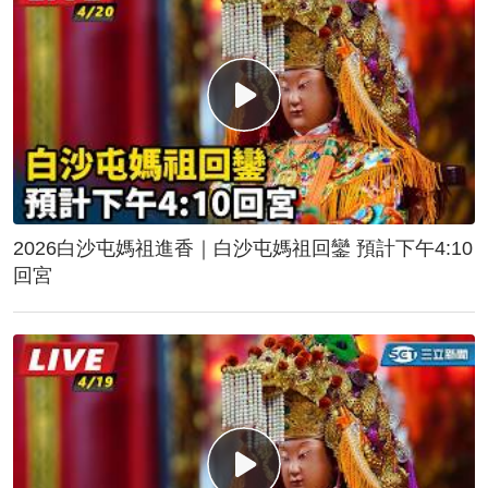
2026白沙屯媽祖進香｜白沙屯媽祖回鑾 預計下午4:10
回宮