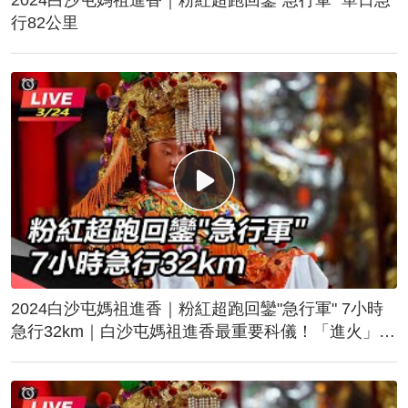
行82公里
2024白沙屯媽祖進香｜粉紅超跑回鑾"急行軍" 7小時
急行32km｜白沙屯媽祖進香最重要科儀！「進火」儀
式後起駕回鑾