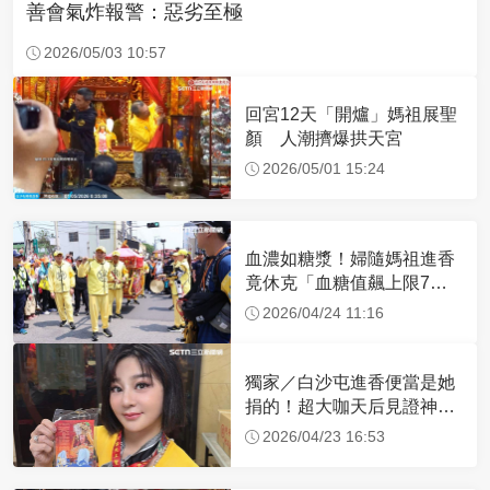
善會氣炸報警：惡劣至極
2026/05/03 10:57
回宮12天「開爐」媽祖展聖
顏 人潮擠爆拱天宮
2026/05/01 15:24
血濃如糖漿！婦隨媽祖進香
竟休克「血糖值飆上限7
倍」 醫曝原因
2026/04/24 11:16
獨家／白沙屯進香便當是她
捐的！超大咖天后見證神
蹟 一靠近媽祖就爆哭
2026/04/23 16:53