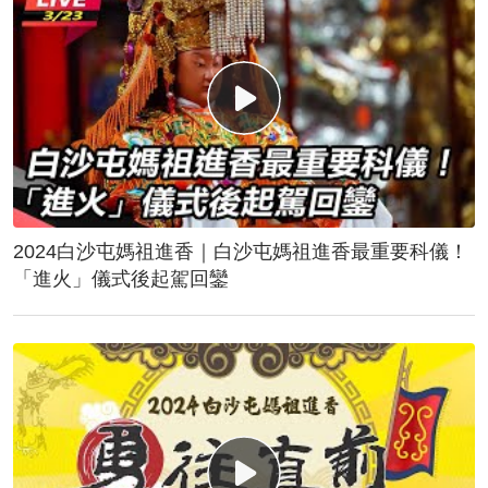
2024白沙屯媽祖進香｜白沙屯媽祖進香最重要科儀！
「進火」儀式後起駕回鑾