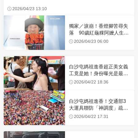
2026/04/23 13:10
獨家／淚崩！香燈腳苦尋失
落 90歲紅龜粿阿嬤人生謝
幕
2026/04/23 06:00
白沙屯媽祖進香超正美女義
工竟是她！身份曝光是最美
禮生 一輩子不結婚
2026/04/22 18:36
白沙屯媽祖進香！交通部3
大運具聯防「神調度」疏運
32.1萬創新高
2026/04/22 17:31