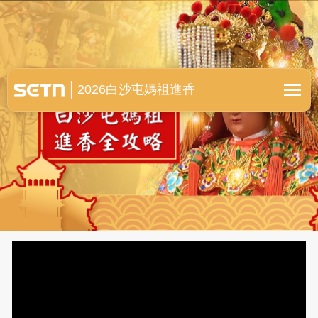
白沙屯媽祖進香全紀錄
2026白沙屯媽祖進香