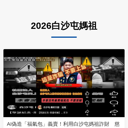
2026白沙屯媽祖
AI偽造「福氣包」義賣！利用白沙屯媽祖詐財 慈