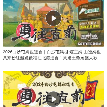
2026白沙屯媽祖進香｜白沙屯媽祖 爐主媽 山邊媽祖
共乘粉紅超跑啟程往北港進香！周邊王爺廟盛大歡
送！