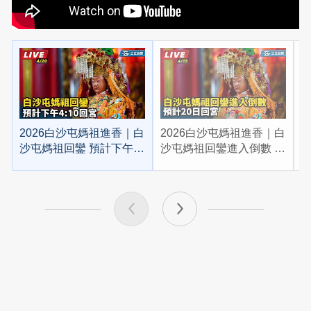
2026白沙屯媽祖進香｜白
2026白沙屯媽祖進香｜白
2
沙屯媽祖回鑾 預計下午
沙屯媽祖回鑾進入倒數 預
4:10回宮
計20日回宮