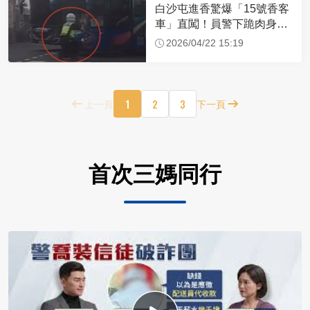
白沙屯進香驚爆「15號香客
車」直闖！員警下跪肉身擋
車：讓行人先過
2026/04/22 15:19
1
2
3
上一頁
下一頁
首次三媽同行