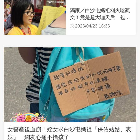
獨家／白沙屯媽祖刈火唸疏
文！竟是超大咖天后 包尿
布忍尿5小時不喊累
2026/04/23 16:36
女警產後血崩！姪女求白沙屯媽祖「保佑姑姑、表
妹」 網友心痛不捨孩子