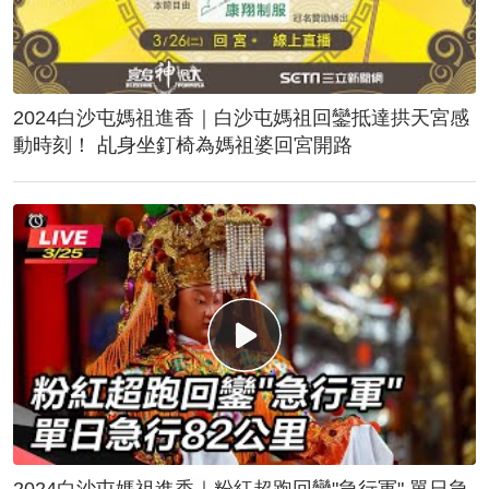
2024白沙屯媽祖進香｜白沙屯媽祖回鑾抵達拱天宮感
動時刻！ 乩身坐釘椅為媽祖婆回宮開路
2024白沙屯媽祖進香｜粉紅超跑回鑾"急行軍" 單日急