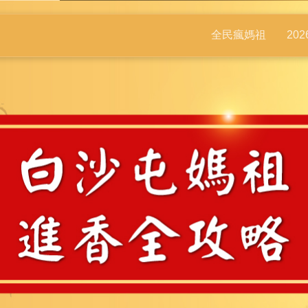
全民瘋媽祖
20