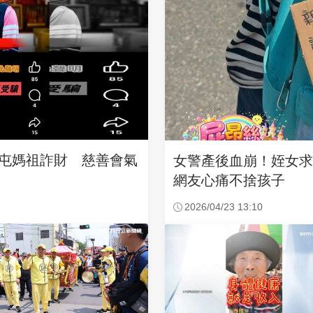
沙屯媽祖詐財 慈善會氣
女警產後血崩！姪女
網友心痛不捨孩子
2026/04/23 13:10