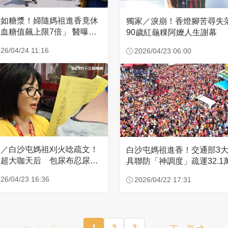
濃如糖漿！婦隨媽祖進香竟休
獨家／淚崩！香燈腳苦尋
血糖值飆上限7倍」 醫曝原
90歲紅龜粿阿嬤人生謝幕
26/04/24 11:16
2026/04/23 06:00
家／白沙屯媽祖刈火唸疏文！
白沙屯媽祖進香！交通部3
超大咖天后 包尿布忍尿5
具聯防「神調度」疏運32.1
時不喊累
新高
26/04/23 16:36
2026/04/22 17:31
上一頁
1
2
3
下一頁