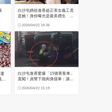
失落
白沙屯媽祖進香超正美女義工竟
是她！身份曝光是最美禮生 一
輩子不結婚
2026/04/22 18:36
白沙屯進香驚爆「15號香客車」
大運
直闖！員警下跪肉身擋車：讓行
萬創
人先過
2026/04/22 15:19