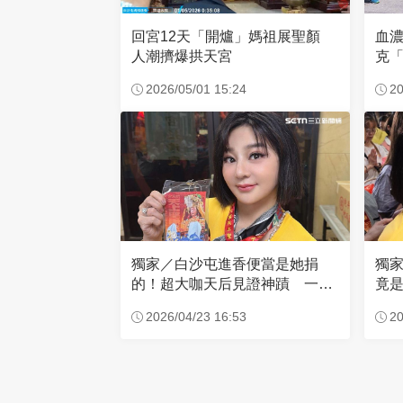
回宮12天「開爐」媽祖展聖顏
血
人潮擠爆拱天宮
克「
因
2026/05/01 15:24
20
獨家／白沙屯進香便當是她捐
獨
的！超大咖天后見證神蹟 一靠
竟是
近媽祖就爆哭
小
2026/04/23 16:53
20