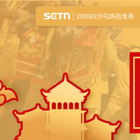
白沙屯媽祖進香全紀錄
2026白沙屯媽祖進香