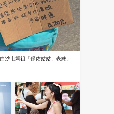
求白沙屯媽祖「保佑姑姑、表妹」