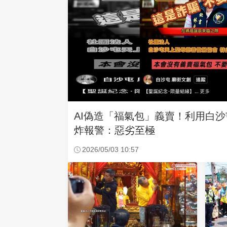
AI偽造「福氣包」義賣！利用白
炸報警：惡劣至極
2026/05/03 10:57