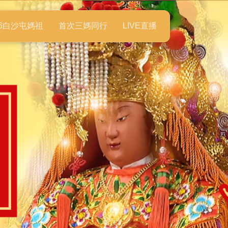
26白沙屯媽祖
首次三媽同行
LIVE直播