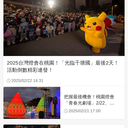
2025台灣燈會在桃園！「光臨千塘國」最後2天！
活動倒數精彩連發！
2025/02/22 14:31
把握最後機會！桃園燈會
「青春光劇場」2/22、
2/23FOCA馬戲團壓軸登場
2025/02/21 17:00