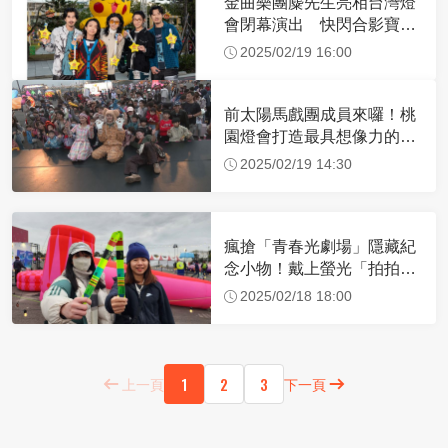
金曲樂團麋先生亮相台灣燈
會閉幕演出 快閃合影寶可
夢、進擊的巨人
2025/02/19 16:00
前太陽馬戲團成員來囉！桃
園燈會打造最具想像力的馬
戲童趣樂園
2025/02/19 14:30
瘋搶「青春光劇場」隱藏紀
念小物！戴上螢光「拍拍
尺」探索七大互動燈區
2025/02/18 18:00
1
2
3
上一頁
下一頁