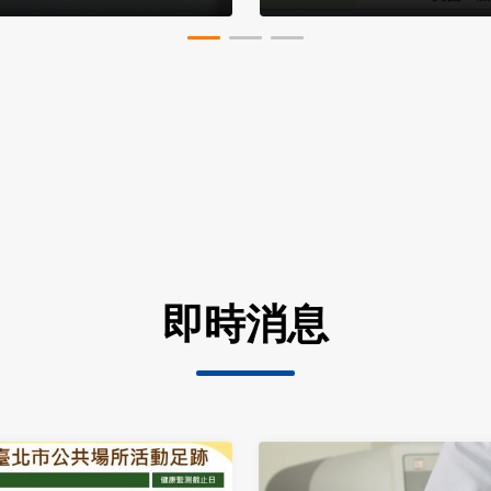
宇機組員+旅客」5
即時消息