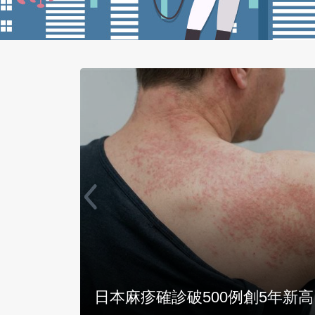
旅遊疫
快訊／去過名古屋！中部30多