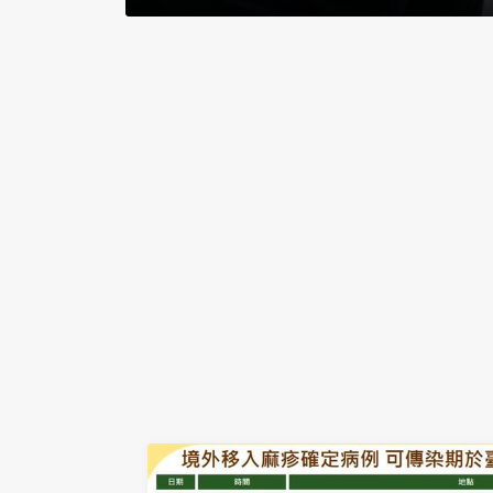
染麻疹 急匡274人至5/12