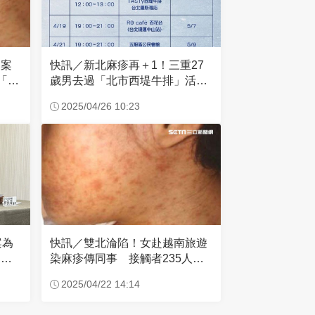
快訊／新北麻疹再＋1！三重27
個案
歲男去過「北市西堤牛排」活動
從「這
足跡曝
2025/04/26 10:23
快訊／雙北淪陷！女赴越南旅遊
案為
染麻疹傳同事 接觸者235人監
？防
測到5/11
2025/04/22 14:14