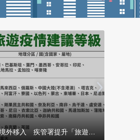
古屋後染麻疹！疾管署急匡「星