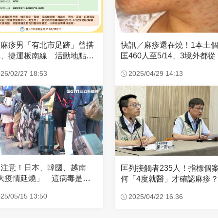
和麻疹男「有北市足跡」曾搭
快訊／麻疹還在燒！1本土
車、捷運板南線 活動地點曝
匡460人至5/14、3境外都
國」回台
26/02/27 18:53
2025/04/29 14:13
國注意！日本、韓國、越南
匡列接觸者235人！指標個
大疫情延燒」 這病毒是嬰
何「4度就醫」才確認麻疹
殺手
疫醫師曝原因
25/05/15 13:50
2025/04/22 16:36