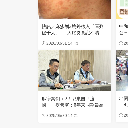
快訊／麻疹增2境外移入「匡列
中
破千人」 1人腦炎意識不清
公
光
2026/03/31 14:43
20
出
麻疹案例＋2！都來自「這
「4
國」 疾管署：6年來同期最高
兒
20
2025/05/20 14:21