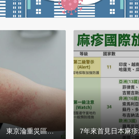
歲男「發燒、出疹」
新／日男訪台回名