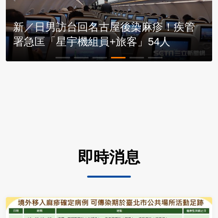
外籍生北市趴趴走染麻疹「匡列減爲162
人」疾管署曝原因
即時消息