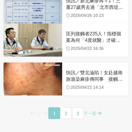
快訊／新北麻疹再＋1！三
重27歲男去過「北市西堤牛
排」活動足跡曝
2025/04/26 10:23
匡列接觸者235人！指標個
案為何「4度就醫」才確認
麻疹？防疫醫師曝原因
2025/04/22 16:36
快訊／雙北淪陷！女赴越南
旅遊染麻疹傳同事 接觸者
235人監測到5/11
2025/04/22 14:14
1
2
3
上一頁
下一頁