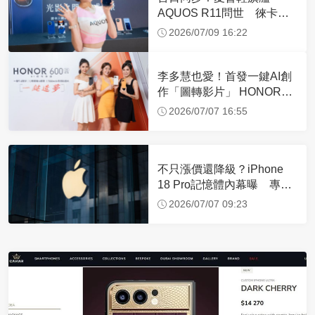
AQUOS R11問世 徠卡三
鏡頭、AI攝影輔助
2026/07/09 16:22
李多慧也愛！首發一鍵AI創
作「圖轉影片」 HONOR
600系列價格功能一次看
2026/07/07 16:55
不只漲價還降級？iPhone
18 Pro記憶體內幕曝 專家
勸「這2容量」別買
2026/07/07 09:23