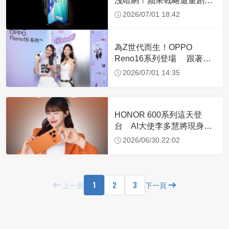
洩暗網！蘋果戰略遭重創
恐加速漲價？
2026/07/01 18:42
為Z世代而生！OPPO
Reno16系列登場 跟著
BABYMONSTER翻玩動態
2026/07/01 14:35
拼貼
HONOR 600系列這天登
台 AI大使李多慧將現身示
範、還有首款機器人手機
2026/06/30 22:02
1
2
3
上一頁
下一頁