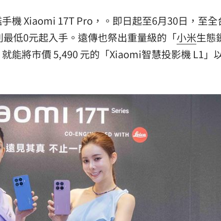
路
18:10
Xiaomi 17T Pro，。即日起至6月30日，至
吃驚
18:07
T系列最低0元起入手。遠傳也祭出重量級的「
小米
生態
市價 5,490 元的「Xiaomi智慧投影機 L1」
元
18:02
真相
18:00
成形
12:00
」氣
12:00
場！
10:30