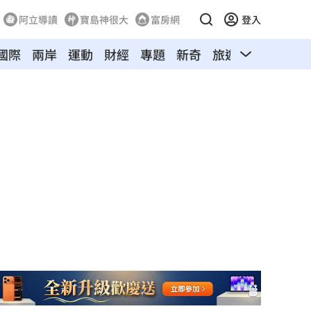
阿立導讀
寶島神很大
富房網
登入
國際
兩岸
運動
財經
專題
新奇
旅遊
汽車
寵物