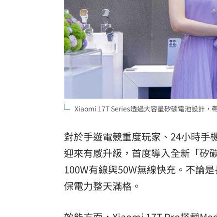
8國球員齊聚高雄 Formosa 7s掀足球
理想混蛋號召粉絲跨海追星吃美食！
18:
Xiaomi 17T Series透過大容量矽碳電池
對於手遊電競重度玩家、24小時手機不
迎來有感升級，首度導入全新「矽碳
100W有線與50W無線快充。不
保電力整天滿格。
效能方面，Xiaomi 17T Pro搭載Med