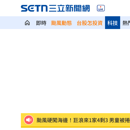
即時
颱風動態
台股怎投資
科技
熱
直擊／NEWBEAT高雄首秀 震胸舞全場
傅家接班人幕僚酒駕遭移送！公所火速
颱風紫暴雨今晚開炸 估「這時」解除
獅子座新月伴日蝕！12星座一週運勢出
桃猿二軍單場僅3投 副領隊曝下週可緩
颱風硬闖海邊！巨浪來1家4剩3 男童被