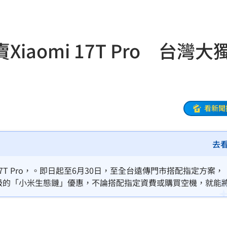
懂
18:39
噸
18:34
aomi 17T Pro 台灣大
33
歲
18:22
很好
18:22
看新聞
8倍
18:16
去
關
18:14
次看
18:14
17T Pro，。即日起至6月30日，至全台遠傳門市搭配指定方案，
重量級的「小米生態鏈」優惠，不論搭配指定資費或購買空機，就能將
跑
18:12
。
這事
18:11