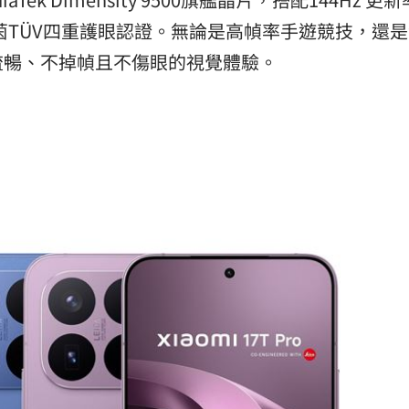
國萊茵TÜV四重護眼認證。無論是高幀率手遊競技，還
流暢、不掉幀且不傷眼的視覺體驗。