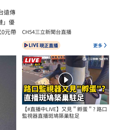
全台遠傳
鏈」優
以0元帶
CH54三立新聞台直播
現正直播
更多
【#直播中LIVE】又見＂孵蛋＂? 路口
監視器直播斑鳩築巢駐足