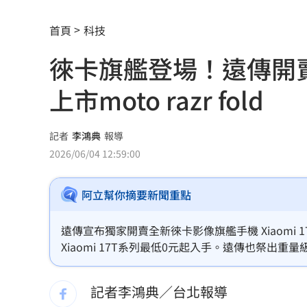
大盤收紅、正二反跌？ 拆解槓反ETF秒
首頁
科技
白海豚逼近強降雨 石門單日狂洩508萬
徠卡旗艦登場！遠傳開賣Xi
專家喊台股「下週噴千點」關鍵訊號
18:
上市moto razr fold
父親節辭世 前彰化市代蔡裕昌享壽71
男星拍足球戲正中要害 導演喊：效果
記者
李鴻典
報導
2026/06/04 12:59:00
補充兵12天也不服！男連2次放鳥代價慘
阿立幫你摘要新聞重點
2度要求修投手丘 魔力藍曝與布雷克有
不斷更新／8、9日國籍航空船班異動一
遠傳宣布獨家開賣全新徠卡影像旗艦手機 Xiaomi 
Xiaomi 17T系列最低0元起入手。遠傳也祭出
澎湖8童小孩顧小孩 父母拿完補助棄養落
5,490 元的「Xiaomi智慧投影機 L1」以0元帶回家
記者李鴻典／台北報導
不願承認民調創新低！幕僚爆川普沉迷