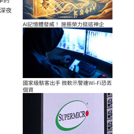
是深夜
AI記憶體發威！ 施振榮力挺這神企
國家級駭客出手 微軟示警連Wi-Fi恐丟
個資