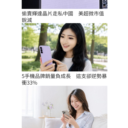
偷賣輝達晶片走私中國　美超微市值
銳減
5手機品牌銷量負成長　這支卻逆勢暴
衝33%