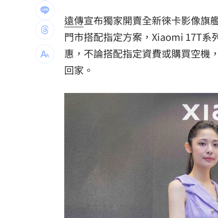
健保砸11.5億增90項手術給付 估9月上
遠傳
宣布獨家開賣全新徠卡影像旗艦手機 
葉總讚各隊洋將 聞阿部雄大被註銷好
門市搭配指定方案，Xiaomi 17
惠，不論搭配指定資費或購買空機，就能將
粉專謾罵林襄假女、89妹 新北男罰9千
回家。
淡水現「龍捲風」眾人嚇壞！氣象署揭
台灣彩券開獎直播中
20:31
LIVE三立+24小時直播
15:27
三立iNEWS新聞台線上直播
18:00
商場戰國來臨 台中「頂奢大道」逐漸
台彩父親節推新刮刮樂千萬頭獎超「爸
「拍片人的多重宇宙」職涯論壇9/12登