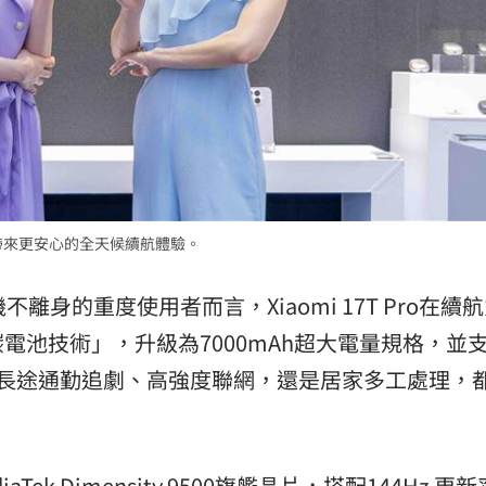
熱潮
10:00
15
設計，帶來更安心的全天候續航體驗。
離身的重度使用者而言，Xiaomi 17T Pro在續
電池技術」，升級為7000mAh超大電量規格，並
論是長途通勤追劇、高強度聯網，還是居家多工處理，
iaTek Dimensity 9500旗艦晶片，搭配144Hz 更