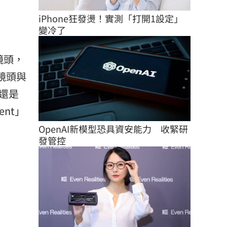
iPhone狂發燙！實測「打開1設定」
變冷了
鏡頭，
主鏡頭與
還是
nt」
OpenAI新模型恐具資安能力　收緊研
發管控