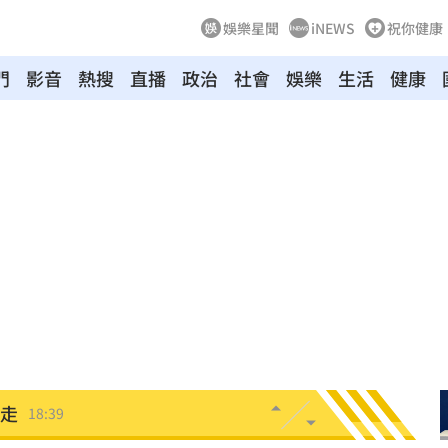
娛樂星聞
iNEWS
祝你健康
門
影音
熱搜
直播
政治
社會
娛樂
生活
健康
嗨翻
18:53
准辭
18:52
海警
18:52
爐
18:45
解
18:45
捲走
18:39