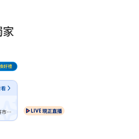
獨家
換好禮
看看
現正直播
市價 