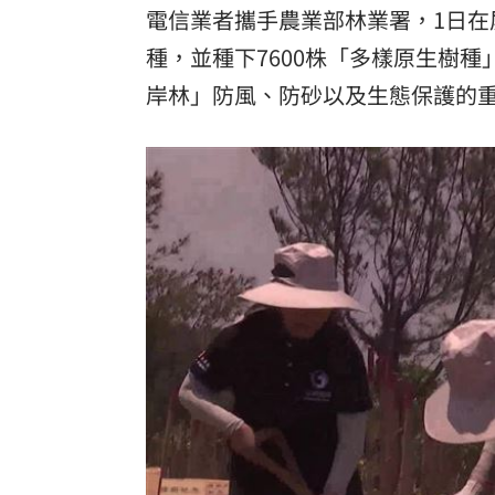
電信業者攜手農業部林業署，1日
理想混蛋號召粉絲跨海追星吃美食！
18:
種，並種下7600株「多樣原生樹
岸林」防風、防砂以及生態保護的