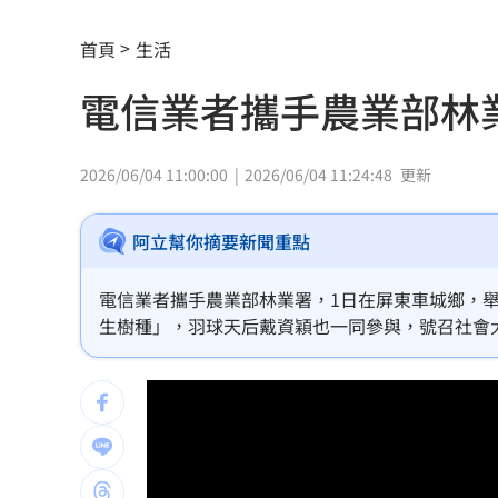
遭小38歲前任討2400萬 75歲影后強硬
首頁
生活
肥大叔猝逝 廚房2事恐害罹癌風險增近
電信業者攜手農業部林
《KPOP獵魔女團》團隊將訪台 曝爆紅
賴清德呼籲：企業有賺錢就該幫員工加
2026/06/04 11:00:00
2026/06/04 11:24:48
更新
波若威獲百倍「本夢比」 專家揭都市
阿立幫你摘要新聞重點
LINE更新傳災情！ 用戶怨「主題全報
電信業者攜手農業部林業署，1日在屏東車城鄉，舉
美國出手封殺中國機器人！北市曾高調
生樹種」，羽球天后戴資穎也一同參與，號召社會
初來富邦最熟張育成 瑪帝斯：打電玩
車站、農場廁所裝針孔 台鐵司機成偷
下週台股能否突破反壓？專家點名今晚