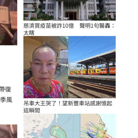
慈濟買疫苗被詐10億　聲明1句醫轟：
太瞎
帶復
帶季風
吊車大王哭了！望新豐車站感謝憶起
這瞬間