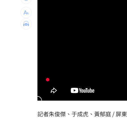
律師詐慈濟仍接機BNT 同框陳時中、張
託付360萬存款！兒1原因全花完甩存摺
國一生持掃把打女老師！視網膜受損恐
台灣彩券開獎直播中
20:31
LIVE三立+24小時直播
15:27
三立iNEWS新聞台線上直播
18:00
商場戰國來臨 台中「頂奢大道」逐漸
台彩父親節推新刮刮樂千萬頭獎超「爸
「拍片人的多重宇宙」職涯論壇9/12登
記者朱俊傑、于成虎、黃郁庭 / 屏
8國球員齊聚高雄 Formosa 7s掀足球