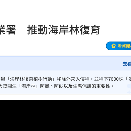
反擊
19:45
2倍
19:45
業署 推動海岸林復育
秘辛
19:42
薪
19:40
看新聞
傳說
19:38
去
廢」
19:31
辦「海岸林復育植樹行動」移除外來入侵種，並種下7600株「
引進
19:23
大眾關注「海岸林」防風、防砂以及生態保護的重要性。
用過
19:21
拍狼
19:16
關鍵
19:12