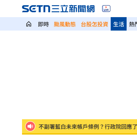
即時
颱風動態
台股怎投資
生活
熱
陳韻文復原卡關？餅總：二軍何時投都
專家曝下週「這兩天」短線反彈要來了
美國撐不住？川普認彈藥吃緊：戰爭快
「料理網紅」肥大叔暴瘦猝逝 住院照
台新新光金控淨零論壇 專家分享永續治
不副署藍白未來帳戶條例？行政院回應
群聯7月營收刷新紀錄！1物出貨暴增450