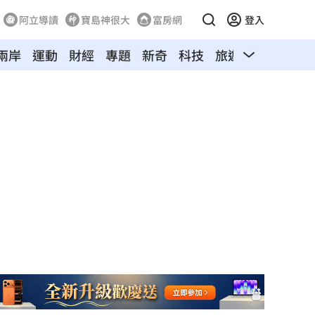
阿立導讀
寶島神很大
富房網
登入
兩岸
運動
財經
專題
新奇
科技
旅遊
汽車
寵物