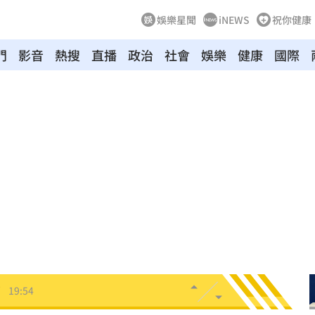
娛樂星聞
iNEWS
祝你健康
門
影音
熱搜
直播
政治
社會
娛樂
健康
國際
不知
20:08
20:07
結束
20:07
片曝
20:00
理
20:00
了
19:54
0%
19:51