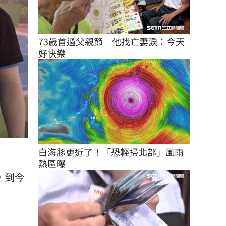
73歲首過父親節　他找亡妻淚：今天
好快樂
白海豚更近了！「恐輕掃北部」風雨
熱區曝
，到今