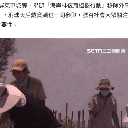
在屏東車城鄉，舉辦「海岸林復育植樹行動」移除外
15
種」，羽球天后戴資穎也一同參與，號召社會大眾關
重要性。