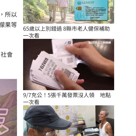
，所以
檬果等
65歲以上別錯過 8縣市老人健保補助
一次看
召社會
9/7充公！5張千萬發票沒人領　地點
一次看