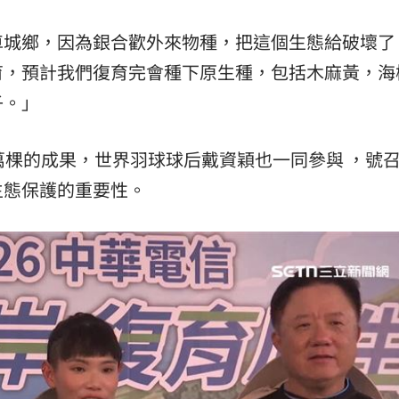
車城鄉，因為銀合歡外來物種，把這個生態給破壞了
育，預計我們復育完會種下原生種，包括木麻黃，海
子。」
萬棵的成果，世界羽球球后戴資穎也一同參與 ，號
生態保護的重要性。