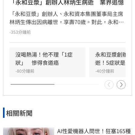
「永和豆漿」創辦人林炳生病逝　業界追憶
「永和豆漿」創辦人、永和資本集團董事局主席
林炳生傳出因病離世，享壽70歲。對此，永和資
本集團今（8）日發布訃告證實，林炳生昨（7）
-353分鐘前
日中午12時45分因食道癌在台北逝世。
沒喝熱湯！他不理「1症
永和豆漿創辦人
狀」　慘得食道癌
逝！5症狀是警
-80分鐘前
-40分鐘前
相關新聞
AI性愛機器人問世！狂塞165種