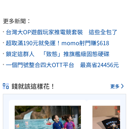
更多新聞：
台灣大OP遊戲玩家推電競套裝 這些全包了
超取滿190元就免運！momo射門賺$618
鎖定這群人 「致態」推旗艦級固態硬碟
一個門號整合四大OTT平台 最高省24456元
錢就該這樣花！
更多