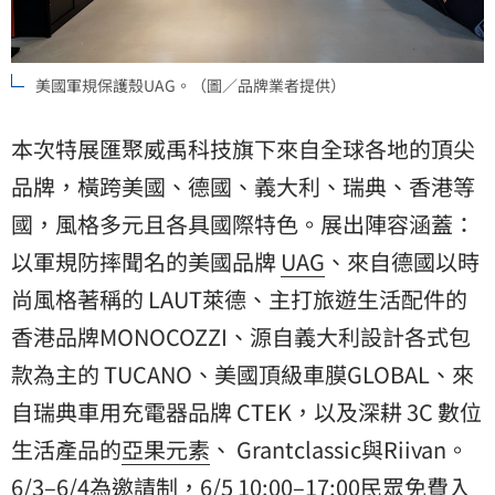
美國軍規保護殼UAG。（圖／品牌業者提供）
本次特展匯聚威禹科技旗下來自全球各地的頂尖
品牌，橫跨美國、德國、義大利、瑞典、香港等
國，風格多元且各具國際特色。展出陣容涵蓋：
以軍規防摔聞名的美國品牌
UAG
、來自德國以時
尚風格著稱的 LAUT萊德、主打旅遊生活配件的
香港品牌MONOCOZZI、源自義大利設計各式包
款為主的 TUCANO、美國頂級車膜GLOBAL、來
自瑞典車用充電器品牌 CTEK，以及深耕 3C 數位
生活產品的
亞果元素
、 Grantclassic與Riivan。
6/3–6/4為邀請制，6/5 10:00–17:00民眾免費入