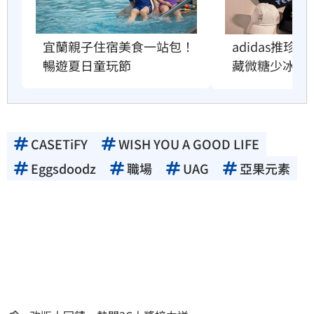
宜蘭親子住宿美食一站包！
adidas推珍
暢遊夏日童玩節
藏微糖少冰密
CASETiFY
WISH YOU A GOOD LIFE
Eggsdoodz
職場
UAG
亞果元素