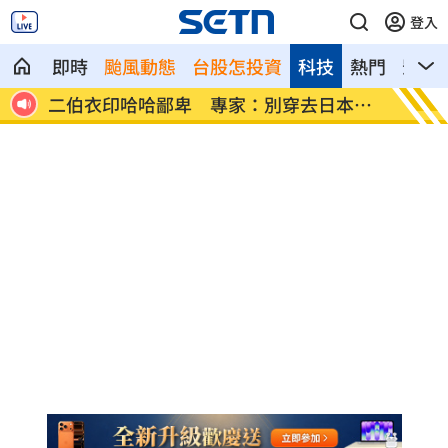
登入
即時
颱風動態
台股怎投資
科技
熱門
影音
本被
向中國洩半導體機密 前SK海力士員工慘
基隆房
了
會