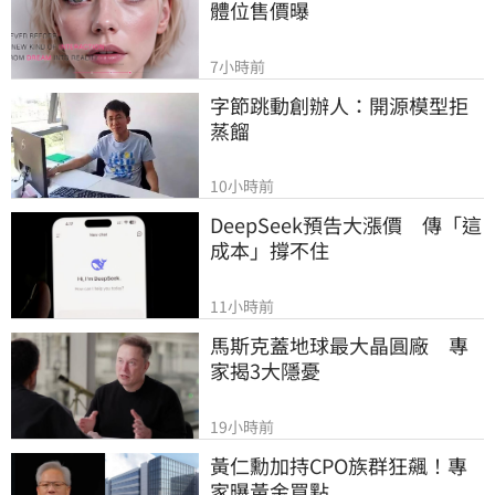
體位售價曝
7小時前
字節跳動創辦人：開源模型拒
蒸餾
10小時前
DeepSeek預告大漲價　傳「這
成本」撐不住
11小時前
馬斯克蓋地球最大晶圓廠　專
家揭3大隱憂
19小時前
黃仁勳加持CPO族群狂飆！專
家曝黃金買點