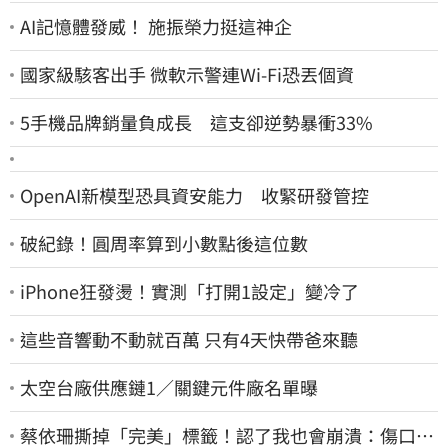
AI記憶體發威！ 施振榮力挺這神企
國家級駭客出手 微軟示警連Wi-Fi恐丟個資
5手機品牌銷量負成長 這支卻逆勢暴衝33%
OpenAI新模型恐具資安能力 收緊研發管控
破紀錄！圓周率算到小數點後這位數
iPhone狂發燙！實測「打開1設定」變冷了
這些音響動不動就百萬 只有4天快帶爸來聽
太空台廠供應鏈1／關鍵元件廠名單曝
蔡依珊撕掉「完美」標籤！認了我也會崩潰：傷口終