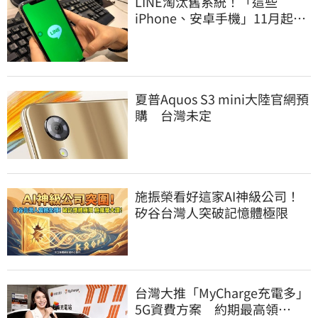
LINE淘汰舊系統！「這些
iPhone、安卓手機」11月起無
法傳訊息
夏普Aquos S3 mini大陸官網預
購 台灣未定
施振榮看好這家AI神級公司！
矽谷台灣人突破記憶體極限
台灣大推「MyCharge充電多」
5G資費方案 約期最高領