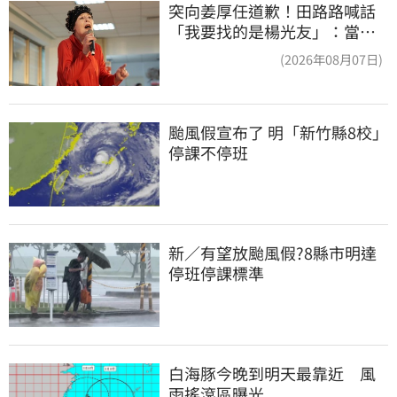
突向姜厚任道歉！田路路喊話
「我要找的是楊光友」：當時
太衝動
(2026年08月07日)
颱風假宣布了 明「新竹縣8校」
停課不停班
新／有望放颱風假?8縣市明達
停班停課標準
白海豚今晚到明天最靠近　風
雨搖滾區曝光