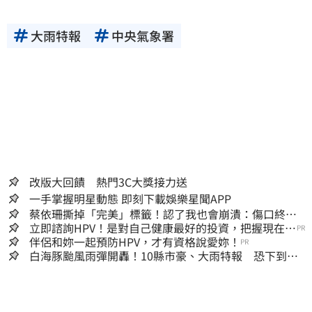
大雨特報
中央氣象署
改版大回饋 熱門3C大獎接力送
一手掌握明星動態 即刻下載娛樂星聞APP
蔡依珊撕掉「完美」標籤！認了我也會崩潰：傷口終究
會癒合
立即諮詢HPV！是對自己健康最好的投資，把握現在不
PR
嫌晚！
伴侶和妳一起預防HPV，才有資格說愛妳！
PR
白海豚颱風雨彈開轟！10縣市豪、大雨特報 恐下到明
天