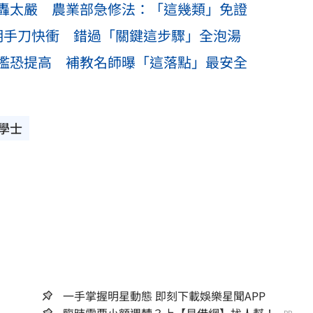
轟太嚴 農業部急修法：「這幾類」免證
明手刀快衝 錯過「關鍵這步驟」全泡湯
檻恐提高 補教名師曝「這落點」最安全
學士
一手掌握明星動態 即刻下載娛樂星聞APP
PR