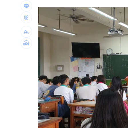
「AI性愛機器人」將問世！聊天還可換
SBS歌謠大戰開播30分鐘傳災情！粉絲
羅戈8局失1分好投 兄弟火力爆發橫掃
台灣彩券開獎直播中
20:31
LIVE三立+24小時直播
15:27
三立iNEWS新聞台線上直播
18:00
台彩父親節推新刮刮樂千萬頭獎超「爸
商場戰國來臨 台中「頂奢大道」逐漸
「拍片人的多重宇宙」職涯論壇9/12登
8國球員齊聚高雄 Formosa 7s掀足球