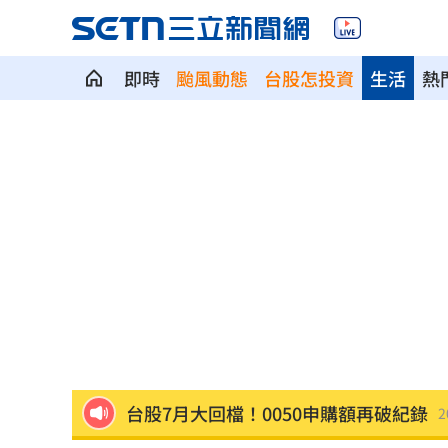
即時
颱風動態
台股怎投資
生活
熱
影片曝光！台中囂張男揮刀還尿在警身
清大校長續任秒出國選校長！高為元道
AND2BLE、ALD1黑白對決！神級舞台
獨／再爆隨機攻擊？婦控外送員無故賞
產蛋量下降 本週「蛋價漲3元」
20:08
KISS OF LIFE飆唱 秀經典擦汗全場瘋
台股7月大回檔！0050申購額再破紀錄
2