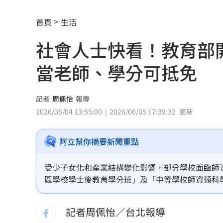
2000人堵教堂搶看C羅婚禮 竟是超大
首頁
生活
禾伸堂、南電出關日 處置股新規風險
社會人士快看！教育部
平野惠一率兄弟奪171勝 中職最多勝外
當老師、學分可抵免
女股神加碼狂掃台積電！外媒揭全因這
想吃清淡！他搭機點「這特殊餐」傻眼
記者
周佩怡
報導
2026/06/04 13:55:00
2026/06/05 17:39:32
更新
買房3年才知「蜘蛛人住我家」屋主超傻
阿立幫你摘要新聞重點
生日變親人忌日！直升機慶祝墜機4人罹
台中小五童遭同學踢下體腫2倍大 判賠金
受少子女化和產業結構變化影響，部分學校面臨師資
區學校學士後教育學分班」及「中等學校師資類科學
粉絲輕生後首露面！西村力演唱會狀態
18班，預計招收636名代理教師；另有270個
906名師資，盼為偏鄉及缺額科別補充教學人力。
記者周佩怡／台北報導
阿信慘跌 親洩言承旭吳建豪周渝民真