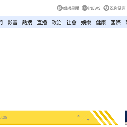
娛樂星聞
iNEWS
祝你健康
門
影音
熱搜
直播
政治
社會
娛樂
健康
國際
上
20:24
歉了
20:20
炸全場
20:19
巴掌
20:14
掉
20:08
0:08