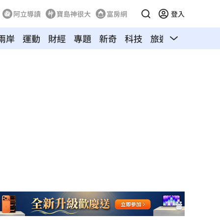
阿立導讀
寶島神很大
富房網
登入
兩岸
運動
財經
專題
新奇
科技
旅遊
汽車
寵物