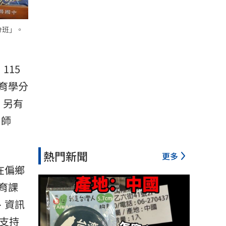
分班」。
115
育學分
；另有
名師
熱門新聞
更多
在偏鄉
育課
、資訊
支持