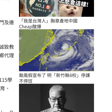
「我是台灣人」胸章產地中國　
門及連
Cheap酸爆
誠致教
鄉代理
颱風假宣布了 明「新竹縣8校」停課
15學
不停班
體育、