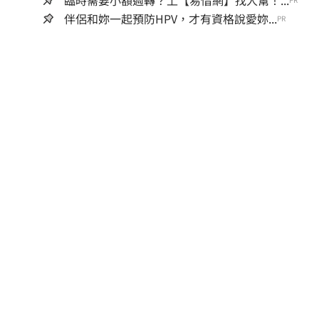
臨時需要小額週轉？上【易借網】找人幫！...
伴侶和妳一起預防HPV，才有資格說愛妳...
PR