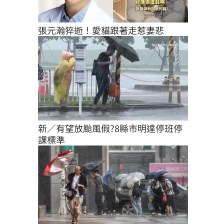
張元瀚猝逝！愛貓跟著走惹妻悲
新／有望放颱風假?8縣市明達停班停
課標準