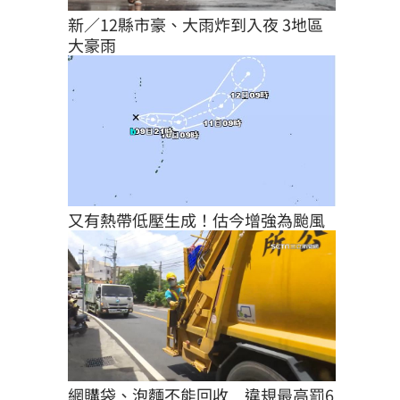
新／12縣市豪、大雨炸到入夜 3地區
大豪雨
又有熱帶低壓生成！估今增強為颱風
網購袋、泡麵不能回收　違規最高罰6