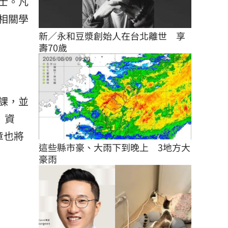
士。凡
相關學
新／永和豆漿創始人在台北離世　享
壽70歲
課，並
」資
章也將
這些縣市豪、大雨下到晚上　3地方大
豪雨