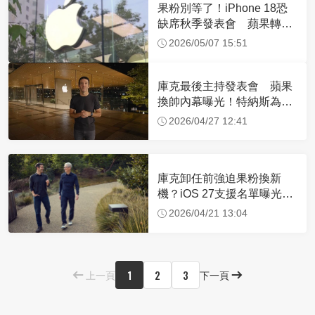
果粉別等了！iPhone 18恐
缺席秋季發表會 蘋果轉向
策略內幕曝
2026/05/07 15:51
庫克最後主持發表會 蘋果
換帥內幕曝光！特納斯為了
讓「它」完美登場
2026/04/27 12:41
庫克卸任前強迫果粉換新
機？iOS 27支援名單曝光
這幾款iPhone恐遭淘汰
2026/04/21 13:04
1
2
3
上一頁
下一頁