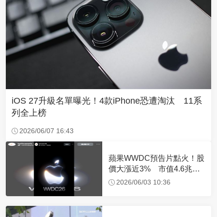
iOS 27升級名單曝光！4款iPhone恐遭淘汰 11系
列全上榜
2026/06/07 16:43
蘋果WWDC預告片點火！股
價大漲近3% 市值4.6兆鎂
超車「它」奪全球第二
2026/06/03 10:36