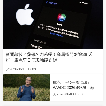
新聞幕後／蘋果AI內幕曝！高層權鬥險讓Siri夭
折 庫克罕見展現強硬姿態
2026/06/10 17:03
庫克「最後一場演講」
WWDC 2026成絕響 蘋果
「AI時代新王」接棒挑戰！
2026/06/09 16:57