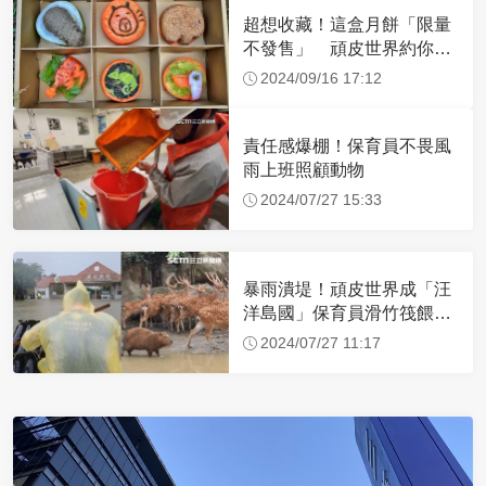
超想收藏！這盒月餅「限量
不發售」 頑皮世界約你中
秋節一起餵動物
2024/09/16 17:12
責任感爆棚！保育員不畏風
雨上班照顧動物
2024/07/27 15:33
暴雨潰堤！頑皮世界成「汪
洋島國」保育員滑竹筏餵
食...水豚超淡定
2024/07/27 11:17