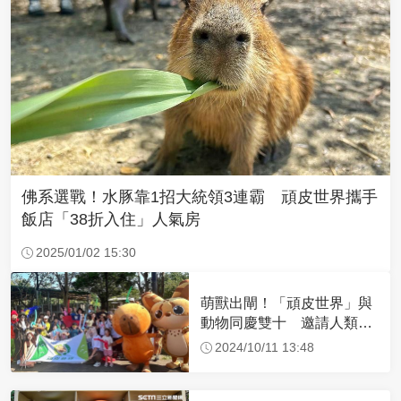
佛系選戰！水豚靠1招大統領3連霸 頑皮世界攜手
飯店「38折入住」人氣房
2025/01/02 15:30
萌獸出閘！「頑皮世界」與
動物同慶雙十 邀請人類變
裝同歡慶佳節
2024/10/11 13:48