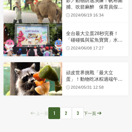
影／動物防逃演練！帆布圍
捕、吹箭麻醉 保育員假扮
超逼真
2024/06/19 16:34
全台最大立蛋28秒完賽！
「碰碰狐與鯊魚寶寶」水上
見面會6/9台南登場
2024/06/08 17:27
頑皮世界挑戰「最大立
蛋」！動物吃冰粽過端午
6／9來看Baby Shark
2024/05/31 12:58
1
2
3
上一頁
下一頁