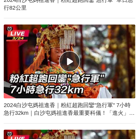
行82公里
2024白沙屯媽祖進香｜粉紅超跑回鑾"急行軍" 7小時
急行32km｜白沙屯媽祖進香最重要科儀！「進火」儀
式後起駕回鑾