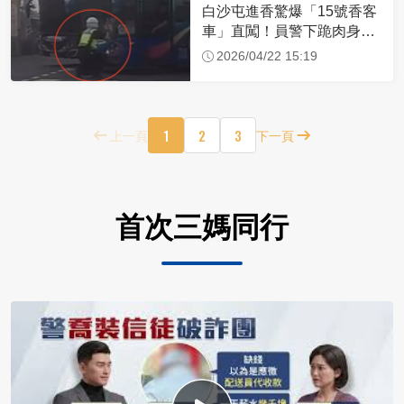
白沙屯進香驚爆「15號香客
車」直闖！員警下跪肉身擋
車：讓行人先過
2026/04/22 15:19
1
2
3
上一頁
下一頁
首次三媽同行