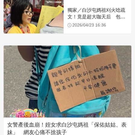
獨家／白沙屯媽祖刈火唸疏
文！竟是超大咖天后 包尿
布忍尿5小時不喊累
2026/04/23 16:36
女警產後血崩！姪女求白沙屯媽祖「保佑姑姑、表
妹」 網友心痛不捨孩子