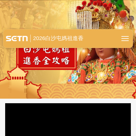
白沙屯媽祖進香全紀錄
2026白沙屯媽祖進香