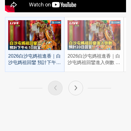
2026白沙屯媽祖進香｜白
2026白沙屯媽祖進香｜白
2
沙屯媽祖回鑾 預計下午
沙屯媽祖回鑾進入倒數 預
4:10回宮
計20日回宮