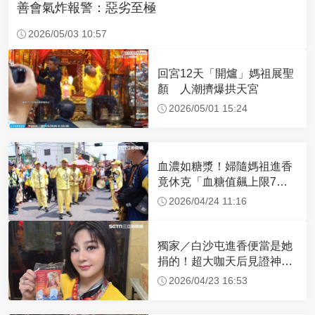
善會氣炸報警：惡劣至極
2026/05/03 10:57
回宮12天「開爐」媽祖展聖
顏 人潮擠爆拱天宮
2026/05/01 15:24
血濃如糖漿！婦隨媽祖進香
竟休克「血糖值飆上限7
倍」 醫曝原因
2026/04/24 11:16
獨家／白沙屯進香便當是她
捐的！超大咖天后見證神
蹟 一靠近媽祖就爆哭
2026/04/23 16:53