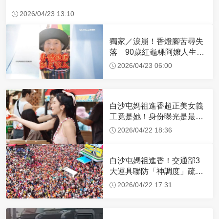
2026/04/23 13:10
獨家／淚崩！香燈腳苦尋失
落 90歲紅龜粿阿嬤人生謝
幕
2026/04/23 06:00
白沙屯媽祖進香超正美女義
工竟是她！身份曝光是最美
禮生 一輩子不結婚
2026/04/22 18:36
白沙屯媽祖進香！交通部3
大運具聯防「神調度」疏運
32.1萬創新高
2026/04/22 17:31