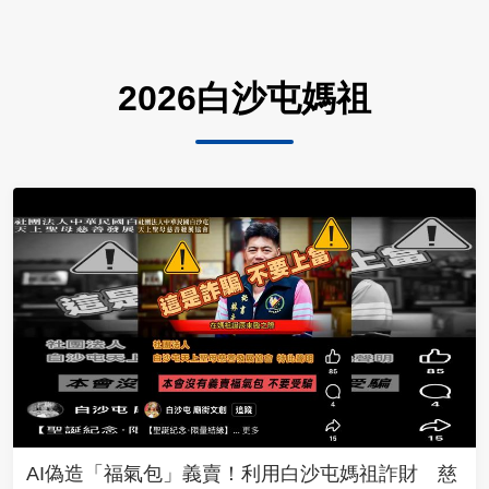
2026白沙屯媽祖
AI偽造「福氣包」義賣！利用白沙屯媽祖詐財 慈