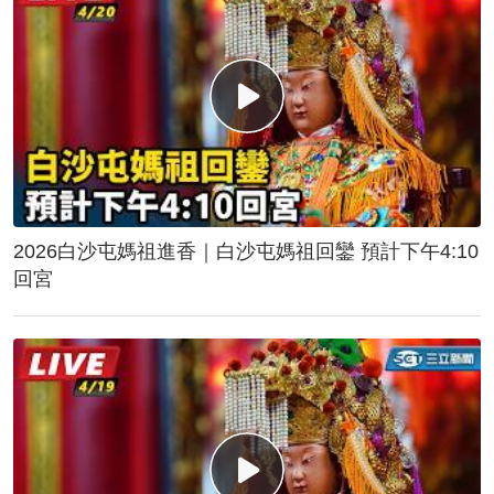
2026白沙屯媽祖進香｜白沙屯媽祖回鑾 預計下午4:10
回宮