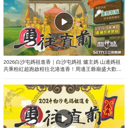
2026白沙屯媽祖進香｜白沙屯媽祖 爐主媽 山邊媽祖
共乘粉紅超跑啟程往北港進香！周邊王爺廟盛大歡
送！