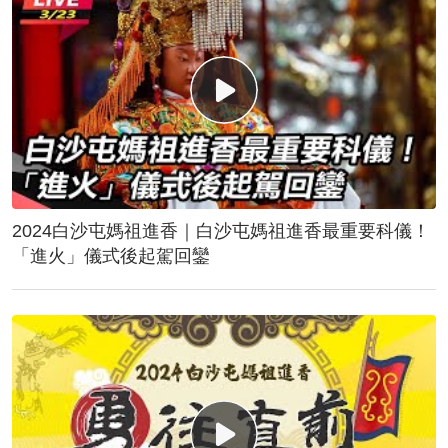
2024白沙屯媽祖進香｜白沙屯媽祖進香最重要科儀！
「進火」儀式後起駕回鑾