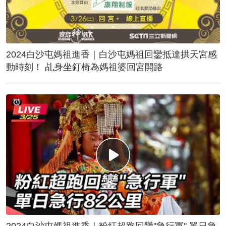
2024白沙屯媽祖進香｜白沙屯媽祖回鑾抵達拱天宮感
動時刻！ 乩身坐釘椅為媽祖婆回宮開路
2024白沙屯媽祖進香｜粉紅超跑回鑾"急行軍" 單日急