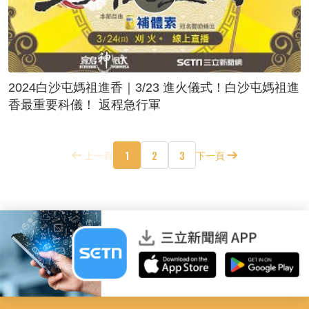
2024白沙屯媽祖進香｜3/23 進火儀式！白沙屯媽祖進
香最重要科儀！ 返程急行軍
1
2
3
上一頁
下一頁