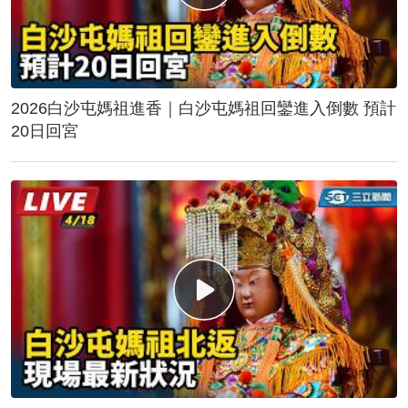
2026白沙屯媽祖進香｜白沙屯媽祖回鑾進入倒數 預計
20日回宮