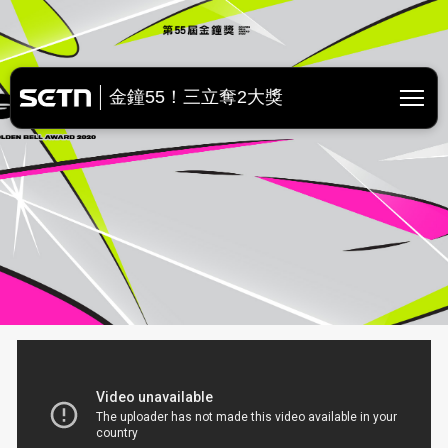
金鐘獎直播 | 第55屆廣播電視金
金鐘55！三立奪2大獎