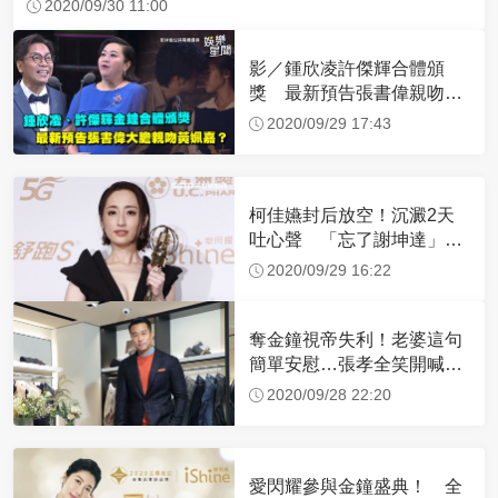
2020/09/30 11:00
影／鍾欣凌許傑輝合體頒
獎 最新預告張書偉親吻黃
姵嘉？
2020/09/29 17:43
柯佳嬿封后放空！沉澱2天
吐心聲 「忘了謝坤達」原
因閃瞎
2020/09/29 16:22
奪金鐘視帝失利！老婆這句
簡單安慰…張孝全笑開喊：
超滿足
2020/09/28 22:20
愛閃耀參與金鐘盛典！ 全