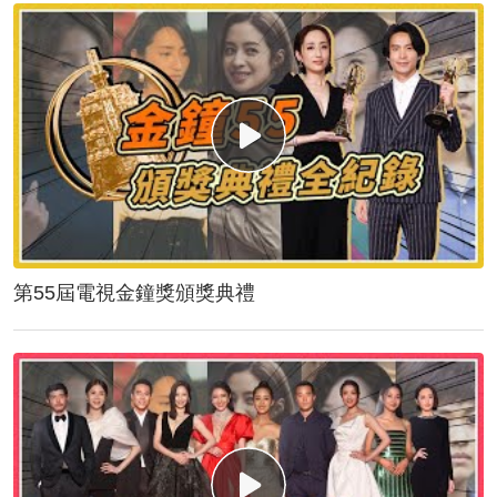
第55屆電視金鐘獎頒獎典禮