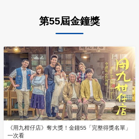
第55屆金鐘獎
《用九柑仔店》奪大獎！金鐘55「完整得獎名單」
一次看