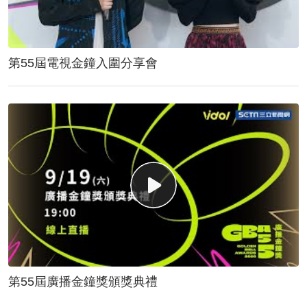
第55屆電視金鐘入圍分享會
第55屆廣播金鐘獎頒獎典禮