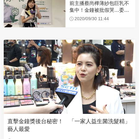
前主播蔡尚樺薄紗包巨乳不
集中！金鐘被批假哭…委屈
說話了
2020/09/30 11:44
直擊金鐘獎後台秘密！ 「一家人益生菌洗髮精」
藝人最愛