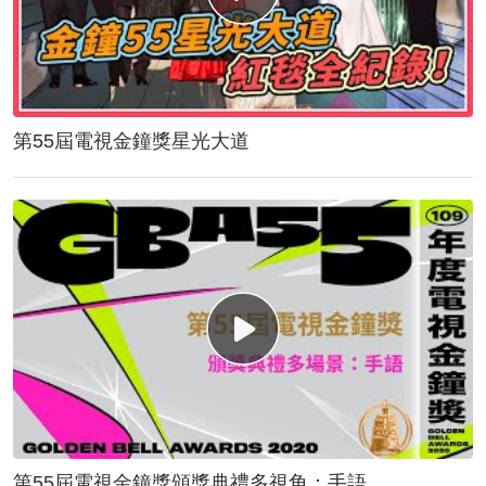
第55屆電視金鐘獎星光大道
第55屆電視金鐘獎頒獎典禮多視角：手語