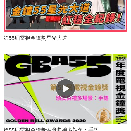
第55屆電視金鐘獎星光大道
第55屆電視金鐘獎頒獎典禮多視角：手語