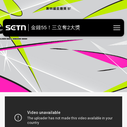
金鐘獎直播 | 第55屆廣播電視金
金鐘55！三立奪2大獎