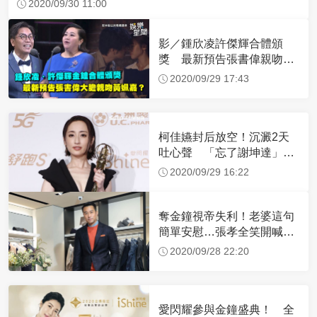
2020/09/30 11:00
影／鍾欣凌許傑輝合體頒
獎 最新預告張書偉親吻黃
姵嘉？
2020/09/29 17:43
柯佳嬿封后放空！沉澱2天
吐心聲 「忘了謝坤達」原
因閃瞎
2020/09/29 16:22
奪金鐘視帝失利！老婆這句
簡單安慰…張孝全笑開喊：
超滿足
2020/09/28 22:20
愛閃耀參與金鐘盛典！ 全