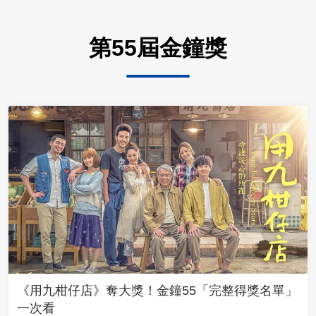
第55屆金鐘獎
《用九柑仔店》奪大獎！金鐘55「完整得獎名單」
一次看