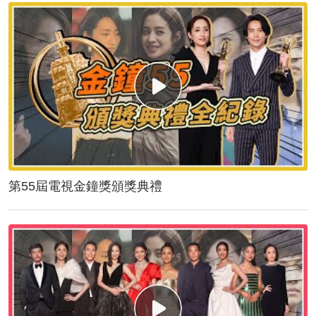
第55屆電視金鐘獎頒獎典禮