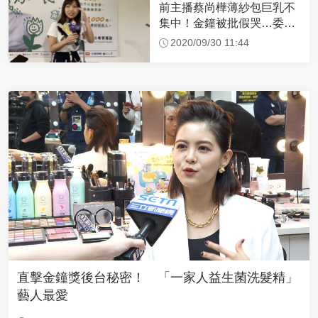
前主播蔡尚樺薄紗包巨乳不
集中！金鐘被批假哭…委屈
說話了
2020/09/30 11:44
直擊金鐘獎後台秘密！ 「一家人益生菌洗髮精」
藝人最愛