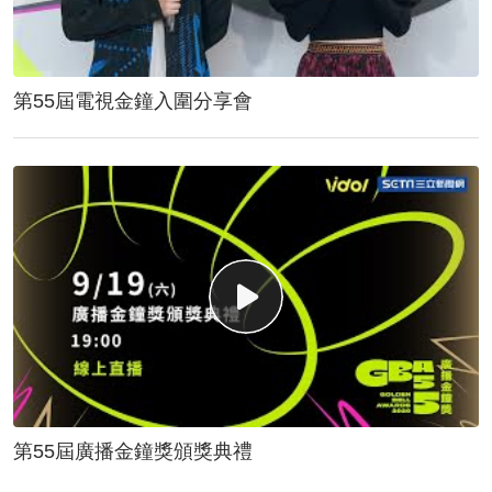
第55屆電視金鐘入圍分享會
第55屆廣播金鐘獎頒獎典禮