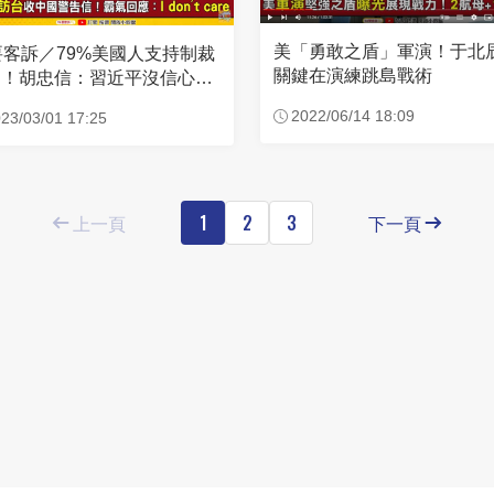
美「勇敢之盾」軍演！于北
要客訴／79%美國人支持制裁
關鍵在演練跳島戰術
國！胡忠信：習近平沒信心成
侵台
2022/06/14 18:09
23/03/01 17:25
上一頁
1
2
3
下一頁