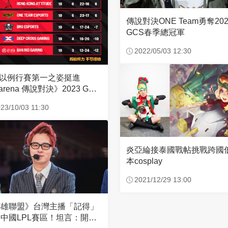
傳說對決ONE Team勇奪202
GCS春季總冠軍
2022/05/03 12:30
 以例行賽第一之姿挺進
arena 傳說對決》2023 GCS
季季後賽
23/10/03 11:30
炎亞綸接泰國戰帖挑戰跨國
本cosplay
2021/12/29 13:00
英雄聯盟》台灣主播「記得」
中國LPL賽區！坦言：開始