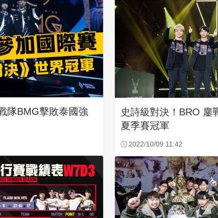
戰隊BMG擊敗泰國強
史詩級對決！BRO 鏖戰七
夏季賽冠軍
2022/10/09 11:42