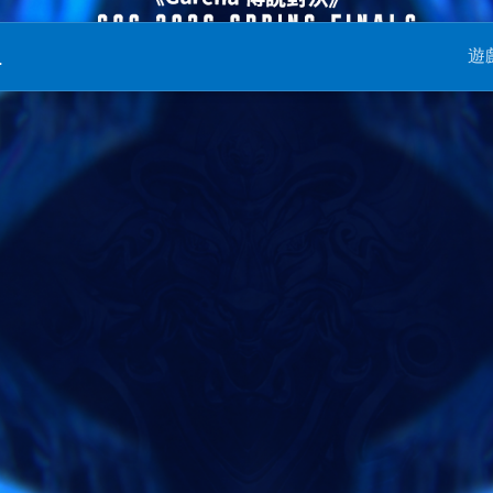
na Challenger Series 
…
遊