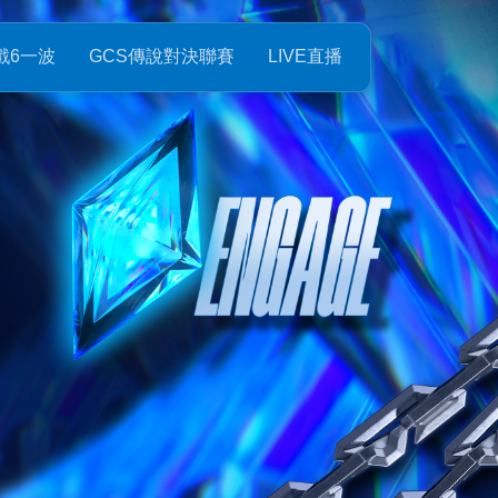
職業電子競技聯賽
戲6一波
GCS傳說對決聯賽
LIVE直播