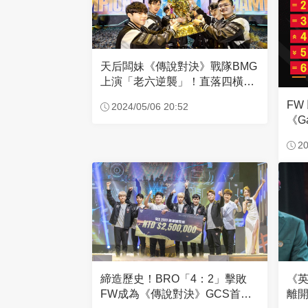
天后闆妹《傳說對決》戰隊BMG
上演「老六逆襲」！直落四橫掃
閃電狼奪冠
FW
2024/05/06 20:52
《G
夏
20
《
締造歷史！BRO「4：2」擊敗
離開
FW成為《傳說對決》GCS首支