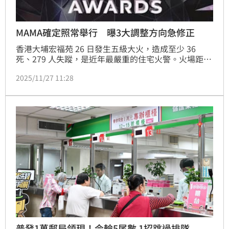
MAMA確定照常舉行 曝3大調整方向急修正
香港大埔宏福苑 26 日發生五級大火，造成至少 36 
死、279 人失蹤，是近年最嚴重的住宅火警。火場距離
「2025 MAMA Awards」舉辦地啟德體育館僅約 20 分
2025/11/27 11:28
鐘車程，外界擔心典禮是否會取消或延期。MAMA 官方 
27 日緊急發布公告，韓媒《MYDAILY》也獨家揭露製
作組最新立場。
普發1萬郵局領現！今輪5尾數 1招跳過排隊