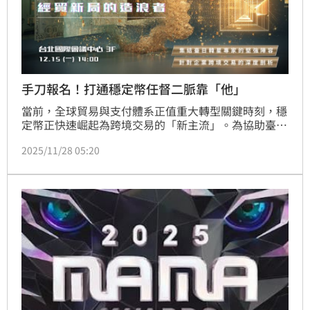
手刀報名！打通穩定幣任督二脈靠「他」
當前，全球貿易與支付體系正值重大轉型關鍵時刻，穩
定幣正快速崛起為跨境交易的「新主流」。為協助臺灣
企業搶占先機、掌握新趨勢，外貿協會將於2025年12
2025/11/28 05:20
月15日於台北國際會議中心舉辦「穩定幣與國際貿易未
來論壇」，邀集國際產業重磅代表及專家，提供實戰導
向的知識平台。