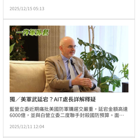
外貿易發展協會今（15）日舉辦穩定幣國際論壇，邀集
2025/12/15 05:13
國內外產業與金融專家，探討穩定幣在國際貿易中的最
新發展，以及企業實際導入時所面臨的法規遵循與會計
處理挑戰。貿協董事長黃志芳表示，隨著今年7月美國
正式通過《Genius Act（天才法案）》，代表穩定幣在
國際間已逐步建立制度基礎。
獨／美軍武延宕？AIT處長詳解釋疑
藍營立委近期痛批美國防軍購遲交嚴重，延宕金額高達
6000億，並與白營立委二度聯手封殺國防預算。面對
外界質疑，美國在台協會（AIT）處長谷立言10日於三
2025/12/11 12:04
立節目《一件軍外套》的專訪當中，首度詳解對美軍購
流程，並解釋所謂的「延宕」，部分是因多數裝備交付