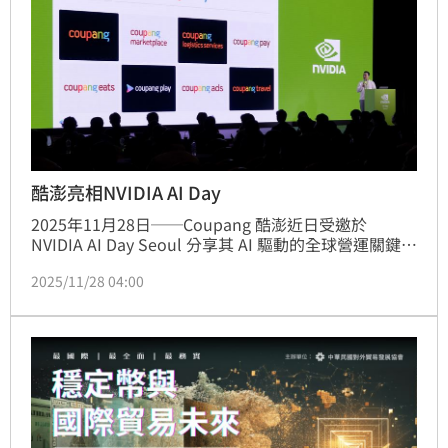
酷澎亮相NVIDIA AI Day
2025年11月28日──Coupang 酷澎近日受邀於 
NVIDIA AI Day Seoul 分享其 AI 驅動的全球營運關鍵技
術，展示如何以 Coupang Intelligent Cloud（CIC）
2025/11/28 04:00
支撐龐大且可擴展的 AI 基礎設施，並持續為全球顧客
提供超越期待的 WOW 體驗。