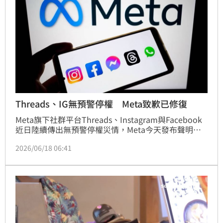
Threads、IG無預警停權 Meta致歉已修復
Meta旗下社群平台Threads、Instagram與Facebook
近日陸續傳出無預警停權災情，Meta今天發布聲明表
示，系統中一項錯誤導致此次受影響的帳號被不當觸發
2026/06/18 06:41
年齡驗證流程，Meta已找出問題並完成修復，絕大多
數受影響的帳號現已恢復正常使用。