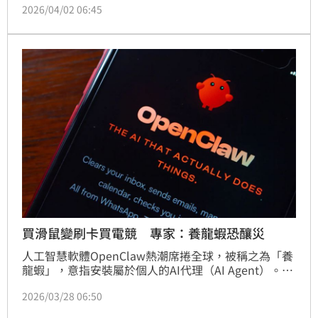
2026/04/02 06:45
展署北分署表示，已與地方政府勞工主管機關密切合
作，企業完成減班休息通報後，即由專人主動提供申請
協助與諮詢服務，並加速審核撥款流程，讓企業安心留
才、勞工穩定生活。
買滑鼠變刷卡買電競 專家：養龍蝦恐釀災
人工智慧軟體OpenClaw熱潮席捲全球，被稱之為「養
龍蝦」，意指安裝屬於個人的AI代理（AI Agent）。不
過，安侯企業管理公司董事總經理謝昀澤提醒，AI代理
2026/03/28 06:50
可能好心辦傻事，成為企業營運風險，若缺乏標準化流
程且資訊環境脆弱，強行「養蝦」恐將演變成一場大型