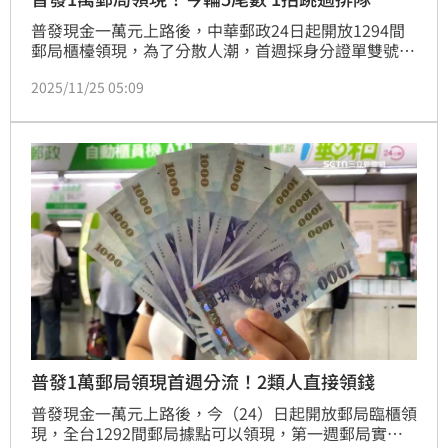
普發現金一萬元上路後，中華郵政24日起開放1294間
郵局櫃檯領現，為了分散人潮，首週採身分證單雙號分
流，週二為尾數雙號（2、4、6、8、0）民眾領取，發
2025/11/25 05:09
放持續至明年4月30日止。民眾也可以在郵局APP線上
取號，省去到郵局現場等待時間，《三立新聞網》帶您
一次看懂。
普發1萬郵局領現首週分流！2類人直接領錢
普發現金一萬元上路後，今（24）日起開放郵局臨櫃領
現，全台1292間郵局據點可以領現，第一週郵局實施