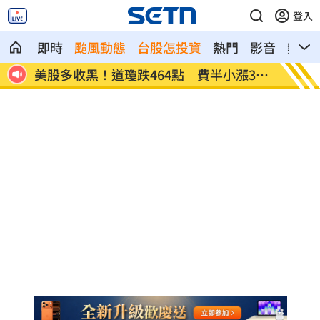
登入
即時
颱風動態
台股怎投資
熱門
影音
熱搜
39
今迎立秋！「5星座、5生肖」財運旺到爆
白海豚