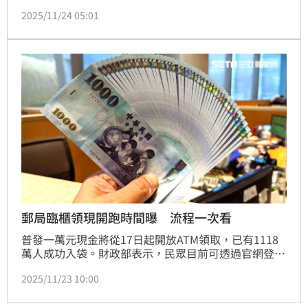
身分證分流措施，發放持續至明年4月30日止，《三立
2025/11/24 05:01
新聞網》帶您一次看懂。
郵局臨櫃領現開跑時間曝 流程一次看
普發一萬元現金將從17日起開放ATM領取，已有1118
萬人成功入袋。財政部表示，民眾目前可透過官網登記
入帳或直接至ATM提領；自11月24日起，全台1292間
2025/11/23 10:00
郵局也將開放臨櫃領現，首週將依身分證號實施單、雙
號分流。《三立新聞網》整理了郵局ATM及臨櫃領現流