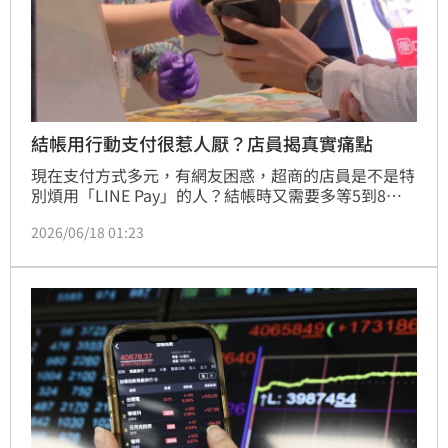
結帳用行動支付很惹人厭？店員揭真實痛點
現在支付方式多元，有網友困惑，超商的店員是不是特
別煩用「LINE Pay」的人？結帳時又需要多等5到8
秒。對此，有超商店員解釋，結帳流程本身需要經過多
2026/06/18 01:23
個步驟，加上系統偶爾會卡頓。有人建議，先開啟付款
條碼，完成掃描後稍作停留，等確認交易成功再離開；
但不過也有人認為，比較討厭一直堅持找零錢的客人，
錢包跟無底洞一樣一直撈。