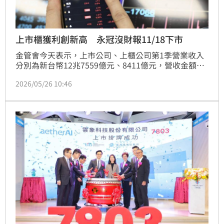
上市櫃獲利創新高 永冠沒財報11/18下市
金管會今天表示，上市公司、上櫃公司第1季營業收入
分別為新台幣12兆7559億元、8411億元，營收金額皆
創10年來新高，同時期上市公司稅前淨利為1兆6084億
2026/05/26 10:46
元、上櫃1359億元，也是創近10年高點。此外，永冠-
KY在2025年年報、今年第1季季報皆未如期申報，依流
程最快11月18日下市。