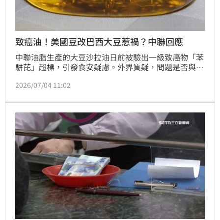
致癌油！美國豆改巴西大豆惹禍？中聯回應
中聯油脂生產的大豆沙拉油日前被驗出一級致癌物「苯
駢芘」超標，引發食安疑慮。外界質疑，問題是否與業
者將原料由美國大豆改為巴西大豆有關。對此，中聯油
2026/07/04 11:02
脂蔣姓襄理今（4日）表示，美國與巴西大豆本就依產
季輪替採購，多年來皆循相同模式運作，目前已邀請專
家全面檢視原料與生產流程，相關原因仍待衛福部食藥
署調查釐清。