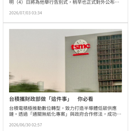
明（4）日將為他舉行告別式，稍早也正式對外公布公
祭流程。追思會上將由與他相識多年的58歲金鐘影帝游
2026/07/03 03:34
安順擔任引言人，兩人的深厚交情格外令人動容。宋亭
誼報導
台積攜財政部做「這件事」 你必看
台積電積極推動數位轉型，致力打造半導體低碳供應
鏈。透過「通關無紙化專案」與政府合作修法，成功讓
全國1,200家保稅業者受惠，每年減少177萬張用紙及
2026/06/30 02:57
1,700小時工時。此外，台積電導入電子物流指示器，