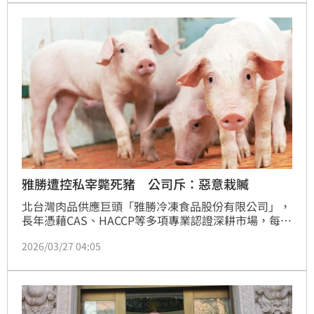
災難。
雅勝遭控私宰斃死豬 公司斥：惡意栽贓
北台灣肉品供應巨頭「雅勝冷凍食品股份有限公司」，
長年憑藉CAS、HACCP等多項專業認證深耕市場，每日
屠宰量高達數百頭，是國內各大賣場與家庭的重要供應
2026/03/27 04:05
商。然而，今（27日）該公司卻遭《CTWANT》爆
料，有知情人士指控，雅勝疑似為節省成本，違法在牛
肉內臟處理區宰殺運輸途中死亡的「斃死豬」，並稱現
場環境髒亂、以自來水灌入胸腔，引發社會對食安高度
關注。對此，雅勝公司第一時間嚴正聲明，痛斥相關指