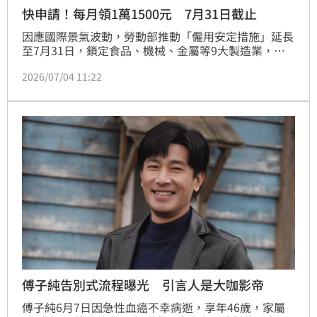
快申請！每月領1萬1500元 7月31日截止
因應國際景氣波動，勞動部推動「僱用安定措施」延長
至7月31日，鎖定食品、機械、金屬等9大製造業，協
助實施減班休息的企業穩定留才。勞工若協議減班休息
2026/07/04 11:22
達30日以上，最高可領取每月1萬1,500元薪資差額補
貼，若搭配再充電計畫，總補助最高達1萬6,300元。勞
動力發展署北分署強調，將由專人主動協助企業完成通
報與申請流程，確保勞工生活穩定，並鼓勵員工在減班
期間精進專業技能。此舉不僅協助企業度過景氣寒冬，
更透過政府資源介入，有效降低裁員風險，保障勞工權
益，相關行業從業人員可把握期限申請。
傅子純告別式流程曝光 引言人是大咖影帝
傅子純6月7日因急性血癌不幸病逝，享年46歲，家屬