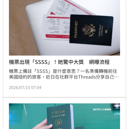
機票出現「SSSS」！她驚中大獎 網曝流程
機票上備註「SSSS」是什麼意思？一名準備轉機前往
美國紐約的旅客，近日在社群平台Threads分享自己的
搭機經歷，表示查看登機證時，發現上方印有
2026/07/15 07:04
「SSSS」代碼，讓他直呼第一次遇到就「中大獎」，
貼文曝光後，引發不少曾有相同經驗的網友留言討論。