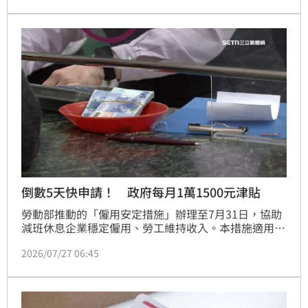
界參與作品從發想到完成的過程，希望重建品牌信任。
不過聲明曝光後，仍引發大批網友質疑，相關話題持續
延燒。
倒數5天快申請！ 政府每月1萬1500元津貼
勞動部推動的「僱用安定措施」辦理至7月31日，協助
減班休息企業穩定僱用、勞工維持收入。本措施適用於
9大製造業，勞工如與雇主協議減班休息達30日以上並
2026/07/27 06:45
完成通報，即可申請薪資差額補貼，按減班前後薪資差
額的70%計算，每月最高1萬1,500元，最長補助6個
月。此外，也可搭配「減班休息勞工再充電計畫」合併
請領訓練津貼，最高補助可達1萬6,300元。