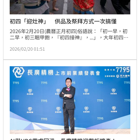
初四「迎灶神」 供品及祭拜方式一次搞懂
2026年2月20日(農曆正月初四)俗語說：「初一早，初
二早，初三睏甲飽，『初四接神』，...」，大年初四是
眾神重臨人間的日子，人稱「接神日」，有「送神早，
2026/02/20 01:51
接神晚。」的說法，也就是送神要一大清早，而接神在
下午也不遲，「接神」又稱「接財神」。