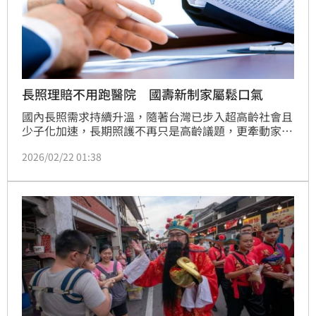
長照理賠不用跑醫院 國壽新制家屬鬆口氣
國內長照需求持續升溫，隨著台灣已步入超高齡社會且
少子化加速，長期照護不再只是高齡議題，更牽動家庭
支出與照護成本調配。為協助保戶減輕照護壓力與經濟
2026/02/22 01:38
負擔，國泰人壽宣布新增「長期照顧（長期看護）保險
金或長期照顧服務申領文件調整批註條款」（簡稱長照
批註條款），對於已連續給付4年長期照顧分期給付的
保戶，自第5年起僅需檢具生存文件與保險金申請書即
可申請理賠，免再開立診斷證明，適用35張提供長照分
期給付理賠商品，為業界最多，且適用範圍溯及既往，
新舊保戶均無需額外申請即可直接適用，協助保戶輕鬆
完成理賠。