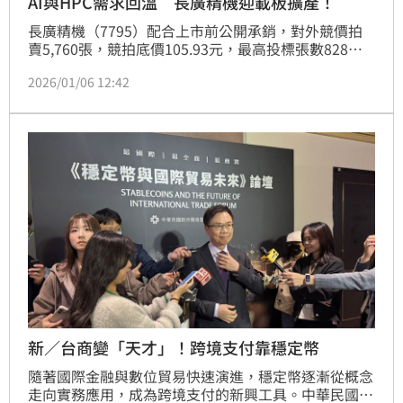
AI與HPC需求回溫 長廣精機迎載板擴產！
長廣精機（7795）配合上市前公開承銷，對外競價拍
賣5,760張，競拍底價105.93元，最高投標張數828
張，暫定承銷價125元。1月12日抽籤，預計1月16日掛
2026/01/06 12:42
牌。公司近年雖面臨ABF載板產業，去庫存與下游客戶
資本支出遞延影響，但受惠於高階機種占比提升，毛利
率仍維持在44%至45%高檔水準，展現高度抗景氣能
力。
新／台商變「天才」！跨境支付靠穩定幣
隨著國際金融與數位貿易快速演進，穩定幣逐漸從概念
走向實務應用，成為跨境支付的新興工具。中華民國對