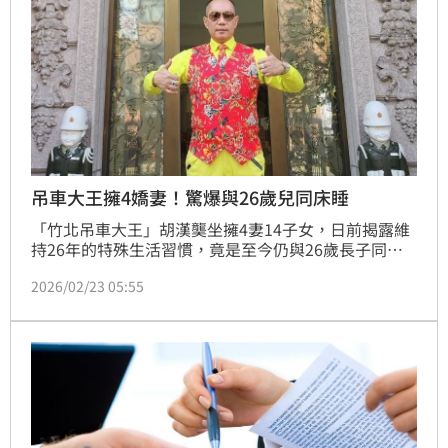
控全屬子
吊車大王擁4嬌妻！驚爆與26歲兒同床睡
「竹北吊車大王」胡漢龑坐擁4妻14子女，日前揭露維
持26年的特殊生活習慣，竟是至今仍與26歲長子同床
共枕，引發外界熱議。他因極疼愛長子，父子情深讓同
2026/02/23 05:55
眠作息延續至今，更笑稱兒子需待成家立業才能獨立就
寢。面對多位伴侶，胡漢龑也分享獨特的「房事標準作
業流程」，強調會先與妻子獨處後再返回長子身邊。談
及未來徵媳條件，他僅要求女方「脾氣好」，以保護個
性溫順的長子，並對長子未來交友外宿展現開明態度，
此番言論再度讓這位話題人物成為焦點。