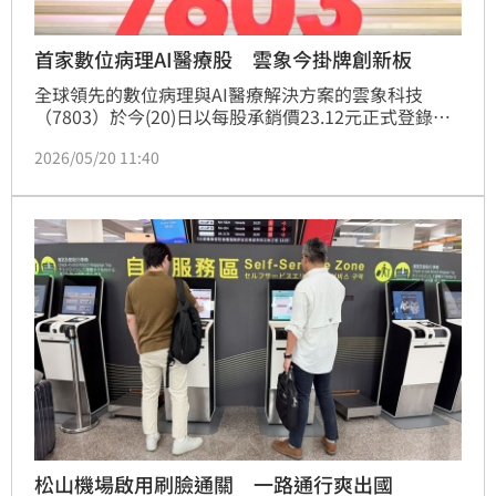
首家數位病理AI醫療股 雲象今掛牌創新板
全球領先的數位病理與AI醫療解決方案的雲象科技
（7803）於今(20)日以每股承銷價23.12元正式登錄創
新板掛牌交易。上市首日股價下跌0.3元，跌幅1.3%盤
2026/05/20 11:40
中價格22.8元。雲象科技為台灣資本市場首家數位病理
AI企業，兼具國際級研發水準及系統軟硬整合能力數位
病理解決方案供應商。
松山機場啟用刷臉通關 一路通行爽出國