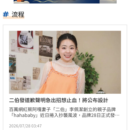
流程
二伯發道歉聲明急出招想止血！將公布設計
百萬網紅蔡阿嘎妻子「二伯」李佩潔創立的親子品牌
「hahababy」近日捲入抄襲風波，品牌28日正式發布
道歉聲明，除了坦承過去「未能完整保留設計與製作紀
2026/07/28 03:47
錄」，也宣布未來將透過影音內容公開設計流程，讓外