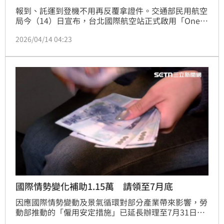
報到、託運到登機不用再反覆拿證件。交通部民用航空
局今（14）日宣布，台北國際航空站正式啟用「One 
ID」智慧旅運服務，旅客完成報到後，即可透過人臉辨
2026/04/14 04:23
識一路通關至登機，大幅縮短排隊時間。
國際情勢變化補助1.15萬 請領至7月底
因應國際情勢變動及景氣循環對部分產業帶來影響，勞
動部推動的「僱用安定措施」已延長辦理至7月31日，
協助減班休息企業穩定僱用、勞工維持收入。勞動力發