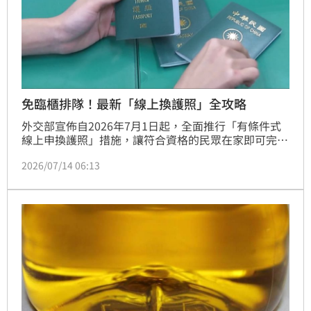
免臨櫃排隊！最新「線上換護照」全攻略
外交部宣佈自2026年7月1日起，全面推行「有條件式
線上申換護照」措施，讓符合資格的民眾在家即可完成
申請，大幅節省臨櫃排隊時間。申請人需為已設戶籍的
2026/07/14 06:13
成年人，且護照已逾期或效期不足一年，個人資料無變
更。申辦流程僅需準備自然人憑證登入系統、上傳符合
規格的照片並完成線上繳費，待系統通知後，親自攜帶
身分證至指定地點領取。此政策不適用於急件申請，且
領照時需本人親自前往。外交部提醒，常見退件主因多
為照片規格不符，建議申辦前詳閱電子檔案規範，確保
數位照片背景純白且非翻拍，以利審核順利通過，享受
更便捷的換照服務。