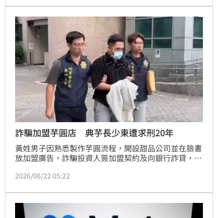
結合物聯網技術即時監控貨物溫濕度與震度，強化運輸
安全並預計年省1,800小時工時。台積電不僅提升物流
效能，更引領產業邁向永續發展，未來將持續開發行動
App，實現智慧化供應鏈管理。
詐騙加盟芋圓店 典芋長少東遭求刑20年
黃姓男子因熟悉製作芋圓流程，開設甜品公司並在臉書
放加盟廣告，詐騙投資人簽加盟契約及向銀行詐貸，士
林地檢署今天依加重詐欺等罪起訴黃男，並具體求處20
2026/06/22 05:22
年以上徒刑。