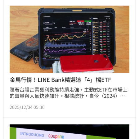
並無媒體發布所造成的誤解，另外則大多與F-16V新戰
機的專案相關，美方正對此密集協調。
金馬行情！LINE Bank精選這「4」檔ETF
隨著台股企業獲利動能持續走強，主動式ETF在市場上
的聲量與人氣快速飆升。根據統計，自今（2024）年5
月首檔台股主動式ETF問世以來，短短半年內整體受益
2025/12/04 05:30
人數已從零突破40萬人，顯見投資人對能靈活操作、貼
近市場趨勢的主動選股工具抱持高度期待。在這波年底
進場黃金期中，台新投信、復華投信、群益投信與第一
金投信相繼推出壓軸主動式台股ETF，搶攻2025金馬年
行情。