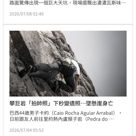
路面驚傳出現一個巨大天坑，現場還飄出濃濃瓦斯味，
引發關注；民進黨台北市議員許淑華說，會持續追蹤後
2026/07/08 02:40
續搶修進度與周邊安全情形，並要求相關單位徹查此次
工地施工是否確實符合規範，避免類似事件再次發生。
也提醒附近住戶與經過的朋友，請配合現場交管指示，
暫時避免靠近該路段，注意自身安全。
攀巨岩「拍帥照」下秒變遺照…墜懸崖身亡
巴西44歲男子卡約（Caio Rocha Aguiar Arrabal），
日前跟友人前往里約熱內盧猴子岩（Pedra do 
Macaco）登山；過程中，他試圖登上岩頂拍照，未
2026/07/04 05:52
料，卻不慎失足墜崖，當場身亡，原先的拍攝影片，卻