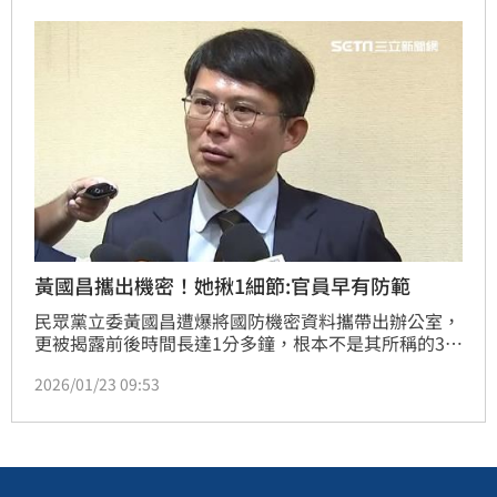
黃國昌攜出機密！她揪1細節:官員早有防範
民眾黨立委黃國昌遭爆將國防機密資料攜帶出辦公室，
更被揭露前後時間長達1分多鐘，根本不是其所稱的30
秒，且其中還有42秒的時間是監視器死角，讓外界擔憂
2026/01/23 09:53
有翻拍資料疑慮。對此，資深媒體人周玉蔻也驚覺，現
場的國防部官員其實早有防範。