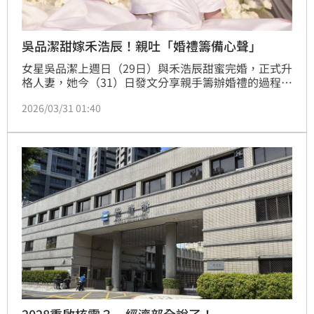
吳品潔甜嫁禾浩辰！親吐「婚禮籌備心聲」
女星吳品潔上週日（29日）與禾浩辰甜蜜完婚，正式升
格人妻，她今（31）日發文分享親手籌辦婚禮的過程與
心情，曝光夢幻婚紗與純白場景，坦言這場婚禮從主舞
2026/03/31 01:40
台開始就承載滿滿心意，幸福氛圍引發關注。趙浩雲。