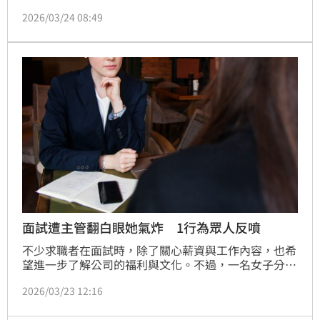
三個月才生產的依依，近日在社群中分享誤食藥物的驚
2026/03/24 08:49
險過程，當下納豆也被嚇壞。蔡佩伶報導
面試遭主管翻白眼她氣炸 1行為眾人反噴
不少求職者在面試時，除了關心薪資與工作內容，也希
望進一步了解公司的福利與文化。不過，一名女子分享
她面試月薪3萬8的工作經驗時，卻因面試過程不愉快，
2026/03/23 12:16
短短10分鐘就決定離開，貼文曝光後，掀起熱議。