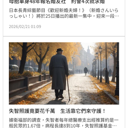
母胎單身48年報名婚友社 約會4次就求婚
日本長青綜藝節目《歡迎新婚夫婦！》（新婚さんいら
っしゃい！）將於25日播出的最新一集中，迎來一段令
人動容又充滿歡笑的勵志姻緣。一名來自愛媛縣宇和島
2026/02/21 01:09
市、現年52歲的柑橘農家第五代傳人，在48歲前完全
沒有戀愛經驗，卻因路邊一對恩愛的鴿子激發結婚動
力，進而透過婚友社認識現在37歲的妻子，甚至他是在
第4次約會就求婚，加上他大方分享人生初次告白、求
婚與初吻，純情表現連主持人藤井隆驚訝到多次「摔
椅」大笑。
失智照護竟要花千萬 生活靠它們來守護！
據衛福部的調查，失智者每年總醫療支出經推算約是一
般民眾的1.67倍，病程長達8到10年，失智照護基金可