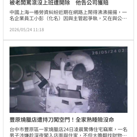
被老闆罵滾沒上班遭開除 他告公司獲賠
中國上海一樁勞資糾紛近期在網路上鬧得沸沸揚揚，一
名企業員工小彭（化名）因與主管起爭執，又在與公司
負責人協商過程中有所摩擦，當場被怒斥：「滾」，小
2026/05/24 11:18
彭也隨即離開公司，沒想到事後公司以「連續曠工」為
由解雇他，官司打到二審，法院才認定公司解雇違法，
須賠給小彭16萬人民幣（新台幣約74萬元）的賠償
金。
豐原燒臘店遭持刀闖空門！全家熟睡險沒命
台中市豐原區一家燒臘店24日凌晨驚傳住宅竊案，一名
男子涉嫌趁深夜闖入店面與住家，不但大膽翻找財物，