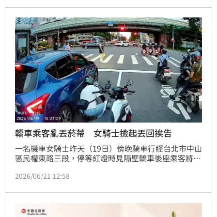
成為生前的最後畫面。
轎車乘客亂丟菸蒂 女騎士撿起丟回挨告
一名機車女騎士昨天（19日）傍晚騎車行經台北市中山
區民權東路三段，停等紅燈時見隔壁轎車後座乘客將菸
蒂丟出車外，女騎士不滿，便撿起菸蒂丟回該車副駕駛
2026/06/21 12:58
座內，事後，女騎士將過程影片上傳社群網路，引發眾
多網友討論，不過，該車副駕駛座男子則因無辜被菸蒂
燙傷，還被網友抨擊，怒告傷害及妨害名譽，警方已受
理偵辦。