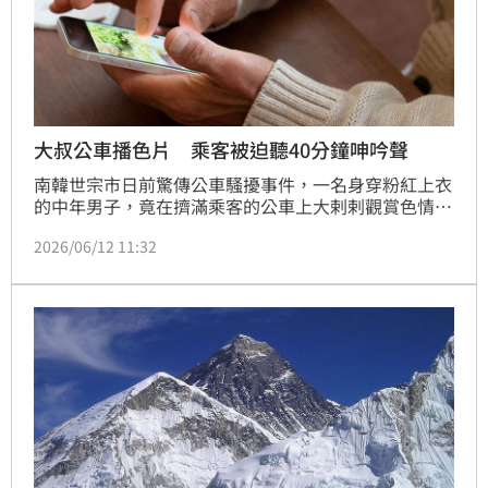
大叔公車播色片 乘客被迫聽40分鐘呻吟聲
南韓世宗市日前驚傳公車騷擾事件，一名身穿粉紅上衣
的中年男子，竟在擠滿乘客的公車上大剌剌觀賞色情影
片。最誇張的是他還將手機音量開到最大，陣陣限制級
2026/06/12 11:32
的音效在車廂內此起彼落，讓現場乘客瞬間陷入極度尷
尬的崩潰邊緣。