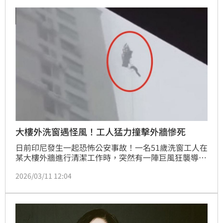
大樓外洗窗遇怪風！工人猛力撞擊外牆慘死
日前印尼發生一起恐怖公安事故！一名51歲洗窗工人在
某大樓外牆進行清潔工作時，突然有一陣巨風狂襲導致
他被拋飛，整個人被懸掛在高空中15分鐘之久，過程中
2026/03/11 12:04
巨風仍不斷吹襲，讓他猶如鐘擺般不斷撞擊大樓外牆，
最終因傷重不治。