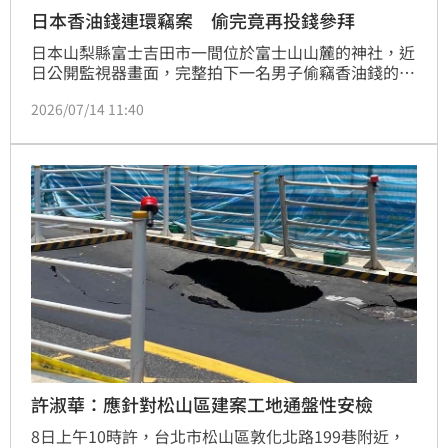
日本香油錢連環竊案 偷完竟再投錢參拜
日本山梨縣富士吉田市一間位於富士山山麓的神社，近
日公開監視器畫面，完整拍下一名男子偷竊香油錢的過
程。令人錯愕的是，男子得手後，竟將部分偷來的香油
2026/07/14 11:40
錢再放回賽錢箱，拍手參拜後才離開。
許淑華：應針對松山區建案工地通盤性安檢
8日上午10時許，台北市松山區敦化北路199巷附近，