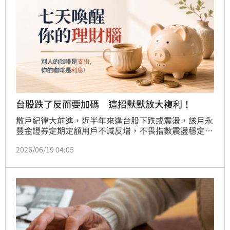
台股跌了反而要加碼 這招默默放大複利！
散戶紀律大前進，近半年來逢台股下跌或震盪，該月永
豐金證券定期定額用戶不減反增，不畏指數震盪穩定成
長。永豐金證券引內部數據指出，過去6個月來，散戶
2026/06/19 04:05
投資用戶紀律不斷優化，上漲時懂得參與行情，下跌時
也會透過定期定額克服人性弱點，顯著增加該月定期定
額台股人數與金額。