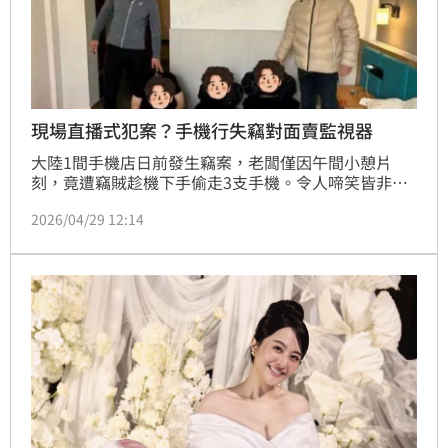
現場直播式犯案？手機行失竊對面賣監視器
大陸1間手機店日前發生竊案，老闆僅因午間小憩片
刻，竟遭竊賊趁機下手偷走3支手機。令人啼笑皆非的
是，遭手機店的對面剛好就是監控設備專賣店，其門口
2026/04/29 12:14
設置的高清攝影機，完整拍下3名嫌犯的作案過程。當
地警方迅速鎖定嫌犯，並於隔天將3人全數逮捕到案。