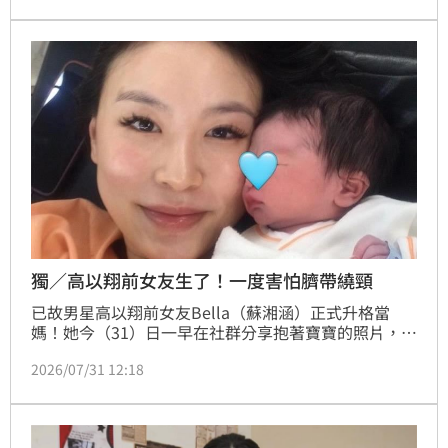
的規劃方式」，便在短短4個月內順利減掉3公斤體重。
獨／高以翔前女友生了！一度害怕臍帶繞頸
已故男星高以翔前女友Bella（蘇湘涵）正式升格當
媽！她今（31）日一早在社群分享抱著寶寶的照片，開
心寫下「Hello 小朋友」，並公開生產後第一次見到孩
2026/07/31 12:18
子的畫面，隨後接受《三立新聞網》獨家專訪，透露迎
來的是兒子，更曝光自然產僅花10分鐘的順利生產過
程，幸福心情藏不住。