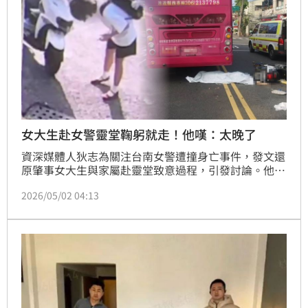
女大生赴女警靈堂鞠躬就走！他嘆：太晚了
資深媒體人狄志為關注台南女警遭撞身亡事件，發文還
原肇事女大生與家屬赴靈堂致意過程，引發討論。他指
出，家屬苦等4天，終於等到肇事女大生與父母現身，
2026/05/02 04:13
但整體過程卻讓家屬直言「感受不到誠意」，甚至女警
母親全程不願看對方一眼，氣氛相當凝重，他感嘆：
「有些傷，是一輩子的」。