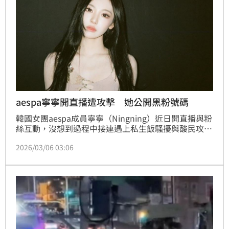
aespa寧寧開直播遭攻擊 她公開黑粉號碼
韓國女團aespa成員寧寧（Ningning）近日開直播與粉
絲互動，沒想到過程中接連遇上私生飯騷擾與酸民攻
擊，讓她罕見在鏡頭前動怒。直播期間不僅有人狂打她
2026/03/06 03:06
的私人電話，她還遭到留言嘲諷「素顏很醜」，寧寧當
場連續霸氣回擊，引發網路熱議。