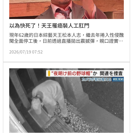
以為快死了！天王罹癌裝人工肛門
現年62歲的日本綜藝天王松本人志，繼去年捲入性侵醜
聞全面停工後，日前透過直播拋出震撼彈，親口證實罹
患大腸癌。他透露抗癌過程艱辛，經歷腫瘤切除手術
2026/07/19 07:52
後，目前必須裝設人工肛門維持排泄。儘管深受病痛折
磨，他仍不改幽默本色，自嘲將成為首位帶著人工肛門
復出的搞笑藝人。經紀公司隨後發布聲明證實，松本人
志手術順利並已出院休養，預計將於18日正式重返直播
節目，在挺過性醜聞與生死交關的病魔挑戰後，重拾主
持麥克風回歸螢光幕前，此消息一出引發外界高度關注
與熱議。