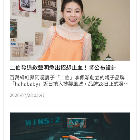
二伯發道歉聲明急出招想止血！將公布設計
百萬網紅蔡阿嘎妻子「二伯」李佩潔創立的親子品牌
「hahababy」近日捲入抄襲風波，品牌28日正式發布
道歉聲明，除了坦承過去「未能完整保留設計與製作紀
2026/07/28 03:47
錄」，也宣布未來將透過影音內容公開設計流程，讓外
界參與作品從發想到完成的過程，希望重建品牌信任。
不過聲明曝光後，仍引發大批網友質疑，相關話題持續
延燒。