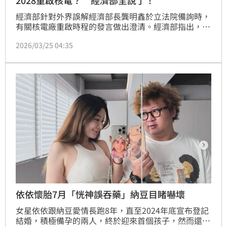
2028重啟核電？ 經濟部全說了！
經濟部針對外界誤解經濟部長龔明鑫於立法院備詢時，
有關核電廠重啟時程的發言做出澄清。經濟部指出，核
電再運轉程序為台電提交報告經經濟部核定後，需於
2026/03/25 04:35
18-24個月內完成自主安檢，再由核安會進行專業審
查。龔明鑫部長強調，其發言是指「2028年由核安會
進行自主安檢結果審查」，而非「2028年便重啟核
電」。經濟部重申，國家能源政策的討論與制定，府、
院及經濟部均有密切溝通，對於部長未能完整發言表達
遺憾。此澄清旨在釐清核電重啟的嚴謹評估流程，避免
不實解讀。
依依懷胎7月「恍神誤吞藥」納豆目睹嚇壞
女星依依跟納豆愛情長跑8年，直至2024年底宣布登記
結婚，積極備孕的兩人，終於迎來首個孩子，然而還有