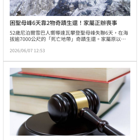
困聖母峰6天靠2物奇蹟生還！家屬正辦喪事
52歲尼泊爾雪巴人嚮導達瓦攀登聖母峰失聯6天，在海
拔逾7000公尺的「死亡地帶」奇蹟生還。家屬原以為
他已罹難並著手辦理喪事，沒想到達瓦靠著啃食冰塊與
2026/06/07 12:53
口袋僅存的巧克力苦撐，更在摔入冰川裂縫後，幸運藉
由雪崩積雪爬出深淵，最終被淨山隊在冰瀑區發現獲
救。這場驚心動魄的死裡逃生，展現了人類極限的生存
意志，也成為聖母峰史上的奇蹟，令家屬既震驚又欣
慰。