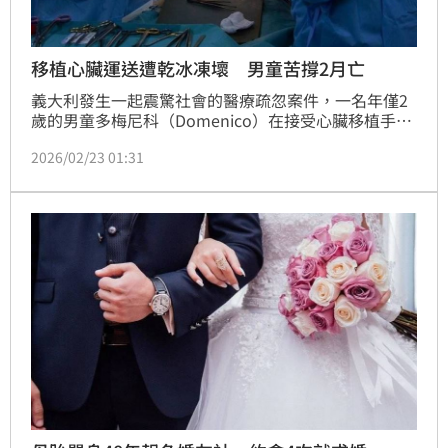
移植心臟運送遭乾冰凍壞 男童苦撐2月亡
義大利發生一起震驚社會的醫療疏忽案件，一名年僅2
歲的男童多梅尼科（Domenico）在接受心臟移植手術
後，因獲贈的器官在運送過程中遭乾冰直接接觸而「凍
2026/02/23 01:31
傷」壞死，經過近2個月的全力搶救，最終仍不幸於當
地時間21日宣告不治。這起悲劇引發義大利全國公憤，
檢方已正式對參與運送與醫療過程的6名醫護人員展開
調查，以釐清事發責任。