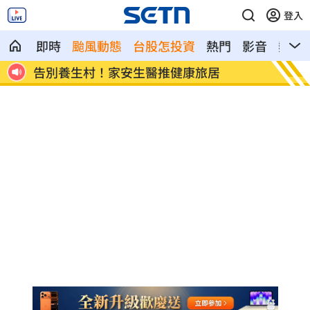
登入
即時
颱風動態
台股怎投資
熱門
影音
熱搜
高市早苗勘災掀論戰 官邸駁只待3分鐘
中聯油