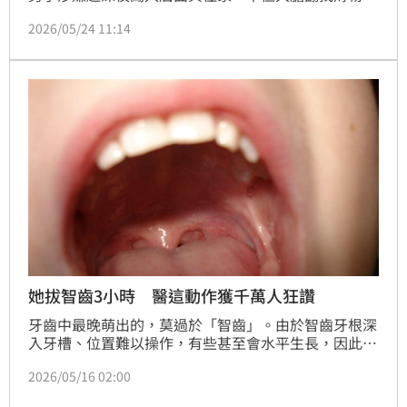
甚至手持刀械一路摸上三樓主臥室行竊，當時屋主一家
2026/05/24 11:14
人全都還在熟睡中，整起過程全被監視器拍下，讓屋主
事後查看畫面時嚇出一身冷汗，直呼「如果當下醒來發
生衝突，後果真的不敢想像！」
她拔智齒3小時 醫這動作獲千萬人狂讚
牙齒中最晚萌出的，莫過於「智齒」。由於智齒牙根深
入牙槽、位置難以操作，有些甚至會水平生長，因此拔
除難度相當高。幸運的人可能一輩子都不會長智齒，但
2026/05/16 02:00
若真的長出來，拔牙後麻醉退去的疼痛，往往令人苦不
堪言。一名女網友近日分享，自己到診所拔智齒，沒想