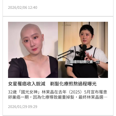
能需準備280萬元到960萬元，你準備了多少？南山人
2026/02/06 12:40
壽不斷因應國人長照缺口推出新商品與服務，讓保戶可
依財務預算、預期未來的長照需求，找到符合自身需求
的保單；且可隨年齡及收入增加，調整長照保障額度，
期待能用商業保險強化長照防禦網，提升國人百歲人生
的品質。
女星罹癌收入銳減 剃髮化療煎熬過程曝光
32歲「國光女神」林茉晶在去年（2025）5月宣布罹患
卵巢癌一期，因為化療導致嚴重掉髮，最終林茉晶選擇
剃掉一頭長髮，她近日也在節目中分享抗癌的過程，坦
2026/01/29 09:29
言因為生病導致收入減少約5倍左右。蔡佩伶報導