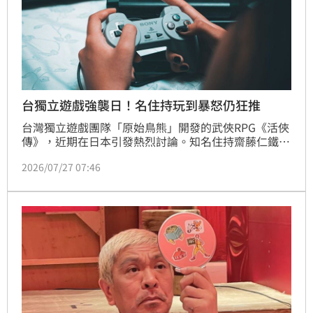
台獨立遊戲強襲日！名住持玩到暴怒仍狂推
台灣獨立遊戲團隊「原始鳥熊」開發的武俠RPG《活俠
傳》，近期在日本引發熱烈討論。知名住持齋藤仁鐵
（蟬丸P）在社群平台分享遊玩血淚史，自曝苦熬20小
2026/07/27 07:46
時卻慘遭壞結局，對遊戲中嚴苛的數值機制感到崩潰暴
怒，直呼過程讓人又愛又恨。該作以龐大文本量與高難
度養成著稱，玩家扮演無主角光環的「外姓弟子」在江
湖求生。儘管體驗過程折磨，齋藤仁鐵仍盛讚其劇本精
彩，是值得細細品味的神作。目前《活俠傳》在Steam
平台已累積超過萬則評論，好評不斷，更因其獨特武俠
魅力，在國際間掀起一波口碑狂潮，成為近期備受矚目
的獨立遊戲名作。