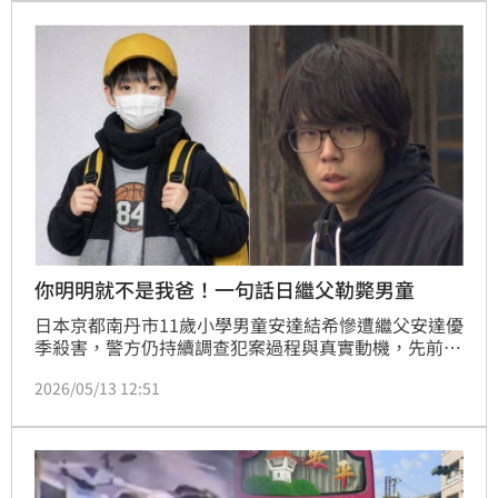
到手術時間比預期多出整整2小時，事後牙醫甚至堅持
不收費，理由曝光後讓大批網友驚訝不已。
你明明就不是我爸！一句話日繼父勒斃男童
日本京都南丹市11歲小學男童安達結希慘遭繼父安達優
季殺害，警方仍持續調查犯案過程與真實動機，先前曾
有媒體爆出，這對繼父子關係不睦，時常吵架，《週刊
2026/05/13 12:51
文春》今（12日）更指出，疑似因為結希脫口說出「你
明明就不是我的親生爸爸」，才引爆了優季的怒火，憤
而將他帶到附近一處公廁勒斃並棄屍。