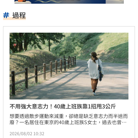
過程
不用強大意志力！40歲上班族靠1招甩3公斤
想要透過散步運動來減重，卻總是缺乏意志力而半途而
廢？一名居住在東京的40歲上班族S女士，過去也曾面
臨散步習慣難以持久的困境。然而，S女士並沒有刻意
2026/08/02 10:32
延長運動時間或增加每日步數，僅僅改變了「散步路線