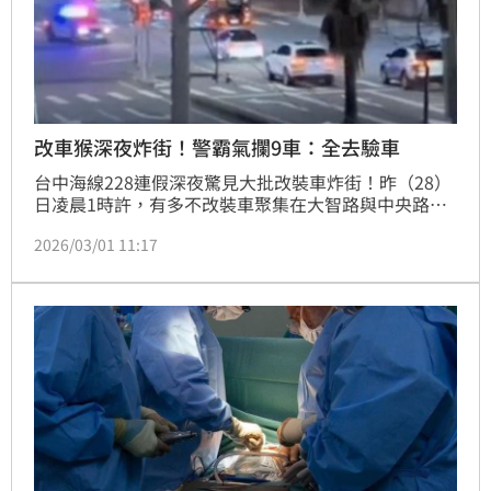
改車猴深夜炸街！警霸氣攔9車：全去驗車
台中海線228連假深夜驚見大批改裝車炸街！昨（28）
日凌晨1時許，有多不改裝車聚集在大智路與中央路二
段附近，過程中不斷拉轉速擾人清夢，警方獲報趕抵時
2026/03/01 11:17
現場人車早已鳥獸散，後續經沿線調閱監發現共計有9
部噪音車行駛，但由於無動態違規及競速情形，只能函
請監理站針對改裝部分必要時召回檢驗。