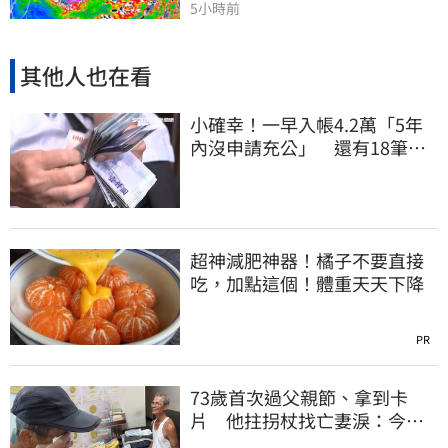
5小時前
其他人也在看
小確幸！一早入帳4.2萬「5年
內沒申請充公」 還有18筆錢
連發到8月底
超神減肥神器！橘子不要直接
吃，加點這個！體重天天下降
PR
73歲首次過父親節、拿到卡
片 他拄拐杖找亡妻淚：今天
好多人來幫我慶祝