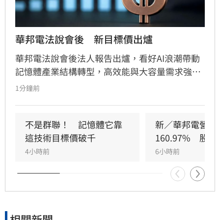
華邦電法說會後　新目標價出爐
華邦電法說會後法人報告出爐，看好AI浪潮帶動
記憶體產業結構轉型，高效能與大容量需求強
勁，推升DRAM與Flash報價持續走揚。華邦電第
1分鐘前
2季獲利亮眼，毛利率衝上66.25%，每股純益達
5.40元。此外，矽電容產能滿載成為新成長引
擎，公司並大幅調升2026年資本支出至395億
不是群聯！　記憶體它靠
新／華邦電營收
元，全力衝刺高雄廠擴產與先進製程。法人分析
這技術目標價破千
160.97%　股
指出，隨AI需求爆發，2027年記憶體供需缺口將
4小時前
6小時前
擴大，華邦電中長線營運看俏，兩家本土券商分
別給予200元及275元目標價，市場對其獲利爆發
力寄予厚望。提醒投資人，投資股票具備風險，
應審慎評估市場波動並自行承擔決策結果。
相關新聞