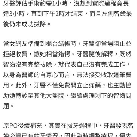
牙醫評估手術約需1小時，沒想到實際
過程
竟長
達3小時，直到下午2時才結束，而且左側智齒最
後仍未成功拔除。
當女網友準備到櫃台結帳時，牙醫卻當場阻止並
拒絕收費，讓她相當錯愕。牙醫隨後解釋，既然
智齒沒有完整拔除，就代表自己沒有完成工作，
以身為醫師的自尊心而言，無法接受收取這筆費
用。此外，牙醫不僅免費開立止痛藥，也主動協
助她轉診至其他大醫院，繼續處理剩下的智齒問
題。
原PO後續補充，其實在拔牙過程中，牙醫發現智
齒旁邊已有蛀牙情況，因此臨時調整療程，優先