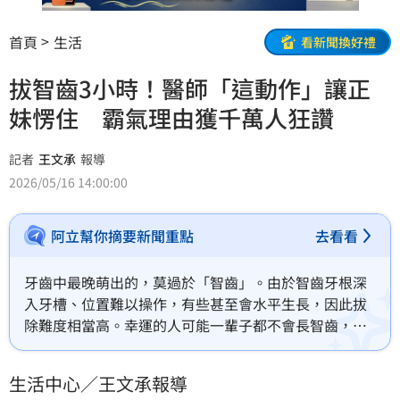
首頁
生活
看新聞換好禮
拔智齒3小時！醫師「這動作」讓正
妹愣住 霸氣理由獲千萬人狂讚
記者
王文承
報導
2026/05/16 14:00:00
阿立幫你摘要新聞重點
去看看
牙齒中最晚萌出的，莫過於「智齒」。由於智齒牙根深
入牙槽、位置難以操作，有些甚至會水平生長，因此拔
除難度相當高。幸運的人可能一輩子都不會長智齒，但
若真的長出來，拔牙後麻醉退去的疼痛，往往令人苦不
堪言。一名女網友近日分享，自己到診所拔智齒，沒想
生活中心／王文承報導
到手術時間比預期多出整整2小時，事後牙醫甚至堅持不