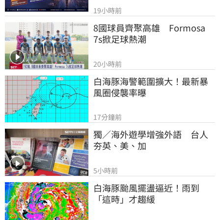
19小時前
8國球員齊聚高雄　Formosa 
7s掀足球熱潮
20小時前
白海豚海警範圍擴大！最新暴
風圈侵襲率曝
17分鐘前
獨／海外遊學增強外語　台人
夯英、美、加
5小時前
白海豚颱風擺盪逼近！雨到
「這時」才趨緩