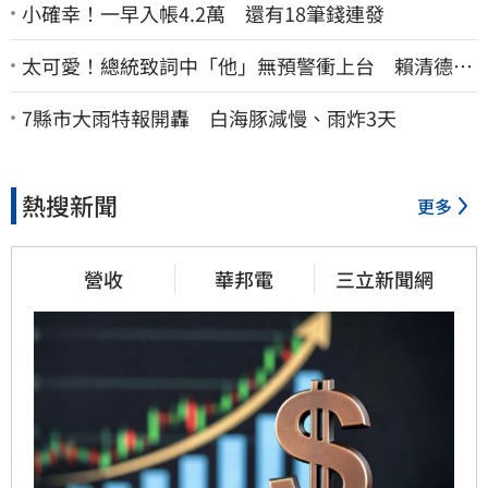
小確幸！一早入帳4.2萬 還有18筆錢連發
太可愛！總統致詞中「他」無預警衝上台 賴清德笑
喊：卸任再交棒給你
7縣市大雨特報開轟 白海豚減慢、雨炸3天
熱搜新聞
更多
營收
華邦電
三立新聞網