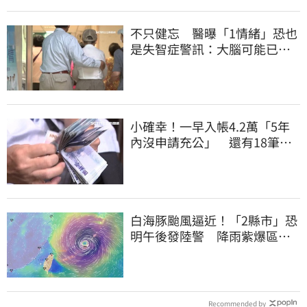
不只健忘 醫曝「1情緒」恐也
是失智症警訊：大腦可能已發
炎
小確幸！一早入帳4.2萬「5年
內沒申請充公」 還有18筆錢
連發到8月底
白海豚颱風逼近！「2縣市」恐
明午後發陸警 降雨紫爆區域
曝光
Recommended by