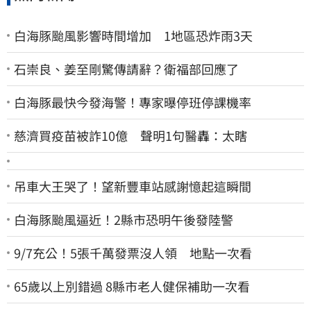
白海豚颱風影響時間增加 1地區恐炸雨3天
石崇良、姜至剛驚傳請辭？衛福部回應了
白海豚最快今發海警！專家曝停班停課機率
慈濟買疫苗被詐10億 聲明1句醫轟：太瞎
吊車大王哭了！望新豐車站感謝憶起這瞬間
白海豚颱風逼近！2縣市恐明午後發陸警
9/7充公！5張千萬發票沒人領 地點一次看
65歲以上別錯過 8縣市老人健保補助一次看