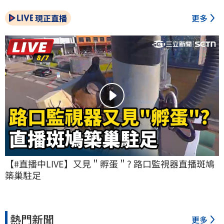
現正直播
更多
【#直播中LIVE】又見＂孵蛋＂? 路口監視器直播斑鳩
築巢駐足
熱門新聞
更多