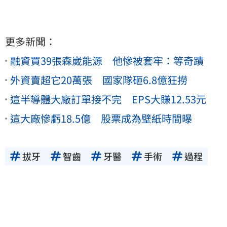
更多新聞：
融資買39張森崴能源 他慘被套牢：等奇蹟
外資賣超它20萬張 國家隊砸6.8億狂撈
這半導體大廠訂單接不完 EPS大賺12.53元
這大廠慘虧18.5億 股票成為壁紙時間曝
拔牙
智齒
牙醫
手術
過程