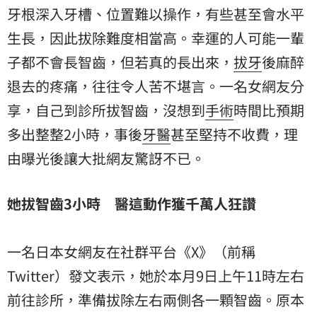
牙根深入牙槽、位置難以操作，有些甚至會水平
生長，因此拔除難度相當高。幸運的人可能一輩
子都不會長智齒，但若真的長出來，
拔牙
後麻醉
退去的疼痛，往往令人苦不堪言。一名女網友分
享，自己到診所拔智齒，沒想到
手術
時間比預期
多出整整2小時，事後
牙醫
甚至堅持不收費，理
由曝光後讓大批網友驚訝不已。
她拔智齒3小時 醫這動作獲千萬人狂讚
一名日本女網友在社群平台《X》（前稱
Twitter）發文表示，她於本月9日上午11時左右
前往診所，準備拔除左右兩側各一顆智齒。原本