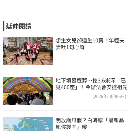
延伸閱讀
想生女兒卻連生10寶！年輕夫
妻吐1句心聲
地下墳墓遷葬…挖3.6米深「已
見400座」！今辦法會安撫祖先
(2026年08月06日)
明放颱風假？白海豚「最新暴
風侵襲率」曝