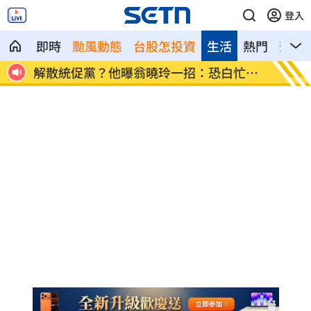
登入
即時
颱風動態
台股怎投資
生活
熱門
影音
歲
解散統促黨？他曝翁曉玲一招：恐白忙一
疫苗真
場
聲