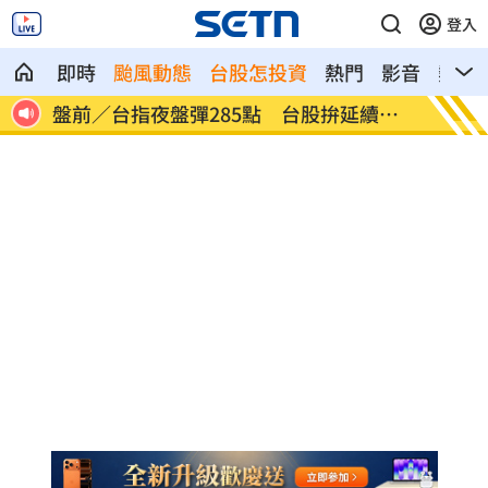
登入
即時
颱風動態
台股怎投資
熱門
影音
熱搜
續反
美股多收黑！道瓊跌464點 費半小漲39
今迎立
點