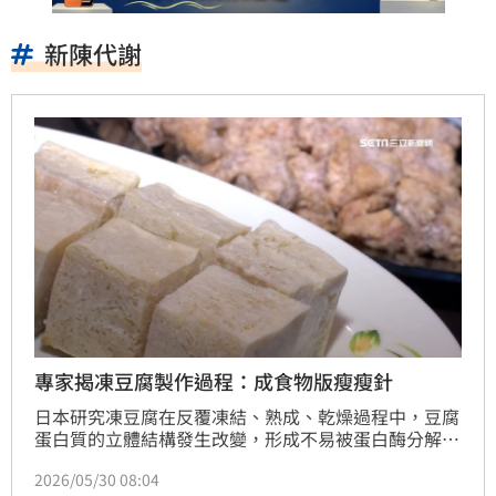
新陳代謝
專家揭凍豆腐製作過程：成食物版瘦瘦針
日本研究凍豆腐在反覆凍結、熟成、乾燥過程中，豆腐
蛋白質的立體結構發生改變，形成不易被蛋白酶分解的
抗性蛋白質，含量遠高於一般豆腐。專家指出，凍豆腐
2026/05/30 08:04
的蛋白質能讓腸道菌自然分泌 GLP-1，可以抑制肥胖，