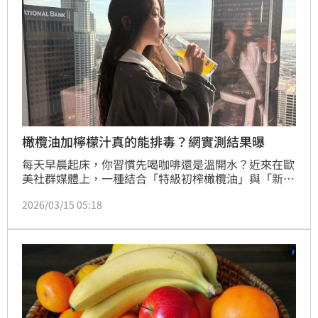
橄欖油加檸檬汁真的能排毒？網實測結果曝
每天早晨起床，你習慣先喝咖啡還是溫開水？近來在歐
美社群媒體上，一種結合「特級初榨橄欖油」與「新鮮
檸檬汁」的晨飲法引發熱議。許多名模與營養部落客紛
2026/03/15 05:18
紛實測，宣稱連續飲用後不僅肌膚亮度提升、消化變順
暢，連早起容易腹脹的困擾也消失了。這杯被譽為「液
態黃金」的排毒組合，究竟背後有什麼營養科學？