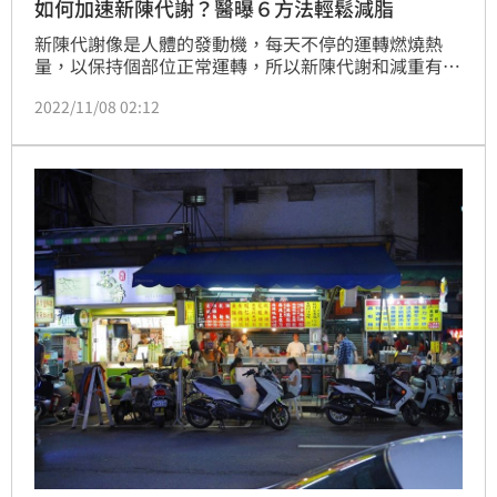
如何加速新陳代謝？醫曝６方法輕鬆減脂
新陳代謝像是人體的發動機，每天不停的運轉燃燒熱
量，以保持個部位正常運轉，所以新陳代謝和減重有很
大的關係。而年齡、體重、飲食習慣都會影響新陳代謝
2022/11/08 02:12
的狀況，以下推薦六種方法，可以加速新陳代謝，輕鬆
減掉更多的脂肪。