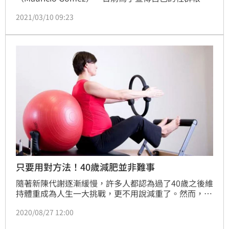
戶，勇敢地將社群的QR code刺在脖子後方，只要拿起
2021/03/10 09:23
手機掃描，就會連到他的個人頁面。沒想到事隔僅一個
月卻發生悲劇了，因為當他的好友再次掃描QR code
時，卻發現連結已經失效，讓他欲哭無淚。
只要用對方法！40歲減肥並非難事
隨著新陳代謝逐漸緩慢，許多人都認為過了40歲之後維
持體重成為人生一大挑戰，更不用說減重了。然而，只
要用對策略，想要達到理想體態並非不可能，甚至還可
2020/08/27 12:00
以同時改善整體健康狀況。沒錯，只要用對方法！