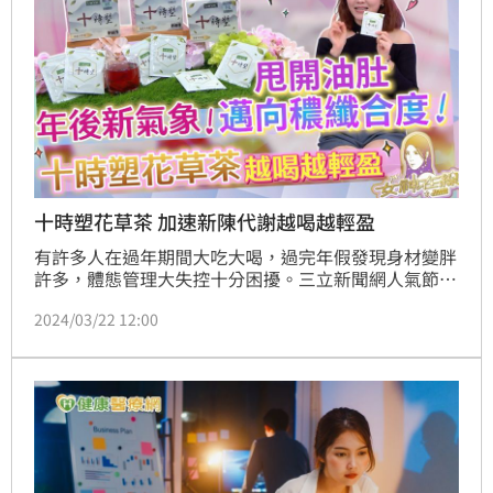
十時塑花草茶 加速新陳代謝越喝越輕盈
有許多人在過年期間大吃大喝，過完年假發現身材變胖
許多，體態管理大失控十分困擾。三立新聞網人氣節目
《女神在線》就要介紹「十時塑花草茶」，它含有藥草
2024/03/22 12:00
之王-紫花苜蓿，能夠激發FG SO體素，加速身體新陳
代謝，讓你甩開肥油，越喝越輕盈！