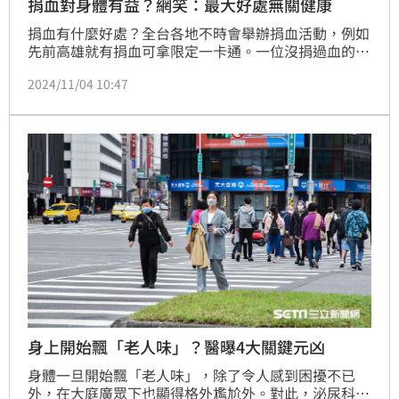
捐血對身體有益？網笑：最大好處無關健康
捐血有什麼好處？全台各地不時會舉辦捐血活動，例如
先前高雄就有捐血可拿限定一卡通。一位沒捐過血的網
友好奇，捐血是否對身體有好處？不少有捐血經歷的人
2024/11/04 10:47
看到，紛紛笑稱，捐血最大的好處就是拿贈品，例如禮
券等；也有人認真回應，捐血能夠促進新陳代謝。
身上開始飄「老人味」？醫曝4大關鍵元凶
身體一旦開始飄「老人味」，除了令人感到困擾不已
外，在大庭廣眾下也顯得格外尷尬外。對此，泌尿科醫