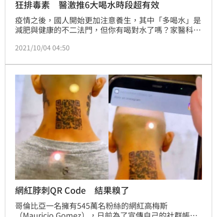
狂排毒素 醫激推6大喝水時段超有效
疫情之後，國人開始更加注意養生，其中「多喝水」是
減肥與健康的不二法門，但你有喝對水了嗎？家醫科醫
師蕭伶茲在臉書粉絲專頁《好日子診所》發文，表示人
2021/10/04 04:50
一天至少要攝取2000CC以上，或是「每公斤體重
×30CC」才能達到足夠的水分攝取，但要什麼時候喝
才是最正確的呢？以下記好6個時段。
網紅脖刺QR Code 結果糗了
哥倫比亞一名擁有545萬名粉絲的網紅高梅斯
（Mauricio Gomez），日前為了宣傳自己的社群帳