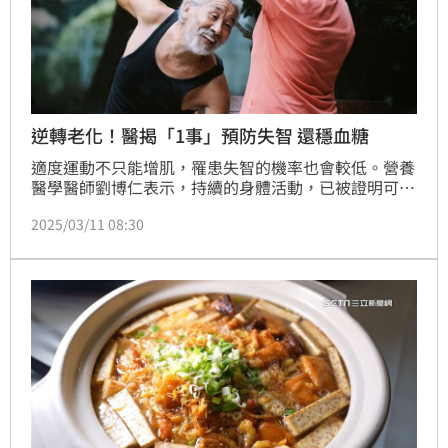
逆轉老化！醫揭「1事」預防失智 還穩血糖
適度運動不只能增肌，罹患失智的機率也會較低。營養
醫學醫師劉博仁表示，持續的身體活動，已被證明可對
整體健康產生積極影響，好處包括促進心血管健康、提
2025/03/11 08:30
升肌肉質量、增強骨密度、促進關節健康、維持新陳代
謝、強化免疫系統功能，還可以保持心理健康、提高睡
眠品質。