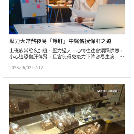
壓力大常熬夜易「爆肝」中醫傳授保肝之道
上班族常熬夜加班、壓力過大，心情往往會煩躁憤怒，
小心這恐傷肝傷腎，且會使得免疫力下降容易生病！因
此，工作繁重、生活緊張的上班族要如何保肝健體呢？
2023/06/02 07:12
研究肝臟很深入的中醫師李深浦說明，肝就像是人體的
將軍，平日要保持睡眠充足、避免冰飲，肝的氣血充
足，思慮敏捷有新意，衝刺事業才會更有勁。