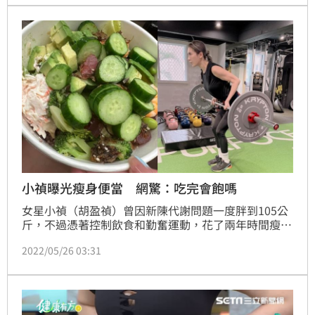
小禎曝光瘦身便當 網驚：吃完會飽嗎
女星小禎（胡盈禎）曾因新陳代謝問題一度胖到105公
斤，不過憑著控制飲食和勤奮運動，花了兩年時間瘦到
55公斤，體脂更降至14.8，至今都沒有復胖。而小禎近
2022/05/26 03:31
日也在社群平台分享自己平常的便當菜色，不少網友看
了都直呼「超自律」。