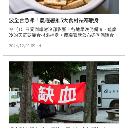
波全台急凍！農糧署推5大食材祛寒暖身
今（1）日受到輻射冷卻影響，各地早晚仍偏冷，這麼
冷的天氣要靠食材來補身，農糧署就公布冬季保暖食材
指南，建議民眾挑選台灣當季5大食材，其中薑在加熱
2024/12/01 09:44
後會產生薑烯酚，能促進新陳代謝，不論是磨泥拌麵線
或搭配奶茶都相當適合。另外，富含營養的黑豆、黑芝
麻、桂圓及山藥也都是冬令時節養生好選擇。