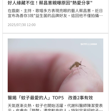
好人緣藏不住！蔡昌憲親曝原因"熱愛分享"
在戲劇、主持、歌唱多方表現亮眼的藝人蔡昌憲，近日
宣布為善存3效*益生菌的品牌好友。這回他不僅拍攝全
新廣告，還親自跳起洗腦神曲「咕嚕咕嚕舞」，輕快的
2025/07/30 12:00
節奏搭配簡單易學的舞步，引發關注。
醫揭「蚊子最愛的人」TOP5 改善2事有效
天氣逐漸炎熱，蚊子也開始活躍，代謝科醫師陳潔雯表
示，皮膚中「羧酸」濃度較高的人，特別容易招蚊子叮