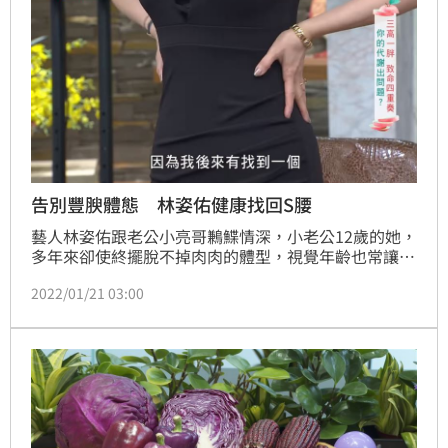
告別豐腴體態 林姿佑健康找回S腰
藝人林姿佑跟老公小亮哥鶼鰈情深，小老公12歲的她，
多年來卻使終擺脫不掉肉肉的體型，視覺年齡也常讓人
誤認兩人同齡，讓她自信全失。近日在三立《健康有
2022/01/21 03:00
方》節目亮相的林姿佑，窈窕的身型讓人眼睛為之一
亮，看起來更自信年輕。她在節目中透露歐美風靡15年
的健康窈窕密技，使用「L112芙媚琳德國卡油錠」來
促進新陳代謝，配合飲食的調整，成為熟女健康享受的
典範。