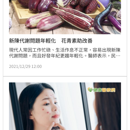
新陳代謝問題年輕化 花青素助改善
現代人常因工作忙碌、生活作息不正常，容易出現新陳
代謝問題，而且好發年紀更趨年輕化。醫師表示，民眾
可透過「新陳代謝健康光譜」7要點，快速自我檢視，
2021/12/29 12:00
隨時注意身體狀態；營養師也建議，可透過日常飲食來
攝取營養成份，補充維生素B群和花青素，有助促進新
陳代謝！