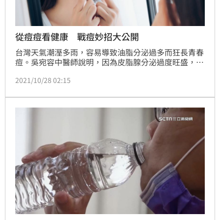
從痘痘看健康 戰痘妙招大公開
台灣天氣潮溼多雨，容易導致油脂分泌過多而狂長青春
痘。吳宛容中醫師說明，因為皮脂腺分泌過度旺盛，空
氣骯髒導致毛囊處的角質堆積阻塞，或雄性荷爾蒙分泌
2021/10/28 02:15
過度、促進皮脂腺發育所致。部份女性在月經前痘痘容
易惡化，可能與黃體激素（progesterone）有關，所
以內分泌不穩定也是青春痘最惱人的地方，造成月經時
痘痘狂冒。