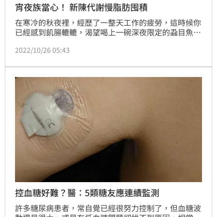
宵夜族當心！ 新陳代謝慢脂肪囤積
在寒冷的秋夜裡，經歷了一整天工作的疲勞，這時候你
已經感到飢腸轆轆，渴望喝上一碗深夜限定的蝨目魚
湯、麻油鷄，或是海鮮粥，一解整日的勞累。台灣有許
2022/10/26 05:43
多在地美食，無論多晚都有熱騰騰的美食可以填飽肚
子，讓嘴饞的夜貓族絕對不會空手而歸。但哈佛大學卻
有一項研究表明，吃宵夜會減緩新陳代謝，讓你第二天
感到更飢餓，從而增加肥胖風險。
控血糖好難？醫：5類糖友應連續監測
許多糖尿病患者，常自覺已經很努力控制了，但血糖波