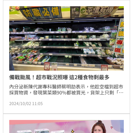
備戰颱風！超市戰況照曝 這2種食物剩最多
內分泌新陳代謝專科醫師蔡明劼表示，他趁空檔到超市
採買物資，發現葉菜類90%都被買光，貨架上只剩「菇
類、根莖類」，藉此教導民眾如何區分蔬菜和澱粉類食
2024/10/02 11:05
物。