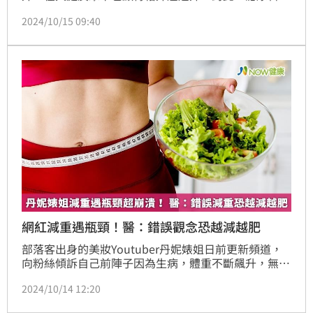
師施冠偉指出，散發出「老人味」可能與4種原因有
2024/10/15 09:40
關，包括新陳代謝變差、洗澡頻率變降低等。同時也分
享了解決之道，提供給有相關困擾的人參考。
網紅減重遇瓶頸！醫：錯誤觀念恐越減越肥
部落客出身的美妝Youtuber丹妮婊姐日前更新頻道，
向粉絲傾訴自己前陣子因為生病，體重不斷飆升，無論
嘗試了什麼樣的減重方式都無法如願控制體重，最後選
2024/10/14 12:20
擇就醫檢查，發現自己身體出狀況，也因此導致減重出
現瓶頸。