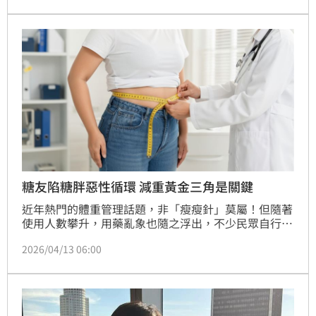
堪稱食物版瘦瘦針。
糖友陷糖胖惡性循環 減重黃金三角是關鍵
近年熱門的體重管理話題，非「瘦瘦針」莫屬！但隨著
使用人數攀升，用藥亂象也隨之浮出，不少民眾自行購
買、未經醫師處方評估自行施打，造成頭暈、嘔吐、胃
2026/04/13 06:00
脹不適等症狀，引發用藥安全與健康危機。究竟瘦瘦針
是什麼？治療使用又有哪些要點應注意呢？