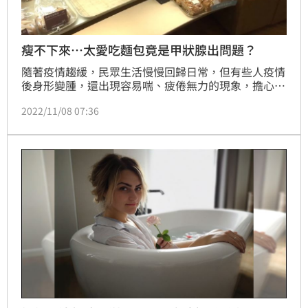
瘦不下來…太愛吃麵包竟是甲狀腺出問題？
隨著疫情趨緩，民眾生活慢慢回歸日常，但有些人疫情
後身形變腫，還出現容易喘、疲倦無力的現象，擔心是
長新冠後遺症，到診間檢查後，才發現是甲狀腺低下的
2022/11/08 07:36
問題。