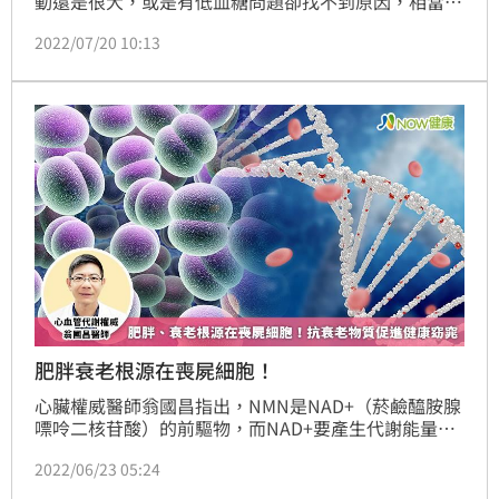
動還是很大，或是有低血糖問題卻找不到原因，相當困
擾，書田診所新陳代謝科主任洪建德表示，家裡即使有
2022/07/20 10:13
血糖機，但由於使用上多是飯前飯後血糖的配對，是單
點檢測無法顯示全天的血糖變化，看不到磨粉狀澱粉做
成食物的影響，也看不到在半夜或清晨經常會發生的嚴
重低血糖，因此建議血糖控制不佳又不知該如何調整的
患者，可考慮使用「連續血糖監測儀」，找到造成血糖
(記者：黃仲丘)
肥胖衰老根源在喪屍細胞！
心臟權威醫師翁國昌指出，NMN是NAD+（菸鹼醯胺腺
嘌呤二核苷酸）的前驅物，而NAD+要產生代謝能量必
須透過SIRT，才能產生真正作用到粒線體，進而燃燒
2022/06/23 05:24
脂肪，達到塑身減重、抗老化的作用。