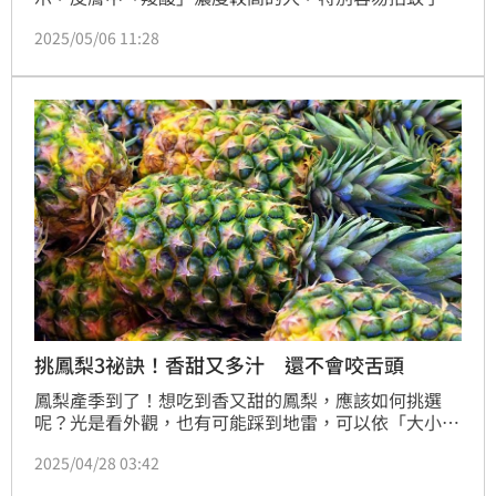
咬，她也分享蚊子最愛咬5種人，包括新陳代謝快、容
2025/05/06 11:28
易流汗、皮膚菌叢豐富、懷孕及愛運動的人，因此維持
皮膚清潔、均衡飲食相當重要。
挑鳳梨3祕訣！香甜又多汁 還不會咬舌頭
鳳梨產季到了！想吃到香又甜的鳳梨，應該如何挑選
呢？光是看外觀，也有可能踩到地雷，可以依「大小、
色澤、香味及聲音」做判斷，另外，不少人吃鳳梨會出
2025/04/28 03:42
現咬舌頭的狀況，台北農產運銷股份有限公司分享「不
咬嘴」的祕訣，例如嘗試抹鹽，或是切鳳梨時，保持刀