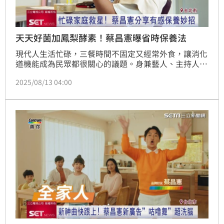
天天好菌加鳳梨酵素！蔡昌憲曝省時保養法
現代人生活忙碌，三餐時間不固定又經常外食，讓消化
道機能成為民眾都很關心的議題。身兼藝人、主持人與
爸爸多重身分的蔡昌憲，近日就分享自己與家人日常保
2025/08/13 04:00
養的秘訣，也是自己吃了有感的保健品「善存3效+益生
菌」，產品幫助消化順暢，促進新陳代謝、好體質+，
三效+合一，分享給外食族與銀髮族，照顧好消化道機
能。