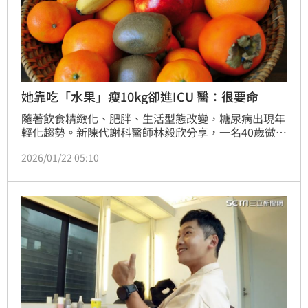
她靠吃「水果」瘦10kg卻進ICU 醫：很要命
隨著飲食精緻化、肥胖、生活型態改變，糖尿病出現年
輕化趨勢。新陳代謝科醫師林毅欣分享，一名40歲微胖
女子為了減肥，早餐、午餐幾乎只吃水果，1個月內成
2026/01/22 05:10
功甩肉10公斤，但身體狀況卻急速惡化，就醫檢查發現
血糖飆破600mg/dL，確診糖尿病急性重症「酮酸中
毒」，緊急送進加護病房。