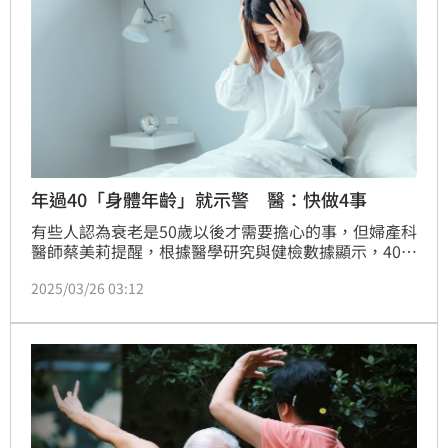
年過40「身體年齡」就示警 醫：快做4事
有些人認為衰老是50歲以後才需要擔心的事，但婦產科
醫師蔡美莉提醒，根據醫學研究與健檢數據顯示，40歲
就是健康的分水嶺，女性進入40歲後新陳代謝率開始下
2025/03/26 03:12
降，並伴隨雌激素減少、荷爾蒙失衡，影響範圍涵蓋骨
骼、心血管、皮膚彈性，甚至情緒穩定。應從40歲開始
關注身體變化，透過營養、運動、睡眠，以及定期檢查
4件事，可掌握健康關鍵，幫助延緩身體機能老化。
（記者：簡浩正）