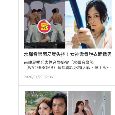
網友暴動。
新／彰律師公會買BNT詐慈濟 囤11億黃
白委竟拿阿公比喻脫膠原油 石崇良怒
71歲「台版蘇志燮」認愛！小24歲女友
周杰倫被抹黑有私生子！杰威爾點名提
台灣彩券開獎直播中
20:31
水彈音樂節尺度失控！女神露骨脫衣跪猛男
南韓夏季代表性音樂盛會「水彈音樂節」
LIVE三立+24小時直播
15:27
（WATERBOMB）每年都以水槍大戰、歌手火辣
造型及高張力演出製造話題，也曾讓泫雅、宣
三立iNEWS新聞台線上直播
18:00
2026/07/27 02:06
美、請夏、權恩妃等女星憑藉性感舞台，權恩妃
更因此獲封「水彈女神」。2026年
WATERBOMB首爾場25日在京畿道高陽市
市場到酒場料理！可果美蕃茄醬創無限
KINTEX登場，多位巨星接力演出。不過全場最
具爭議，落在創作美女歌手BIBI身上，她祭出幾
父親節送會拉筋的按摩椅 爸爸「筋歡喜
乎成人禁忌尺度熱舞，相關片段曝光後迅速社群
及論壇瘋傳。
油品食安事件引關注 挑選保健食品要注