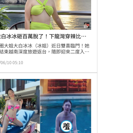
歲白冰冰砸百萬脫了！下龍灣穿辣比基
圈大姐大白冰冰（冰姐）近日雙喜臨門！她
結束越南深度旅遊返台，隨即迎來二度入圍
獎「最佳台語女歌手獎」的重磅捷報。隨著
/06/10 05:10
頒獎典禮即將登場，外界紛紛敲碗關心她的
戰袍尺度？對此，白冰冰昨（10）日在個人 
uTube 頻道大方釋出觀光 VLOG，不僅曝光了
在下龍灣豪華遊輪上「大解放」脫掉外衣、
火辣比基尼的震撼美照，更親自預告紅毯動
笑稱這波清涼福利絕對是「越南限定」，金
毯