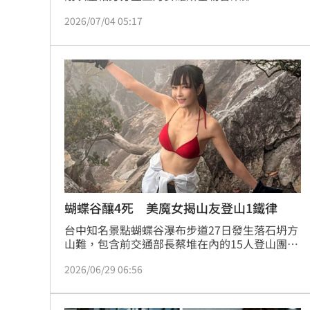
（Roskilde Festival）主舞台，昨（3日）又在IG
2026/07/04 05:17
曬出一系列比基尼辣照，其中裸色泳裝搭配木質
桑拿房背景，讓不少網友第一眼誤以為沒穿衣
服，性感指數瞬間爆表，也讓大批粉絲驚呼「太
辣了」。
蝴蝶谷釀4死 美魔女揭山友登山1鐵律
台中知名景點蝴蝶谷瀑布步道27日發生落石坍方
山難，包含前交通部長蔡堆在內的15人登山團，
行經蝴蝶谷瀑布步道1.4公里處時遭遇落石，造成
2026/06/29 06:56
4死1傷。對此，「凍齡美魔女」胡文英也在社群
上痛批，部分商業揪團「風雨無阻」的行銷口號
簡直是罔顧人命。