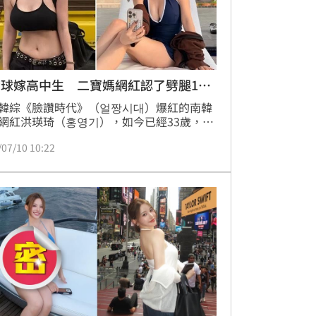
球嫁高中生 二寶媽網紅認了劈腿10
韓綜《臉讚時代》（얼짱시대）爆紅的南韓
網紅洪瑛琦（홍영기），如今已經33歲，婚
有兩子的她依舊活躍於社群。近日她登上韓
/07/10 10:22
氣YouTube節目，大聊21歲就奉子成婚的往
更毫不避諱分享婚姻、整形、性感穿搭與私
擾等話題。