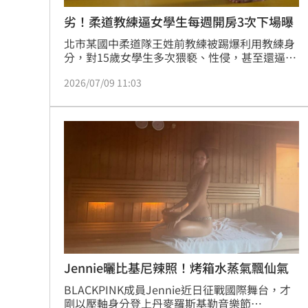
劣！柔道教練逼女學生每週開房3次下場曝
北市某國中柔道隊王姓前教練被踢爆利用教練身
分，對15歲女學生多次猥褻、性侵，甚至還逼迫
女學生穿比基尼上助興，直到友人鼓勵下，女學
2026/07/09 11:03
生才情緒潰堤的向班導師說出實情，全案才得以
曝光。
Jennie曬比基尼辣照！烤箱水蒸氣飄仙氣
BLACKPINK成員Jennie近日征戰國際舞台，才
剛以壓軸身分登上丹麥羅斯基勒音樂節