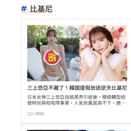
女性反感度破五成！柯成民眾黨最大負
比基尼
捷運搞8年沒動工！賴清德狂噴盧秀燕施
他前期糖尿病砸錢狂喝「能量水」下場
鋼鐵爸痛失愛子一度飆車尋短！斷11根
小鹿「亂撞」！八卦山5水鹿暴衝狠撞機
曬內褲被噴精！人妻發現竟是「他」所
昔營業中狂K曾沛慈挨轟 姚元浩首現身
三上悠亞不藏了！韓國度假放送逆天比基尼
日本女神三上悠亞自暗黑界引退後，積極轉型經
富邦員工嗨翻天！ 中秋禮金增兩成
10:44
營時尚與啦啦隊事業，人氣依舊居高不下。適逢
33歲生日，她趁著工作空檔飛往韓國度假，並在
獨／賓賓哥幫軍師討債 直播炒作店家
22小時前
個人社群平台大方放送多張泳池比基尼辣照。照
片中她身穿白色碎花綁帶比基尼，展現出纖細腰
徐佳青讓兒子登東沙島？莊瑞雄這麼說
身與傲人曲線，清新又甜美的夏日造型瞬間引發