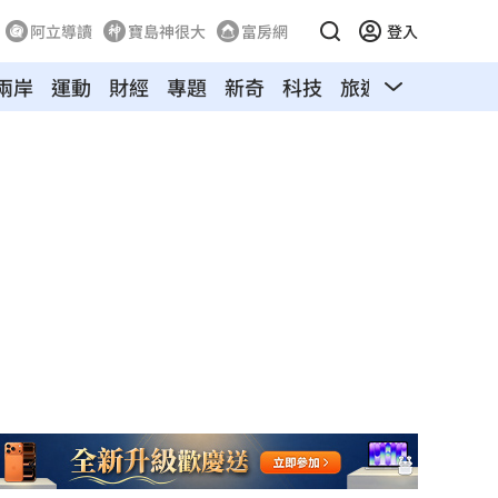
阿立導讀
寶島神很大
富房網
登入
兩岸
運動
財經
專題
新奇
科技
旅遊
汽車
寵物