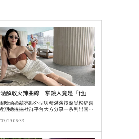
曉涵解放火辣曲線 掌鏡人竟是「他」
周曉涵憑藉亮眼外型與精湛演技深受粉絲喜
近期她透過社群平台大方分享一系列出國旅
性感泳裝照，展現傲人火辣曲線。照片中，
/07/29 06:33
涵身穿咖啡色三點式泳衣側躺在池畔，不僅
纖細腰身與修長白皙美腿，更以邪惡視角呈
美身材，讓網友眼睛大吃冰淇淋。