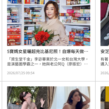
看得鼻血直噴驚呼連連！
金曝
10:39
開嗆
10:39
曝光
10:37
告
10:37
5寶媽女星曬超兇比基尼照！自爆每天做1
安
事
「資生堂千金」李宓畢業於北一女和台灣大學，
有著
是演藝圈學霸之一，她與老公阿Q（廖振宏）自
邁入
2021年8月結婚後，展現驚人的生子進度，目前
她，
2026/07/25 09:54
2026
已是5個孩子的母親，其中還包含兩對雙胞胎。
鼻血
李宓今（25）日曬出多張比基尼辣照，自爆身為
五寶媽的身材保養都是靠「每天運動」，讓不少
可能
12:00
網友直喊正翻、太強了。
」
18:00
意
13:00