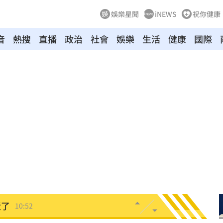
娛樂星聞
iNEWS
祝你健康
音
熱搜
直播
政治
社會
娛樂
生活
健康
國際
跌4%
11:01
作
10:58
灣
10:57
走
10:53
53
近了
10:52