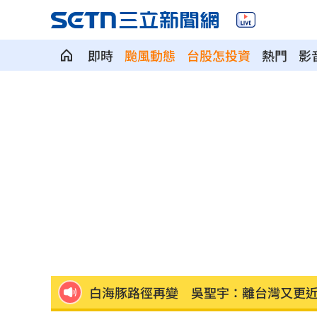
即時
颱風動態
台股怎投資
熱門
影
Google傳說級工程師離職！股價應聲暴
巴紐要關台灣駐處！專家：擴大對中合
白海豚持續逼近！「這時間」最靠近台
蕭敬騰日料店遇惡房東！強制18天內搬
昆億生物登創櫃板 靠黑水虻變黃金
10:
白海豚路徑再變 吳聖宇：離台灣又更