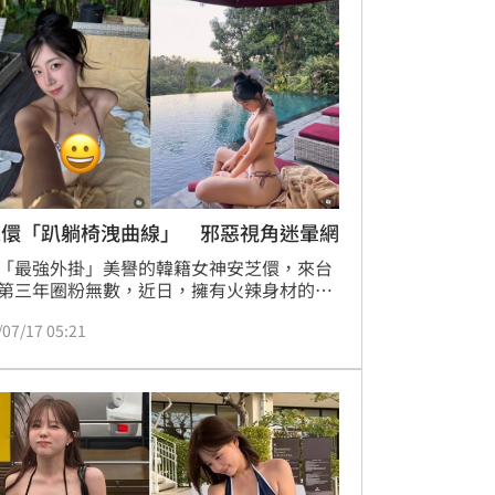
芝儇「趴躺椅洩曲線」 邪惡視角迷暈網
「最強外掛」美譽的韓籍女神安芝儇，來台
第三年圈粉無數，近日，擁有火辣身材的
豪不藏私分享比基尼美照，讓一票網友看的
/07/17 05:21
直流。蔡佩伶報導