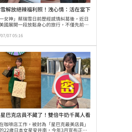
瑞雪解放絕辣福利照！洩心情：活在當下
一女神」蔡瑞雪日前歷經感情糾葛後，近日
美國展開一段放鬆身心的旅行，不僅先前親
場觀賞世界盃足球賽，感受國際賽事的震撼
/07/07 05:16
，隨後又前往佛羅里達環球影城遊玩。最近
度透過社群平台分享一系列邁阿密海上度假
照，搭乘豪華遊艇欣賞海岸天際線，解放辣
基尼福利美照，大量畫面曝光後也吸引粉絲
讚。
美星巴克店員不藏了！雙倍牛奶千萬人看
在咖啡店工作，被封為「星巴克最美店員」
的22歲日本女星安井南，今年3月宣布正式