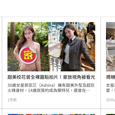
資產
10:52
政
10:50
慘了
10:50
肋骨
10:50
車
10:49
為
10:49
10:49
甜美校花曾全裸露點拍片！豪放視角被看光
周
30歲女星郭奕芯（Ashina）擁有甜美外型及超巨
女星
火辣身材，14歲就簽約成為模特兒，還曾在
愛，
「Yes！！全港校花選舉」中獲選「全港甜美校
遊的
報案
10:44
1天前
2026
花」，她也不吝嗇分享好身材，20歲就曾大膽演
周曉
出電影《同班同學》全裸露點，從此讓她知名度
大秀
10:44
大開，近日她分享一組超兇內衣辣照，讓粉絲們
現完