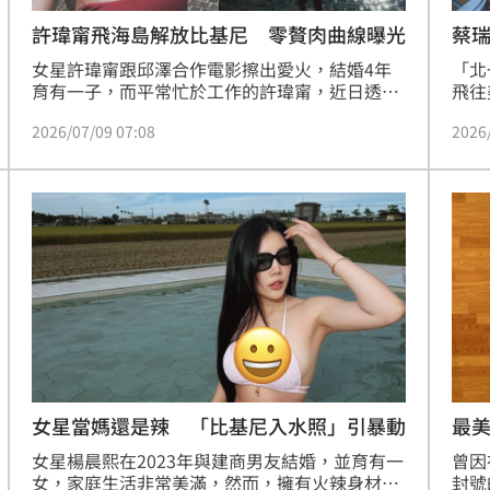
許瑋甯飛海島解放比基尼 零贅肉曲線曝光
蔡
女星許瑋甯跟邱澤合作電影擦出愛火，結婚4年
「北
育有一子，而平常忙於工作的許瑋甯，近日透過
飛往
IG分享到海島國家度假的美照，穿上比基尼辣露
赴現
2026/07/09 07:08
2026
身材，讓一票網友大飽眼福。蔡佩伶報導
氛圍
她再
的美
曬比
們狂
女星當媽還是辣 「比基尼入水照」引暴動
最
女星楊晨熙在2023年與建商男友結婚，並育有一
曾因
女，家庭生活非常美滿，然而，擁有火辣身材的
封號