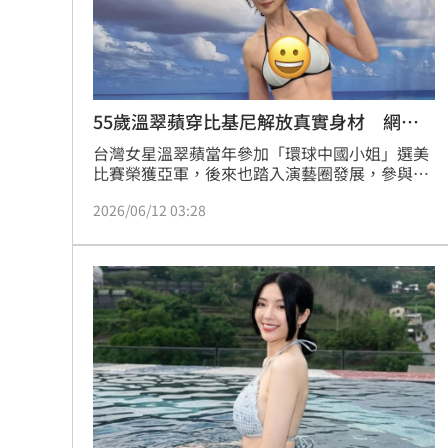
55歲溫翠蘋穿比基尼解放真實身材 網看
呆
台灣女星溫翠蘋當年參加「環球中國小姐」選美
比賽榮獲亞軍，後來也踏入演藝圈發展，參與多
部電影、電視劇演出，深受觀眾喜愛，然而，55
2026/06/12 03:28
歲的溫翠蘋外貌凍齡，近來還曬出火辣比基尼
照，讓一票網友看得鼻血直流。蔡佩伶報導