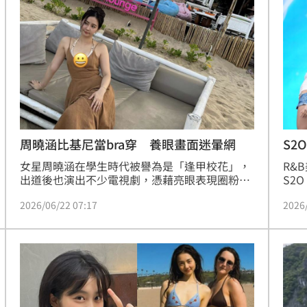
周曉涵比基尼當bra穿 養眼畫面迷暈網
S2
女星周曉涵在學生時代被譽為是「逢甲校花」，
R&B
出道後也演出不少電視劇，憑藉亮眼表現圈粉無
S2
數。近日，周曉涵在社群分享日常生活時笑說因
出，
2026/06/22 07:17
2026
為天氣炎熱，於是決定將比基尼「當成bra穿出
腿，
門」，辣照瞬間迷倒一票網友。蔡佩伶報導
非常
面」