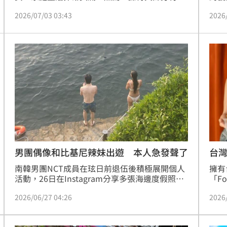
楊晨熙，今（3日）大方公開在旅程中換穿比基
離開
2026/07/03 03:43
2026
尼的模樣，傲人曲線讓網友大飽眼福。蔡佩伶報
貼文
導
論。
的清
現甜
呼：
男團偶像和比基尼辣妹出遊 本人急發聲了
台
南韓男團NCT成員在玹日前退伍後積極展開個人
擁有
活動，26日在Instagram分享多張海邊度假照與
「F
影片，沒想到其中一段與一名身穿白色比基尼的
傲人
2026/06/27 04:26
2026
長髮女子一同走向海中的畫面，意外引發戀愛傳
滿3
聞，不少網友猜測女子就是他的女友，掀起熱
糕，
議。
限時