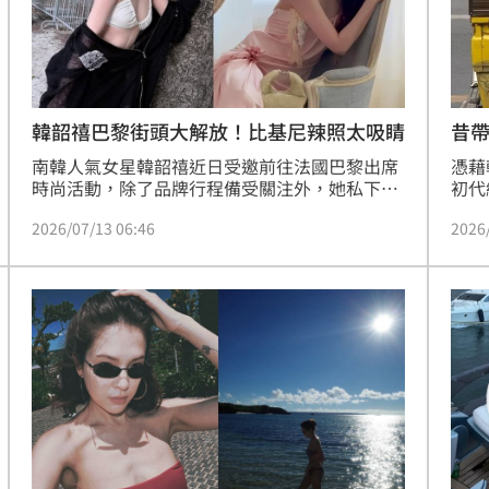
11:00
:00
昔帶
韓韶禧巴黎街頭大解放！比基尼辣照太吸睛
男
憑藉
南韓人氣女星韓韶禧近日受邀前往法國巴黎出席
初代
時尚活動，除了品牌行程備受關注外，她私下穿
後育
搭與旅遊日常同樣成為粉絲焦點。近日，她透過
2026
2026/07/13 06:46
國人
社群Instagram分享多張巴黎街頭美照，其中有
事，
一組身穿比基尼的辣照掀起熱議，短時間內吸引
訊騷
大批粉絲朝聖，紛紛按讚喊她將時尚與自然氛圍
完美結合，宛如時尚雜誌封面。