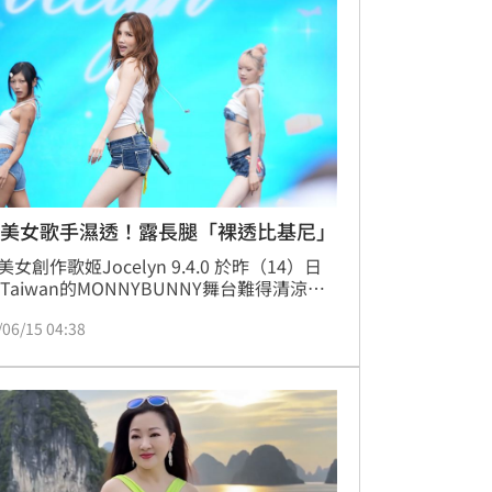
O美女歌手濕透！露長腿「裸透比基尼」
美女創作歌姬Jocelyn 9.4.0 於昨（14）日
O Taiwan的MONNYBUNNY舞台難得清涼演
一身白色小背心，牛仔小熱褲辣露鉛筆細長
/06/15 04:38
她俏皮問大家：「我今天漂不漂亮？」隨後
入境隨俗地自曝「我今天有穿比基尼在裡
，立刻引發全場尖叫。