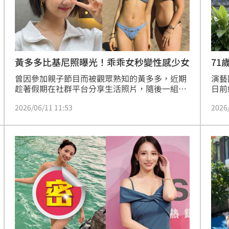
黃多多比基尼照曝光！乖乖女秒變性感少女
71
尼
曾因參加親子節目而被觀眾熟知的黃多多，近期
演藝
趁著假期在社群平台分享生活照片，隨後一組海
日前
外度假生圖意外在網路流傳，引發外界熱烈討
金曲
2026/06/11 11:53
2026
論。從昔日的「國民閨女」到如今展現自信與成
金曲
熟魅力的少女模樣，讓不少網友直呼：「真的長
紅毯
大了。」(記者唐家興)
Yo
自己
換上
向，
曲紅