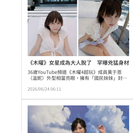
《木曜》女星成為大人脫了 罕曝兇猛身材
36歲YouTube頻道《木曜4超玩》成員黃于恩
（溫妮）外型相當亮眼，擁有「國民妹妹」封
號，粉絲無數的她近日到越南旅遊，也難得曬出
2026/06/24 06:11
清涼美照，讓粉絲相當震驚。