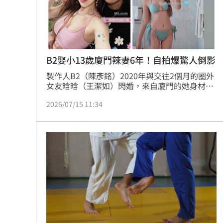
酷澎「爸氣父親節」國際官方品牌齊聚
罕病博士彭士齊 輪椅上的生命覺醒！
11
B2娶小13歲廈門辣妻6年！自拍爆驚人倒影
製作人B2（陳彥銘）2020年與交往2個月的圈外
女友晗晗（王潔如）閃婚，來自廈門的她身材姣
好，婚後育有6歲寶貝兒子「麻糬」，遺傳父母
2026/07/15 11:34
的大眼睛。