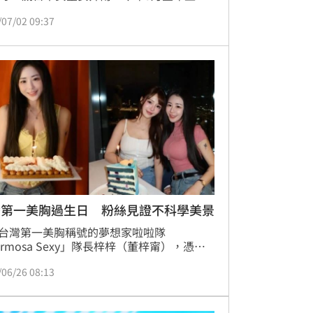
服務長達5年的星巴克，當時一篇「畢業」
/07/02 09:37
便吸引超過500萬人瀏覽，引發網友熱烈討
怎料相隔短短3個月，她一改過去制服女孩
新形象，接連公開火辣比基尼寫真，不僅展
美笑容，更大方秀出犯規曲線，讓粉絲驚
「原來身材這麼好！」
灣第一美胸過生日 粉絲見證不科學美景
台灣第一美胸稱號的夢想家啦啦隊
ormosa Sexy」隊長梓梓（董梓甯），憑藉
身材總是被粉絲大讚是真人版娜美。25日剛
/06/26 08:13
5歲的她，透過社群分享滿桌慶生禮物與蛋
感性感謝親友們的寵愛與陪伴，還驚喜在IG
動態曝光池畔泳裝照寵粉。