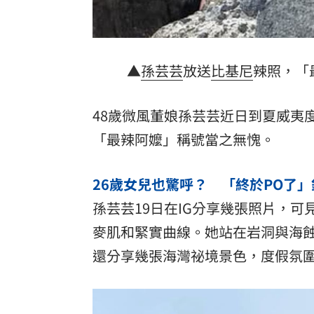
罕病博士彭士齊 輪椅上的生命覺醒！
11
酷澎「爸氣父親節」國際官方品牌齊聚
▲
孫芸芸
放送
比基尼
辣照，「最
48歲微風董娘孫芸芸近日到夏威夷
「最辣阿嬤」稱號當之無愧。
26歲女兒也驚呼？ 「終於PO了
孫芸芸19日在IG分享幾張照片，
麥肌和緊實曲線。她站在岩洞與海
還分享幾張海灣祕境景色，度假氛