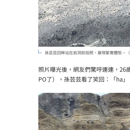
孫芸芸回眸站在岩洞前拍照，展現緊實體態。（翻攝ai
照片曝光後，網友們驚呼連連，26
PO了），孫芸芸看了笑回：「ha