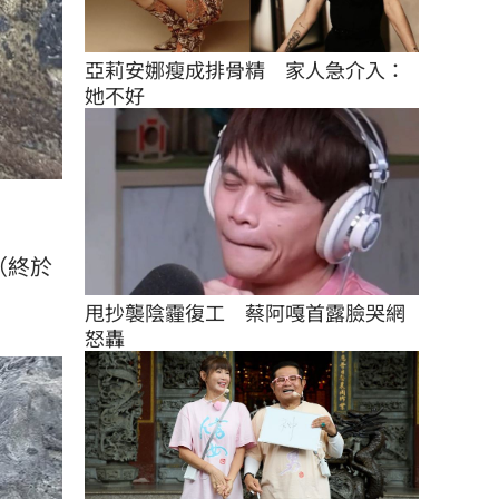
亞莉安娜瘦成排骨精　家人急介入：
她不好
」（終於
甩抄襲陰霾復工　蔡阿嘎首露臉哭網
怒轟