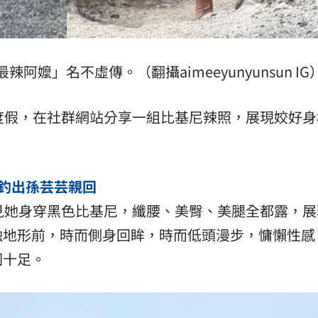
:00
11:00
辣阿嬤」名不虛傳。（翻攝aimeeyunyunsun IG
度假，在社群網站分享一組比基尼辣照，展現姣好身
」釣出孫芸芸親回
可見她身穿黑色比基尼，纖腰、美臀、美腿全都露，展
蝕地形前，時而側身回眸，時而低頭漫步，慵懶性感
圍十足。