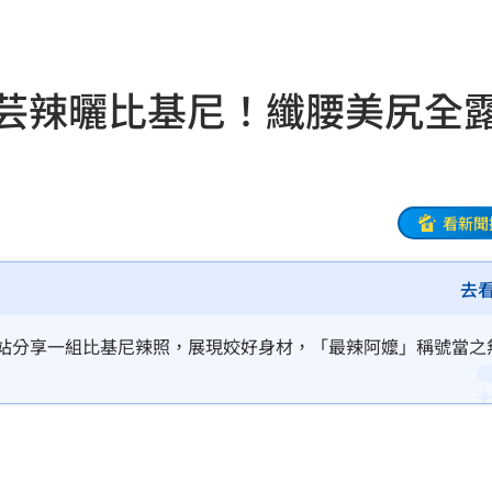
案
12:02
昏迷
12:01
芸芸辣曬比基尼！纖腰美尻
解答
12:00
小時
11:58
面曝
11:56
看新聞
池
11:55
去
曝
11:55
網站分享一組比基尼辣照，展現姣好身材，「最辣阿嬤」稱號當之
應曝
11:53
瘋傳
11:51
入獄
11:51