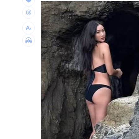
國巨、華新科同步走弱 它逆勢狂飆5%
防空演習「手機變慢30分鐘」影響一次
白海豚強風恐吹翻卡車！日氣象廳路徑
AI記憶體發威！ 施振榮力挺這神企
11:41
台灣彩券開獎直播中
20:31
LIVE三立+24小時直播
15:27
三立iNEWS新聞台線上直播
18:00
市場到酒場料理！可果美蕃茄醬創無限
父親節送會拉筋的按摩椅 爸爸「筋歡喜
油品食安事件引關注 挑選保健食品要注