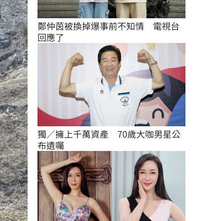
鄭仲茵被換掉爆事前不知情　電視台
回應了
獨／擁上千萬資產　70歲大咖男星公
布遺囑