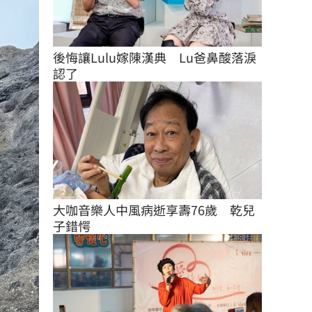
後悔讓Lulu嫁陳漢典　Lu爸鼻酸落淚
認了
大咖音樂人中風病逝享壽76歲　乾兒
子錯愕