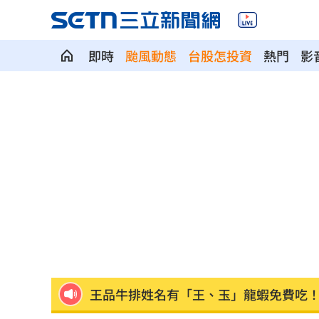
即時
颱風動態
台股怎投資
熱門
影
薪水逼人走！35％年輕上班族想跳槽
12:
瘦瘦針防癌？台大研究:相關癌症風險降4
瓊斯盃賽制惹議 籃協正面回應為提升
將邁拉入戰場當假想敵？蔣遭疑布局總
田路路窮困 許常德開轟工會理事長曹
王品牛排姓名有「王、玉」龍蝦免費吃