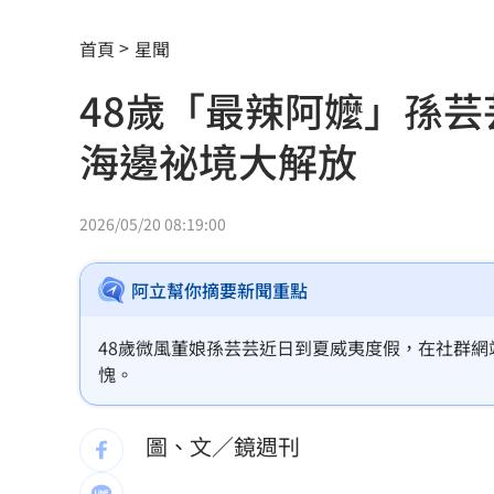
鄭麗文訪中要480萬！民主基金會：沒撤
首頁
星聞
新／水電工施工不慎！電梯井墜落重傷
48歲「最辣阿嬤」孫
不靠交友軟體…難找另一半？過來人給
海邊祕境大解放
龜速白海豚颱風！外圍環流影響足足48
模擬戰時護送 賴清德參演萬鈞計劃畫
2026/05/20 08:19:00
禾浩辰受極刑逼供 滿臉鮮血頭遭塞水
阿立幫你摘要新聞重點
削弱抵抗意志！中國「癱瘓台北」3手段
48歲微風董娘孫芸芸近日到夏威夷度假，在社群
李子森突「單膝下跪求婚」 杜忻恬反
愧。
48歲男星直播突亮刀自殘 滿身血畫面
圖、文／鏡週刊
酒駕4次全罰錢了事！男第5度酒駕直接