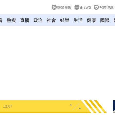
娛樂星聞
iNEWS
祝你健康
音
熱搜
直播
政治
社會
娛樂
生活
健康
國際
14
1%
12:12
強度
12:12
統位
12:11
雨婷
12:08
！
12:07