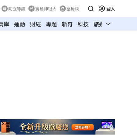
阿立導讀
寶島神很大
富房網
登入
兩岸
運動
財經
專題
新奇
科技
旅遊
汽車
寵物