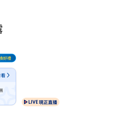
全露
換好禮
看看
無
現正直播