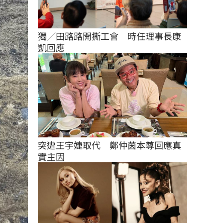
獨／田路路開撕工會　時任理事長康
凱回應
突遭王宇婕取代　鄭仲茵本尊回應真
實主因