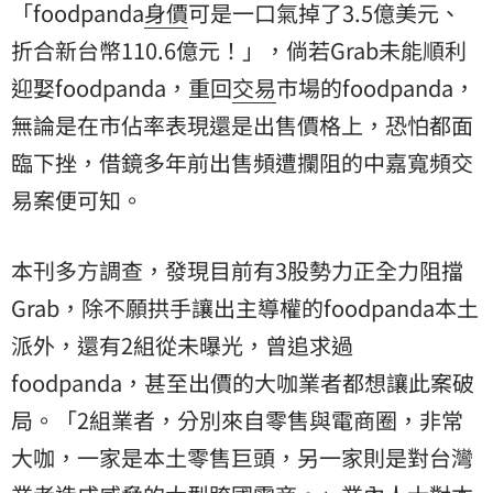
「foodpanda
身價
可是一口氣掉了3.5億美元、
折合新台幣110.6億元！」，倘若Grab未能順利
迎娶foodpanda，重回
交易
市場的foodpanda，
無論是在市佔率表現還是出售價格上，恐怕都面
臨下挫，借鏡多年前出售頻遭攔阻的中嘉寬頻交
易案便可知。
本刊多方調查，發現目前有3股勢力正全力阻擋
Grab，除不願拱手讓出主導權的foodpanda本土
派外，還有2組從未曝光，曾追求過
foodpanda，甚至出價的大咖業者都想讓此案破
局。「2組業者，分別來自零售與電商圈，非常
大咖，一家是本土零售巨頭，另一家則是對台灣