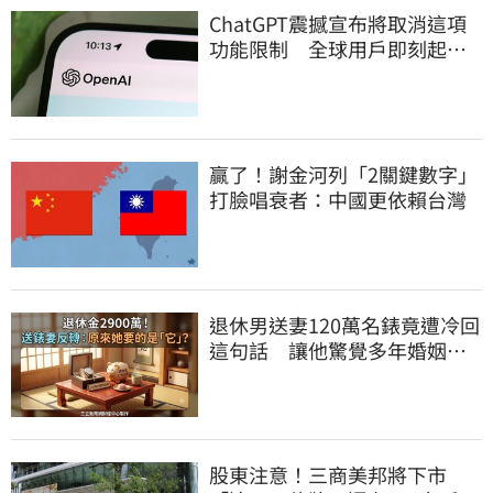
ChatGPT震撼宣布將取消這項
功能限制 全球用戶即刻起
「免費」用到飽
贏了！謝金河列「2關鍵數字」
打臉唱衰者：中國更依賴台灣
退休男送妻120萬名錶竟遭冷回
這句話 讓他驚覺多年婚姻全
是盲點
股東注意！三商美邦將下市