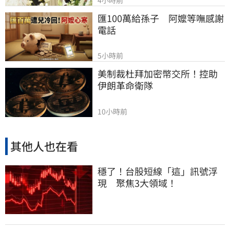
4小時前
匯100萬給孫子　阿嬤等嘸感謝
電話
5小時前
美制裁杜拜加密幣交所！控助
伊朗革命衛隊
10小時前
其他人也在看
穩了！台股短線「這」訊號浮
現 聚焦3大領域！