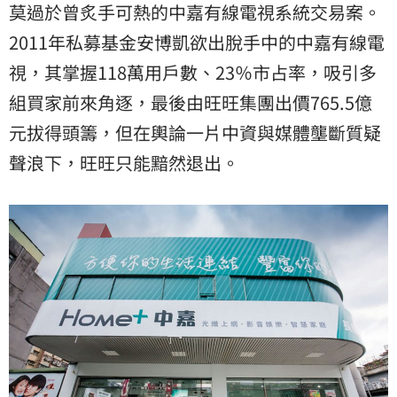
莫過於曾炙手可熱的中嘉有線電視系統交易案。
2011年私募基金安博凱欲出脫手中的中嘉有線電
視，其掌握118萬用戶數、23％市占率，吸引多
組買家前來角逐，最後由旺旺集團出價765.5億
元拔得頭籌，但在輿論一片中資與媒體壟斷質疑
聲浪下，旺旺只能黯然退出。