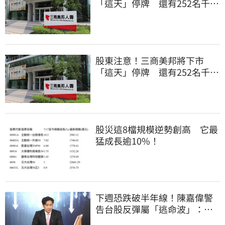
「這天」停牌 還有252名千張
大戶
股東注意！三商美邦將下市
「這天」停牌 還有252名千張
大戶
股災這8檔規模逆勢創高 它最
猛成長逾10%！
下週恐跌破半年線！陳嘉偉警
告台股反彈屬「逃命波」：空
頭大屠殺剛開始