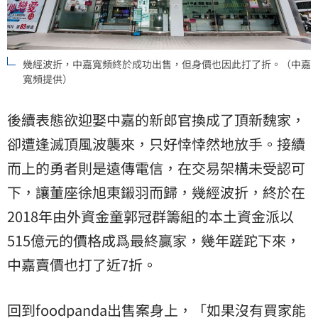
幾經波折，中嘉寬頻終於成功出售，但身價也因此打了折。（中嘉
寬頻提供）
後續表態欲迎娶中嘉的新郎官換成了頂新魏家，
卻遭逢滅頂風波襲來，只好悻悻然地放手。接續
而上的勇者則是遠傳電信，在交易架構未受認可
下，讓董座徐旭東鎩羽而歸，幾經波折，終於在
2018年由外資金童郭冠群籌組的本土資金派以
515億元的價格成爲最終贏家，幾年蹉跎下來，
中嘉賣價也打了近7折。
回到foodpanda出售案身上，「如果沒有買家能