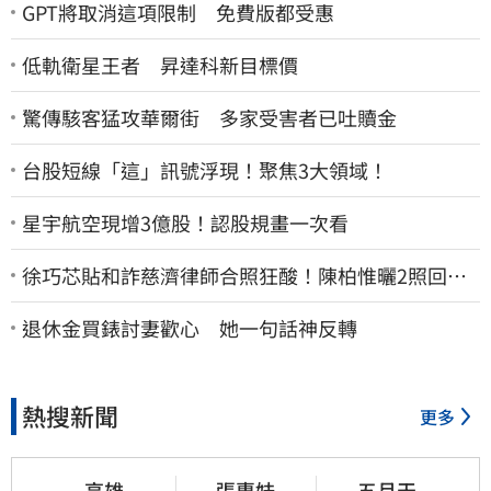
GPT將取消這項限制 免費版都受惠
低軌衛星王者 昇達科新目標價
驚傳駭客猛攻華爾街 多家受害者已吐贖金
台股短線「這」訊號浮現！聚焦3大領域！
星宇航空現增3億股！認股規畫一次看
徐巧芯貼和詐慈濟律師合照狂酸！陳柏惟曬2照回擊
網笑翻
退休金買錶討妻歡心 她一句話神反轉
熱搜新聞
更多
高雄
張惠妹
五月天