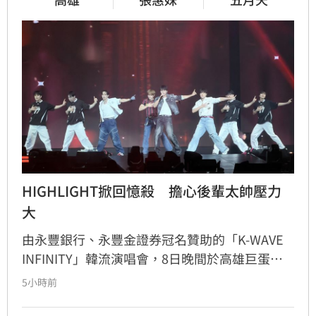
HIGHLIGHT掀回憶殺　擔心後輩太帥壓力
大
由永豐銀行、永豐金證券冠名贊助的「K-WAVE 
INFINITY」韓流演唱會，8日晚間於高雄巨蛋熱
力開唱，集結NEWBEAT、FLARE U、CRAVITY、
5小時前
Apink及HIGHLIGHT五組人氣韓星，從新生代團
體到韓流經典代表接力登台，滿場粉絲高舉手燈