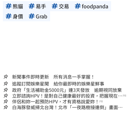
熊貓
易手
交易
foodpanda
身價
Grab
新聞事件即時更新 所有消息一手掌握！
追蹤訂閱娛樂星聞 給你最即時的娛樂星鮮事
政府「生活補助金5000元」連3天發放 逾期視同放棄
立即諮詢HPV！是對自己健康最好的投資，把握現在不
PR
嫌晚！
伴侶和妳一起預防HPV，才有資格說愛妳！
PR
白海豚發威掃北台灣！北市「一夜路樹接連倒」畫面
曝 15米巨樹躺路中央