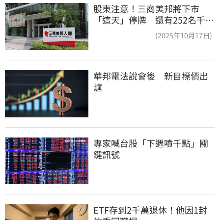
股東注意！三商美邦將下市
「這天」停牌 還有252名千張
大戶
(2025年10月17日)
華邦電法說會後　新目標價出
爐
專家喊台股「下週噴千點」關
鍵訊號
ETF存到2千萬退休！他因1封