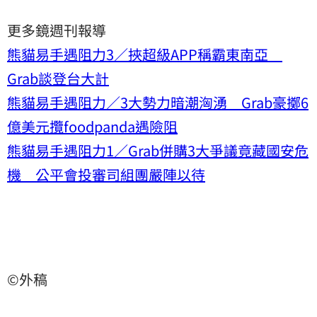
更多鏡週刊報導
熊貓易手遇阻力3／挾超級APP稱霸東南亞
Grab談登台大計
熊貓易手遇阻力／3大勢力暗潮洶湧 Grab豪擲6
億美元攬foodpanda遇險阻
熊貓易手遇阻力1／Grab併購3大爭議竟藏國安危
機 公平會投審司組團嚴陣以待
©外稿