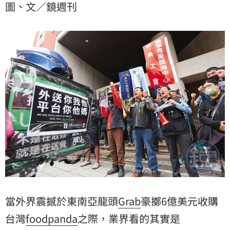
圖、文／鏡週刊
怕都面臨下挫，借鏡多年前出售頻遭攔阻的中嘉寬頻交
易案便可知。
當外界震撼於東南亞龍頭
Grab
豪擲6億美元收購
台灣
foodpanda
之際，業界看的其實是