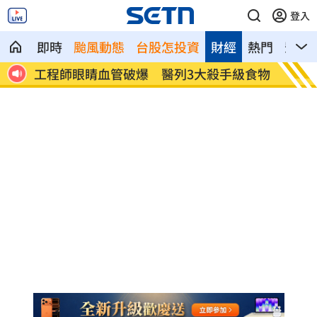
登入
即時
颱風動態
台股怎投資
財經
熱門
影音
已解除
工程師眼睛血管破爆 醫列3大殺手級食物
姜厚任