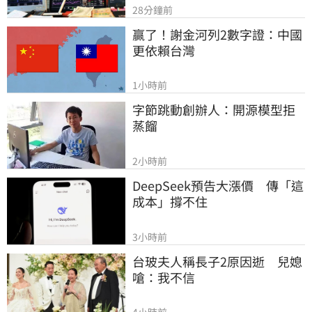
28分鐘前
贏了！謝金河列2數字證：中國
更依賴台灣
1小時前
字節跳動創辦人：開源模型拒
蒸餾
2小時前
DeepSeek預告大漲價　傳「這
成本」撐不住
3小時前
台玻夫人稱長子2原因逝　兒媳
嗆：我不信