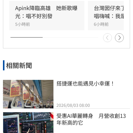
熱情應援，尖叫與歡呼聲一路未停，最後由
Apink降臨高雄　她新歌曝
台灣囡仔來了　
HIGHLIGHT壓軸接管舞台，將現場氣氛推向最高
光：唱不好別發
唱嗨喊：我是誰
潮。
5小時前
6小時前
相關新聞
搭捷運也能遇見小幸運！
2026/08/03 08:00
受惠AI華麗轉身　月營收創13
年新高的它