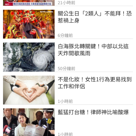
21小時前
關公生日「2類人」不能拜！恐
惹禍上身
6分鐘前
白海豚北轉關鍵！中部以北這
天炸間歇風雨
50分鐘前
不是化妝！女性1行為更易找到
工作和伴侶
1小時前
藍猛打台糖！律師神比喻酸爆
1小時前