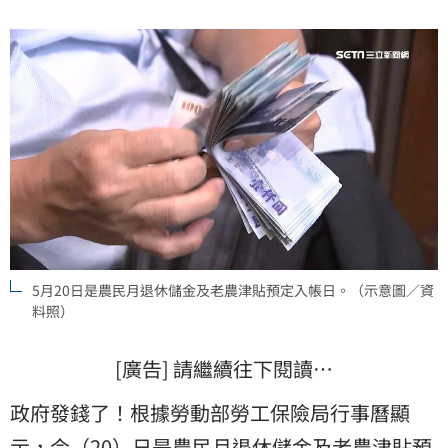
程，確保自身權益，讓各項社會福利津貼成為穩定的生
活支持。
5月20日是農民月退休儲金及老農津貼預定入帳日。（示意圖／資
料照）
[廣告] 請繼續往下閱讀…
政府發錢了！根據勞動部勞工保險局行事曆顯
示，今（20）日是
農民
月退休儲金及
老農
津貼
預