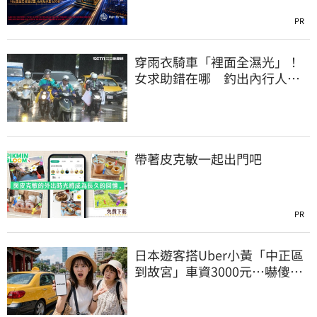
PR
穿雨衣騎車「裡面全濕光」！
女求助錯在哪 釣出內行人解
答
帶著皮克敏一起出門吧
PR
日本遊客搭Uber小黃「中正區
到故宮」車資3000元…嚇傻：
都沒心情逛了