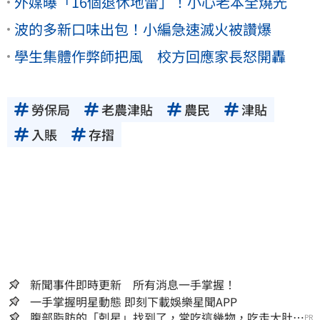
外媒曝「16個退休地雷」！小心老本全燒光
波的多新口味出包！小編急速滅火被讚爆
學生集體作弊師把風 校方回應家長怒開轟
勞保局
老農津貼
農民
津貼
入賬
存摺
新聞事件即時更新 所有消息一手掌握！
一手掌握明星動態 即刻下載娛樂星聞APP
腹部脂肪的「剋星」找到了，常吃這幾物，吃走大肚
PR