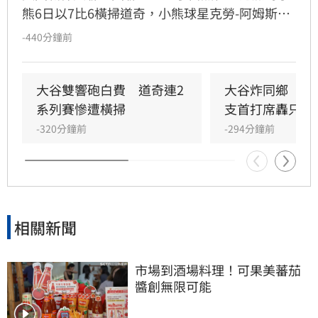
熊6日以7比6橫掃道奇，小熊球星克勞-阿姆斯壯
與道奇大谷翔平同場繳出雙響砲，表現極為精
-440分鐘前
彩。賽後根據最新賠率，克勞-阿姆斯壯正式超越
大谷，成為國聯MVP頭號熱門。克勞-阿姆斯壯此
役不僅達成單季25轟25盜紀錄，更成為隊史首位
大谷雙響砲白費　道奇連2
大谷炸同鄉　道
連續兩季達標的球員，其25歲前累積的67轟更位
系列賽慘遭橫掃
支首打席轟只輸
居隊史第二。
-320分鐘前
-294分鐘前
相關新聞
市場到酒場料理！可果美蕃茄
醬創無限可能