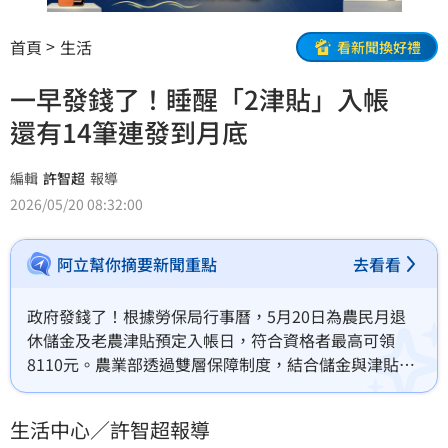
首頁
生活
看新聞換好禮
一早發錢了！睡醒「2津貼」入帳
還有14筆連發到月底
編輯
許智超
報導
2026/05/20 08:32:00
阿立幫你摘要新聞重點
去看看
政府發錢了！根據勞保局行事曆，5月20日為農民月退
休儲金及老農津貼預定入帳日，符合資格者最高可領
8110元。農業部透過雙層保障制度，結合儲金與津貼讓
農民退休生活更有保障。此外，5月底前還有14筆津貼
將陸續發放，包含勞保年金、國民年金及生育給付等。
生活中心／許智超報導
提醒民眾記得刷存摺確認，並密切關注各項補助發放時