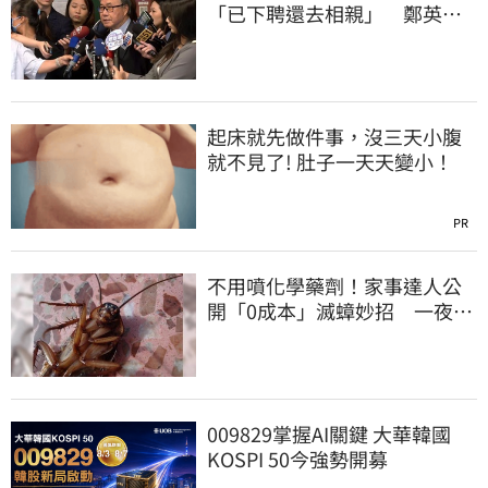
「已下聘還去相親」 鄭英
耀：將祭「這規定」
起床就先做件事，沒三天小腹
就不見了! 肚子一天天變小！
PR
不用噴化學藥劑！家事達人公
開「0成本」滅蟑妙招 一夜輕
鬆抓2隻
009829掌握AI關鍵 大華韓國
KOSPI 50今強勢開募