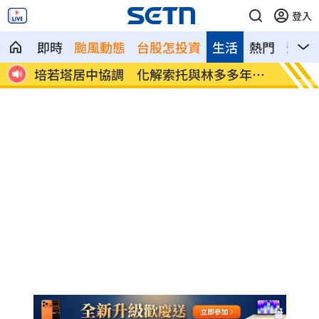
登入
即時
颱風動態
台股怎投資
生活
熱門
影音
犧牲
培若塔居中協調 化解索托與林多多年心
才駁跟
結