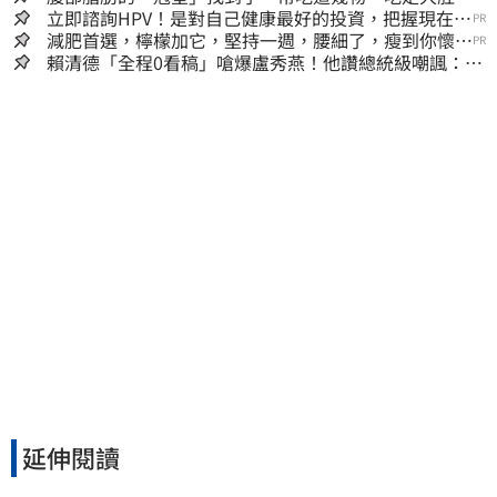
囊，瘦出小蠻腰
立即諮詢HPV！是對自己健康最好的投資，把握現在不
PR
嫌晚！
減肥首選，檸檬加它，堅持一週，腰細了，瘦到你懷疑
PR
人生
賴清德「全程0看稿」嗆爆盧秀燕！他讚總統級嘲諷：把
8年總帳一次掀翻
延伸閱讀