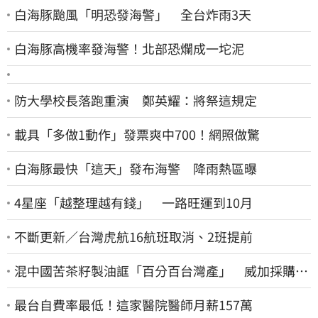
白海豚颱風「明恐發海警」 全台炸雨3天
白海豚高機率發海警！北部恐爛成一坨泥
防大學校長落跑重演 鄭英耀：將祭這規定
載具「多做1動作」發票爽中700！網照做驚
白海豚最快「這天」發布海警 降雨熱區曝
4星座「越整理越有錢」 一路旺運到10月
不斷更新／台灣虎航16航班取消、2班提前
混中國苦茶籽製油誆「百分百台灣產」 威加採購
員、中間人收押禁見
最台自費率最低！這家醫院醫師月薪157萬