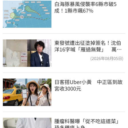
白海豚暴風侵襲率6縣市破5
成！1縣市飆67%
東發號遭出征塗掉簽名！沈伯
洋16字喊「雁過無聲」 萬人
讚：這就是高度
(2026年08月05日)
日客搭Uber小黃　中正區到故
宮收3000元
腫瘤科醫曝「從不吃這道菜」
恐多種癌上身