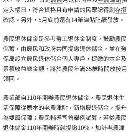
定入帳日，符合資格且有申請的民眾記得刷
存摺
確認。另外，5月底前還有14筆津貼陸續發放。
農民退休儲金是參考勞工退休金制度，鼓勵農民
儲蓄，由農民和政府共同提繳退休儲金，並在
勞
保局
設立農民退休儲金個人專戶，提繳的本金及
累積收益總金額，將於農民年滿65歲時開放按月
領回。
農業部自110年開辦農民退休儲金，農民退休生
活保障從原本的老農津貼，新增農退儲金，提升
為雙層保障；農民輔導司曾舉例試算，若從農民
退休儲金110年開辦時就提繳10%，加計老農津